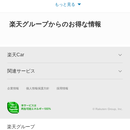
い。
もっと見る
※また安全装備につきましては同名称の装備であっても動作範囲
や性能に違いがございますので、詳細情報は各メーカーの情報を
ご確認ください。
楽天グループからのお得な情報
楽天Car
関連サービス
TOP
よくある質問
キャンペーン一覧
試乗・商談
新車購入
企業情報
個人情報保護方針
採用情報
楽天Car車買取
車検予約
キズ修理予約
洗車・コーティング予約
© Rakuten Group, Inc.
メンテナンス管理
タイヤ・パーツ購入
タイヤ交換サービス
楽天Car マガジン
楽天グループ