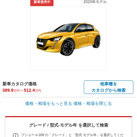
2020年モデル
新車発売中
新車カタログ価格
他車種を
389.9
～
512.4
カタログから検索
万円
万円
車買取価格 *
価格・相場をもっと見る
価格・相場を閉じる
車買取相場
11.2
～
178.1
万円
万円
シミュレーション
2021年式/20万km
～
2025年式/5千km
グレード / 型式-モデル年 を選択して検索
全国平均の車検価格 *
楽天Car車検で
65,050
店舗を検索
円
プジョー e-208 の「グレード」と「型式-モデル年」を選択してくだ