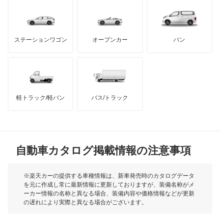
もっと見る
もっと見る
ダッジ
アルテガ
バンデンプラス
GMC
マクラーレン
もっと見る
ステーションワゴン
オープンカー
バン
ハマー
オースチン
インフィニティ
モーリス
軽トラック/軽バン
バス/トラック
トライアンフ
もっと見る
MG
自動車カタログ掲載情報の注意事項
ミニ
モーク
※楽天カーの提供する車種情報は、新車発売時のカタログデータ
を元に作成し常に最新情報に更新しておりますが、装備名称がメ
ーカー情報の名称と異なる場合、装備内容や価格情報などが更新
もっと見る
の遅れにより実際と異なる場合がございます。
※最新情報につきましては、各メーカーの情報をご確認くださ