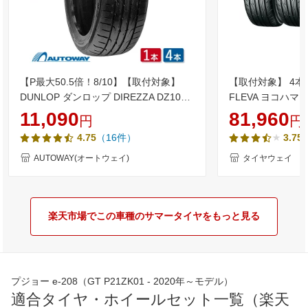
【P最大50.5倍！8/10】【取付対象】
【取付対象】 4本 
DUNLOP ダンロップ DIREZZA DZ102
FLEVA ヨコハマ 
205/45R17 (205/45/17 205-45-17
17インチ 205/45R
11,090
81,960
円
円
205/45-17) サマータイヤ 夏タイヤ 単品
（16件）
4.75
3.75
2本 4本 17インチ
AUTOWAY(オートウェイ)
タイヤウェイ
楽天市場でこの車種のサマータイヤをもっと見る
プジョー e-208（GT P21ZK01 - 2020年～モデル）
適合タイヤ・ホイールセット一覧（楽天