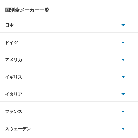
406
国別全メーカー一覧
406 ブレーク
日本
トヨタ
407
ドイツ
日産
407SW
AMG
アメリカ
ホンダ
408
BMW
キャデラック
イギリス
三菱
5008
BMWアルピナ
クライスラー
TVR
イタリア
マツダ
505
スマート
サターン
アストンマーティン
アルファロメオ
フランス
いすゞ
508
アウディ
シボレー
ジャガー
アウトビアンキ
シトロエン
スバル
508SW
スウェーデン
オペル
ビュイック
ダイムラー
フィアット