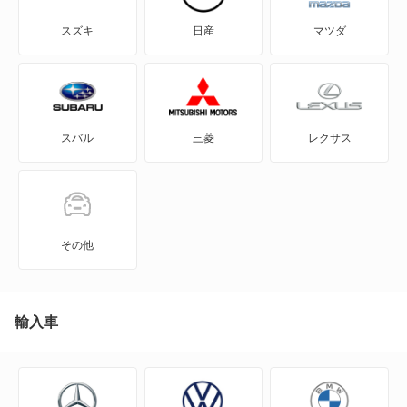
207
スズキ
日産
マツダ
207CC
207SW
スバル
三菱
レクサス
208
3008
306
その他
306 ブレーク
307
輸入車
307 グリフ
307 フェリーヌ