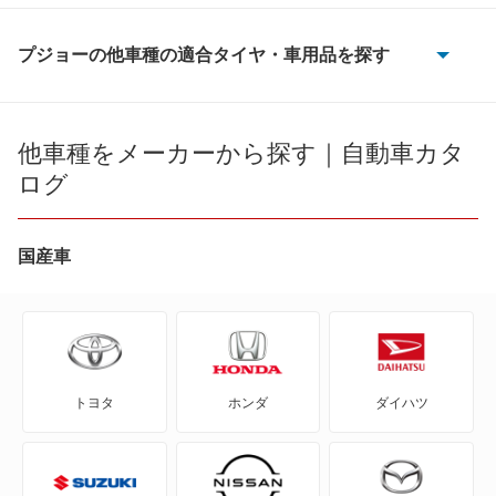
プジョーの他車種の適合タイヤ・車用品を探す
1007
106
他車種をメーカーから探す｜自動車カタ
ログ
107
2008
国産車
205
206
トヨタ
ホンダ
ダイハツ
206CC
206SW