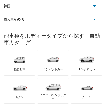
プジョー
スズキ
サーブ
605
フォルクスワーゲン
韓国
フォード
ベントレー
フェラーリ
ルノー
ダイハツ
ボルボ
607
ポルシェ
ヒョンデ
ポンティアック
輸入車その他
ランドローバー
マセラティ
ブガッティ
光岡自動車
806
メルセデス・ベンツ
デーウ
もっと見る
マーキュリー
BYD
ロータス
ランチア
他車種をボディータイプから探す｜自動
日産ディーゼル
もっと見る
e-2008
マイバッハ
キア
リンカーン
プロトン
車カタログ
ローバー
ランボルギーニ
日野自動車
E-3008
ブラバス
サンヨン
デロリアン
TD
ロールスロイス
デトマソ
三菱ふそう
RCZ
ミニ
ADモータース
サリーン
ドンカーブート
ジネッタ
アバルト
軽自動車
コンパクトカー
SUV/クロカン
UDトラックス
パートナー
アルテガ
プリムス
バーキン
もっと見る
ケータハム
イノチェンティ
レクサス
ビッパー
テスラ
セアト
もっと見る
カーボディーズ
もっと見る
アキュラ
リフター
ミニバン/ワンボック
ジープ
KTM
セダン
クーペ
モーガン
ス