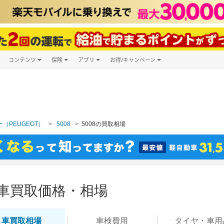
コンテンツ
保険
アプリ
お得/キャンペーン
楽天Carマガジン
キャンペーン一覧
ツ購入
自動車保険
楽天Carアプリ
自動車カタログ
ービス
楽天マイカー割
（PEUGEOT）
5008
5008の買取相場
の車買取価格・相場
車買取
相場
車検
費用
タイヤ・
車用