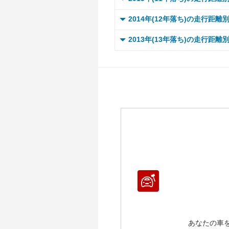
～ 
～ 
～ 
～ 
～ 
～ 
～ 
～ 
0 ～
2014年(12年落ち)の走行距離
～ 
～ 
～ 
～ 
～ 
～ 
～ 
～ 
～ 
0 ～
～ 
2013年(13年落ち)の走行距離
～ 
～ 
～ 
～ 
～ 
～ 
～ 
～ 
～ 1
～ 
0 ～
～ 
～ 
～ 
～ 
～ 
～ 
～ 
～ 
～ 1
～ 
～ 1
～ 
～ 
～ 
～ 
～ 
～ 
～ 
～ 
～ 1
～ 
～ 1
～ 
～ 1
～ 
～ 
～ 
～ 
～ 
～ 
～ 1
～ 
～ 1
～ 
～ 1
～ 1
～ 
～ 
～ 
～ 
～ 
～ 2
～ 
～ 1
～ 
～ 1
～ 1
～ 1
～ 
～ 
～ 
～ 
～ 
～ 2
～ 
～ 1
～ 1
～ 1
～ 1
～ 
～ 
～ 
～ 
～ 
～ 2
～ 1
～ 1
～ 1
～ 1
～ 
～ 
～ 
～ 
～ 2
～ 1
～ 1
～ 1
～ 1
～ 
～ 
～ 
～ 2
～ 1
～ 1
～ 1
～ 1
あなたの車
～ 
～ 