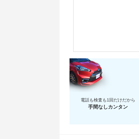
～ 2
～ 1
～ 1
～ 1
～ 1
～ 
～ 2
～ 1
～ 1
～ 1
～ 1
～ 2
～ 1
～ 1
～ 1
～ 2
～ 1
～ 1
～ 2
～ 1
～ 2
電話も検査も1回だけだから
手間なしカンタン