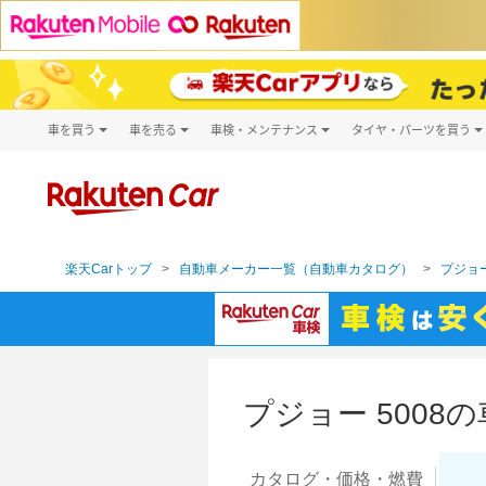
車を買う
車を売る
車検・メンテナンス
タイヤ・パーツを買う
試乗・商談
楽天Car車買取
車検予約
タイヤ・パー
キズ修理予約
新車
タイヤ交換サ
洗車・コーティング予約
メンテナンス管理
楽天Carトップ
自動車メーカー一覧（自動車カタログ）
プジョー
プジョー 5008
カタログ・
価格・燃費