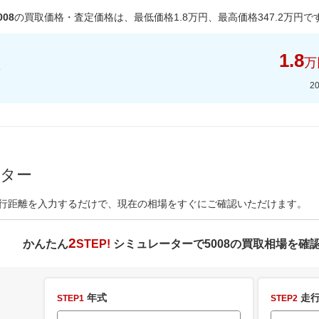
08
の買取価格・査定価格は、最低価格
1.8
万円、最高価格
347.2
万円で
1.8
万
2
ーター
行距離を入力するだけで、現在の相場をすぐにご確認いただけます。
2
かんたん
STEP!
シミュレーターで
5008
の買取相場を確
年式
走行
STEP1
STEP2