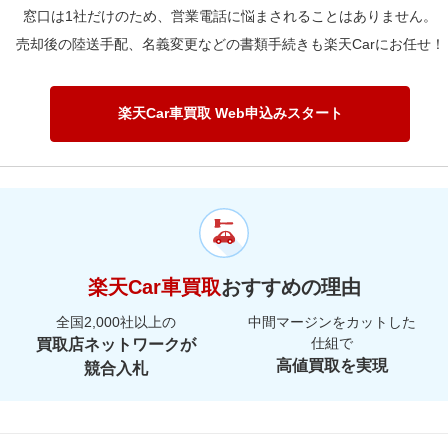
00,000km
41.1万
80,000km
45.8万
窓口は1社だけのため、営業電話に悩まされることはありません。
50,000km
10.9万
20,000km
13.1万
00,000km
11.3万
90,000km
10.9万
売却後の陸送手配、名義変更などの書類手続きも楽天Carにお任せ！
00,000km
33.5万
80,000km
7.8万
50,000km
9.9万
20,000km
11.3万
00,000km
8.6万
00,000km
4.7万
80,000km
7.1万
50,000km
8.6万
20,000km
8.6万
楽天Car車買取 Web申込みスタート
00,000km
4.3万
80,000km
6.1万
50,000km
6.5万
00,000km
3.7万
80,000km
4.6万
00,000km
2.8万
楽天Car車買取
おすすめの理由
全国2,000社以上の
中間マージンをカットした
仕組で
買取店ネットワークが
高値買取を実現
競合入札