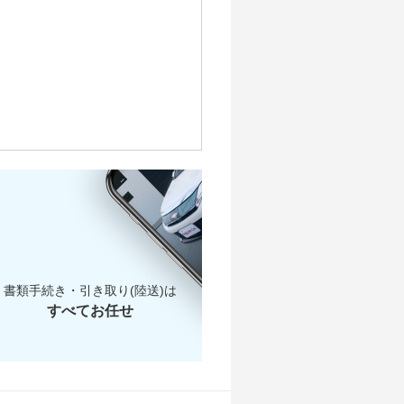
31万
7.1万
7.3万
9万
8万
7万
5.2万
5.2万
6.9万
8万
5.5万
3.1万
4.9万
6.1万
5.5万
2.9万
4.3万
4.2万
2.6万
3万
1.8万
書類手続き・引き取り(陸送)は
すべてお任せ