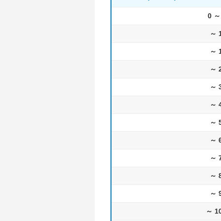
0 ～
～ 
～ 
～ 
～ 
～ 
～ 
～ 
～ 
～ 
～ 
～ 1