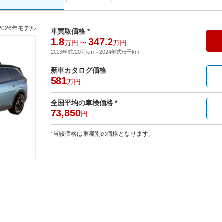
2026年モデル
車買取価格 *
1.8
～
347.2
万円
万円
2013年式/20万km
～
2024年式/5千km
新車カタログ価格
581
万円
全国平均の車検価格 *
73,850
円
*当該価格は車種別の価格となります。