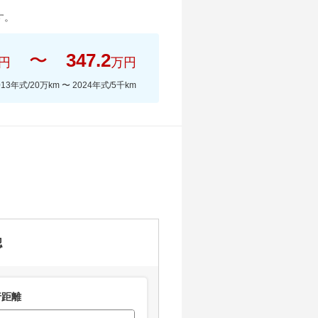
す。
〜
347.2
円
万円
013年式/20万km
〜
2024年式/5千km
認
距離