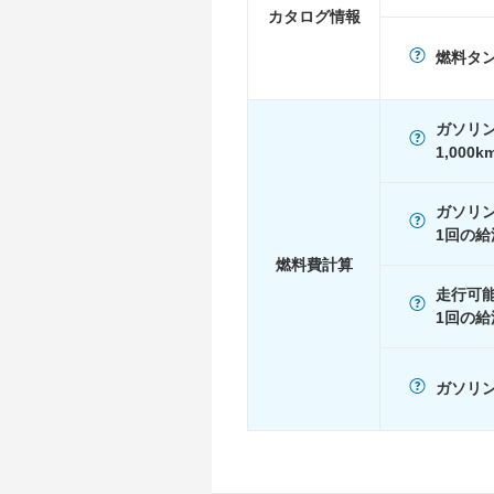
WLTC/郊外
25km/L
カタログ情報
WLTC/高速道路
23.4km/L
燃料タ
JC08
-
1015
-
ガソリ
60km定地
-
1,000
装備詳細
装備オプション
ガソリ
1回の給
燃料費計算
走行可
1回の給
ガソリン