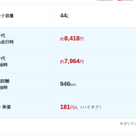
25km/L
17.2km/L
20.2km/L
23.4km/L
20.2km/L
23.6km/L
44
ンク容量
L
-
19.2km/L
22.3km/L
-
-
-
ン代
-
-
-
8,418
約
円
km走行時
を見る
装備詳細を見る
装備詳細を見る
装備詳細を見
ン代
7,964
約
円
油時
能距離
946
km
油時
181
 単価
（ハイオク）
円/L
※ガソリン