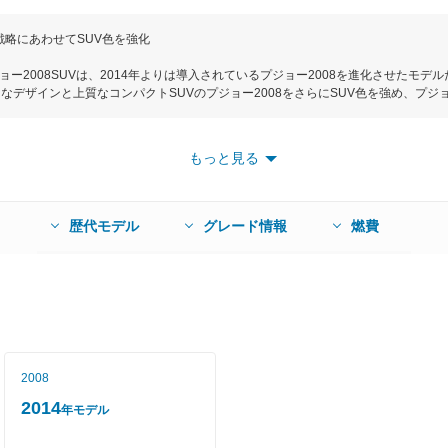
ド戦略にあわせてSUV色を強化
ョー2008SUVは、2014年よりは導入されているプジョー2008を進化させたモデ
なデザインと上質なコンパクトSUVのプジョー2008をさらにSUV色を強め、プジョ
60mm×全幅1740mm×全高1570mmでBセグメントに属する。エクステリアでは
パーをはじめ、ラインの爪を想像させる新型3D LEDリアコンビネーションランプが
ルクとブレーキを制御して滑りやすい路面でも走行をサポートするグリップコントロー
もっと見る
ション、ブレーキング、ハンドリングの総合性能において、最適な走破性を発揮する
ンオブザイヤーを受賞した1.2L直3ターボを採用。組み合わされるミッションは第3
ード燃費は17.3km/Lを実現している。安全装備ではフロント、フロントサイド、カ
ブシティブレーキを全車に標準装備する。グレードはアリュールとGT Lineの２種
歴代モデル
グレード情報
燃費
285万円だ。
2008
2014
年モデル