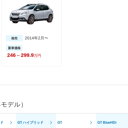
2014年2月〜
発売
新車価格
246
～
299.9
万円
年モデル）
ッド
GT ハイブリッド
GT
GT BlueHDi