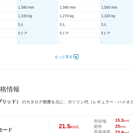
1,580 mm
1,580 mm
1,580 mm
1,330 kg
1,270 kg
1,320 kg
5人
5人
5人
5ドア
5ドア
5ドア
-
-
-
もっと見る
5,500
100.00 [136]/ 6,100
96.00 [130]/ 5,750
96.00 [130]/ 5,750
750
230 [23.5]/ 4,000
230 [23.5]/ 1,700
300 [30.6]/ 1,700
TB
TB
TB
格情報
215/60R17
215/60R17
215/60R17
215/60R17
215/60R17
215/60R17
イブリッド）
のカタログ燃費を元に、ガソリン代（レギュラー・ハイオ
21.5km/L
17.1km/L
20.8km/L
15.3
市街地
km/L
15.3km/L
12.5km/L
16.8km/L
21.5
25
郊外
km/L
km/L
Cモード
高速道路
23.4
km/L