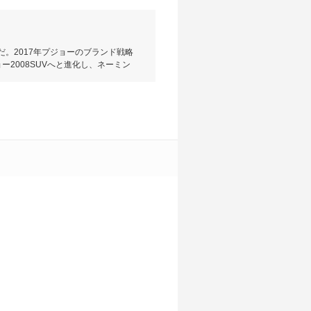
ルだ。2017年プジョーのブランド戦略
ー2008SUVへと進化し、ネーミン
SUVの力強さを演出するフロント/リ
特徴。またSUV機能として、GT
ルを標準装備。装着する4シーズン
。搭載するエンジンは2015・
世代となる6速ATだ。駆動方式は
ーテンの6エアバッグをはじめ、衝突回
類で、グリップコントロールはとGT