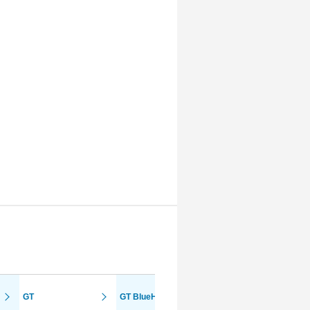
GT
GT BlueHDi
GT