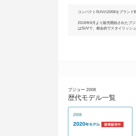
コンパクトSUVの2008をブラン
2016年9月より販売開始されたプジ
はSUVで、都会的でスタイリッシュ
グも変更した。ボディサイズは全長41
アのアンダーガードとブラックバン
Lineには駆動輪へのエンジント
タイヤとのシナジー効果で、トラク
2016年インターナショナルエンジ
FF（前輪駆動）のみで、JC08モ
避支援ブレーキシステムのアクティ
Lineのみ装備する。価格は262万～
プジョー 2008
歴代モデル一覧
2008
2020
年モデル
新車販売中