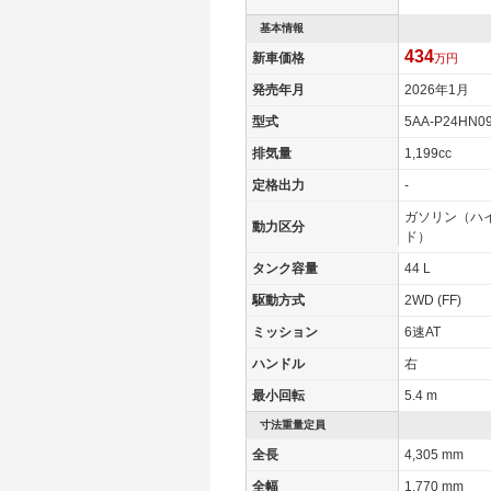
基本情報
434
新車価格
万円
発売年月
2026年1月
型式
5AA-P24HN0
排気量
1,199cc
定格出力
-
ガソリン（ハ
動力区分
ド）
タンク容量
44 L
駆動方式
2WD (FF)
ミッション
6速AT
ハンドル
右
最小回転
5.4 m
寸法重量定員
全長
4,305 mm
全幅
1,770 mm