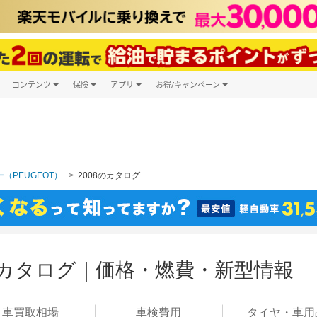
コンテンツ
保険
アプリ
お得/キャンペーン
楽天Carマガジン
キャンペーン一覧
ツ購入
自動車保険
楽天Carアプリ
自動車カタログ
ービス
楽天マイカー割
（PEUGEOT）
2008のカタログ
8のカタログ｜価格・燃費・新型情報
車買取
相場
車検
費用
タイヤ・
車用