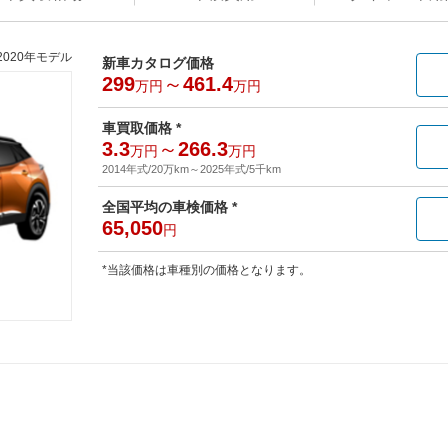
2020年モデル
新車カタログ価格
299
～
461.4
万円
万円
車買取価格 *
3.3
～
266.3
万円
万円
2014年式/20万km
～
2025年式/5千km
全国平均の車検価格 *
65,050
円
*当該価格は車種別の価格となります。