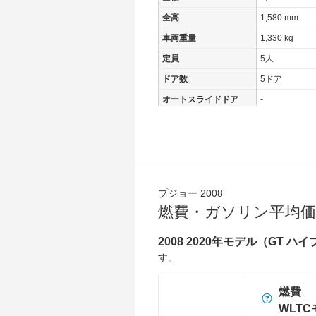
全高
1,580 mm
車両重量
1,330 kg
定員
5人
ドア数
5ドア
オートスライドドア
-
エンジン
最高出力
100.00 [136]/ 
最高トルク
230 [23.5]/ 1,
過給機
TB
プジョー 2008
タイヤ
燃費・ガソリン平均価
前輪サイズ
215/60R17
後輪サイズ
215/60R17
2008 2020年モデル（GT ハ
す。
燃費
WLTC
21.5km/L
燃費
WLTC/市街地
15.3km/L
WLT