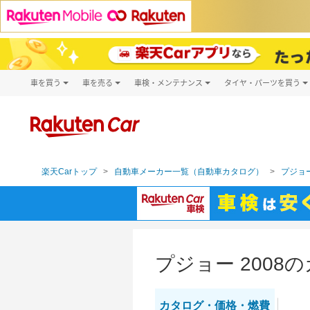
車を買う
車を売る
車検・メンテナンス
タイヤ・パーツを買う
試乗・商談
楽天Car車買取
車検予約
タイヤ・パー
キズ修理予約
新車
タイヤ交換サ
洗車・コーティング予約
メンテナンス管理
楽天Carトップ
自動車メーカー一覧（自動車カタログ）
プジョー
プジョー 200
カタログ・
価格・燃費