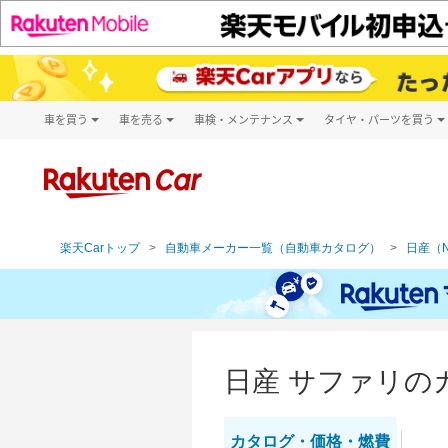
車を買う
車を売る
車検・メンテナンス
タイヤ・パーツを買う
試乗・商談
楽天Car車買取
車検予約
タイヤ・パー
キズ修理予約
新車
タイヤ交換サ
洗車・コーティング予約
メンテナンス管理
楽天Carトップ
自動車メーカー一覧（自動車カタログ）
日産（N
日産 サファリの
カタログ・
価格・燃費