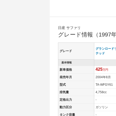
日産 サファリ
グレード情報（1997
グランロード
グレード
テッド
基本情報
425
新車価格
万円
発売年月
2004年8月
型式
TA-WFGY61
排気量
4,758cc
定格出力
-
動力区分
ガソリン
タンク容量
-