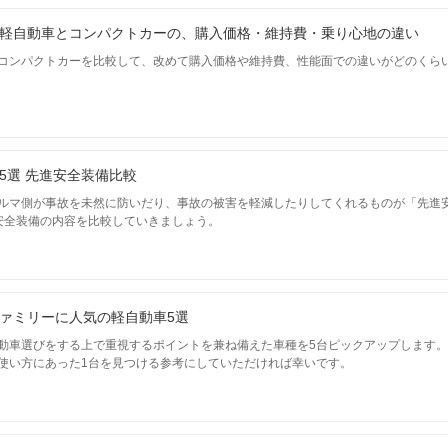
軽自動車とコンパクトカーの、購入価格・維持費・乗り心地の違い
コンパクトカーを比較して、改めて購入価格や維持費、性能面での違いがどのくら
5選 先進安全装備比較
ルマ側が事故を未然に防いだり、事故の被害を軽減したりしてくれるものが「先進
安全装備の内容を比較していきましょう。
ァミリーに人気の軽自動車5選
動車選びをする上で重視するポイントを兼ね備えた車種を5台ピックアップします
使い方にあった1台を見つける参考にしていただければ幸いです。