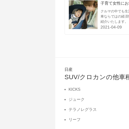
子育て女性にお
クルマの中でも生
車ならではの経済
紹介いたします。
2021-04-09
日産
SUV/クロカンの他
KICKS
ジューク
テラノレグラス
リーフ