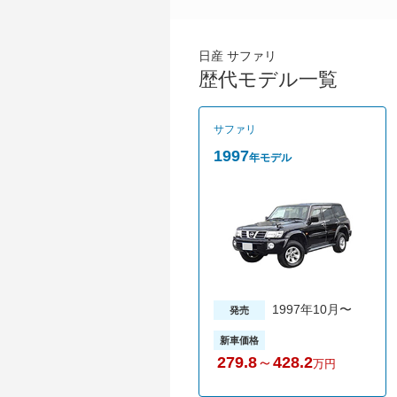
日産 サファリ
歴代モデル一覧
サファリ
1997
年モデル
1997年10月〜
発売
新車価格
279.8
～
428.2
万円