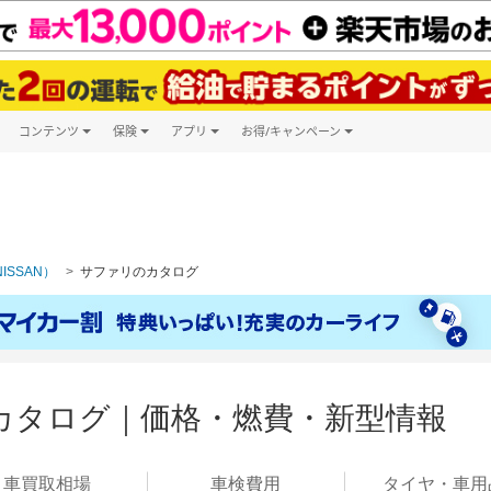
コンテンツ
保険
アプリ
お得/キャンペーン
楽天Carマガジン
キャンペーン一覧
ツ購入
自動車保険
楽天Carアプリ
自動車カタログ
ービス
楽天マイカー割
ISSAN）
サファリのカタログ
カタログ｜価格・燃費・新型情報
車買取
相場
車検
費用
タイヤ・
車用