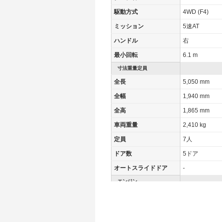
駆動方式
4WD (F4)
ミッション
5速AT
ハンドル
右
最小回転
6.1 m
寸法重量定員
全長
5,050 mm
全幅
1,940 mm
全高
1,865 mm
車両重量
2,410 kg
定員
7人
ドア数
5ドア
オートスライドドア
-
エンジン
最高出力
180.00 [245]/ 
最高トルク
400 [40.8]/ 3,