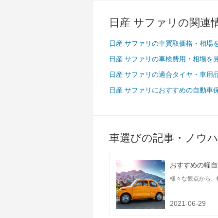
過給機
-
タイヤ
日産 サファリの関連
前輪サイズ
275/65R 17
後輪サイズ
275/65R 17
日産 サファリの車買取価格・相場
燃費
日産 サファリの車検費用・相場を
WLTC
-
日産 サファリの適合タイヤ・車用
WLTC/市街地
-
日産 サファリにおすすめの自動車
WLTC/郊外
-
WLTC/高速道路
-
JC08
-
車選びの記事・ノウ
1015
5.5km/L
60km定地
-
おすすめの軽自
装備詳細
装備オプション
様々な観点から、
2021-06-29