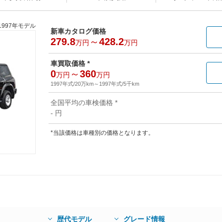
1997年モデル
新車カタログ価格
279.8
～
428.2
万円
万円
車買取価格 *
0
～
360
万円
万円
1997年式/20万km
～
1997年式/5千km
全国平均の車検価格 *
- 円
*当該価格は車種別の価格となります。
歴代モデル
グレード情報