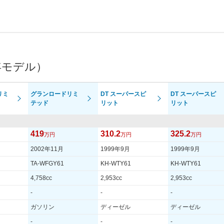
年モデル）
リミ
グランロードリミ
DT スーパースピ
DT スーパースピ
テッド
リット
リット
419
310.2
325.2
万円
万円
万円
2002年11月
1999年9月
1999年9月
TA-WFGY61
KH-WTY61
KH-WTY61
4,758cc
2,953cc
2,953cc
-
-
-
ガソリン
ディーゼル
ディーゼル
-
-
-