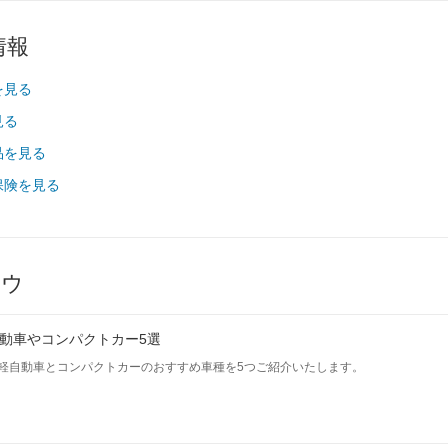
-
-
-
情報
265/70R16
265/70R16
265/70R16
265/70R16
265/70R16
265/70R16
を見る
見る
-
-
-
品を見る
-
-
-
保険を見る
-
-
-
-
-
-
-
-
-
ハウ
-
-
-
-
-
-
動車やコンパクトカー5選
を見る
装備詳細を見る
装備詳細を見る
装備詳細を見
軽自動車とコンパクトカーのおすすめ車種を5つご紹介いたします。