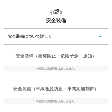
一般的な荷物のサイズの目安
安全装備
安全装備について詳しく
衝突防止
前走車や歩行者との衝突を回避するプリクラッシュブレ
安全装備（衝突防止・危険予測・通知）
ーキアシスト、ABSなどが装備されています。
危険予測・通知
本装備の詳細情報はありません。
見えにくい場所に潜む危険を予測・通知するためのシス
テムなどが装備されています。
車線逸脱防止
安全装備（車線逸脱防止・車間距離制御）
車線のはみだしやふらつきを防止するためにレーンキー
プアシストなどが装備されています
本装備の詳細情報はありません。
車間距離制御
安全な車間距離を保ちながら前車を追従するアダプティ