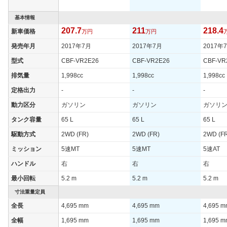
基本情報
207.7
211
218.4
新車価格
万円
万円
発売年月
2017年7月
2017年7月
2017年
型式
CBF-VR2E26
CBF-VR2E26
CBF-VR
排気量
1,998cc
1,998cc
1,998cc
定格出力
-
-
-
動力区分
ガソリン
ガソリン
ガソリ
タンク容量
65 L
65 L
65 L
駆動方式
2WD (FR)
2WD (FR)
2WD (F
ミッション
5速MT
5速MT
5速AT
ハンドル
右
右
右
最小回転
5.2 m
5.2 m
5.2 m
寸法重量定員
全長
4,695 mm
4,695 mm
4,695 
全幅
1,695 mm
1,695 mm
1,695 