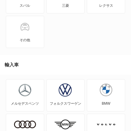
スバル
三菱
レクサス
KICKS
KIX
NT100クリッパー
その他
NT450アトラス
NT450アトラス ダンプ
輸入車
NV100クリッパー
NV100クリッパーリオ
メルセデスベンツ
フォルクスワーゲン
BMW
NV150 AD
NV200バネット