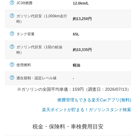
JC08燃費
12.0km/L
ガソリン代目安（1,000km走行
約13,250円
時）
タンク容量
65L
ガソリン代目安（1回の給油
約10,335円
時）
使用燃料
軽油
適合規制・認定レベル値
-
※ガソリンの全国平均単価：159円（調査日：2026/07/13）
燃費管理もできる楽天Carアプリ(無料)
楽天ポイントが貯まる！ガソリンスタンド検索
税金・保険料・車検費用目安
一般的な車体のサイズの目安