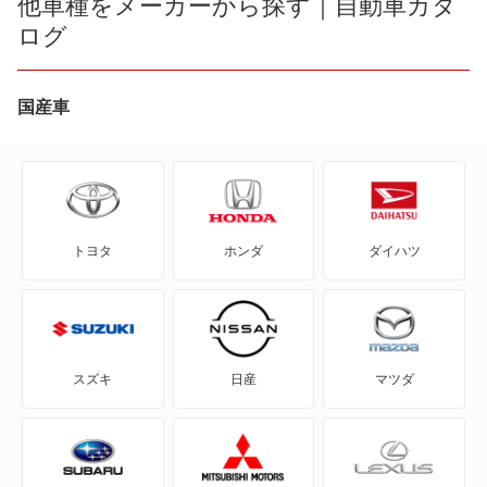
他車種をメーカーから探す｜自動車カタ
ログ
AD エキスパート
AD-MAXバン
国産車
AD-MAXワゴン
ADバン
トヨタ
ホンダ
ダイハツ
ADワゴン
BE-1
e-NV200バン
スズキ
日産
マツダ
e-NV200ワゴン
GT-R