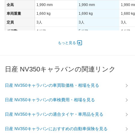
全高
1,990 mm
1,990 mm
1,990 
車両重量
1,660 kg
1,690 kg
1,680 kg
定員
3人
3人
3人
ドア数
4ドア
5ドア
4ドア
オートスライド
-
-
-
もっと見る
ドア
エンジン
最高出力
96.00 [130]/ 5,600
96.00 [130]/ 5,600
96.00 [1
日産 NV350キャラバンの関連リンク
最高トルク
178 [18.1]/ 4,400
178 [18.1]/ 4,400
178 [18.
過給機
-
-
-
日産 NV350キャラバンの車買取価格・相場を見る
タイヤ
195/80R15 103/101L
195/80R15 103/101L
195/80R
前輪サイズ
日産 NV350キャラバンの車検費用・相場を見る
LT
LT
LT
195/80R15 107/105L
195/80R15 107/105L
195/80R
後輪サイズ
日産 NV350キャラバンの適合タイヤ・車用品を見る
LT
LT
LT
燃費
日産 NV350キャラバンにおすすめの自動車保険を見る
WLTC
-
-
-