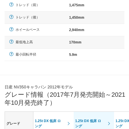
トレッド（前）
1,475mm
トレッド（後）
1,450mm
ホイールベース
2,940mm
最低地上高
170mm
最小回転半径
5.9m
日産 NV350キャラバン 2012年モデル
グレード情報（2017年7月発売開始～2021
年10月発売終了）
1.25t DX 低床 ロ
1.25t DX 低床 ロ
1.25t 
グレード
ング
ング
ング