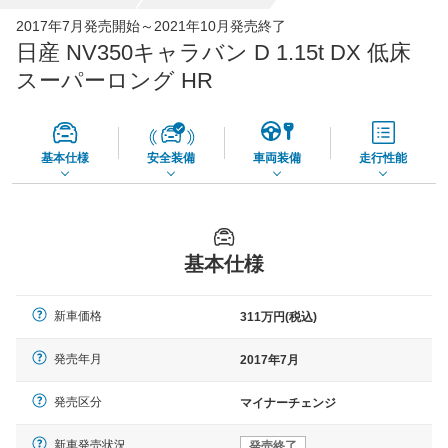
全国平均の車検価格 *
楽天Car車検で
2017年7月発売開始～2021年10月発売終了
73,850
店舗を検索
円
日産 NV350キャラバン D 1.15t DX 低床
*当該価格は車種別の価格となります。
スーパーロング HR
基本仕様
安全装備
車両装備
走行性能
基本仕様
新車価格
311万円(税込)
発売年月
2017年7月
発売区分
マイナーチェンジ
新車発売状況
発売終了