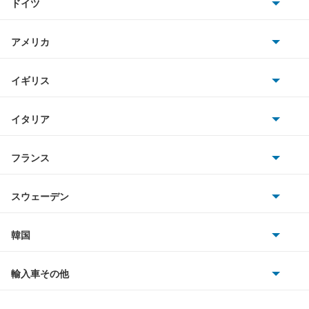
ドイツ
日産
アベニール
AMG
アメリカ
ホンダ
アベニールカーゴ
BMW
キャデラック
イギリス
三菱
アベニールサリュー
BMWアルピナ
クライスラー
TVR
イタリア
マツダ
アリア
スマート
サターン
アストンマーティン
アルファロメオ
フランス
いすゞ
インフィニティQ45
アウディ
シボレー
ジャガー
アウトビアンキ
シトロエン
スバル
ウイングロード
スウェーデン
オペル
ビュイック
ダイムラー
フィアット
プジョー
スズキ
サーブ
エキスパート
フォルクスワーゲン
韓国
フォード
ベントレー
フェラーリ
ルノー
ダイハツ
ボルボ
エクストレイル
ポルシェ
ヒョンデ
ポンティアック
輸入車その他
ランドローバー
マセラティ
ブガッティ
光岡自動車
エクストレイル ハイブリッド
メルセデス・ベンツ
デーウ
もっと見る
マーキュリー
BYD
ロータス