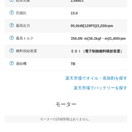
総排気量
2,488cc
圧縮比
15.0
最高出力
95.0kW[129PS]/3,200rpm
最高トルク
356.0N･m[36.3kgf・m]/1,400rpm
燃料供給装置
ＥＤＩ（電子制御燃料噴射装置）
過給機
TB
楽天市場でオイル・添加剤を探す
楽天市場でバッテリーを探す
モーター
モーターの詳細情報はありません。