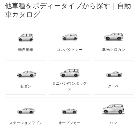
ランチア
他車種をボディータイプから探す｜自動
日産ディーゼル
もっと見る
エスカルゴ
マイバッハ
キア
リンカーン
プロトン
車カタログ
ローバー
ランボルギーニ
日野自動車
エルグランド
ブラバス
サンヨン
デロリアン
TD
ロールスロイス
デトマソ
三菱ふそう
オッティ
ミニ
ADモータース
サリーン
ドンカーブート
ジネッタ
アバルト
軽自動車
コンパクトカー
SUV/クロカン
UDトラックス
オースター
アルテガ
プリムス
バーキン
もっと見る
ケータハム
イノチェンティ
レクサス
オーラ
テスラ
セアト
もっと見る
カーボディーズ
もっと見る
アキュラ
キャラバンコーチ
ミニバン/ワンボック
ジープ
KTM
セダン
クーペ
モーガン
ス
キャラバンバン
もっと見る
ダッジ
アルテガ
バンデンプラス
キャラバンマイクロバス
GMC
マクラーレン
もっと見る
ステーションワゴン
オープンカー
バン
キャラバンワゴン
ハマー
オースチン