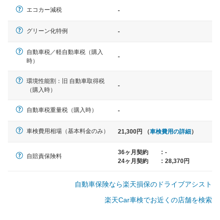
エコカー減税
-
軽自動車
グリーン化特例
-
N-BOX、ワゴンR、タント、アル
ト など
自動車税／軽自動車税（購入
-
時）
環境性能割：旧 自動車取得税
-
（購入時）
中型車
ノア、セレナ、プリウス、カロー
自動車税重量税（購入時）
-
ラ、ステップワゴン など
車検費用相場（基本料金のみ）
21,300円 （
車検費用の詳細
）
36ヶ月契約
:
-
自賠責保険料
24ヶ月契約
:
28,370円
大型車
クラウン、アルファード、フォレ
自動車保険なら楽天損保のドライブアシスト
スター、ハイエースワゴン、デリ
カD:5 など
楽天Car車検でお近くの店舗を検索