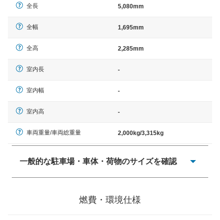
全長
5,080mm
全幅
1,695mm
全高
2,285mm
室内長
-
室内幅
-
室内高
-
車両重量/車両総重量
2,000kg/3,315kg
一般的な駐車場・車体・荷物のサイズを確認
一般的に塗料などによる駐車場ライン施工の際には、1台
当たりのスペースと駐車に必要な車路幅が、幅 2,500mm
燃費・環境仕様
× 長さ 5,000mm 車路幅 5,000mmというサイズが標準値
（最低値）とされる事が多いようです。