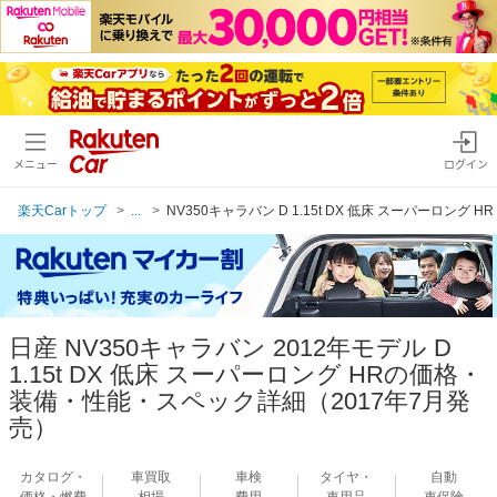
メニュー
ログイン
楽天Carトップ
...
NV350キャラバン D 1.15t DX 低床 スーパーロング H
日産 NV350キャラバン 2012年モデル D
1.15t DX 低床 スーパーロング HRの価格・
装備・性能・スペック詳細（2017年7月発
売）
カタログ・
車買取
車検
タイヤ・
自動
価格・燃費
相場
費用
車用品
車保険