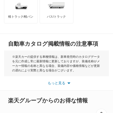
キューブ
インフィニティ
モーリス
キューブキュービック
軽トラック/軽バン
バス/トラック
トライアンフ
もっと見る
クリッパーEV
MG
クリッパートラック
自動車カタログ掲載情報の注意事項
ミニ
クリッパーバン
モーク
※楽天カーの提供する車種情報は、新車発売時のカタログデータ
を元に作成し常に最新情報に更新しておりますが、装備名称がメ
クリッパーリオ
ーカー情報の名称と異なる場合、装備内容や価格情報などが更新
もっと見る
の遅れにより実際と異なる場合がございます。
クルー
※最新情報につきましては、各メーカーの情報をご確認くださ
い。
もっと見る
※また安全装備につきましては同名称の装備であっても動作範囲
グロリア
や性能に違いがございますので、詳細情報は各メーカーの情報を
ご確認ください。
グロリアセダン
楽天グループからのお得な情報
グロリアバン