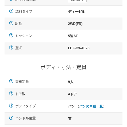
燃料タイプ
ディーゼル
駆動
2WD(FR)
ミッション
5速AT
型式
LDF-CW4E26
ボディ・寸法・定員
乗車定員
9人
ドア数
4ドア
ボディタイプ
バン （
バンの車種一覧
）
ハンドル位置
右