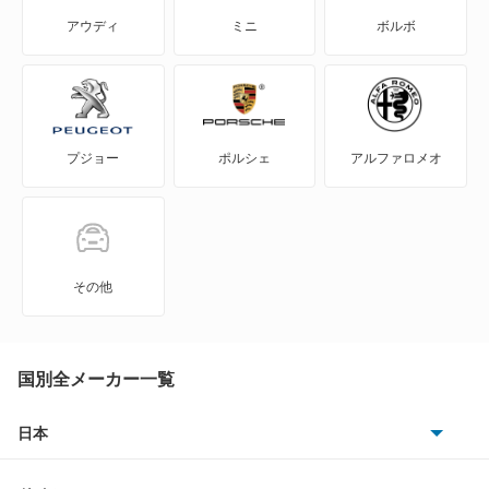
NV200バネットバン
アウディ
ミニ
ボルボ
NV350キャラバン マイクロバス
NV350キャラバン ワゴン
プジョー
ポルシェ
アルファロメオ
NXクーペ
VWサンタナ
アトラス
その他
アトラス ハイブリッド
アトラスダンプ
国別全メーカー一覧
アトラスバン
日本
トヨタ
アトラスロコ