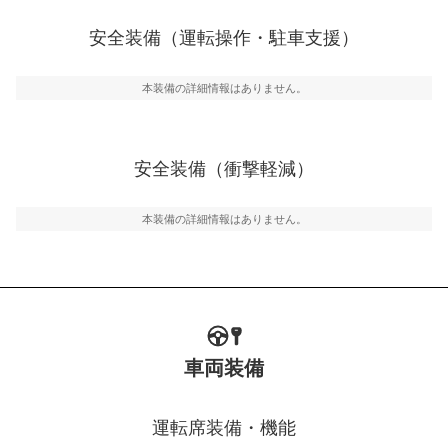
ブ・クルーズ・コントロールなどが装備されています。
安全装備（運転操作・駐車支援）
運転・駐車支援
駐車をスムーズに行うためにインテリジェンスパーキン
グ・アシストやサイドブラインドモニターなどが装備さ
本装備の詳細情報はありません。
れています。
衝撃軽減
万が一車体が衝撃を受けたときに、運転者・同乗者を守
安全装備（衝撃軽減）
るSRSエアバッグシステム、プリテンショナーシートベ
ルトなどが装備されています。
本装備の詳細情報はありません。
車両装備
運転席装備・機能