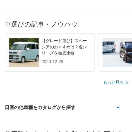
WLTC/市街地
-
-
-
WLTC/郊外
-
-
-
WLTC/高速道路
-
-
-
車選びの記事・ノウハウ
JC08
10.4km/L
10.4km/L
10km/L
1015
-
-
-
【グレード選び】スペー
シアのおすすめは？各シ
60km定地
-
-
-
リーズを徹底比較
装備詳細を見る
装備詳細を見る
装備
装備オプション
2020-12-28
もっと見る
日産の他車種をカタログから探す
180SX
AD