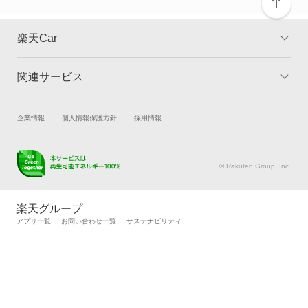
グロリアワゴン
楽天Car
サクラ
関連サービス
TOP
よくある質問
サニー
キャンペーン一覧
試乗・商談
新車購入
企業情報
個人情報保護方針
採用情報
サニーカリフォルニア
楽天Car車買取
車検予約
サニートラック
キズ修理予約
洗車・コーティング予約
© Rakuten Group, Inc.
メンテナンス管理
タイヤ・パーツ購入
サニーバン
タイヤ交換サービス
楽天Car マガジン
楽天グループ
自動車カタログ
自動車保険
アプリ一覧
お問い合わせ一覧
サステナビリティ
サファリ
楽天マイカー割
サファリバン
シビリアン