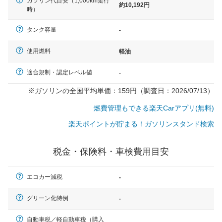
ガソリン代目安（1,000km走行
約10,192円
時）
タンク容量
-
使用燃料
軽油
適合規制・認定レベル値
-
※ガソリンの全国平均単価：159円（調査日：2026/07/13）
燃費管理もできる楽天Carアプリ(無料)
楽天ポイントが貯まる！ガソリンスタンド検索
税金・保険料・車検費用目安
エコカー減税
-
一般的な車体のサイズの目安
グリーン化特例
-
自動車税／軽自動車税（購入