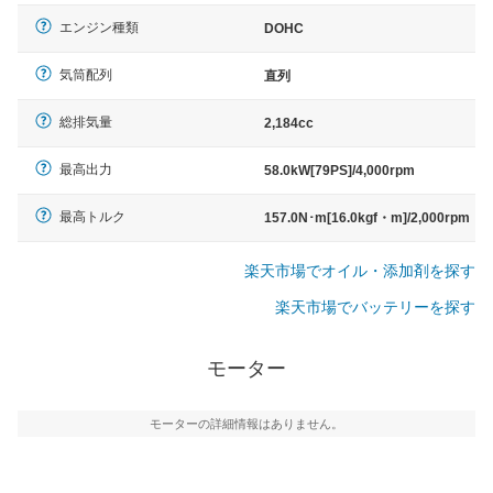
エンジン種類
DOHC
気筒配列
直列
総排気量
2,184cc
最高出力
58.0kW[79PS]/4,000rpm
最高トルク
157.0N･m[16.0kgf・m]/2,000rpm
楽天市場でオイル・添加剤を探す
楽天市場でバッテリーを探す
モーター
モーターの詳細情報はありません。