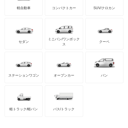
サリーン
ドンカーブート
ジネッタ
アバルト
軽自動車
コンパクトカー
SUV/クロカン
UDトラックス
オースター
アルテガ
プリムス
バーキン
もっと見る
ケータハム
イノチェンティ
レクサス
オーラ
テスラ
セアト
もっと見る
カーボディーズ
もっと見る
アキュラ
キャラバンコーチ
ミニバン/ワンボック
ジープ
KTM
セダン
クーペ
モーガン
ス
キャラバンバン
もっと見る
ダッジ
アルテガ
バンデンプラス
キャラバンマイクロバス
GMC
マクラーレン
もっと見る
ステーションワゴン
オープンカー
バン
キャラバンワゴン
ハマー
オースチン
キューブ
インフィニティ
モーリス
キューブキュービック
軽トラック/軽バン
バス/トラック
トライアンフ
もっと見る
クリッパーEV
MG