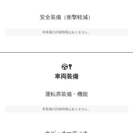
衝撃軽減
万が一車体が衝撃を受けたときに、運転者・同乗者を守
安全装備（衝撃軽減）
るSRSエアバッグシステム、プリテンショナーシートベ
ルトなどが装備されています。
本装備の詳細情報はありません。
車両装備
運転席装備・機能
本装備の詳細情報はありません。
ナビ・オーディオ