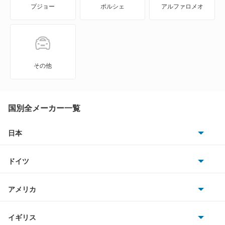
プジョー
ポルシェ
アルファロメオ
NV350キャラバン ワゴン
NXクーペ
VWサンタナ
その他
アトラス
アトラス ハイブリッド
国別全メーカー一覧
アトラスダンプ
日本
トヨタ
アトラスバン
ドイツ
日産
アトラスロコ
AMG
アメリカ
ホンダ
アベニール
BMW
キャデラック
イギリス