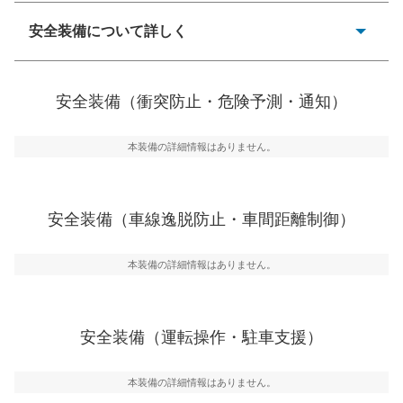
一般的な荷物のサイズの目安
安全装備について詳しく
衝突防止
前走車や歩行者との衝突を回避するプリクラッシュブレ
安全装備（衝突防止・危険予測・通知）
ーキアシスト、ABSなどが装備されています。
危険予測・通知
本装備の詳細情報はありません。
見えにくい場所に潜む危険を予測・通知するためのシス
テムなどが装備されています。
車線逸脱防止
安全装備（車線逸脱防止・車間距離制御）
車線のはみだしやふらつきを防止するためにレーンキー
プアシストなどが装備されています
本装備の詳細情報はありません。
車間距離制御
安全な車間距離を保ちながら前車を追従するアダプティ
ブ・クルーズ・コントロールなどが装備されています。
安全装備（運転操作・駐車支援）
運転・駐車支援
駐車をスムーズに行うためにインテリジェンスパーキン
グ・アシストやサイドブラインドモニターなどが装備さ
本装備の詳細情報はありません。
れています。