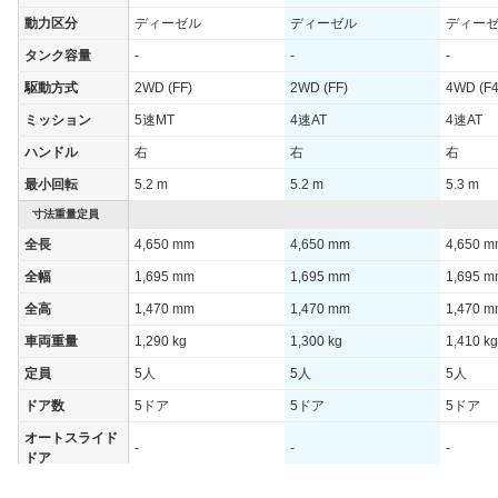
動力区分
ディーゼル
ディーゼル
ディー
タンク容量
-
-
-
駆動方式
2WD (FF)
2WD (FF)
4WD (F4
ミッション
5速MT
4速AT
4速AT
ハンドル
右
右
右
最小回転
5.2 m
5.2 m
5.3 m
寸法重量定員
全長
4,650 mm
4,650 mm
4,650 
全幅
1,695 mm
1,695 mm
1,695 
全高
1,470 mm
1,470 mm
1,470 
車両重量
1,290 kg
1,300 kg
1,410 kg
定員
5人
5人
5人
ドア数
5ドア
5ドア
5ドア
オートスライド
-
-
-
ドア
エンジン