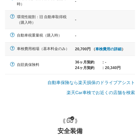
-
軽自動車
時）
N-BOX、ワゴンR、タント、アル
ト など
環境性能割：旧 自動車取得税
-
（購入時）
自動車税重量税（購入時）
-
中型車
車検費用相場（基本料金のみ）
20,700円 （
車検費用の詳細
）
ノア、セレナ、プリウス、カロー
ラ、ステップワゴン など
36ヶ月契約
:
-
自賠責保険料
24ヶ月契約
:
20,340円
自動車保険なら楽天損保のドライブアシスト
大型車
楽天Car車検でお近くの店舗を検索
クラウン、アルファード、フォレ
スター、ハイエースワゴン、デリ
カD:5 など
安全装備