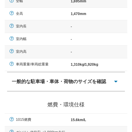
全幅
1,695mm
全高
1,470mm
室内長
-
室内幅
-
室内高
-
車両重量/車両総重量
1,310kg/1,920kg
一般的な駐車場・車体・荷物のサイズを確認
一般的に塗料などによる駐車場ライン施工の際には、1台
当たりのスペースと駐車に必要な車路幅が、幅 2,500mm
燃費・環境仕様
× 長さ 5,000mm 車路幅 5,000mmというサイズが標準値
（最低値）とされる事が多いようです。
1015燃費
15.6km/L