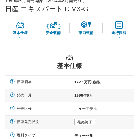
1999年6月発売開始～2004年8月発売終了
65,050
店舗を検索
円
日産 エキスパート D VX-G
*当該価格は車種別の価格となります。
基本仕様
安全装備
車両装備
走行性能
基本仕様
新車価格
192.1万円(税抜)
発売年月
1999年6月
発売区分
ニューモデル
新車発売状況
発売終了
燃料タイプ
ディーゼル