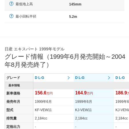
最低地上高
145mm
最小回転半径
5.2m
日産 エキスパート 1999年モデル
グレード情報（1999年6月発売開始～2004
年8月発売終了）
グレード
D L-G
D L-G
D L-G
基本情報
156.6
164.9
186.9
新車価格
万円
万円
発売年月
1999年6月
1999年6月
1999年
型式
KF-VEW11
KJ-VEW11
KJ-VEN
排気量
2,184cc
2,184cc
2,184cc
定格出力
-
-
-