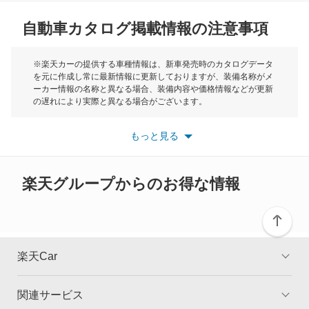
クリッパートラック
自動車カタログ掲載情報の注意事項
ミニ
クリッパーバン
モーク
※楽天カーの提供する車種情報は、新車発売時のカタログデータ
を元に作成し常に最新情報に更新しておりますが、装備名称がメ
クリッパーリオ
ーカー情報の名称と異なる場合、装備内容や価格情報などが更新
もっと見る
の遅れにより実際と異なる場合がございます。
クルー
※最新情報につきましては、各メーカーの情報をご確認くださ
い。
もっと見る
※また安全装備につきましては同名称の装備であっても動作範囲
グロリア
や性能に違いがございますので、詳細情報は各メーカーの情報を
ご確認ください。
グロリアセダン
楽天グループからのお得な情報
グロリアバン
グロリアワゴン
楽天Car
サクラ
関連サービス
TOP
よくある質問