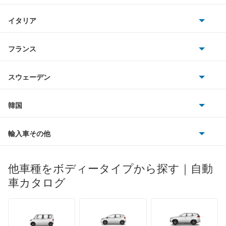
三菱
アベニールカーゴ
BMWアルピナ
クライスラー
TVR
イタリア
マツダ
アベニールサリュー
スマート
サターン
アストンマーティン
アルファロメオ
フランス
いすゞ
アリア
アウディ
シボレー
ジャガー
アウトビアンキ
シトロエン
スバル
インフィニティQ45
スウェーデン
オペル
ビュイック
ダイムラー
フィアット
プジョー
スズキ
サーブ
ウイングロード
フォルクスワーゲン
韓国
フォード
ベントレー
フェラーリ
ルノー
ダイハツ
ボルボ
エクストレイル
ポルシェ
ヒョンデ
ポンティアック
輸入車その他
ランドローバー
マセラティ
ブガッティ
光岡自動車
エクストレイル ハイブリッド
メルセデス・ベンツ
デーウ
もっと見る
マーキュリー
BYD
ロータス
ランチア
他車種をボディータイプから探す｜自動
日産ディーゼル
もっと見る
エスカルゴ
マイバッハ
キア
リンカーン
プロトン
車カタログ
ローバー
ランボルギーニ
日野自動車
エルグランド
ブラバス
サンヨン
デロリアン
TD
ロールスロイス
デトマソ
三菱ふそう
オッティ
ミニ
ADモータース