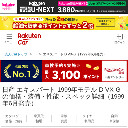
メニュー
ログイン
楽天Carトップ
...
エキスパート D VX-G（1999年6月発売）
日産 エキスパート 1999年モデル D VX-G
の価格・装備・性能・スペック詳細（1999
年6月発売）
カタログ・
車買取
車検
タイヤ・
自動
価格・燃費
相場
費用
車用品
車保険