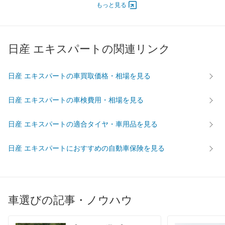
もっと見る
最高出力
58.00 [79]/ 4,000
58.00 [79]/ 4,000
58.00 [7
最高トルク
157 [16]/ 2,000
157 [16]/ 2,000
157 [16]
過給機
-
-
-
日産 エキスパートの関連リンク
タイヤ
前輪サイズ
165R14-6PRLT
165R14-6PRLT
165R14
日産 エキスパートの車買取価格・相場を見る
後輪サイズ
165R14-6PRLT
165R14-6PRLT
165R14
燃費
日産 エキスパートの車検費用・相場を見る
WLTC
-
-
-
WLTC/市街地
-
-
-
日産 エキスパートの適合タイヤ・車用品を見る
WLTC/郊外
-
-
-
日産 エキスパートにおすすめの自動車保険を見る
WLTC/高速道路
-
-
-
JC08
-
-
-
1015
18.8km/L
15.6km/L
14.6km/
60km定地
29km/L
26.8km/L
23.6km/
車選びの記事・ノウハウ
装備詳細を見る
装備詳細を見る
装備
装備オプション