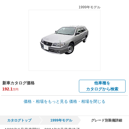
1999年モデル
新車カタログ価格
他車種を
192.1
カタログから検索
万円
車買取価格 *
価格・相場をもっと見る
価格・相場を閉じる
車買取相場
0
～
36.1
万円
万円
シミュレーション
2002年式/20万km
～
2000年式/5千km
カタログトップ
1999年モデル
グレード別装備詳細
全国平均の車検価格 *
楽天Car車検で