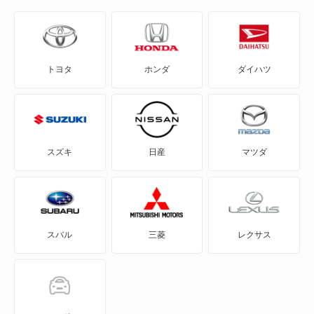
AD-MAXワゴン
ADバン
トヨタ
ホンダ
ダイハツ
ADワゴン
BE-1
e-NV200バン
スズキ
日産
マツダ
e-NV200ワゴン
GT-R
スバル
三菱
レクサス
KICKS
KIX
NT100クリッパー