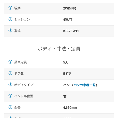
駆動
2WD(FF)
ミッション
4速AT
型式
KJ-VEW11
ボディ・寸法・定員
乗車定員
5人
ドア数
5ドア
ボディタイプ
バン （
バンの車種一覧
）
ハンドル位置
右
全長
4,650mm