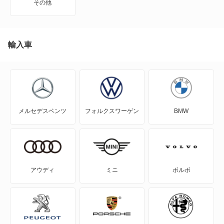
その他
NT450アトラス
NT450アトラス ダンプ
輸入車
NV100クリッパー
NV100クリッパーリオ
メルセデスベンツ
フォルクスワーゲン
BMW
NV150 AD
NV200バネット
NV200バネットバン
アウディ
ミニ
ボルボ
NV350キャラバン
NV350キャラバン マイクロバス