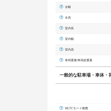
全幅
全高
室内長
室内幅
室内高
車両重量/車両総重量
一般的な駐車場・車体・
一般的に塗料などによる駐車場ライン
幅 5,000mmというサイズが
WLTCモード燃費