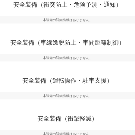
衝突を回避するプリクラッシュブレ
見えにくい場所に潜む
安全装備（衝突防止・危険予測・通知）
などが装備されています。
テムなどが装備されて
本装備の詳細情報はありません。
車間距離制御
らつきを防止するためにレーンキー
安全な車間距離を保ち
備されています
ブ・クルーズ・コント
安全装備（車線逸脱防止・車間距離制御）
衝撃軽減
本装備の詳細情報はありません。
うためにインテリジェンスパーキン
万が一車体が衝撃を受
ドブラインドモニターなどが装備さ
るSRSエアバッグシス
ルトなどが装備されて
安全装備（運転操作・駐車支援）
本装備の詳細情報はありません。
安全装備（衝撃軽減）
本装備の詳細情報はありません。