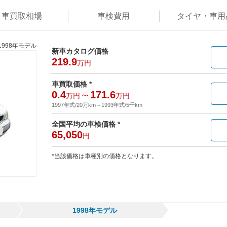
車買取
相場
車検
費用
タイヤ・
車用
1998年モデル
新車カタログ価格
219.9
万円
車買取価格 *
0.4
～
171.6
万円
万円
1997年式/20万km
～
1993年式/5千km
全国平均の車検価格 *
65,050
円
*当該価格は車種別の価格となります。
1998年モデル