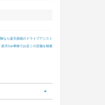
険なら楽天損保のドライブアシスト
楽天Car車検でお近くの店舗を検索
アルファード、フォレスター、
ゴン、デリカD:5 など