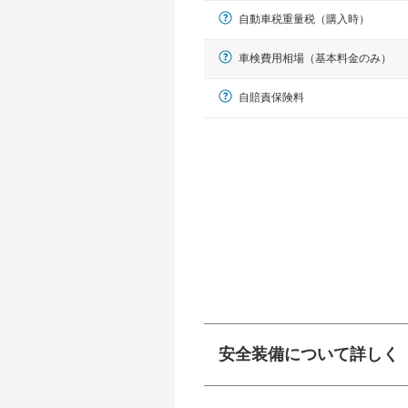
自動車税重量税（購入時）
車検費用相場（基本料金のみ）
自賠責保険料
軽自動車
N-BOX、ワゴンR、タント、アル
安全装備について詳しく
衝突防止