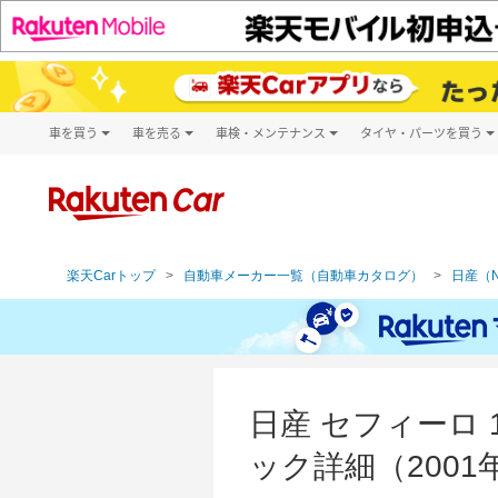
車を買う
車を売る
車検・メンテナンス
タイヤ・パーツを買う
試乗・商談
楽天Car車買取
車検予約
タイヤ・パー
キズ修理予約
新車
タイヤ交換サ
洗車・コーティング予約
メンテナンス管理
楽天Carトップ
自動車メーカー一覧（自動車カタログ）
日産（N
日産 セフィーロ 
ック詳細（2001