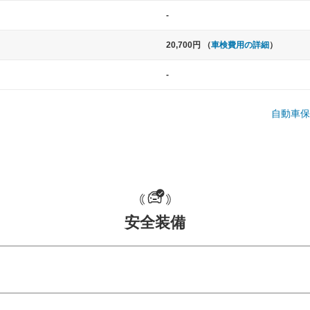
-
20,700円 （
車検費用の詳細
）
-
自動車保
中型車
大型車
ト など
ノア、セレナ、プリウス、カローラ、ステ
クラウン、
ップワゴン など
ハイエースワ
安全装備
一般的な荷物のサイズの目安
危険予測・通知