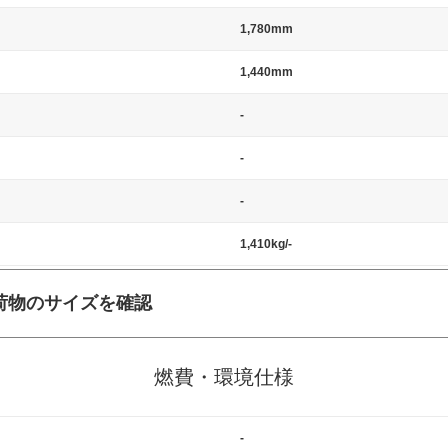
1,780mm
1,440mm
-
-
-
1,410kg/-
荷物のサイズを確認
施工の際には、1台当たりのスペースと駐車に必要な車路幅が、幅 2,500m
標準値（最低値）とされる事が多いようです。
燃費・環境仕様
-