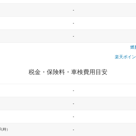
-
-
-
燃
楽天ポイン
税金・保険料・車検費用目安
-
-
-
入時）
-
一般的な車体のサイズの目安