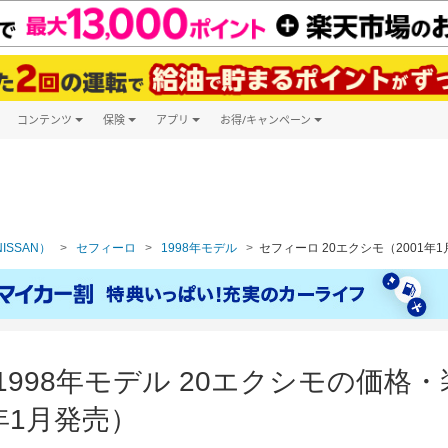
コンテンツ
保険
アプリ
お得/キャンペーン
楽天Carマガジン
キャンペーン一覧
ツ購入
自動車保険
楽天Carアプリ
自動車カタログ
ービス
楽天マイカー割
ISSAN）
セフィーロ
1998年モデル
セフィーロ 20エクシモ（2001年
1998年モデル 20エクシモの価格
年1月発売）