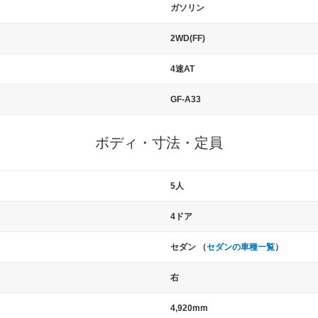
ガソリン
2WD(FF)
4速AT
GF-A33
ボディ・寸法・定員
5人
4ドア
セダン （
セダンの車種一覧
）
右
4,920mm