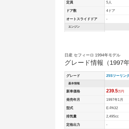
定員
5人
ドア数
4ドア
オートスライドドア
-
エンジン
最高出力
- [-]/ -
最高トルク
- [-]/ -
過給機
-
日産 セフィーロ 1994年モデル
タイヤ
グレード情報（1997
タイヤサイズ(前)
-
タイヤサイズ(後)
-
グレード
25Sツーリン
燃費
基本情報
239.5
WLTCモード
-
新車価格
万円
WLTCモード(市街地)
-
発売年月
1997年1月
WLTCモード(郊外)
-
型式
E-PA32
WLTCモード(高速道路)
-
排気量
2,495cc
JC08モード
-
定格出力
-