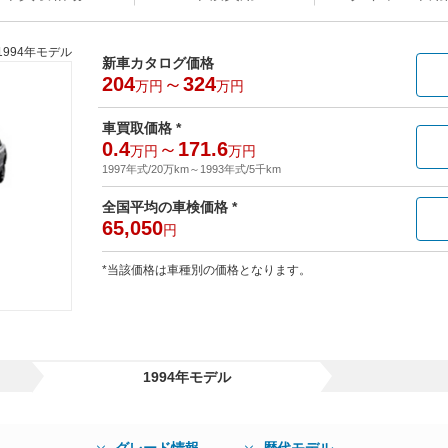
1994年モデル
新車カタログ価格
204
～
324
万円
万円
車買取価格 *
0.4
～
171.6
万円
万円
1997年式/20万km
～
1993年式/5千km
全国平均の車検価格 *
65,050
円
*当該価格は車種別の価格となります。
1994年モデル