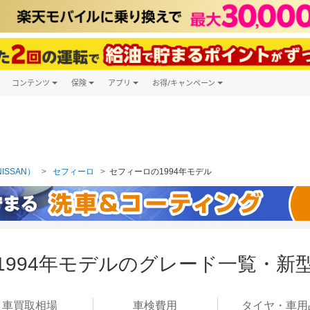
コンテンツ
保険
アプリ
お得/キャンペーン
楽天Carマガジン
キャンペーン一覧
ツ購入
自動車保険
楽天Carアプリ
自動車カタログ
ービス
楽天マイカー割
ISSAN）
セフィーロ
セフィーロの1994年モデル
 1994年モデルのグレード一覧・新
車買取
相場
車検
費用
タイヤ・
車用