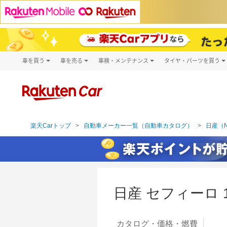
車を買う
車を売る
車検・メンテナンス
タイヤ・パーツを買う
試乗・商談
楽天Car車買取
車検予約
タイヤ・パー
キズ修理予約
新車
タイヤ交換サ
洗車・コーティング予約
メンテナンス管理
楽天Carトップ
自動車メーカー一覧（自動車カタログ）
日産（N
日産 セフィーロ
カタログ・
価格・燃費