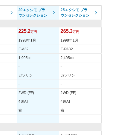
4S
205/65R15 94S
4S
205/65R15 94S
20エクシモ ブラ
25エクシモ ブラ
ウンセレクション
ウンセレクション
-
225.2
265.3
万円
万円
-
1998年1月
1998年1月
-
E-A32
E-PA32
-
1,995cc
2,495cc
-
-
-
10.4km/L
ガソリン
ガソリン
18.3km/L
-
-
を見る
装備詳細を見る
2WD (FF)
2WD (FF)
4速AT
4速AT
右
右
-
-