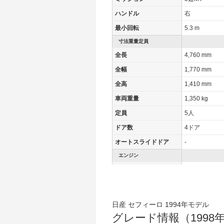
ハンドル
右
最小回転
5.3 m
寸法重量定員
全長
4,760 mm
全幅
1,770 mm
全高
1,410 mm
車両重量
1,350 kg
定員
5人
ドア数
4ドア
オートスライドドア
-
エンジン
最高出力
114.00 [155]/ 
最高トルク
186.3 [19]/ 4,
過給機
-
日産 セフィーロ 1994年モデル
タイヤ
グレード情報（1998年