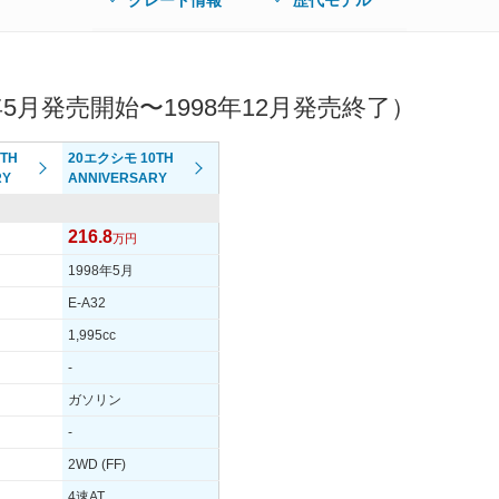
グレード情報
歴代モデル
5月発売開始〜1998年12月発売終了）
TH
20エクシモ 10TH
RY
ANNIVERSARY
216.8
万円
1998年5月
E-A32
1,995cc
-
ガソリン
-
2WD (FF)
4速AT