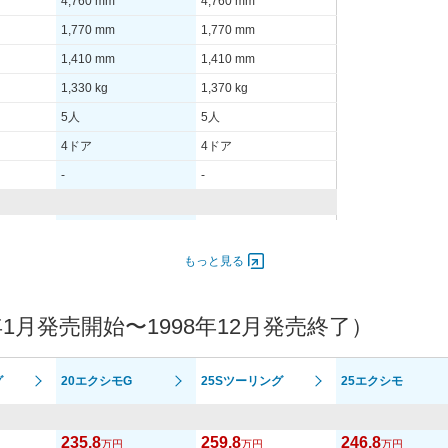
4,760 mm
4,760 mm
1,770 mm
1,770 mm
1,410 mm
1,410 mm
1,330 kg
1,370 kg
5人
5人
4ドア
4ドア
-
-
- [-]/ -
139.70 [190]/ 6,400
- [-]/ -
235.4 [24]/ 4,000
もっと見る
-
-
1月発売開始〜1998年12月発売終了）
1S
195/65R15 91S
205/65R15 94S
1S
195/65R15 91S
205/65R15 94S
グ
20エクシモG
25Sツーリング
25エクシモ
-
-
235.8
259.8
246.8
万円
万円
万円