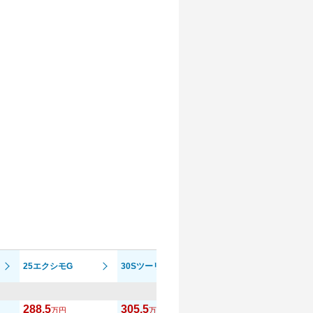
25エクシモG
30Sツーリング
30エクシモG
288.5
305.5
324
万円
万円
万円