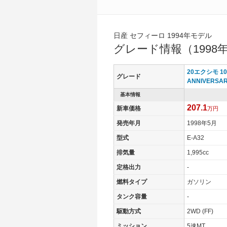
日産 セフィーロ 1994年モデル
グレード情報（1998年
20エクシモ 10
グレード
ANNIVERSA
基本情報
207.1
新車価格
万円
発売年月
1998年5月
型式
E-A32
排気量
1,995cc
定格出力
-
燃料タイプ
ガソリン
タンク容量
-
駆動方式
2WD (FF)
ミッション
5速MT