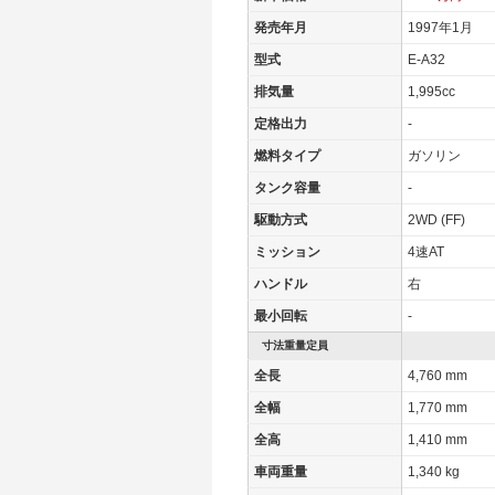
WLTCモード(市街地)
-
発売年月
1997年1月
WLTCモード(郊外)
-
型式
E-A32
WLTCモード(高速道路)
-
排気量
1,995cc
JC08モード
-
定格出力
-
1015モード
-
燃料タイプ
ガソリン
60km定地
-
タンク容量
-
装備詳細
装備オプション
駆動方式
2WD (FF)
ミッション
4速AT
ハンドル
右
最小回転
-
寸法重量定員
全長
4,760 mm
全幅
1,770 mm
全高
1,410 mm
車両重量
1,340 kg