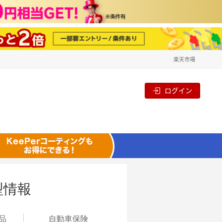
楽天市場
ログイン
型情報
品
自動
車保険