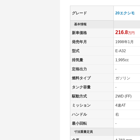
タイヤサイズ(前)
205/65R15 9
タイヤサイズ(後)
205/65R15 9
グレード
20エクシモ
燃費
基本情報
WLTCモード
-
216.8
新車価格
万円
WLTCモード(市街地)
-
発売年月
1998年1月
WLTCモード(郊外)
-
型式
E-A32
WLTCモード(高速道路)
-
排気量
1,995cc
JC08モード
-
定格出力
-
1015モード
10.4km/L
燃料タイプ
ガソリン
60km定地
18.3km/L
タンク容量
-
装備詳細
装備オプション
駆動方式
2WD (FF)
ミッション
4速AT
ハンドル
右
最小回転
-
寸法重量定員