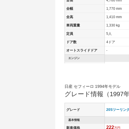
全長
4,760 mm
全幅
1,770 mm
全高
1,410 mm
車両重量
1,330 kg
定員
5人
ドア数
4ドア
オートスライドドア
-
エンジン
最高出力
- [-]/ -
最高トルク
- [-]/ -
過給機
-
日産 セフィーロ 1994年モデル
タイヤ
グレード情報（1997年
タイヤサイズ(前)
195/65R15 9
タイヤサイズ(後)
195/65R15 9
グレード
20Sツーリン
燃費
基本情報
WLTCモード
-
222
新車価格
万円