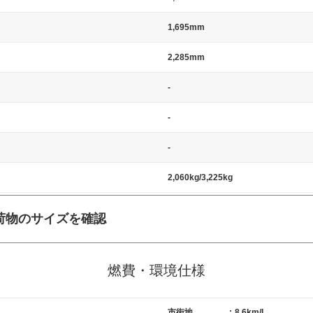
1,695mm
2,285mm
-
-
-
2,060kg/3,225kg
荷物のサイズを確認
施工の際には、1台当たりのスペースと駐車に必要な車路幅が、幅 2,500m
標準値（最低値）とされる事が多いようです。
燃費・環境仕様
市街地
:
8.6km/L