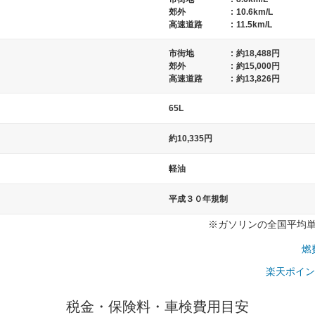
郊外
:
10.6km/L
高速道路
:
11.5km/L
市街地
:
約18,488円
）
郊外
:
約15,000円
高速道路
:
約13,826円
65L
約10,335円
軽油
平成３０年規制
※ガソリンの全国平均単価：
燃
楽天ポイン
税金・保険料・車検費用目安
一般的な車体のサイズの目安