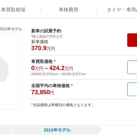
車買取
相場
車検
費用
タイヤ・
車用
2012年モデル
新車の試乗予約
*購入相談の予約も可
新車価格
370.9
万円
車買取価格 *
0
～
424.2
万円
万円
2009年式/20万km
～
2024年式/5千km
全国平均の車検価格 *
73,850
円
*当該価格は車種別の価格となります。
2012年モデル