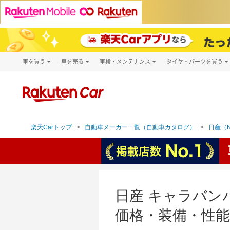
車を買う
車を売る
車検・メンテナンス
タイヤ・パーツを買う
試乗・商談
楽天Car車買取
車検予約
タイヤ・パー
キズ修理予約
新車
タイヤ交換サ
洗車・コーティング予約
メンテナンス管理
楽天Carトップ
自動車メーカー一覧（自動車カタログ）
日産（N
日産 キャラバンバ
価格・装備・性能