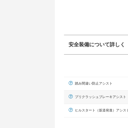
安全装備について詳しく
衝突防止
前走車や歩行者との
ーキアシスト、ABS
踏み間違い防止アシスト
車線逸脱防止
車線のはみだしやふ
プアシストなどが装
プリクラッシュブレーキアシスト
運転・駐車支援
ヒルスタート（坂道発進）アシス
駐車をスムーズに行
グ・アシストやサイ
れています。