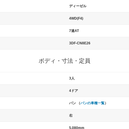
ディーゼル
4WD(F4)
7速AT
3DF-CN8E26
ボディ・寸法・定員
3人
4ドア
バン （
バンの車種一覧
）
右
5,080mm