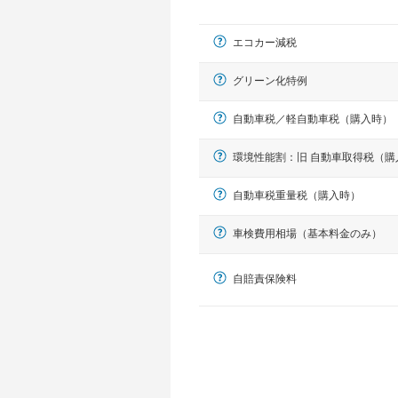
エコカー減税
グリーン化特例
自動車税／軽自動車税（購入時）
環境性能割：旧 自動車取得税（購
軽自動車
自動車税重量税（購入時）
N-BOX、ワゴンR、タント、アル
車検費用相場（基本料金のみ）
自賠責保険料