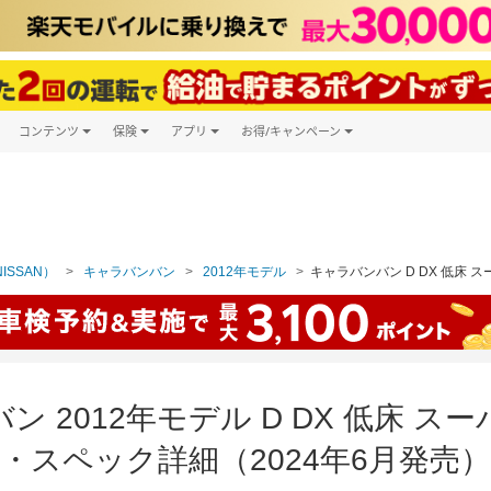
コンテンツ
保険
アプリ
お得/キャンペーン
楽天Carマガジン
キャンペーン一覧
ツ購入
自動車保険
楽天Carアプリ
自動車カタログ
ービス
楽天マイカー割
ISSAN）
キャラバンバン
2012年モデル
キャラバンバン D DX 低床 ス
ン 2012年モデル D DX 低床 ス
・スペック詳細（2024年6月発売）