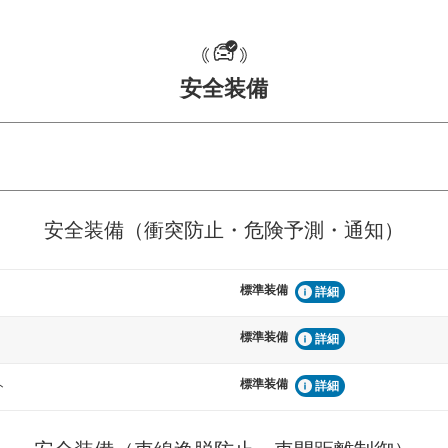
安全装備
危険予測・通知
衝突を回避するプリクラッシュブレ
見えにくい場所に潜む
安全装備（衝突防止・危険予測・通知）
などが装備されています。
テムなどが装備されて
標準装備
車間距離制御
詳細
らつきを防止するためにレーンキー
安全な車間距離を保ち
備されています
ブ・クルーズ・コント
標準装備
詳細
標準装備
衝撃軽減
ト
詳細
うためにインテリジェンスパーキン
万が一車体が衝撃を受
ドブラインドモニターなどが装備さ
るSRSエアバッグシス
ルトなどが装備されて