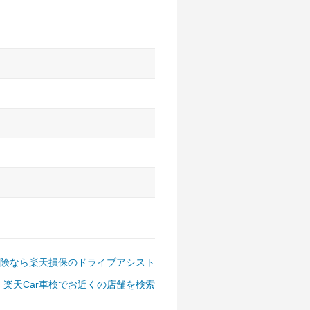
アルファード、フォレスター、
ゴン、デリカD:5 など
険なら楽天損保のドライブアシスト
楽天Car車検でお近くの店舗を検索