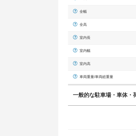
全幅
全高
室内長
室内幅
室内高
車両重量/車両総重量
一般的な駐車場・車体・
一般的に塗料などによる駐車場ライン
幅 5,000mmというサイズが