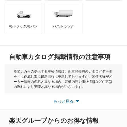
ハマー
オースチン
チャレンジャー
インフィニティ
モーリス
ディアマンテ
軽トラック/軽バン
バス/トラック
トライアンフ
もっと見る
ディアマンテワゴン
MG
ディオン
自動車カタログ掲載情報の注意事項
ミニ
ディグニティ
モーク
※楽天カーの提供する車種情報は、新車発売時のカタログデータ
を元に作成し常に最新情報に更新しておりますが、装備名称がメ
デボネア
ーカー情報の名称と異なる場合、装備内容や価格情報などが更新
もっと見る
の遅れにより実際と異なる場合がございます。
デボネアV
※最新情報につきましては、各メーカーの情報をご確認くださ
い。
もっと見る
※また安全装備につきましては同名称の装備であっても動作範囲
デリカ D:2
や性能に違いがございますので、詳細情報は各メーカーの情報を
ご確認ください。
デリカ D:3
楽天グループからのお得な情報