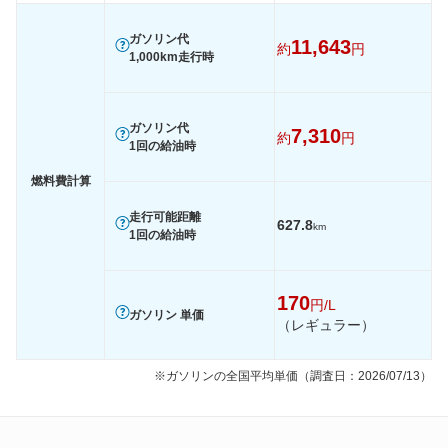
60km定地
-
-
-
ガソリン代
11,643
約
円
1,000km走行時
装備詳細を見る
装備詳細を見る
装備
装備オプション
ガソリン代
7,310
約
円
1回の給油時
燃料費計算
走行可能距離
627.8
km
1回の給油時
170
円/L
ガソリン 単価
（レギュラー）
※ガソリンの全国平均単価（調査日：2026/07/13）