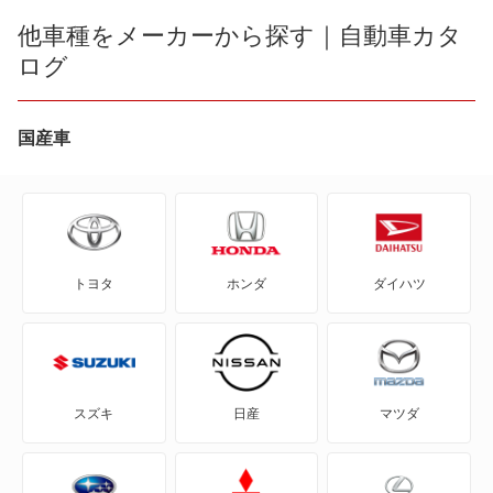
eKカスタム
他車種をメーカーから探す｜自動車カタ
eKクロス
ログ
eKクラッシィ
eKクロス EV
eKクロス
国産車
eKクロス スペース
eKクロス EV
eKスペース
eKクロス スペース
eKスペース カスタム
トヨタ
ホンダ
ダイハツ
eKスペース
eKスポーツ
eKスペース カスタム
eKワゴン
eKスポーツ
アイ
スズキ
日産
マツダ
eKワゴン
アイ ミーブ