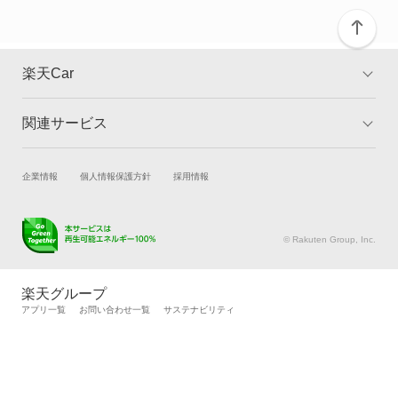
デリカ D:5
デリカ ミニ
楽天Car
デリカカーゴ
関連サービス
TOP
よくある質問
デリカスペースギア
キャンペーン一覧
試乗・商談
新車購入
企業情報
個人情報保護方針
採用情報
デリカトラック
楽天Car車買取
車検予約
デリカバン
キズ修理予約
洗車・コーティング予約
© Rakuten Group, Inc.
メンテナンス管理
タイヤ・パーツ購入
デリカワゴン
タイヤ交換サービス
楽天Car マガジン
楽天グループ
自動車カタログ
自動車保険
アプリ一覧
お問い合わせ一覧
サステナビリティ
トッポ
楽天マイカー割
トッポBJ