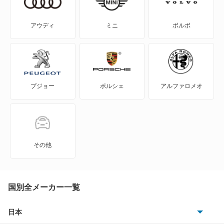
エクリプス クロス
アウディ
ミニ
ボルボ
エクリプス クロス PHEV
エクリプス スパイダー
プジョー
ポルシェ
アルファロメオ
エテルナ
エテルナサヴァ
エメロード
その他
カリスマ
キャンター
国別全メーカー一覧
キャンター ハイブリッド
日本