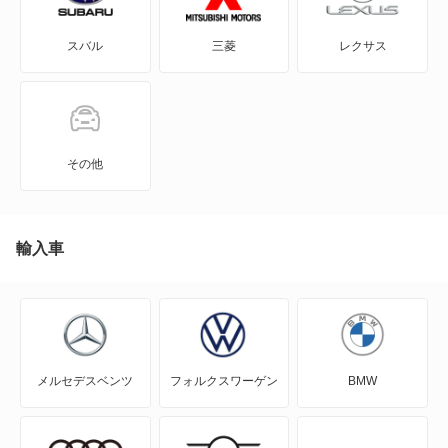
FTO
タウンボックス
スバル
三菱
レクサス
GTO
デリカ ミニ
RVR
トッポ
アイ
トッポBJ
その他
アイ ミーブ
ミニカ
アウトランダー
輸入車
ミニカトッポ
アウトランダーPHEV
もっと見る
アスパイア
メルセデスベンツ
フォルクスワーゲン
BMW
エアトレック
エクリプス