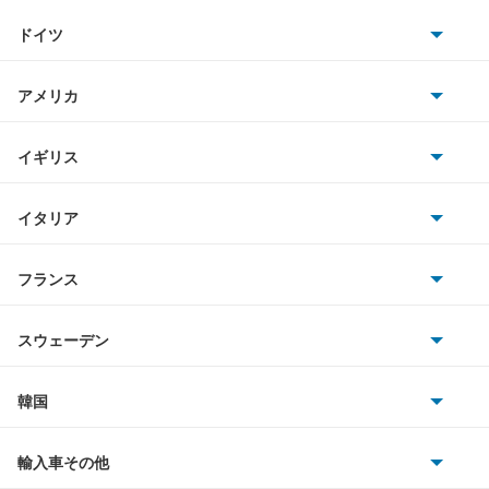
トヨタ
キャンターガッツ
ドイツ
日産
キャンターガッツダンプ
AMG
アメリカ
ホンダ
キャンターダンプ
BMW
キャデラック
イギリス
三菱
ギャラン
BMWアルピナ
クライスラー
TVR
イタリア
マツダ
ギャラン シグマ
スマート
サターン
アストンマーティン
アルファロメオ
フランス
いすゞ
ギャラン フォルティス
アウディ
シボレー
ジャガー
アウトビアンキ
シトロエン
スバル
ギャラン フォルティス スポーツバック
スウェーデン
オペル
ビュイック
ダイムラー
フィアット
プジョー
スズキ
サーブ
ギャランスポーツ
フォルクスワーゲン
韓国
フォード
ベントレー
フェラーリ
ルノー
ダイハツ
ボルボ
グランディス
ポルシェ
ヒョンデ
ポンティアック
輸入車その他
ランドローバー
マセラティ
ブガッティ