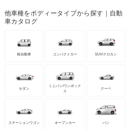
光岡自動車
コルト
メルセデス・ベンツ
デーウ
もっと見る
マーキュリー
BYD
ロータス
ランチア
他車種をボディータイプから探す｜自動
日産ディーゼル
もっと見る
コルトプラス
マイバッハ
キア
リンカーン
プロトン
車カタログ
ローバー
ランボルギーニ
日野自動車
シグマ
ブラバス
サンヨン
デロリアン
TD
ロールスロイス
デトマソ
三菱ふそう
シャリオ
ミニ
ADモータース
サリーン
ドンカーブート
ジネッタ
アバルト
軽自動車
コンパクトカー
SUV/クロカン
UDトラックス
シャリオグランディス
アルテガ
プリムス
バーキン
もっと見る
ケータハム
イノチェンティ
レクサス
ジープ
テスラ
セアト
もっと見る
カーボディーズ
もっと見る
アキュラ
スタリオン
ミニバン/ワンボック
ジープ
KTM
セダン
クーペ
モーガン
ス
ストラーダ
もっと見る
ダッジ
アルテガ
バンデンプラス
タウンボックス
GMC
マクラーレン
もっと見る
ステーションワゴン
オープンカー
バン
タウンボックスワイド