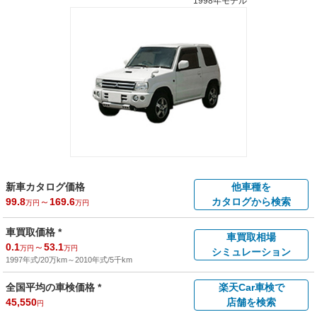
1998年モデル
新車カタログ価格
他車種を
99.8
～
169.6
カタログから検索
万円
万円
車買取価格 *
車買取相場
0.1
～
53.1
万円
万円
シミュレーション
1997年式/20万km
～
2010年式/5千km
全国平均の車検価格 *
楽天Car車検で
45,550
店舗を検索
円