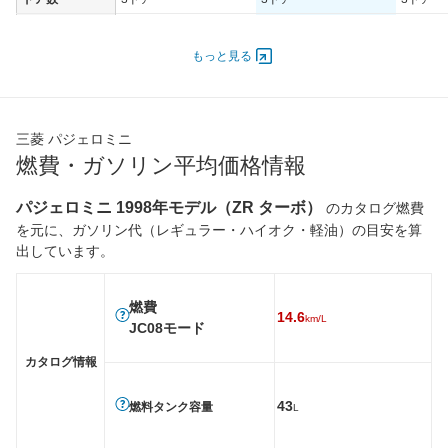
オートスライド
-
-
-
ドア
もっと見る
エンジン
最高出力
47.00 [64]/ 6,000
47.00 [64]/ 6,000
47.00 [6
最高トルク
88 [9]/ 4,000
88 [9]/ 4,000
88 [9]/ 4
三菱 パジェロミニ
過給機
TB
TB
TB
燃費・ガソリン平均価格情報
タイヤ
パジェロミニ 1998年モデル（ZR ターボ）
のカタログ燃費
前輪サイズ
175/80R15
175/80R15
175/80
を元に、ガソリン代（レギュラー・ハイオク・軽油）の目安を算
後輪サイズ
175/80R15
175/80R15
175/80
出しています。
燃費
WLTC
-
-
-
燃費
14.6
km/L
WLTC/市街地
-
-
-
JC08モード
WLTC/郊外
-
-
-
カタログ情報
WLTC/高速道路
-
-
-
43
燃料タンク容量
L
JC08
13.8km/L
-
14.6km/
1015
15km/L
15km/L
15.6km/