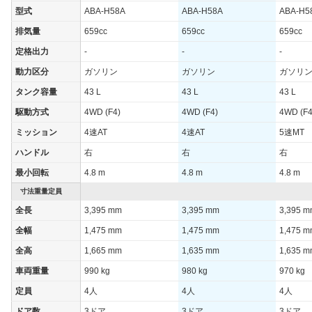
型式
ABA-H58A
ABA-H58A
ABA-H5
排気量
659cc
659cc
659cc
定格出力
-
-
-
動力区分
ガソリン
ガソリン
ガソリ
タンク容量
43 L
43 L
43 L
駆動方式
4WD (F4)
4WD (F4)
4WD (F4
ミッション
4速AT
4速AT
5速MT
ハンドル
右
右
右
最小回転
4.8 m
4.8 m
4.8 m
寸法重量定員
全長
3,395 mm
3,395 mm
3,395 
全幅
1,475 mm
1,475 mm
1,475 
全高
1,665 mm
1,635 mm
1,635 
車両重量
990 kg
980 kg
970 kg
定員
4人
4人
4人
ドア数
3ドア
3ドア
3ドア