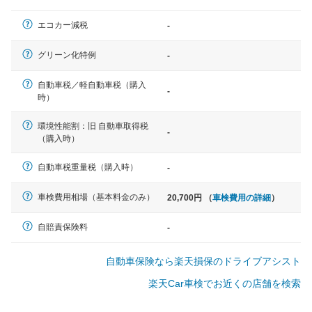
一般的な車体のサイズの目安
エコカー減税
-
軽自動車
グリーン化特例
-
N-BOX、ワゴンR、タント、アル
ト など
自動車税／軽自動車税（購入
-
時）
環境性能割：旧 自動車取得税
-
（購入時）
中型車
ノア、セレナ、プリウス、カロー
自動車税重量税（購入時）
-
ラ、ステップワゴン など
車検費用相場（基本料金のみ）
20,700円 （
車検費用の詳細
）
自賠責保険料
-
大型車
自動車保険なら楽天損保のドライブアシスト
クラウン、アルファード、フォレ
スター、ハイエースワゴン、デリ
楽天Car車検でお近くの店舗を検索
カD:5 など