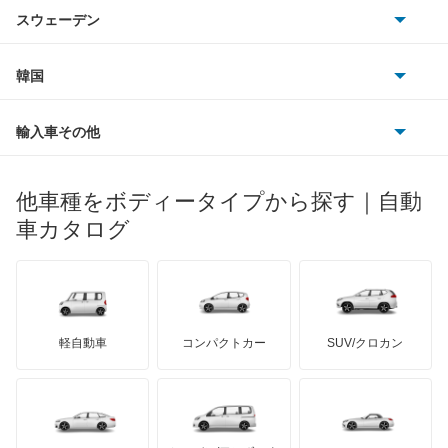
シトロエン
スバル
ギャラン フォルティス スポーツバック
スウェーデン
オペル
ビュイック
ダイムラー
フィアット
プジョー
スズキ
サーブ
ギャランスポーツ
フォルクスワーゲン
韓国
フォード
ベントレー
フェラーリ
ルノー
ダイハツ
ボルボ
グランディス
ポルシェ
ヒョンデ
ポンティアック
輸入車その他
ランドローバー
マセラティ
ブガッティ
光岡自動車
コルト
メルセデス・ベンツ
デーウ
もっと見る
マーキュリー
BYD
ロータス
ランチア
他車種をボディータイプから探す｜自動
日産ディーゼル
もっと見る
コルトプラス
マイバッハ
キア
リンカーン
プロトン
車カタログ
ローバー
ランボルギーニ
日野自動車
シグマ
ブラバス
サンヨン
デロリアン
TD
ロールスロイス
デトマソ
三菱ふそう
シャリオ
ミニ
ADモータース
サリーン
ドンカーブート
ジネッタ
アバルト
軽自動車
コンパクトカー
SUV/クロカン
UDトラックス
シャリオグランディス
アルテガ
プリムス
バーキン
もっと見る
ケータハム
イノチェンティ
レクサス
ジープ
テスラ
セアト
もっと見る
カーボディーズ
もっと見る
アキュラ
スタリオン