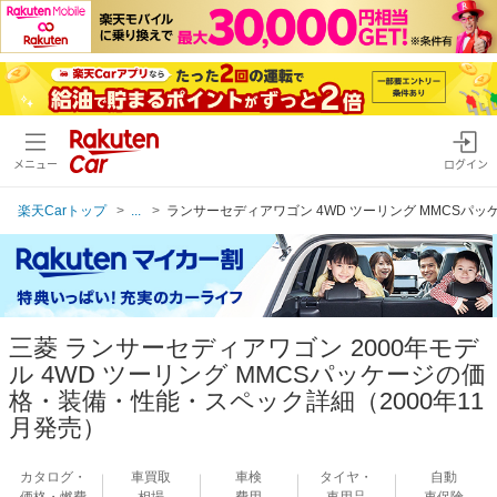
メニュー
ログイン
楽天Carトップ
...
ランサーセディアワゴン 4WD ツーリング MMCSパッケ
三菱 ランサーセディアワゴン 2000年モデ
ル 4WD ツーリング MMCSパッケージの価
格・装備・性能・スペック詳細（2000年11
月発売）
カタログ・
車買取
車検
タイヤ・
自動
価格・燃費
相場
費用
車用品
車保険