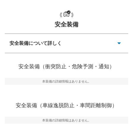
安全装備
一般的な荷物のサイズの目安
安全装備について詳しく
衝突防止
前走車や歩行者との衝突を回避するプリクラッシュブレ
安全装備（衝突防止・危険予測・通知）
ーキアシスト、ABSなどが装備されています。
危険予測・通知
本装備の詳細情報はありません。
見えにくい場所に潜む危険を予測・通知するためのシス
テムなどが装備されています。
車線逸脱防止
安全装備（車線逸脱防止・車間距離制御）
車線のはみだしやふらつきを防止するためにレーンキー
プアシストなどが装備されています
本装備の詳細情報はありません。
車間距離制御
安全な車間距離を保ちながら前車を追従するアダプティ