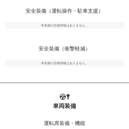
ブ・クルーズ・コントロールなどが装備されています。
安全装備（運転操作・駐車支援）
運転・駐車支援
駐車をスムーズに行うためにインテリジェンスパーキン
グ・アシストやサイドブラインドモニターなどが装備さ
本装備の詳細情報はありません。
れています。
衝撃軽減
万が一車体が衝撃を受けたときに、運転者・同乗者を守
安全装備（衝撃軽減）
るSRSエアバッグシステム、プリテンショナーシートベ
ルトなどが装備されています。
本装備の詳細情報はありません。
車両装備
運転席装備・機能