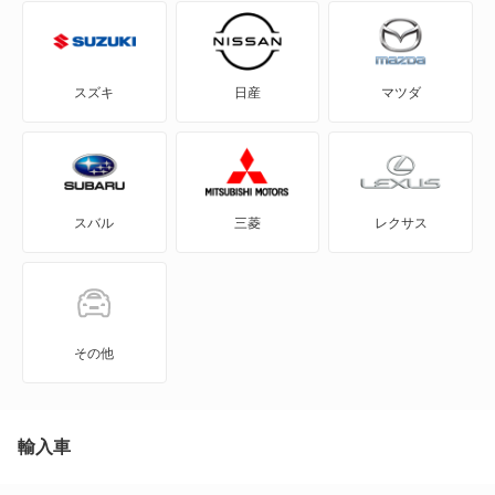
eKスペース カスタム
eKスポーツ
スズキ
日産
マツダ
eKワゴン
FTO
スバル
三菱
レクサス
GTO
RVR
アイ
その他
アイ ミーブ
アウトランダー
輸入車
アウトランダーPHEV