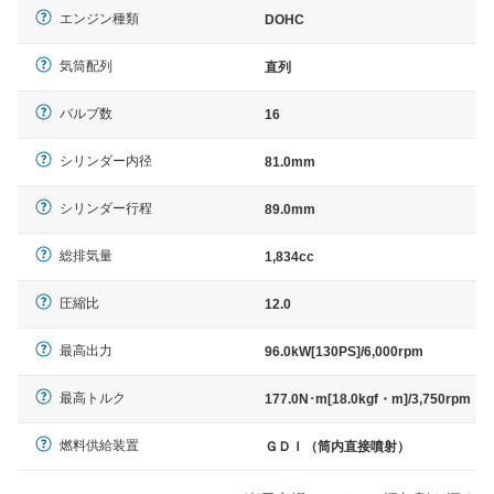
エンジン種類
DOHC
気筒配列
直列
バルブ数
16
シリンダー内径
81.0mm
シリンダー行程
89.0mm
総排気量
1,834cc
圧縮比
12.0
最高出力
96.0kW[130PS]/6,000rpm
最高トルク
177.0N･m[18.0kgf・m]/3,750rpm
燃料供給装置
ＧＤＩ（筒内直接噴射）