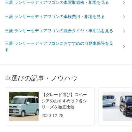
後輪サイズ
-
-
-
三菱 ランサーセディアワゴンの車買取価格・相場を見る
燃費
三菱 ランサーセディアワゴンの車検費用・相場を見る
WLTC
-
-
-
WLTC/市街地
-
-
-
三菱 ランサーセディアワゴンの適合タイヤ・車用品を見る
WLTC/郊外
-
-
-
三菱 ランサーセディアワゴンにおすすめの自動車保険を見
WLTC/高速道路
-
-
-
る
JC08
-
-
-
1015
-
-
-
60km定地
-
-
-
車選びの記事・ノウハウ
装備詳細を見る
装備詳細を見る
装備
装備オプション
【グレード選び】スペー
シアのおすすめは？各シ
リーズを徹底比較
2020-12-28