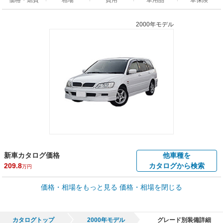
2000年モデル
新車カタログ価格
他車種を
209.8
カタログから検索
万円
車買取価格 *
価格・相場をもっと見る
価格・相場を閉じる
車買取相場
0.6
～
26.3
万円
万円
シミュレーション
2000年式/20万km
～
2001年式/5千km
カタログトップ
2000年モデル
グレード別装備詳細