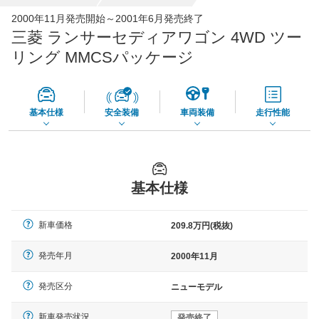
全国平均の車検価格 *
楽天Car車検で
2000年11月発売開始～2001年6月発売終了
65,050
店舗を検索
円
三菱 ランサーセディアワゴン 4WD ツー
*当該価格は車種別の価格となります。
リング MMCSパッケージ
基本仕様
安全装備
車両装備
走行性能
基本仕様
新車価格
209.8万円(税抜)
発売年月
2000年11月
発売区分
ニューモデル
新車発売状況
発売終了