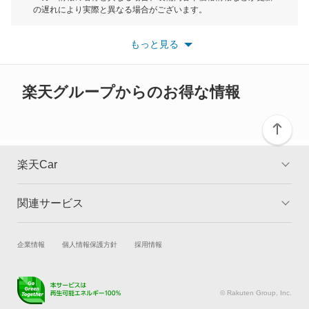
もっと見る
の遅れにより実際と異なる場合がございます。
デボネアV
※最新情報につきましては、各メーカーの情報をご確認くださ
い。
もっと見る
※また安全装備につきましては同名称の装備であっても動作範囲
デリカ D:2
や性能に違いがございますので、詳細情報は各メーカーの情報を
ご確認ください。
デリカ D:3
楽天グループからのお得な情報
デリカ D:5
デリカ ミニ
楽天Car
デリカカーゴ
関連サービス
TOP
よくある質問
デリカスペースギア
キャンペーン一覧
試乗・商談
新車購入
企業情報
個人情報保護方針
採用情報
デリカトラック
楽天Car車買取
車検予約
デリカバン
キズ修理予約
洗車・コーティング予約
© Rakuten Group, Inc.
メンテナンス管理
タイヤ・パーツ購入