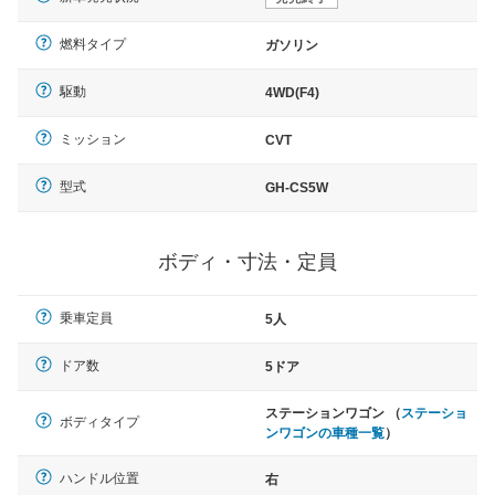
燃料タイプ
ガソリン
駆動
4WD(F4)
ミッション
CVT
型式
GH-CS5W
ボディ・寸法・定員
乗車定員
5人
ドア数
5ドア
ステーションワゴン （
ステーショ
ボディタイプ
ンワゴンの車種一覧
）
ハンドル位置
右