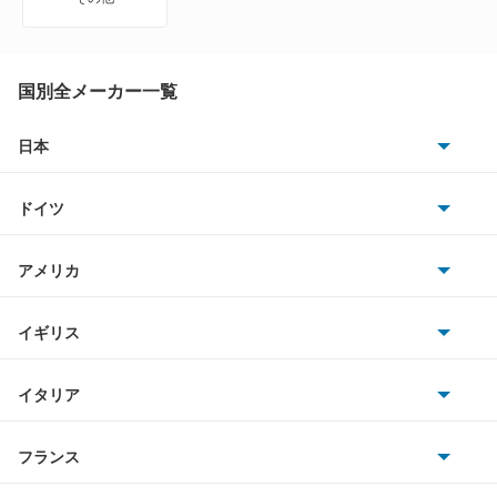
カリスマ
キャンター
国別全メーカー一覧
キャンター ハイブリッド
日本
トヨタ
キャンターガッツ
ドイツ
日産
キャンターガッツダンプ
AMG
アメリカ
ホンダ
キャンターダンプ
BMW
キャデラック
イギリス
三菱
ギャラン
BMWアルピナ
クライスラー
TVR
イタリア
マツダ
ギャラン シグマ
スマート
サターン
アストンマーティン
アルファロメオ
フランス
いすゞ
ギャラン フォルティス
アウディ
シボレー
ジャガー
アウトビアンキ