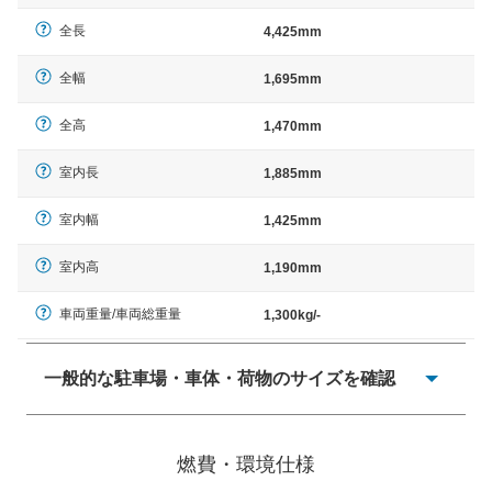
全長
4,425mm
全幅
1,695mm
全高
1,470mm
室内長
1,885mm
室内幅
1,425mm
室内高
1,190mm
車両重量/車両総重量
1,300kg/-
一般的な駐車場・車体・荷物のサイズを確認
一般的に塗料などによる駐車場ライン施工の際には、1台
当たりのスペースと駐車に必要な車路幅が、幅 2,500mm
燃費・環境仕様
× 長さ 5,000mm 車路幅 5,000mmというサイズが標準値