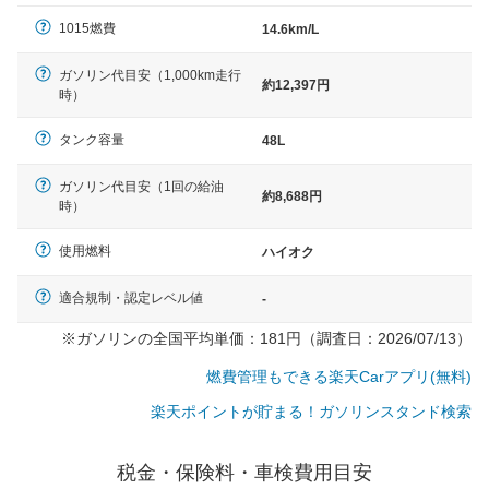
（最低値）とされる事が多いようです。
1015燃費
14.6km/L
ガソリン代目安（1,000km走行
約12,397円
時）
タンク容量
48L
ガソリン代目安（1回の給油
約8,688円
時）
使用燃料
ハイオク
適合規制・認定レベル値
-
※ガソリンの全国平均単価：181円（調査日：2026/07/13）
燃費管理もできる楽天Carアプリ(無料)
楽天ポイントが貯まる！ガソリンスタンド検索
税金・保険料・車検費用目安