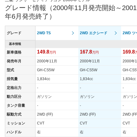
グレード情報（2000年11月発売開始～2001
年6月発売終了）
グレード
2WD TS
2WD エクシード
2WD 
基本情報
149.8
167.8
169.8
新車価格
万円
万円
発売年月
2000年11月
2000年11月
2000年
型式
GH-CS5W
GH-CS5W
GH-CS
排気量
1,834cc
1,834cc
1,834cc
定格出力
-
-
-
動力区分
ガソリン
ガソリン
ガソリ
タンク容量
-
-
-
駆動方式
2WD (FF)
2WD (FF)
2WD (FF
ミッション
CVT
CVT
CVT
ハンドル
右
右
右