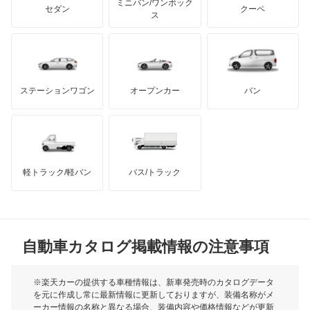
ミニバン/ワンボック
ジープ
KTM
セダン
クーペ
モーガン
ス
ストラーダ
もっと見る
ダッジ
アルテガ
バンデンプラス
タウンボックス
GMC
マクラーレン
もっと見る
ステーションワゴン
オープンカー
バン
タウンボックスワイド
ハマー
オースチン
チャレンジャー
インフィニティ
モーリス
ディアマンテ
軽トラック/軽バン
バス/トラック
トライアンフ
もっと見る
ディアマンテワゴン
MG
ディオン
自動車カタログ掲載情報の注意事項
ミニ
ディグニティ
モーク
※楽天カーの提供する車種情報は、新車発売時のカタログデータ
を元に作成し常に最新情報に更新しておりますが、装備名称がメ
デボネア
ーカー情報の名称と異なる場合、装備内容や価格情報などが更新