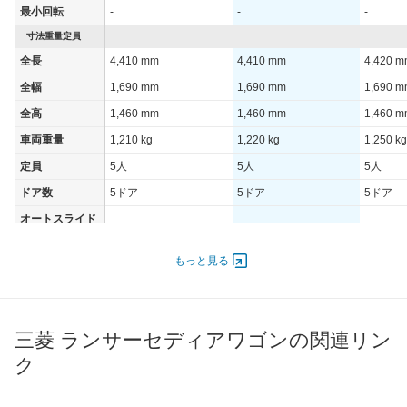
最小回転
-
-
-
寸法重量定員
全長
4,410 mm
4,410 mm
4,420 
全幅
1,690 mm
1,690 mm
1,690 
全高
1,460 mm
1,460 mm
1,460 
車両重量
1,210 kg
1,220 kg
1,250 kg
定員
5人
5人
5人
ドア数
5ドア
5ドア
5ドア
オートスライド
-
-
-
ドア
エンジン
もっと見る
最高出力
- [-]/ -
- [-]/ -
- [-]/ -
最高トルク
- [-]/ -
- [-]/ -
- [-]/ -
三菱 ランサーセディアワゴンの関連リン
過給機
-
-
-
ク
タイヤ
前輪サイズ
-
-
-