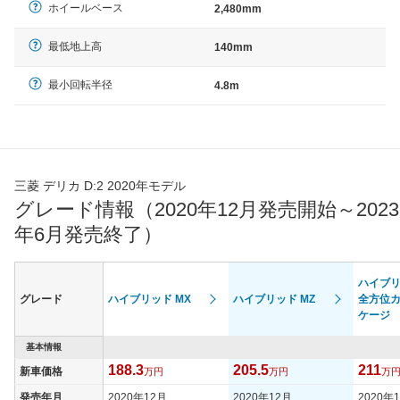
ホイールベース
2,480mm
最低地上高
140mm
最小回転半径
4.8m
三菱 デリカ D:2 2020年モデル
グレード情報（2020年12月発売開始～2023
年6月発売終了）
ハイブリ
グレード
ハイブリッド MX
ハイブリッド MZ
全方位
ケージ
基本情報
188.3
205.5
211
新車価格
万円
万円
万
発売年月
2020年12月
2020年12月
2020年