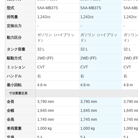
型式
5AA-MB37S
5AA-MB37S
5AA-MB
排気量
1,242cc
1,242cc
1,242cc
定格出力
-
-
-
ガソリン（ハイブリッ
ガソリン（ハイブリッ
ガソリ
動力区分
ド）
ド）
ド）
タンク容量
32 L
32 L
32 L
駆動方式
2WD (FF)
2WD (FF)
2WD (FF
ミッション
CVT
CVT
CVT
ハンドル
右
右
右
最小回転
4.8 m
4.8 m
4.8 m
寸法重量定員
全長
3,790 mm
3,790 mm
3,790 
全幅
1,645 mm
1,645 mm
1,645 
全高
1,745 mm
1,745 mm
1,745 
車両重量
1,000 kg
1,000 kg
1,000 kg
定員
5人
5人
5人