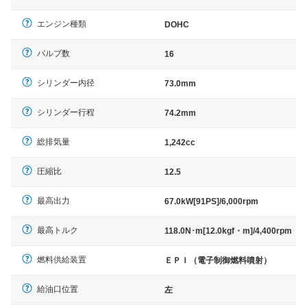
エンジン種類
DOHC
バルブ数
16
シリンダー内径
73.0mm
シリンダー行程
74.2mm
総排気量
1,242cc
圧縮比
12.5
最高出力
67.0kW[91PS]/6,000rpm
最高トルク
118.0N･m[12.0kgf・m]/4,400rpm
燃料供給装置
ＥＰＩ（電子制御燃料噴射）
給油口位置
左