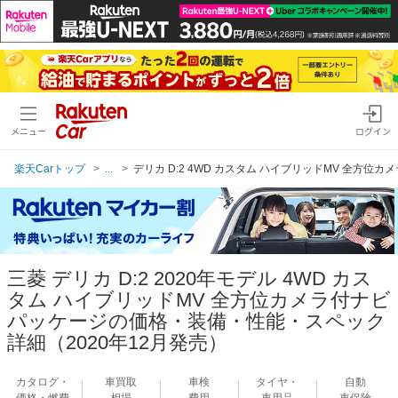
メニュー
ログイン
楽天Carトップ
...
デリカ D:2 4WD カスタム ハイブリッドMV 全方位
三菱 デリカ D:2 2020年モデル 4WD カス
タム ハイブリッドMV 全方位カメラ付ナビ
パッケージの価格・装備・性能・スペック
詳細（2020年12月発売）
カタログ・
車買取
車検
タイヤ・
自動
価格・燃費
相場
費用
車用品
車保険