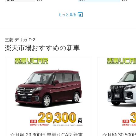
ドア数
5ドア
5ドア
5ドア
もっと見る
オートスライド
-
-
-
ドア
エンジン
最高出力
67.00 [91]/ 6,000
67.00 [91]/ 6,000
67.00 [9
三菱 デリカ D:2
楽天市場おすすめの新車
最高トルク
118 [12]/ 4,400
118 [12]/ 4,400
118 [12]
過給機
-
-
-
タイヤ
前輪サイズ
165/65R15 81S
165/65R15 81S
165/65R
後輪サイズ
165/65R15 81S
165/65R15 81S
165/65R
燃費
WLTC
19.6km/L
19.6km/L
19.6km/
WLTC/市街地
16.2km/L
16.2km/L
16.2km/
WLTC/郊外
20.2km/L
20.2km/L
20.2km/
WLTC/高速道路
21.1km/L
21.1km/L
21.1km/
JC08
22.4km/L
22.4km/L
22.4km/
☆月額 29,300円 楽乗りCAR 新車
☆月額 30,50