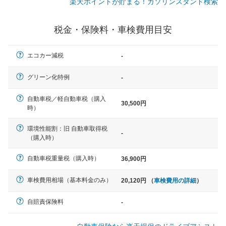
楽天ポイントが貯まる！ガソリンスタンド検索
一般的な車体のサイズの目安
税金・保険料・車検費用目安
軽自動車
エコカー減税
-
N-BOX、ワゴンR、タント、アル
ト など
グリーン化特例
-
自動車税／軽自動車税（購入
30,500円
時）
中型車
環境性能割：旧 自動車取得税
ノア、セレナ、プリウス、カロー
-
（購入時）
ラ、ステップワゴン など
自動車税重量税（購入時）
36,900円
車検費用相場（基本料金のみ）
20,120円 （
車検費用の詳細
）
大型車
クラウン、アルファード、フォレ
自賠責保険料
-
スター、ハイエースワゴン、デリ
カD:5 など