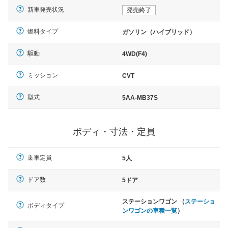
新車発売状況
発売終了
燃料タイプ
ガソリン（ハイブリッド）
駆動
4WD(F4)
ミッション
CVT
型式
5AA-MB37S
ボディ・寸法・定員
乗車定員
5人
ドア数
5ドア
ステーションワゴン （
ステーショ
ボディタイプ
ンワゴンの車種一覧
）