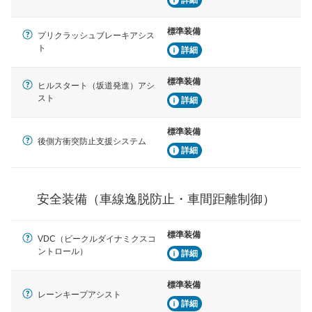
プアシストなどが装備されています
標準装備
車間距離制御
プリクラッシュブレーキアシス
安全な車間距離を保ちながら前車を追従するアダプティ
ト
詳細
ブ・クルーズ・コントロールなどが装備されています。
標準装備
ヒルスタート（坂道発進）アシ
運転・駐車支援
スト
詳細
駐車をスムーズに行うためにインテリジェンスパーキン
グ・アシストやサイドブラインドモニターなどが装備さ
れています。
標準装備
後側方衝突防止支援システム
衝撃軽減
詳細
万が一車体が衝撃を受けたときに、運転者・同乗者を守
るSRSエアバッグシステム、プリテンショナーシートベ
ルトなどが装備されています。
安全装備（車線逸脱防止・車間距離制御）
標準装備
VDC（ビークルダイナミクスコ
ントロール）
詳細
標準装備
レーンキープアシスト
詳細