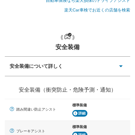
自動車保険なら楽天損保のドライブアシスト
楽天Car車検でお近くの店舗を検索
一般的な荷物のサイズの目安
安全装備
安全装備について詳しく
衝突防止
前走車や歩行者との衝突を回避するプリクラッシュブレ
安全装備（衝突防止・危険予測・通知）
ーキアシスト、ABSなどが装備されています。
危険予測・通知
標準装備
見えにくい場所に潜む危険を予測・通知するためのシス
踏み間違い防止アシスト
テムなどが装備されています。
詳細
車線逸脱防止
標準装備
ブレーキアシスト
車線のはみだしやふらつきを防止するためにレーンキー
詳細