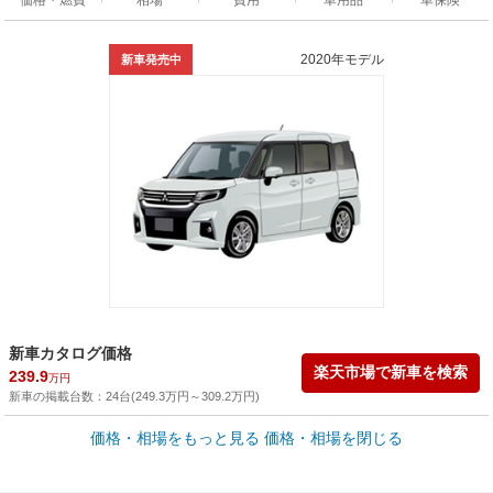
2020年モデル
新車発売中
新車カタログ価格
楽天市場で新車を検索
239.9
万円
新車の掲載台数：
24
台(
249.3
万円
～
309.2
万円
)
車買取価格 *
価格・相場をもっと見る
価格・相場を閉じる
車買取相場
1.4
～
180.5
万円
万円
シミュレーション
2012年式/20万km
～
2026年式/5千km