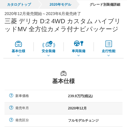
カタログトップ
2020年モデル
グレード別装備詳細
全国平均の車検価格 *
楽天Car車検で
2020年12月発売開始～2023年6月発売終了
56,270
店舗を検索
円
三菱 デリカ D:2 4WD カスタム ハイブリ
*当該価格は車種別の価格となります。
ッドMV 全方位カメラ付ナビパッケージ
基本仕様
安全装備
車両装備
走行性能
基本仕様
新車価格
239.9万円(税込)
発売年月
2020年12月
発売区分
フルモデルチェンジ