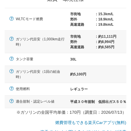
× 長さ 5,000mm 車路幅 5,000mmというサイズが標準値
（最低値）とされる事が多いようです。
市街地
:
15.3km/L
WLTCモード燃費
郊外
:
18.9km/L
高速道路
:
19.8km/L
市街地
:
約11,111円
ガソリン代目安（1,000km走行
郊外
:
約8,994円
時）
高速道路
:
約8,585円
タンク容量
30L
ガソリン代目安（1回の給油
約5,100円
時）
使用燃料
レギュラー
適合規制・認定レベル値
平成３０年規制 低排出ガス５０％
※ガソリンの全国平均単価：170円（調査日：2026/07/13）
燃費管理もできる楽天Carアプリ(無料)