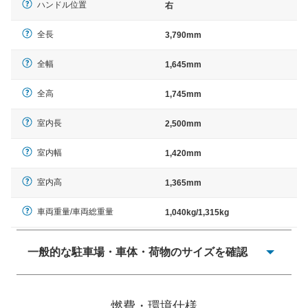
ハンドル位置
右
全長
3,790mm
全幅
1,645mm
全高
1,745mm
室内長
2,500mm
室内幅
1,420mm
室内高
1,365mm
車両重量/車両総重量
1,040kg/1,315kg
一般的な駐車場・車体・荷物のサイズを確認
一般的に塗料などによる駐車場ライン施工の際には、1台
当たりのスペースと駐車に必要な車路幅が、幅 2,500mm
燃費・環境仕様