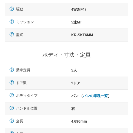
駆動
4WD(F4)
ミッション
5速MT
型式
KR-SKF6MM
ボディ・寸法・定員
乗車定員
5人
ドア数
5ドア
ボディタイプ
バン （
バンの車種一覧
）
ハンドル位置
右
全長
4,690mm