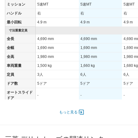
ミッション
5速MT
5速MT
5速MT
ハンドル
右
右
右
最小回転
4.9 m
4.9 m
4.9 m
寸法重量定員
全長
4,690 mm
4,690 mm
4,690 
全幅
1,690 mm
1,690 mm
1,690 
全高
1,980 mm
1,980 mm
1,980 
車両重量
1,500 kg
1,660 kg
1,680 kg
定員
3人
6人
6人
ドア数
5ドア
5ドア
5ドア
オートスライド
-
-
-
ドア
エンジン
もっと見る
最高出力
74.00 [100]/ 5,000
63.00 [86]/ 3,500
63.00 [8
最高トルク
155 [15.8]/ 2,500
178 [18.2]/ 2,000
178 [18.
過給機
-
TB
TB