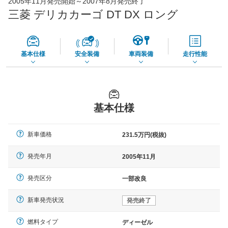
2005年11月発売開始～2007年8月発売終了
65,050
店舗を検索
円
三菱 デリカカーゴ DT DX ロング
*当該価格は車種別の価格となります。
基本仕様
安全装備
車両装備
走行性能
基本仕様
新車価格
231.5万円(税抜)
発売年月
2005年11月
発売区分
一部改良
新車発売状況
発売終了
燃料タイプ
ディーゼル