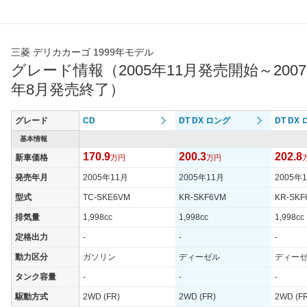
三菱 デリカカーゴ 1999年モデル
グレード情報（2005年11月発売開始～2007
年8月発売終了）
グレード
CD
DT DX ロング
DT DX
基本情報
170.9
200.3
202.8
新車価格
万円
万円
発売年月
2005年11月
2005年11月
2005年
型式
TC-SKE6VM
KR-SKF6VM
KR-SKF
排気量
1,998cc
1,998cc
1,998cc
定格出力
-
-
-
動力区分
ガソリン
ディーゼル
ディー
タンク容量
-
-
-
駆動方式
2WD (FR)
2WD (FR)
2WD (F