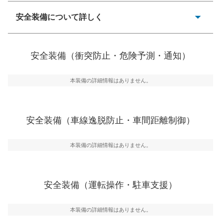
一般的な荷物のサイズの目安
安全装備について詳しく
衝突防止
前走車や歩行者との衝突を回避するプリクラッシュブレ
安全装備（衝突防止・危険予測・通知）
ーキアシスト、ABSなどが装備されています。
危険予測・通知
本装備の詳細情報はありません。
見えにくい場所に潜む危険を予測・通知するためのシス
テムなどが装備されています。
車線逸脱防止
安全装備（車線逸脱防止・車間距離制御）
車線のはみだしやふらつきを防止するためにレーンキー
プアシストなどが装備されています
本装備の詳細情報はありません。
車間距離制御
安全な車間距離を保ちながら前車を追従するアダプティ
ブ・クルーズ・コントロールなどが装備されています。
安全装備（運転操作・駐車支援）
運転・駐車支援
駐車をスムーズに行うためにインテリジェンスパーキン
グ・アシストやサイドブラインドモニターなどが装備さ
本装備の詳細情報はありません。
れています。