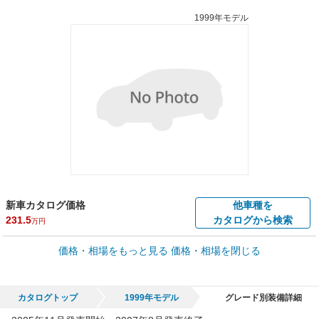
1999年モデル
新車カタログ価格
他車種を
231.5
カタログから検索
万円
車買取価格 *
価格・相場をもっと見る
価格・相場を閉じる
車買取相場
0
～
54
万円
万円
シミュレーション
1996年式/20万km
～
2002年式/5千km
カタログトップ
1999年モデル
グレード別装備詳細
全国平均の車検価格 *
楽天Car車検で