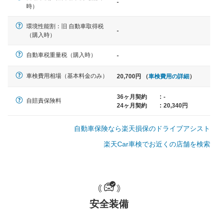
-
軽自動車
時）
N-BOX、ワゴンR、タント、アル
ト など
環境性能割：旧 自動車取得税
-
（購入時）
自動車税重量税（購入時）
-
中型車
車検費用相場（基本料金のみ）
20,700円 （
車検費用の詳細
）
ノア、セレナ、プリウス、カロー
ラ、ステップワゴン など
36ヶ月契約
:
-
自賠責保険料
24ヶ月契約
:
20,340円
自動車保険なら楽天損保のドライブアシスト
大型車
楽天Car車検でお近くの店舗を検索
クラウン、アルファード、フォレ
スター、ハイエースワゴン、デリ
カD:5 など
安全装備