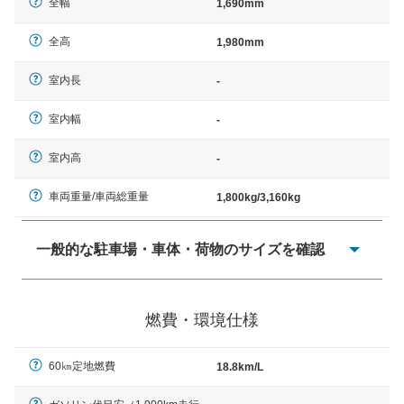
全幅
1,690mm
全高
1,980mm
室内長
-
室内幅
-
室内高
-
車両重量/車両総重量
1,800kg/3,160kg
一般的な駐車場・車体・荷物のサイズを確認
一般的に塗料などによる駐車場ライン施工の際には、1台
当たりのスペースと駐車に必要な車路幅が、幅 2,500mm
燃費・環境仕様
× 長さ 5,000mm 車路幅 5,000mmというサイズが標準値
（最低値）とされる事が多いようです。
60㎞定地燃費
18.8km/L