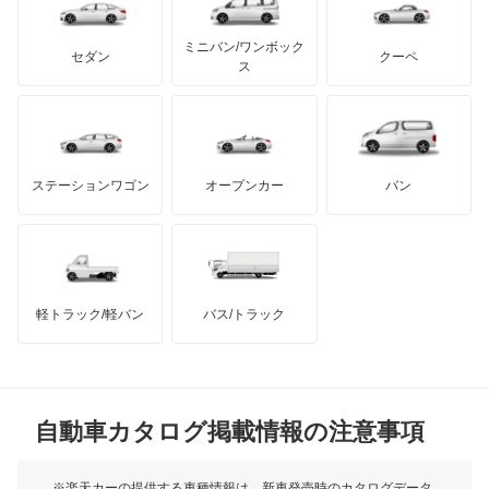
テスラ
セアト
もっと見る
カーボディーズ
もっと見る
アキュラ
スタリオン
ミニバン/ワンボック
ジープ
KTM
セダン
クーペ
モーガン
ス
ストラーダ
もっと見る
ダッジ
アルテガ
バンデンプラス
タウンボックス
GMC
マクラーレン
もっと見る
ステーションワゴン
オープンカー
バン
タウンボックスワイド
ハマー
オースチン
チャレンジャー
インフィニティ
モーリス
ディアマンテ
軽トラック/軽バン
バス/トラック
トライアンフ
もっと見る
ディアマンテワゴン
MG
ディオン
自動車カタログ掲載情報の注意事項
ミニ
ディグニティ
モーク
※楽天カーの提供する車種情報は、新車発売時のカタログデータ