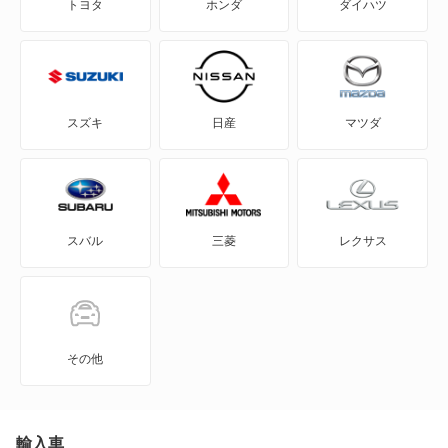
トヨタ
ホンダ
ダイハツ
eKスペース
eKスペース カスタム
eKスポーツ
スズキ
日産
マツダ
eKワゴン
FTO
スバル
三菱
レクサス
GTO
RVR
アイ
その他
アイ ミーブ
アウトランダー
輸入車