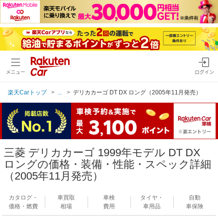
メニュー
ログイン
楽天Carトップ
...
デリカカーゴ DT DX ロング（2005年11月発売）
三菱 デリカカーゴ 1999年モデル DT DX
ロングの価格・装備・性能・スペック詳細
（2005年11月発売）
カタログ・
車買取
車検
タイヤ・
自動
価格・燃費
相場
費用
車用品
車保険