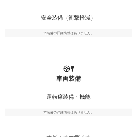
衝撃軽減
万が一車体が衝撃を受けたときに、運転者・同乗者を守
安全装備（衝撃軽減）
るSRSエアバッグシステム、プリテンショナーシートベ
ルトなどが装備されています。
本装備の詳細情報はありません。
車両装備
運転席装備・機能
本装備の詳細情報はありません。
ナビ・オーディオ