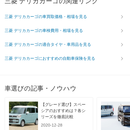
三菱 デリカカーゴの関連リンク
タイヤ
前輪サイズ
195/80R15
195/80R15
195/80
三菱 デリカカーゴの車買取価格・相場を見る
後輪サイズ
195/80R15
195/80R15
155R12
燃費
三菱 デリカカーゴの車検費用・相場を見る
WLTC
-
-
-
WLTC/市街地
-
-
-
三菱 デリカカーゴの適合タイヤ・車用品を見る
WLTC/郊外
-
-
-
三菱 デリカカーゴにおすすめの自動車保険を見る
WLTC/高速道路
-
-
-
JC08
-
-
-
1015
-
-
-
60km定地
13.6km/L
19.3km/L
17.9km/
車選びの記事・ノウハウ
装備詳細を見る
装備詳細を見る
装備
装備オプション
【グレード選び】スペー
シアのおすすめは？各シ
リーズを徹底比較
2020-12-28