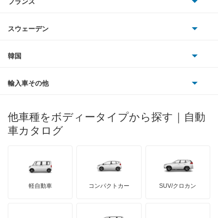
フランス
いすゞ
ギャラン フォルティス
アウディ
シボレー
ジャガー
アウトビアンキ
シトロエン
スバル
ギャラン フォルティス スポーツバック
スウェーデン
オペル
ビュイック
ダイムラー
フィアット
プジョー
スズキ
サーブ
ギャランスポーツ
フォルクスワーゲン
韓国
フォード
ベントレー
フェラーリ
ルノー
ダイハツ
ボルボ
グランディス
ポルシェ
ヒョンデ
ポンティアック
輸入車その他
ランドローバー
マセラティ
ブガッティ
光岡自動車
コルト
メルセデス・ベンツ
デーウ
もっと見る
マーキュリー
BYD
ロータス
ランチア
他車種をボディータイプから探す｜自動
日産ディーゼル
もっと見る
コルトプラス
マイバッハ
キア
リンカーン
プロトン
車カタログ
ローバー
ランボルギーニ
日野自動車
シグマ
ブラバス
サンヨン
デロリアン
TD
ロールスロイス
デトマソ
三菱ふそう
シャリオ
ミニ
ADモータース
サリーン
ドンカーブート
ジネッタ
アバルト
軽自動車
コンパクトカー
SUV/クロカン
UDトラックス
シャリオグランディス
アルテガ
プリムス
バーキン
もっと見る
ケータハム
イノチェンティ
レクサス
ジープ