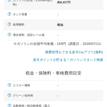
ガソリン代目安（1,000km走行
約8,457円
時）
タンク容量
-
使用燃料
軽油
適合規制・認定レベル値
-
※ガソリンの全国平均単価：159円（調査日：2026/07/13）
燃費管理もできる楽天Carアプリ(無料)
楽天ポイントが貯まる！ガソリンスタンド検索
税金・保険料・車検費用目安
エコカー減税
-
一般的な車体のサイズの目安
グリーン化特例
-
自動車税／軽自動車税（購入