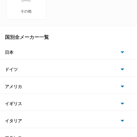
エメロード
その他
カリスマ
キャンター
国別全メーカー一覧
キャンター ハイブリッド
日本
トヨタ
キャンターガッツ
ドイツ
日産
キャンターガッツダンプ
AMG
アメリカ
ホンダ
キャンターダンプ
BMW
キャデラック
イギリス
三菱
ギャラン
BMWアルピナ
クライスラー
TVR
イタリア
マツダ
ギャラン シグマ
スマート
サターン
アストンマーティン
アルファロメオ