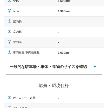
全幅
1,690mm
全高
1,980mm
室内長
-
室内幅
-
室内高
-
車両重量/車両総重量
1,630kg/-
一般的な駐車場・車体・荷物のサイズを確認
一般的に塗料などによる駐車場ライン施工の際には、1台
当たりのスペースと駐車に必要な車路幅が、幅 2,500mm
燃費・環境仕様
× 長さ 5,000mm 車路幅 5,000mmというサイズが標準値
（最低値）とされる事が多いようです。
WLTCモード燃費
-