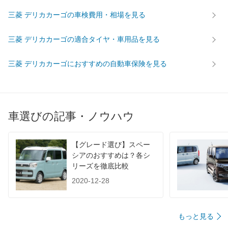
後輪サイズ
195/80R15
-
-
三菱 デリカカーゴの車検費用・相場を見る
燃費
WLTC
-
-
-
三菱 デリカカーゴの適合タイヤ・車用品を見る
WLTC/市街地
-
-
-
WLTC/郊外
-
-
-
三菱 デリカカーゴにおすすめの自動車保険を見る
WLTC/高速道路
-
-
-
JC08
-
-
-
1015
-
-
-
車選びの記事・ノウハウ
60km定地
16.7km/L
-
-
装備詳細を見る
装備詳細を見る
装備
装備オプション
【グレード選び】スペー
シアのおすすめは？各シ
リーズを徹底比較
2020-12-28
もっと見る