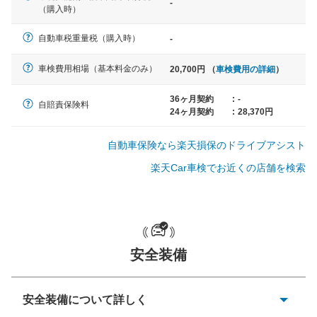
-
軽自動車
（購入時）
N-BOX、ワゴンR、タント、アル
ト など
自動車税重量税（購入時）
-
車検費用相場（基本料金のみ）
20,700円 （
車検費用の詳細
）
中型車
36ヶ月契約
:
-
自賠責保険料
24ヶ月契約
:
28,370円
ノア、セレナ、プリウス、カロー
ラ、ステップワゴン など
自動車保険なら楽天損保のドライブアシスト
楽天Car車検でお近くの店舗を検索
大型車
クラウン、アルファード、フォレ
スター、ハイエースワゴン、デリ
カD:5 など
安全装備
安全装備について詳しく