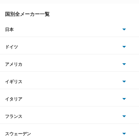
キャンター
国別全メーカー一覧
キャンター ハイブリッド
日本
トヨタ
キャンターガッツ
ドイツ
日産
キャンターガッツダンプ
AMG
アメリカ
ホンダ
キャンターダンプ
BMW
キャデラック
イギリス
三菱
ギャラン
BMWアルピナ
クライスラー
TVR
イタリア
マツダ
ギャラン シグマ
スマート
サターン
アストンマーティン
アルファロメオ
フランス
いすゞ
ギャラン フォルティス
アウディ
シボレー
ジャガー
アウトビアンキ
シトロエン
スバル
ギャラン フォルティス スポーツバック
スウェーデン
オペル
ビュイック
ダイムラー