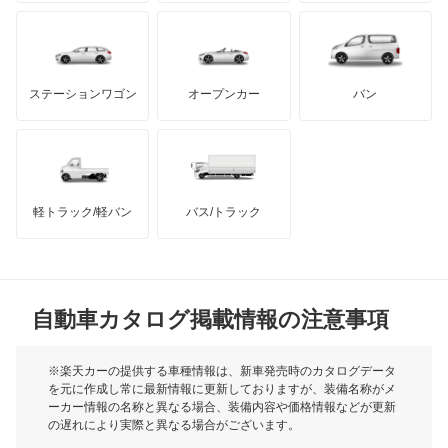
ストラーダ
もっと見る
ダッジ
アルテガ
バンデンプラス
タウンボックス
GMC
マクラーレン
もっと見る
ステーションワゴン
オープンカー
バン
タウンボックスワイド
ハマー
オースチン
チャレンジャー
インフィニティ
モーリス
ディアマンテ
軽トラック/軽バン
バス/トラック
トライアンフ
もっと見る
ディアマンテワゴン
MG
ディオン
自動車カタログ掲載情報の注意事項
ミニ
ディグニティ
モーク
※楽天カーの提供する車種情報は、新車発売時のカタログデータ
を元に作成し常に最新情報に更新しておりますが、装備名称がメ
デボネア
ーカー情報の名称と異なる場合、装備内容や価格情報などが更新
もっと見る
の遅れにより実際と異なる場合がございます。
デボネアV
※最新情報につきましては、各メーカーの情報をご確認くださ