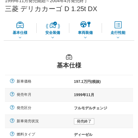
1999年11月発売開始～2004年4月発売終了
65,050
店舗を検索
円
三菱 デリカカーゴ D 1.25t DX
*当該価格は車種別の価格となります。
基本仕様
安全装備
車両装備
走行性能
基本仕様
新車価格
197.1万円(税抜)
発売年月
1999年11月
発売区分
フルモデルチェンジ
新車発売状況
発売終了
燃料タイプ
ディーゼル