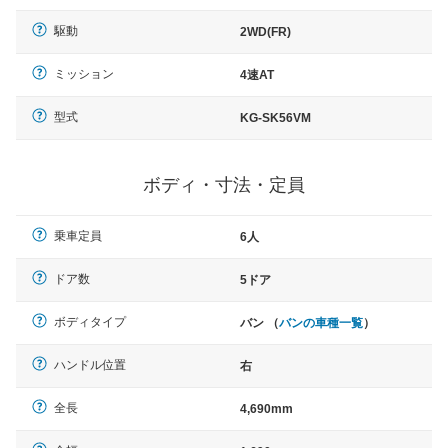
駆動
2WD(FR)
ミッション
4速AT
型式
KG-SK56VM
ボディ・寸法・定員
乗車定員
6人
ドア数
5ドア
ボディタイプ
バン （
バンの車種一覧
）
ハンドル位置
右
全長
4,690mm