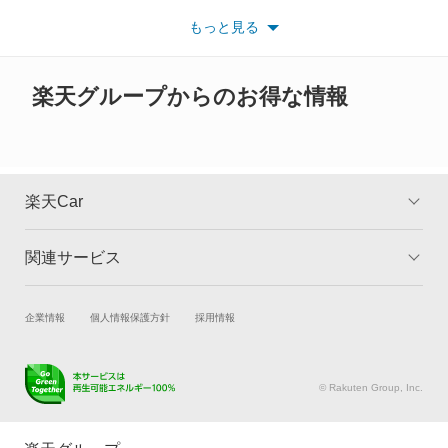
い。
もっと見る
※また安全装備につきましては同名称の装備であっても動作範囲
デリカ D:2
や性能に違いがございますので、詳細情報は各メーカーの情報を
ご確認ください。
デリカ D:3
楽天グループからのお得な情報
デリカ D:5
デリカ ミニ
楽天Car
デリカスペースギア
関連サービス
TOP
よくある質問
デリカトラック
キャンペーン一覧
試乗・商談
新車購入
企業情報
個人情報保護方針
採用情報
デリカバン
楽天Car車買取
車検予約
デリカワゴン
キズ修理予約
洗車・コーティング予約
© Rakuten Group, Inc.
メンテナンス管理
タイヤ・パーツ購入
トッポ
タイヤ交換サービス
楽天Car マガジン