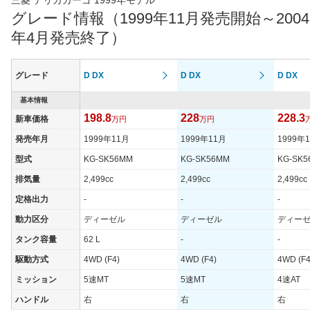
グレード情報（1999年11月発売開始～2004
年4月発売終了）
グレード
D DX
D DX
D DX
基本情報
198.8
228
228.3
新車価格
万円
万円
発売年月
1999年11月
1999年11月
1999年
型式
KG-SK56MM
KG-SK56MM
KG-SK
排気量
2,499cc
2,499cc
2,499cc
定格出力
-
-
-
動力区分
ディーゼル
ディーゼル
ディー
タンク容量
62 L
-
-
駆動方式
4WD (F4)
4WD (F4)
4WD (F4
ミッション
5速MT
5速MT
4速AT
ハンドル
右
右
右