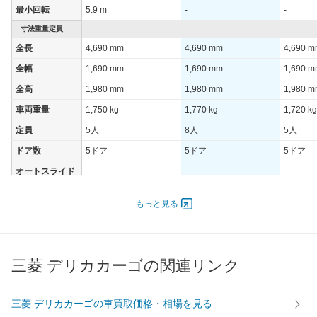
最小回転
5.9 m
-
-
寸法重量定員
全長
4,690 mm
4,690 mm
4,690 
全幅
1,690 mm
1,690 mm
1,690 
全高
1,980 mm
1,980 mm
1,980 
車両重量
1,750 kg
1,770 kg
1,720 kg
定員
5人
8人
5人
ドア数
5ドア
5ドア
5ドア
オートスライド
-
-
-
ドア
エンジン
もっと見る
最高出力
65.00 [88]/ 4,000
- [-]/ -
- [-]/ -
最高トルク
169 [17.2]/ 1,700
- [-]/ -
- [-]/ -
三菱 デリカカーゴの関連リンク
過給機
-
-
-
タイヤ
前輪サイズ
195/80R15
-
-
三菱 デリカカーゴの車買取価格・相場を見る