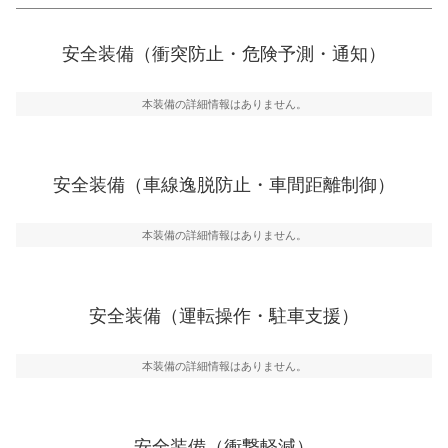
一般的な荷物のサイズの目安
衝突防止
前走車や歩行者との衝突を回避するプリクラッシュブレ
安全装備（衝突防止・危険予測・通知）
ーキアシスト、ABSなどが装備されています。
危険予測・通知
本装備の詳細情報はありません。
見えにくい場所に潜む危険を予測・通知するためのシス
テムなどが装備されています。
車線逸脱防止
安全装備（車線逸脱防止・車間距離制御）
車線のはみだしやふらつきを防止するためにレーンキー
プアシストなどが装備されています
本装備の詳細情報はありません。
車間距離制御
安全な車間距離を保ちながら前車を追従するアダプティ
ブ・クルーズ・コントロールなどが装備されています。
安全装備（運転操作・駐車支援）
運転・駐車支援
駐車をスムーズに行うためにインテリジェンスパーキン
グ・アシストやサイドブラインドモニターなどが装備さ
本装備の詳細情報はありません。
れています。
衝撃軽減
万が一車体が衝撃を受けたときに、運転者・同乗者を守
安全装備（衝撃軽減）