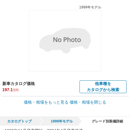
1999年モデル
新車カタログ価格
他車種を
197.1
カタログから検索
万円
車買取価格 *
価格・相場をもっと見る
価格・相場を閉じる
車買取相場
0
～
54
万円
万円
シミュレーション
1996年式/20万km
～
2002年式/5千km
カタログトップ
1999年モデル
グレード別装備詳細
全国平均の車検価格 *
楽天Car車検で