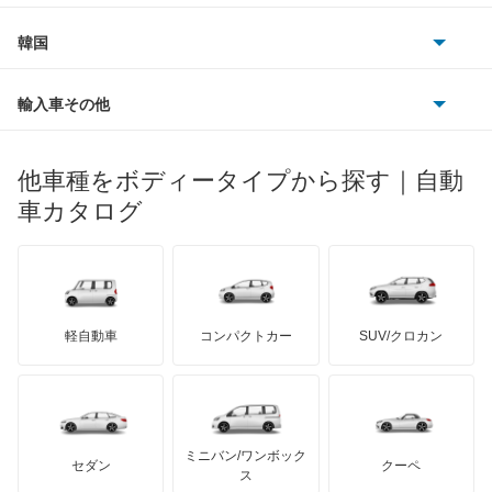
フィアット
プジョー
スズキ
サーブ
ギャランスポーツ
フォルクスワーゲン
韓国
フォード
ベントレー
フェラーリ
ルノー
ダイハツ
ボルボ
グランディス
ポルシェ
ヒョンデ
ポンティアック
輸入車その他
ランドローバー
マセラティ
ブガッティ
光岡自動車
コルト
メルセデス・ベンツ
デーウ
もっと見る
マーキュリー
BYD
ロータス
ランチア
他車種をボディータイプから探す｜自動
日産ディーゼル
もっと見る
コルトプラス
マイバッハ
キア
リンカーン
プロトン
車カタログ
ローバー
ランボルギーニ
日野自動車
シグマ
ブラバス
サンヨン
デロリアン
TD
ロールスロイス
デトマソ
三菱ふそう
シャリオ
ミニ
ADモータース
サリーン
ドンカーブート
ジネッタ
アバルト
軽自動車
コンパクトカー
SUV/クロカン
UDトラックス
シャリオグランディス
アルテガ
プリムス
バーキン
もっと見る
ケータハム
イノチェンティ
レクサス
ジープ
テスラ
セアト
もっと見る
カーボディーズ
もっと見る
アキュラ
スタリオン
ミニバン/ワンボック
ジープ
KTM
セダン
クーペ
モーガン
ス