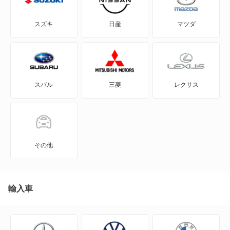
eKスポーツ
スズキ
日産
マツダ
eKワゴン
FTO
スバル
三菱
レクサス
GTO
RVR
アイ
その他
アイ ミーブ
アウトランダー
輸入車
アウトランダーPHEV