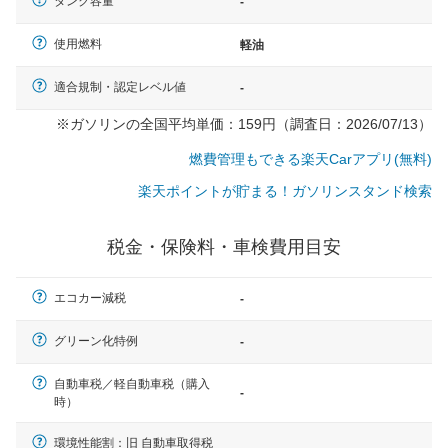
タンク容量
-
使用燃料
軽油
適合規制・認定レベル値
-
※ガソリンの全国平均単価：159円（調査日：2026/07/13）
燃費管理もできる楽天Carアプリ(無料)
楽天ポイントが貯まる！ガソリンスタンド検索
税金・保険料・車検費用目安
エコカー減税
-
グリーン化特例
-
自動車税／軽自動車税（購入
一般的な車体のサイズの目安
-
時）
環境性能割：旧 自動車取得税