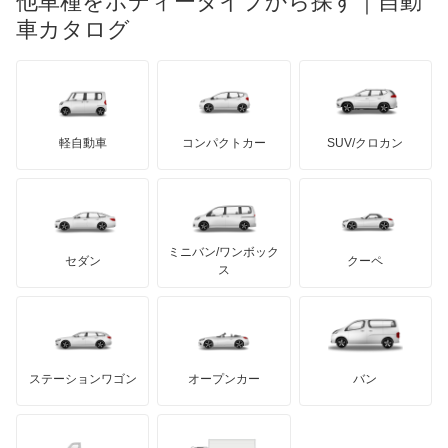
他車種をボディータイプから探す｜自動
日産ディーゼル
もっと見る
マイバッハ
キア
リンカーン
プロトン
車カタログ
ローバー
ランボルギーニ
日野自動車
ブラバス
サンヨン
デロリアン
TD
ロールスロイス
デトマソ
三菱ふそう
ミニ
ADモータース
サリーン
ドンカーブート
ジネッタ
アバルト
軽自動車
コンパクトカー
SUV/クロカン
UDトラックス
アルテガ
プリムス
バーキン
もっと見る
ケータハム
イノチェンティ
レクサス
テスラ
セアト
もっと見る
カーボディーズ
もっと見る
アキュラ
ミニバン/ワンボック
ジープ
KTM
セダン
クーペ
モーガン
ス
もっと見る
ダッジ
アルテガ
バンデンプラス
GMC
マクラーレン
もっと見る
ステーションワゴン
オープンカー
バン
ハマー
オースチン