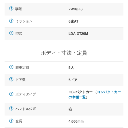
駆動
2WD(FF)
ミッション
6速AT
型式
LDA-XT20M
ボディ・寸法・定員
乗車定員
5人
ドア数
5ドア
コンパクトカー （
コンパクトカー
ボディタイプ
の車種一覧
）
ハンドル位置
右
全長
4,000mm