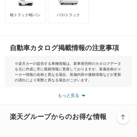
インフィニティ
モーリス
軽トラック/軽バン
バス/トラック
トライアンフ
もっと見る
MG
自動車カタログ掲載情報の注意事項
ミニ
モーク
※楽天カーの提供する車種情報は、新車発売時のカタログデータ
を元に作成し常に最新情報に更新しておりますが、装備名称がメ
ーカー情報の名称と異なる場合、装備内容や価格情報などが更新
もっと見る
の遅れにより実際と異なる場合がございます。
※最新情報につきましては、各メーカーの情報をご確認くださ
い。
もっと見る
※また安全装備につきましては同名称の装備であっても動作範囲
や性能に違いがございますので、詳細情報は各メーカーの情報を
ご確認ください。
楽天グループからのお得な情報