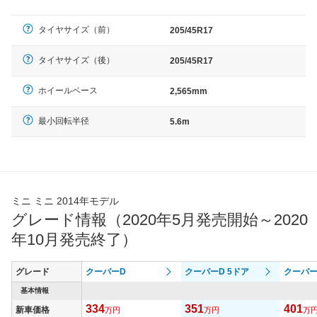
タイヤサイズ（前）
205/45R17
タイヤサイズ（後）
205/45R17
ホイールベース
2,565mm
最小回転半径
5.6m
ミニ ミニ 2014年モデル
グレード情報（2020年5月発売開始～2020
年10月発売終了）
グレード
クーパーD
クーパーD 5ドア
クーパー
基本情報
334
351
401
新車価格
万円
万円
万