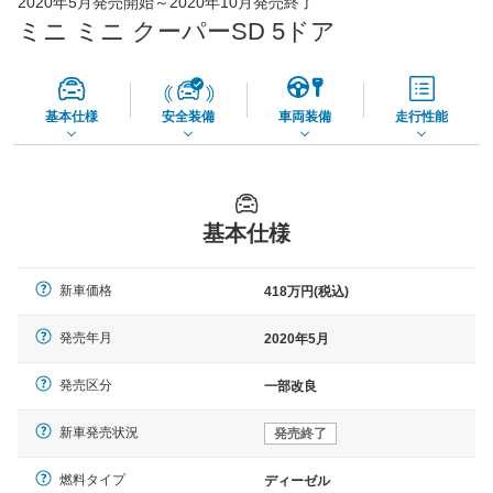
2020年5月発売開始～2020年10月発売終了
65,050
店舗を検索
円
ミニ ミニ クーパーSD 5ドア
*当該価格は車種別の価格となります。
基本仕様
安全装備
車両装備
走行性能
基本仕様
新車価格
418万円(税込)
発売年月
2020年5月
発売区分
一部改良
新車発売状況
発売終了
燃料タイプ
ディーゼル