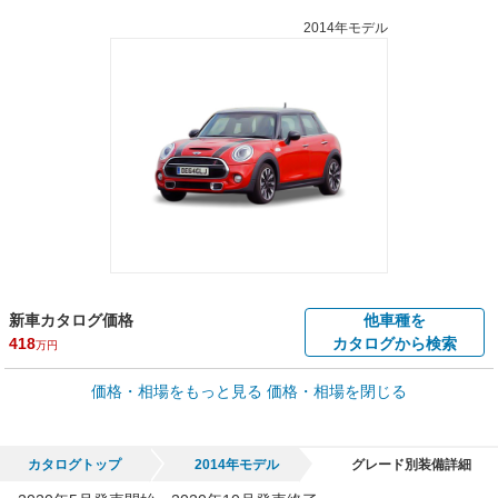
2014年モデル
新車カタログ価格
他車種を
418
カタログから検索
万円
車買取価格 *
価格・相場をもっと見る
価格・相場を閉じる
車買取相場
0.1
～
400
万円
万円
シミュレーション
2006年式/20万km
～
2024年式/5千km
カタログトップ
2014年モデル
グレード別装備詳細
全国平均の車検価格 *
楽天Car車検で