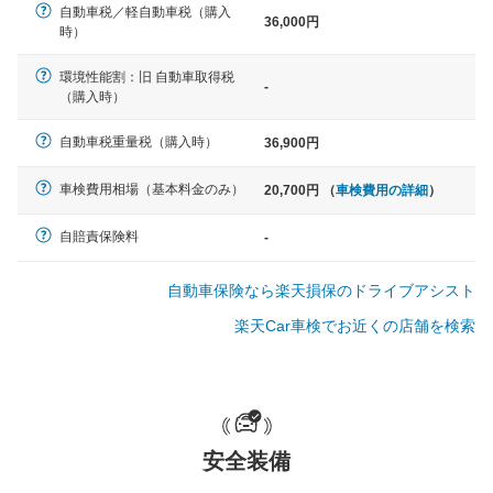
自動車税／軽自動車税（購入
36,000円
軽自動車
時）
N-BOX、ワゴンR、タント、アル
ト など
環境性能割：旧 自動車取得税
-
（購入時）
自動車税重量税（購入時）
36,900円
中型車
車検費用相場（基本料金のみ）
20,700円 （
車検費用の詳細
）
ノア、セレナ、プリウス、カロー
ラ、ステップワゴン など
自賠責保険料
-
自動車保険なら楽天損保のドライブアシスト
楽天Car車検でお近くの店舗を検索
大型車
クラウン、アルファード、フォレ
スター、ハイエースワゴン、デリ
カD:5 など
安全装備