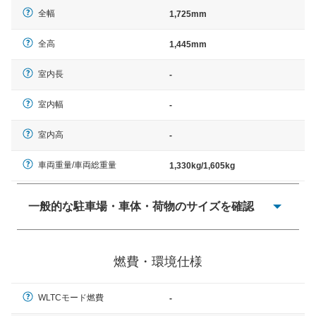
全幅
1,725mm
全高
1,445mm
室内長
-
室内幅
-
室内高
-
車両重量/車両総重量
1,330kg/1,605kg
一般的な駐車場・車体・荷物のサイズを確認
一般的に塗料などによる駐車場ライン施工の際には、1台
当たりのスペースと駐車に必要な車路幅が、幅 2,500mm
燃費・環境仕様
× 長さ 5,000mm 車路幅 5,000mmというサイズが標準値
（最低値）とされる事が多いようです。
WLTCモード燃費
-