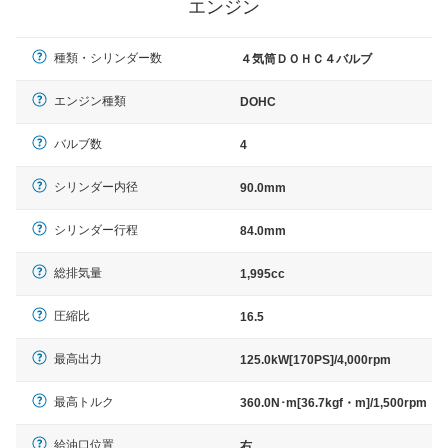
エンジン
種類・シリンダー数
４気筒ＤＯＨＣ４バルブ
エンジン種類
DOHC
バルブ数
4
シリンダー内径
90.0mm
シリンダー行程
84.0mm
総排気量
1,995cc
圧縮比
16.5
最高出力
125.0kW[170PS]/4,000rpm
最高トルク
360.0N･m[36.7kgf・m]/1,500rpm
給油口位置
右