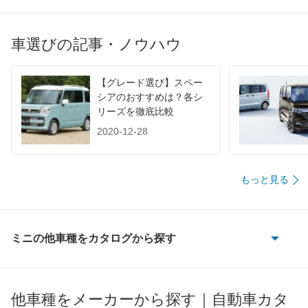
1015
-
-
-
60km定地
-
-
-
車選びの記事・ノウハウ
装備詳細を見る
装備詳細を見る
装備
装備オプション
【グレード選び】スペー
シアのおすすめは？各シ
リーズを徹底比較
2020-12-28
もっと見る
ミニの他車種をカタログから探す
ミニエースマン
ミニカントリーマン
他車種をメーカーから探す｜自動車カタ