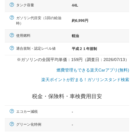
タンク容量
44L
ガソリン代目安（1回の給油
約6,996円
時）
使用燃料
軽油
適合規制・認定レベル値
平成２１年規制
※ガソリンの全国平均単価：159円（調査日：2026/07/13）
燃費管理もできる楽天Carアプリ(無料)
楽天ポイントが貯まる！ガソリンスタンド検索
税金・保険料・車検費用目安
エコカー減税
-
一般的な車体のサイズの目安
グリーン化特例
-