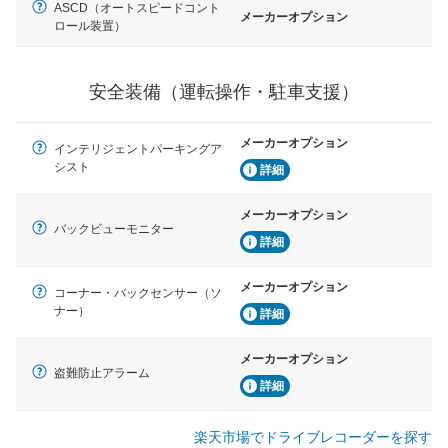
ASCD（オートスピードコント
メーカーオプション
ロール装置）
衝撃軽減
万が一車体が衝撃を受けたときに、運転者・同乗者を守
るSRSエアバッグシステム、プリテンショナーシートベ
ルトなどが装備されています。
安全装備（運転操作・駐車支援）
メーカーオプション
インテリジェントパーキングア
シスト
詳細
メーカーオプション
バックビューモニター
詳細
メーカーオプション
コーナー・バックセンサー（ソ
ナー）
詳細
メーカーオプション
盗難防止アラーム
詳細
楽天市場でドライブレコーダーを探す