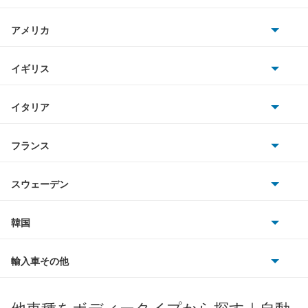
日産
AMG
アメリカ
ホンダ
BMW
キャデラック
イギリス
三菱
BMWアルピナ
クライスラー
TVR
イタリア
マツダ
スマート
サターン
アストンマーティン
アルファロメオ
フランス
いすゞ
アウディ
シボレー
ジャガー
アウトビアンキ
シトロエン
スバル
スウェーデン
オペル
ビュイック
ダイムラー
フィアット
プジョー
スズキ
サーブ
フォルクスワーゲン
韓国
フォード
ベントレー
フェラーリ
ルノー
ダイハツ
ボルボ
ポルシェ
ヒョンデ
ポンティアック
輸入車その他
ランドローバー
マセラティ
ブガッティ
光岡自動車
メルセデス・ベンツ
デーウ
もっと見る
マーキュリー
BYD
ロータス
ランチア