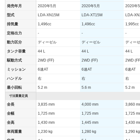
発売年月
2020年5月
2020年5月
2020年
型式
LDA-XN15M
LDA-XT15M
LDA-XN
排気量
1,496cc
1,496cc
1,995cc
定格出力
-
-
-
動力区分
ディーゼル
ディーゼル
ディー
タンク容量
44 L
44 L
44 L
駆動方式
2WD (FF)
2WD (FF)
2WD (FF
ミッション
6速AT
6速AT
6速AT
ハンドル
右
右
右
最小回転
5.2 m
5.6 m
5.2 m
寸法重量定員
全長
3,835 mm
4,000 mm
3,860 
全幅
1,725 mm
1,725 mm
1,725 
全高
1,430 mm
1,445 mm
1,430 
車両重量
1,230 kg
1,280 kg
1,290 kg