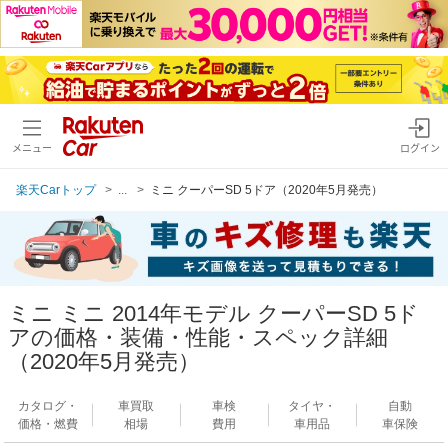
メニュー
ログイン
楽天Carトップ
...
ミニ クーパーSD 5ドア（2020年5月発売）
ミニ ミニ 2014年モデル クーパーSD 5ド
アの価格・装備・性能・スペック詳細
（2020年5月発売）
カタログ・
車買取
車検
タイヤ・
自動
価格・燃費
相場
費用
車用品
車保険