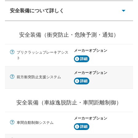
安全装備について詳しく
一般的な荷物のサイズの目安
衝突防止
前走車や歩行者との衝突を回避するプリクラッシュブレ
安全装備（衝突防止・危険予測・通知）
ーキアシスト、ABSなどが装備されています。
危険予測・通知
メーカーオプション
プリクラッシュブレーキアシス
見えにくい場所に潜む危険を予測・通知するためのシス
ト
テムなどが装備されています。
詳細
車線逸脱防止
メーカーオプション
前方衝突防止支援システム
車線のはみだしやふらつきを防止するためにレーンキー
詳細
プアシストなどが装備されています
車間距離制御
安全装備（車線逸脱防止・車間距離制御）
安全な車間距離を保ちながら前車を追従するアダプティ
ブ・クルーズ・コントロールなどが装備されています。
メーカーオプション
運転・駐車支援
車間自動制御システム
駐車をスムーズに行うためにインテリジェンスパーキン
詳細
グ・アシストやサイドブラインドモニターなどが装備さ
れています。