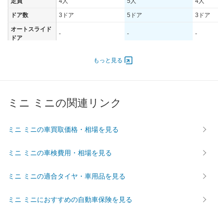
定員
4人
5人
4人
ドア数
3ドア
5ドア
3ドア
オートスライド
-
-
-
ドア
エンジン
もっと見る
最高出力
85.00 [116]/ 4,000
85.00 [116]/ 4,000
125.00 [
最高トルク
270 [27.5]/ 1,750
270 [27.5]/ 1,750
360 [36.
過給機
TB
TB
TB
ミニ ミニの関連リンク
タイヤ
前輪サイズ
175/65R15
175/65R15
205/45
ミニ ミニの車買取価格・相場を見る
後輪サイズ
175/65R15
175/65R15
205/45
燃費
ミニ ミニの車検費用・相場を見る
WLTC
-
-
-
WLTC/市街地
-
-
-
ミニ ミニの適合タイヤ・車用品を見る
WLTC/郊外
-
-
-
ミニ ミニにおすすめの自動車保険を見る
WLTC/高速道路
-
-
-
JC08
23.9km/L
23.9km/L
23.8km/