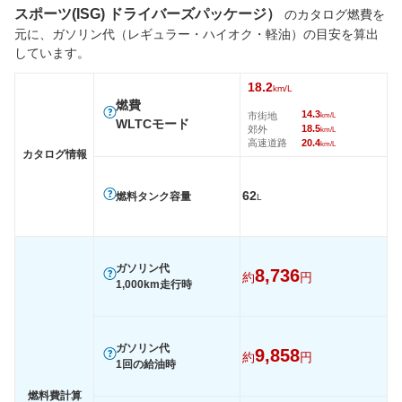
スポーツ(ISG) ドライバーズパッケージ）
のカタログ燃費を
タイヤ
元に、ガソリン代（レギュラー・ハイオク・軽油）の目安を算出
前輪サイズ
255/45R20
255/45R20
235/60
しています。
後輪サイズ
285/40R20
285/40R20
235/60
18.2
km/L
燃費
燃費
14.3
市街地
km/L
WLTC
12km/L
12km/L
18.1km/
WLTCモード
18.5
郊外
km/L
高速道路
20.4
WLTC/市街地
9.3km/L
9.2km/L
14.3km/
km/L
カタログ情報
WLTC/郊外
12.4km/L
12.4km/L
18.5km/
62
燃料タンク容量
WLTC/高速道路
13.5km/L
13.4km/L
20.1km/
L
JC08
-
-
19.1km/
1015
-
-
-
ガソリン代
8,736
60km定地
-
-
-
約
円
1,000km走行時
装備詳細を見る
装備詳細を見る
装備
装備オプション
ガソリン代
9,858
約
円
1回の給油時
燃料費計算