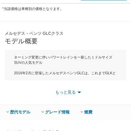
*当該価格は車種別の価格となります。
メルセデス・ベンツ GLCクラス
モデル概要
ネーミング変更に伴いパワートレインを一新したミドルサイズ
SUVの人気モデル
2016年2月に登場したメルセデスベンツGLCは、これまでGLKと
いうネーミングで販売されていたミドルサイズSUVの後継車だ。
車名の意味はメルセデス・ベンツのSUBモデルを表すGLと車格
を表すCを組み合わせていて、CにはベストセラーモデルであるC
もっと見る
クラスと同等の安全/快適装備を備えるという意味も込められてい
る。GLCのボディサイズは全長4660mm、全幅1890mm、全高
1645mmでCクラスセダンと同じDセグメントに属している。室
内空間が広くなり、快適性が向上したボディはCd値0.31という優
歴代モデル
グレード情報
燃費
れた空力特性を実現し、燃費効率を高めている。搭載されている
エンジンは最高出力155kW（211ps）、最大トルク350Nmを発生
する2L直列4気筒ターボを搭載し、メルセデス・ベンツ最新の9速