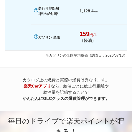
走行可能距離
1,128.4
km
1回の給油時
159
円/L
ガソリン 単価
（軽油）
※ガソリンの全国平均単価（調査日：2026/07/13）
カタログ上の燃費と実際の燃費は異なります。
楽天Carアプリ
なら、給油ごとに総走行距離や
給油量を記録することで
かんたんにGLCクラスの燃費管理ができます。
毎日のドライブで楽天ポイントが貯
まる！