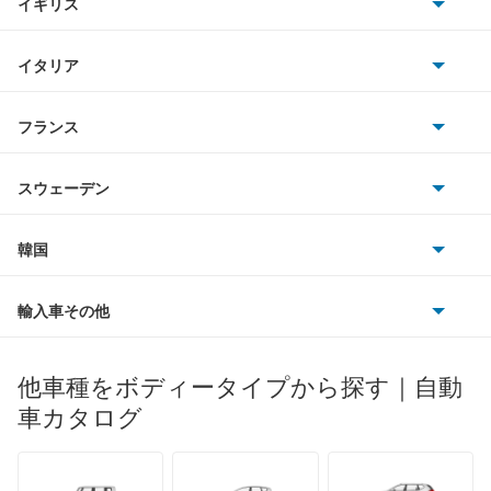
イギリス
三菱
Rクラス
BMWアルピナ
クライスラー
TVR
イタリア
マツダ
SLCクラス
スマート
サターン
アストンマーティン
アルファロメオ
フランス
いすゞ
SLKクラス
アウディ
シボレー
ジャガー
アウトビアンキ
シトロエン
スバル
SLR マクラーレン
スウェーデン
オペル
ビュイック
ダイムラー
フィアット
プジョー
スズキ
サーブ
SLクラス
フォルクスワーゲン
韓国
フォード
ベントレー
フェラーリ
ルノー
ダイハツ
ボルボ
Sクラス
ポルシェ
ヒョンデ
ポンティアック
輸入車その他
ランドローバー
マセラティ
ブガッティ
光岡自動車
Vクラス
メルセデス・ベンツ
デーウ
もっと見る
マーキュリー
BYD
ロータス
ランチア
他車種をボディータイプから探す｜自動
日産ディーゼル
もっと見る
Xクラス
マイバッハ
キア
リンカーン
プロトン
車カタログ
ローバー
ランボルギーニ
日野自動車
ゲレンデヴァーゲン
ブラバス
サンヨン
デロリアン
TD
ロールスロイス
デトマソ