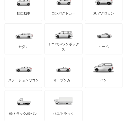
三菱ふそう
スプリンター
ミニ
ADモータース
サリーン
ドンカーブート
ジネッタ
アバルト
軽自動車
コンパクトカー
SUV/クロカン
UDトラックス
トランスポーター
アルテガ
プリムス
バーキン
もっと見る
ケータハム
イノチェンティ
レクサス
バネオ
テスラ
セアト
もっと見る
カーボディーズ
もっと見る
アキュラ
ビアノ
ミニバン/ワンボック
ジープ
KTM
セダン
クーペ
モーガン
ス
ベンツ ウニモグ
もっと見る
ダッジ
アルテガ
バンデンプラス
ミディアムクラス
GMC
マクラーレン
もっと見る
ステーションワゴン
オープンカー
バン
ミディアムクラスワゴン
ハマー
オースチン
メルセデス マイバッハ EQS SUV
インフィニティ
モーリス
メルセデス マイバッハ GLSクラス
軽トラック/軽バン
バス/トラック
トライアンフ
もっと見る
メルセデス マイバッハ SLクラス