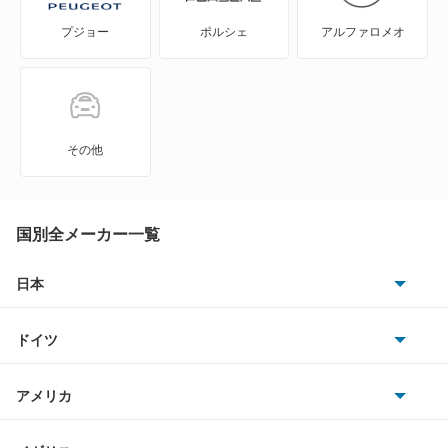
プジョー
ポルシェ
アルファロメオ
Eクラスワゴン
GLAクラス
GLBクラス
その他
GLEクラス
GLKクラス
国別全メーカー一覧
GLSクラス
日本
トヨタ
GLクラス
ドイツ
日産
Gクラス
AMG
アメリカ
ホンダ
Mクラス
BMW
キャデラック