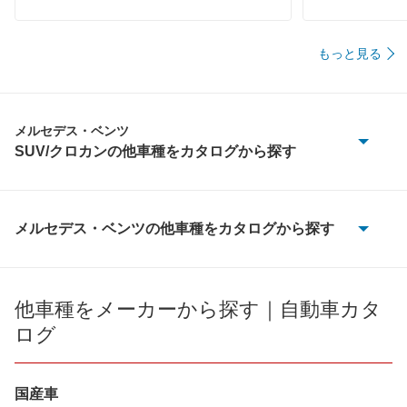
もっと見る
メルセデス・ベンツ
SUV/クロカンの他車種をカタログから探す
Cクラスオールテレイン
EQA
メルセデス・ベンツの他車種をカタログから探す
100D
EQB
190クラス
他車種をメーカーから探す｜自動車カタ
EQC
ログ
Aクラス
EQE SUV
Bクラス
国産車
EQS SUV