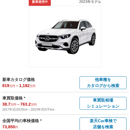
2023年モデル
新車発売中
新車カタログ価格
他車種を
819
～
1,182
カタログから検索
万円
万円
車買取価格 *
車買取相場
38.7
～
763.2
万円
万円
シミュレーション
2017年式/20万km
～
2023年式/5千km
全国平均の車検価格 *
楽天Car車検で
73,850
店舗を検索
円