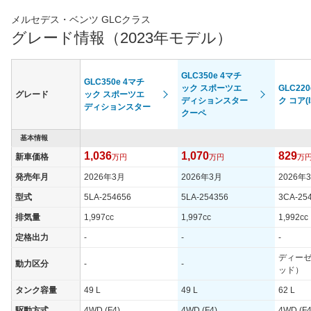
メルセデス・ベンツ GLCクラス
グレード情報（2023年モデル）
GLC350e 4マチ
GLC350e 4マチ
ック スポーツエ
GLC22
グレード
ック スポーツエ
ディションスター
ク コア(I
ディションスター
クーペ
基本情報
1,036
1,070
829
新車価格
万円
万円
万
発売年月
2026年3月
2026年3月
2026年
型式
5LA-254656
5LA-254356
3CA-25
排気量
1,997cc
1,997cc
1,992cc
定格出力
-
-
-
ディー
動力区分
-
-
ッド）
タンク容量
49 L
49 L
62 L
駆動方式
4WD (F4)
4WD (F4)
4WD (F4