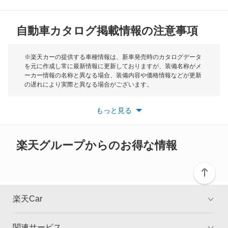
MG
メルセデス マイバッハ Sクラス
自動車カタログ掲載情報の注意事項
ミニ
レインボースター
モーク
※楽天カーの提供する車種情報は、新車発売時のカタログデータ
を元に作成し常に最新情報に更新しておりますが、装備名称がメ
もっと見る
ーカー情報の名称と異なる場合、装備内容や価格情報などが更新
もっと見る
の遅れにより実際と異なる場合がございます。
※最新情報につきましては、各メーカーの情報をご確認くださ
い。
もっと見る
※また安全装備につきましては同名称の装備であっても動作範囲
や性能に違いがございますので、詳細情報は各メーカーの情報を
ご確認ください。
楽天グループからのお得な情報
楽天Car
関連サービス