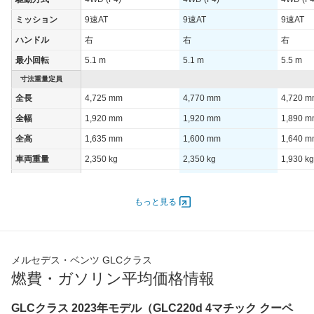
ミッション
9速AT
9速AT
9速AT
ハンドル
右
右
右
最小回転
5.1 m
5.1 m
5.5 m
寸法重量定員
全長
4,725 mm
4,770 mm
4,720 
全幅
1,920 mm
1,920 mm
1,890 
全高
1,635 mm
1,600 mm
1,640 
車両重量
2,350 kg
2,350 kg
1,930 kg
定員
5人
5人
5人
ドア数
5ドア
5ドア
5ドア
もっと見る
オートスライド
-
-
-
ドア
エンジン
メルセデス・ベンツ GLCクラス
最高出力
150.00 [204]/ 6,750
150.00 [204]/ 6,750
145.00 [
燃費・ガソリン平均価格情報
最高トルク
320 [32.6]/ 2,000
320 [32.6]/ 2,000
440 [44.
GLCクラス 2023年モデル（GLC220d 4マチック クーペ
過給機
-
-
-