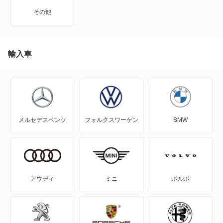
Cクラスワゴン
メルセデス マイバッハ EQS SUV
その他
EQA
メルセデス マイバッハ GLSクラス
EQB
輸入車
もっと見る
EQC
EQE
メルセデスベンツ
フォルクスワーゲン
BMW
EQE SUV
EQS
EQS SUV
アウディ
ミニ
ボルボ
Eクラス
Eクラスオールテレイン