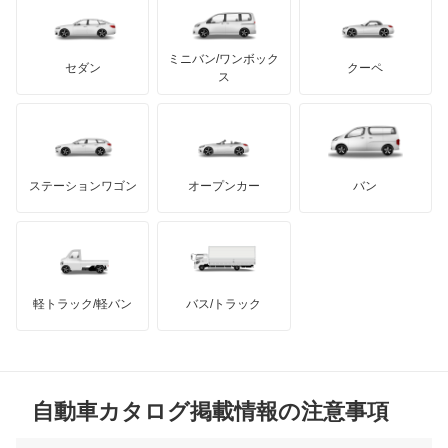
レクサス
バネオ
テスラ
セアト
もっと見る
カーボディーズ
もっと見る
アキュラ
ビアノ
ミニバン/ワンボック
ジープ
KTM
セダン
クーペ
モーガン
ス
ベンツ ウニモグ
もっと見る
ダッジ
アルテガ
バンデンプラス
ミディアムクラス
GMC
マクラーレン
もっと見る
ステーションワゴン
オープンカー
バン
ミディアムクラスワゴン
ハマー
オースチン
メルセデス マイバッハ EQS SUV
インフィニティ
モーリス
メルセデス マイバッハ GLSクラス
軽トラック/軽バン
バス/トラック
トライアンフ
もっと見る
メルセデス マイバッハ SLクラス
MG
メルセデス マイバッハ Sクラス
自動車カタログ掲載情報の注意事項
ミニ
レインボースター