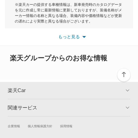
モーク
※楽天カーの提供する車種情報は、新車発売時のカタログデータ
を元に作成し常に最新情報に更新しておりますが、装備名称がメ
もっと見る
ーカー情報の名称と異なる場合、装備内容や価格情報などが更新
もっと見る
の遅れにより実際と異なる場合がございます。
※最新情報につきましては、各メーカーの情報をご確認くださ
い。
もっと見る
※また安全装備につきましては同名称の装備であっても動作範囲
や性能に違いがございますので、詳細情報は各メーカーの情報を
ご確認ください。
楽天グループからのお得な情報
楽天Car
関連サービス
TOP
よくある質問
キャンペーン一覧
試乗・商談
新車購入
企業情報
個人情報保護方針
採用情報
楽天Car車買取
車検予約