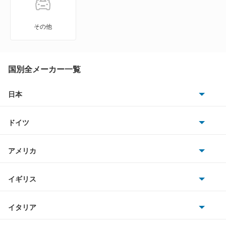
GLBクラス
その他
GLCクラス
GLEクラス
国別全メーカー一覧
GLKクラス
日本
トヨタ
GLSクラス
ドイツ
日産
GLクラス
AMG
アメリカ
ホンダ
Gクラス
BMW
キャデラック
イギリス
三菱
Mクラス
BMWアルピナ
クライスラー
TVR
イタリア
マツダ
Rクラス
スマート
サターン
アストンマーティン