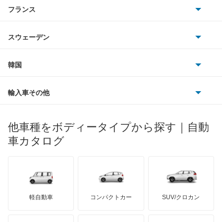
アルファロメオ
フランス
いすゞ
SLCクラス
アウディ
シボレー
ジャガー
アウトビアンキ
シトロエン
スバル
SLKクラス
スウェーデン
オペル
ビュイック
ダイムラー
フィアット
プジョー
スズキ
サーブ
SLR マクラーレン
フォルクスワーゲン
韓国
フォード
ベントレー
フェラーリ
ルノー
ダイハツ
ボルボ
SLクラス
ポルシェ
ヒョンデ
ポンティアック
輸入車その他
ランドローバー
マセラティ
ブガッティ
光岡自動車
Sクラス
メルセデス・ベンツ
デーウ
もっと見る
マーキュリー
BYD
ロータス
ランチア
他車種をボディータイプから探す｜自動
日産ディーゼル
もっと見る
Vクラス
マイバッハ
キア
リンカーン
プロトン
車カタログ
ローバー
ランボルギーニ
日野自動車
Xクラス
ブラバス
サンヨン
デロリアン
TD
ロールスロイス
デトマソ
三菱ふそう
スプリンター
ミニ
ADモータース
サリーン
ドンカーブート
ジネッタ
アバルト
軽自動車
コンパクトカー
SUV/クロカン
UDトラックス
トランスポーター
アルテガ
プリムス
バーキン
もっと見る
ケータハム
イノチェンティ