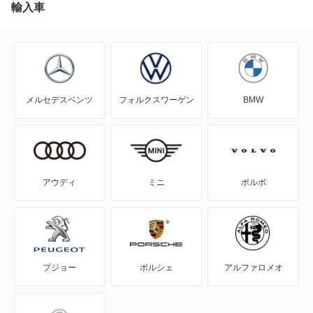
EQB
輸入車
EQC
EQE
メルセデスベンツ
フォルクスワーゲン
BMW
EQE SUV
EQS
EQS SUV
アウディ
ミニ
ボルボ
Eクラス
Eクラスオールテレイン
プジョー
ポルシェ
アルファロメオ
Eクラスワゴン
GLAクラス