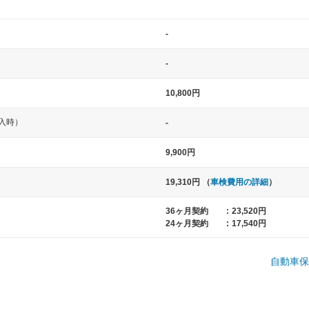
-
-
10,800円
入時）
-
中型車
大型車
9,900円
ト など
ノア、セレナ、プリウス、カローラ、ステ
クラウン、
19,310円 （
車検費用の詳細
）
ップワゴン など
ハイエースワ
36ヶ月契約
:
23,520円
24ヶ月契約
:
17,540円
一般的な荷物のサイズの目安
自動車保