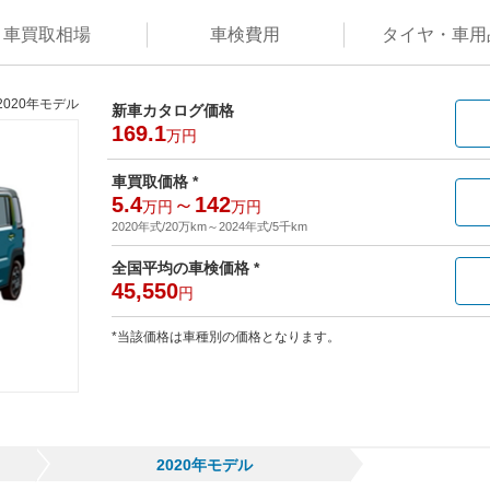
車買取
相場
車検
費用
タイヤ・
車用
2020年モデル
新車カタログ価格
169.1
万円
車買取価格 *
5.4
～
142
万円
万円
2020年式/20万km
～
2024年式/5千km
全国平均の車検価格 *
45,550
円
*当該価格は車種別の価格となります。
2020年モデル