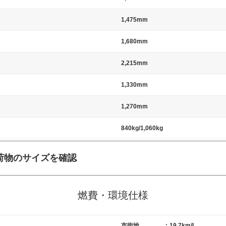
1,475mm
1,680mm
2,215mm
1,330mm
1,270mm
840kg/1,060kg
荷物のサイズを確認
施工の際には、1台当たりのスペースと駐車に必要な車路幅が、幅 2,500m
標準値（最低値）とされる事が多いようです。
燃費・環境仕様
市街地
:
19.7km/L