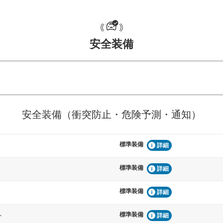
安全装備
危険予測・通知
衝突を回避するプリクラッシュブレ
見えにくい場所に潜む
安全装備（衝突防止・危険予測・通知）
などが装備されています。
テムなどが装備されて
標準装備
車間距離制御
詳細
らつきを防止するためにレーンキー
安全な車間距離を保ち
備されています
ブ・クルーズ・コント
標準装備
詳細
標準装備
衝撃軽減
詳細
うためにインテリジェンスパーキン
万が一車体が衝撃を受
ドブラインドモニターなどが装備さ
るSRSエアバッグシス
標準装備
ト
詳細
ルトなどが装備されて