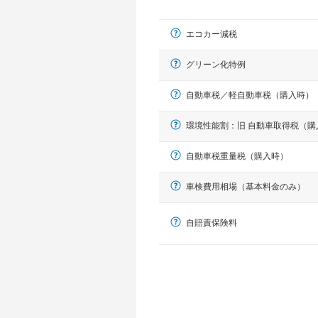
エコカー減税
グリーン化特例
自動車税／軽自動車税（購入時）
環境性能割：旧 自動車取得税（購
軽自動車
自動車税重量税（購入時）
N-BOX、ワゴンR、タント、アル
車検費用相場（基本料金のみ）
自賠責保険料