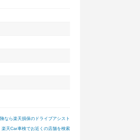
アルファード、フォレスター、
ゴン、デリカD:5 など
険なら楽天損保のドライブアシスト
楽天Car車検でお近くの店舗を検索