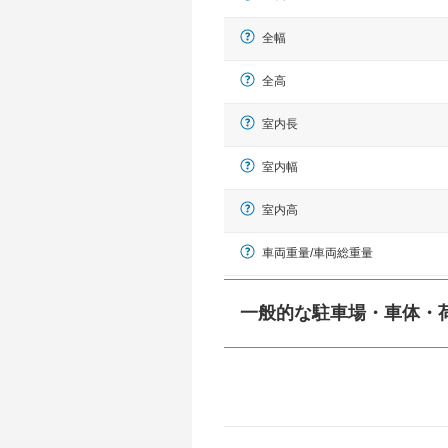
全幅
全高
室内長
室内幅
室内高
車両重量/車両総重量
一般的な駐車場・車体・
一般的に塗料などによる駐車場ライン
幅 5,000mmというサイズが