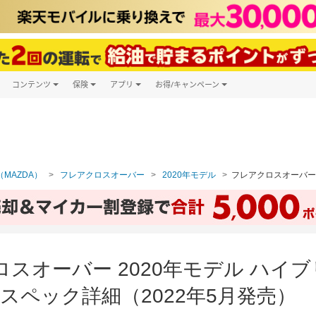
コンテンツ
保険
アプリ
お得/キャンペーン
楽天Carマガジン
キャンペーン一覧
ツ購入
自動車保険
楽天Carアプリ
自動車カタログ
ービス
楽天マイカー割
MAZDA）
フレアクロスオーバー
2020年モデル
フレアクロスオーバー 
スオーバー 2020年モデル ハイブ
スペック詳細（2022年5月発売）