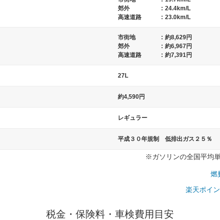
郊外
:
24.4km/L
高速道路
:
23.0km/L
市街地
:
約8,629円
）
郊外
:
約6,967円
高速道路
:
約7,391円
27L
約4,590円
レギュラー
平成３０年規制 低排出ガス２５％
※ガソリンの全国平均単価：
燃
楽天ポイン
税金・保険料・車検費用目安
一般的な車体のサイズの目安