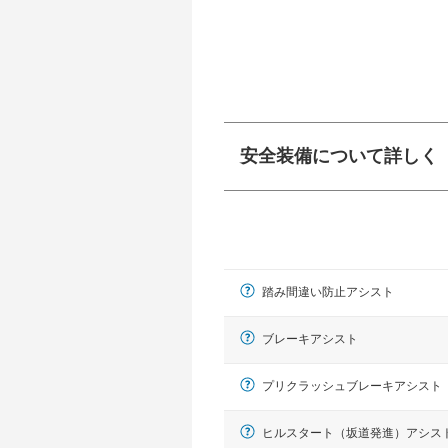
安全装備について詳しく
衝突防止
前走車や歩行者との
ーキアシスト、ABS
踏み間違い防止アシスト
車線逸脱防止
車線のはみだしやふ
プアシストなどが装
ブレーキアシスト
運転・駐車支援
プリクラッシュブレーキアシスト
駐車をスムーズに行
グ・アシストやサイ
ヒルスタート（坂道発進）アシス
れています。