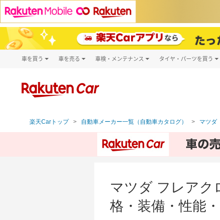
車を買う
車を売る
車検・メンテナンス
タイヤ・パーツを買う
試乗・商談
楽天Car車買取
車検予約
タイヤ・パー
キズ修理予約
新車
タイヤ交換サ
洗車・コーティング予約
メンテナンス管理
楽天Carトップ
自動車メーカー一覧（自動車カタログ）
マツダ（
マツダ フレアクロ
格・装備・性能・