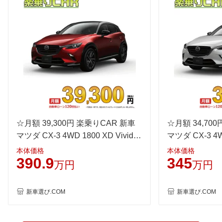
後輪サイズ
215/50R18 92V
215/50R18 92V
215/50R
燃費
WLTC
17km/L
15.7km/L
20km/L
WLTC/市街地
14.4km/L
13.3km/L
16.7km/
WLTC/郊外
17.2km/L
16.2km/L
19.8km/
WLTC/高速道路
18.3km/L
16.7km/L
22km/L
JC08
-
-
-
1015
-
-
-
60km定地
☆月額 39,300円 楽乗りCAR 新車
-
-
☆月額 34,70
-
マツダ CX-3 4WD 1800 XD Vivid
マツダ CX-3 4W
装備詳細を見る
装備詳細を見る
装備
装備オプション
Monotone2
Dresser2
本体価格
本体価格
390.9
345
万円
万円
新車選び.COM
新車選び.COM