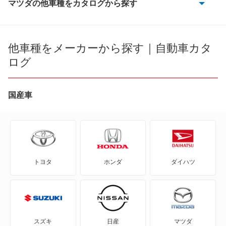
マツダの他車種をカタログから探す
AZ-1
CX-60
AZ-3
他車種をメーカーから探す｜自動車カタ
CX-60 PHEV
ログ
AZ-オフロード
CX-7
AZ-ワゴン
国産車
CX-8
AZワゴン カスタムスタイル
CX-80
CX-30
CX-80 PHEV
トヨタ
ホンダ
ダイハツ
CX-5
MX-30
CX-60
MX-30 EV
CX-60 PHEV
MX-30 ロータリーEV
スズキ
日産
マツダ