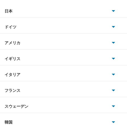
MX-30 ロータリーEV
日本
トヨタ
MX-6
ドイツ
日産
R360クーペ
AMG
アメリカ
ホンダ
RX-7
BMW
キャデラック
イギリス
三菱
RX-8
BMWアルピナ
クライスラー
TVR
イタリア
マツダ
アクセラ
スマート
サターン
アストンマーティン
アルファロメオ
フランス
いすゞ
アクセラ ハイブリッド
アウディ
シボレー
ジャガー
アウトビアンキ
シトロエン
スバル
アクセラスポーツ
スウェーデン
オペル
ビュイック
ダイムラー
フィアット
プジョー
スズキ
サーブ
アテンザ セダン
フォルクスワーゲン
韓国
フォード
ベントレー