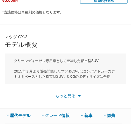
65,050
店舗を検索
円
*当該価格は車種別の価格となります。
マツダ CX-3
モデル概要
クリーンディーゼル専用車として登場した都市型SUV
2015年２月より販売開始したマツダCX-3はコンパクトカーのデ
ミオをベースとした都市型SUV。CX-3のボディサイズは全長
4275mm×全幅1765mm×全高1550mmで都市部に多く存在する立
体駐車場が利用可能な優れたパッケージが特徴だ。外観デザイン
は、塊感のあるボディサイドとそれに対比させる伸びやかなキャ
もっと見る
ビンなどにより、圧倒的な存在感のあるプロポーションを実現。
インテリアは、ドライバー中心のコクピットや包まれ感のあるド
アトリムなど、先鋭的かつ上質なインテリア空間を実現。コンパ
クトSUVとは思えないほど、ディテールの造り込みにも徹底的に
歴代モデル
グレード情報
新車
燃費
こだわっている。搭載されている「SKYACTIV-D」と呼ばれる
1.5L直列4気筒クリーンディーゼルターボエンジンは最高出力
105ps、そして2.5Lガソリンエンジン並の最大トルク270N・mを