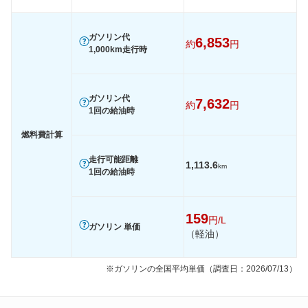
ガソリン代
6,853
約
円
1,000km走行時
ガソリン代
7,632
約
円
1回の給油時
燃料費計算
走行可能距離
1,113.6
km
1回の給油時
159
円/L
ガソリン 単価
（軽油）
※ガソリンの全国平均単価（調査日：2026/07/13）