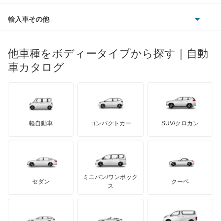
フェラーリ
ルノー
ダイハツ
ボルボ
アテンザ ワゴン
ポルシェ
ヒョンデ
ポンティアック
輸入車その他
ランドローバー
マセラティ
ブガッティ
光岡自動車
アテンザスポーツ
メルセデス・ベンツ
デーウ
もっと見る
マーキュリー
BYD
ロータス
ランチア
他車種をボディータイプから探す｜自動
日産ディーゼル
もっと見る
アテンザスポーツワゴン
マイバッハ
キア
リンカーン
プロトン
車カタログ
ローバー
ランボルギーニ
日野自動車
イクシオン
ブラバス
サンヨン
デロリアン
TD
ロールスロイス
デトマソ
三菱ふそう
エチュード
ミニ
ADモータース
サリーン
ドンカーブート
ジネッタ
アバルト
軽自動車
コンパクトカー
SUV/クロカン
UDトラックス
カスタムキャブ
アルテガ
プリムス
バーキン
もっと見る
ケータハム
イノチェンティ
レクサス
カペラ
テスラ
セアト
もっと見る
カーボディーズ
もっと見る
アキュラ
カペラC2
ミニバン/ワンボック
ジープ
KTM
セダン
クーペ
モーガン
ス
カペラCG
もっと見る
ダッジ
アルテガ
バンデンプラス