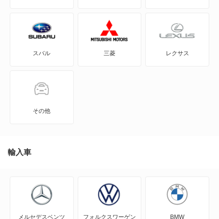
CX-7
トリビュート
CX-8
プロシード
スバル
三菱
レクサス
CX-80
プロシードマービー
CX-80 PHEV
プロシードレバンテ
J100トラック
その他
もっと見る
J100バン
J80トラック
輸入車
J80バン
MAZDA2
メルセデスベンツ
フォルクスワーゲン
BMW