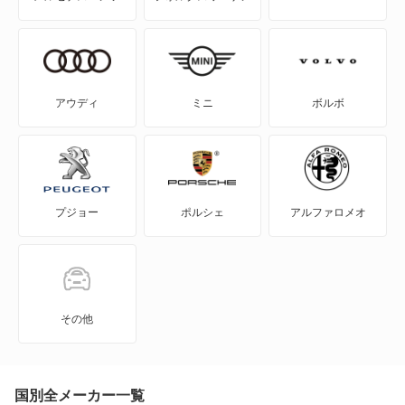
MAZDA3 セダン
MAZDA3 ファストバック
MAZDA6 セダン
アウディ
ミニ
ボルボ
MAZDA6 ワゴン
MPV
プジョー
ポルシェ
アルファロメオ
MS-6
MS-8
MS-9
その他
MX-30
MX-30 EV
国別全メーカー一覧