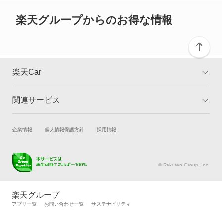
ご確認ください。
スピアーノ
楽天グループからのお得な情報
スペクトロン
センティア
楽天Car
タイタン
関連サービス
TOP
よくある質問
タイタンダッシュ
キャンペーン一覧
試乗・商談
新車購入
企業情報
個人情報保護方針
採用情報
タイタンダンプ
楽天Car車買取
車検予約
テルスター
キズ修理予約
洗車・コーティング予約
© Rakuten Group, Inc.
メンテナンス管理
タイヤ・パーツ購入
テルスター2
タイヤ交換サービス
楽天Car マガジン
楽天グループ
自動車カタログ
自動車保険
アプリ一覧
お問い合わせ一覧
サステナビリティ
テルスターTX5
楽天マイカー割