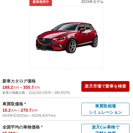
2015年モデル
新車発売中
新車カタログ価格
楽天市場で新車を検索
189.2
～
355.7
万円
万円
新車の掲載台数：
12
台(
315.3
万円
～
390.9
万円
)
車買取価格 *
車買取相場
10.2
～
270.7
万円
万円
シミュレーション
2015年式/20万km
～
2022年式/5千km
全国平均の車検価格 *
楽天Car車検で