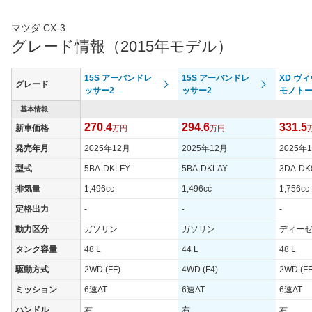
は6速ATのみだが、駆動方式は2WD（FF）と4WDを用意する。
さらにマツダの先進安全技術「i-ACTIVSENSE」を全車に標準装
マツダ CX-3
備し、衝突被害軽減ブレーキのアドバンストSCBSをはじめ9つの
グレード情報（2015年モデル）
機能が採用されている。2018年5月にはマイナーチェンジを行
い、内外装の変更をはじめ、サスペンションやシートの改良そし
て新開発のタイヤを装着することで、操る楽しさだけでなく、名
15S アーバンドレ
15S アーバンドレ
XD ヴ
グレード
乗り心地や静粛性を向上。またエンジンは2Lガソリンエンジンに
ッサー2
ッサー2
モノトー
新技術を採用し実用域でのトルクと燃費性能の向上を図った。
基本情報
1.5Lディーゼルターボエンジンは、新開発の1.8Lディーゼルター
ボエンジンに換装され、力強い加速力と優れた燃費性能を両立し
270.4
294.6
331.5
新車価格
万円
万円
ている。そして2020年5月には最高出力111psを発生する1.5L直
列４気筒ガソリンエンジン搭載車を追加。組み合わされるミッシ
発売年月
2025年12月
2025年12月
2025年
ョンは6速ATのみだが、新車価格200万円を切った低価格が特徴
型式
5BA-DKLFY
5BA-DKLAY
3DA-DK
となっている。（2020.5）
排気量
1,496cc
1,496cc
1,756cc
定格出力
-
-
-
動力区分
ガソリン
ガソリン
ディー
タンク容量
48 L
44 L
48 L
駆動方式
2WD (FF)
4WD (F4)
2WD (FF
ミッション
6速AT
6速AT
6速AT
ハンドル
右
右
右