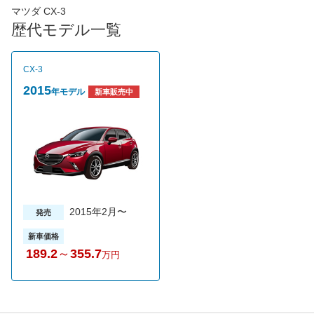
発生。燃費性能はJC08モードで25.0km/Lを実現している。ま
マツダ CX-3
た、ディーゼルエンジン独特のノック音を抑制する「ナチュラル
歴代モデル一覧
サウンドスムーザー」がオプションで設定され高い静粛性が特徴
だ。ミッションは全グレードで6ATと6MTが選択可能で、駆動方
式も2WDと4WDを設定しバリエーションが豊富。またi-ACTIV
CX-3
AWDと呼ばれる新世代4WDシステムはタイヤスリップなどをリ
アルモニターし、変化する路面状況を予測してその変化に応じて
2015
年モデル
新車販売中
前後輪の駆動配分を積極的にコントロールするスグレモノだ。そ
して安全装備は進化したi-ACTIVSENSEを採用。マツダレーザー
クルーズコントロールをはじめ、ドライバーをサポートしてくれ
る様々な機能を搭載している。2015年12月に一部改良を行い、
搭載するディーゼルエンジンの静粛性や応答性能を向上させる制
御を追加。そして、サスペンションや電動パワーステアリングに
改良を加えて操縦安定性と乗り心地を向上させている。2016年
10月にも一部改良を行い、走りの質感を向上させるため、マツダ
の新世代車両運動制御技術の一つである「G-ベクタリングコント
ロール」を搭載。これによって体の揺れが減り乗り心地が向上し
2015年2月〜
発売
ている。同時にサスペンションなどの変更により操縦安定性と乗
り心地を向上。ディーゼルエンジン特有の音の発生を抑制する機
新車価格
能を追加した。また、安全装備ではブレーキを自動制御して衝突
189.2
～
355.7
万円
被害を軽減するアドバンスト・スマート・シティ・ブレーキ・サ
ポート」をはじめ、夜間の視認性を高める「アダプティブLEDヘ
ッドライト」、「交通標識認識システム」を追加し、安心・安全
を高めている。2017年10月には、最高出力150psを発生する2L
直列４気筒ガソリンエンジンを追加。組み合わされるミッション