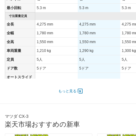
最小回転
5.3 m
5.3 m
5.3 m
寸法重量定員
全長
4,275 mm
4,275 mm
4,275 
全幅
1,780 mm
1,780 mm
1,780 
全高
1,550 mm
1,550 mm
1,550 
車両重量
1,210 kg
1,290 kg
1,300 kg
定員
5人
5人
5人
ドア数
5ドア
5ドア
5ドア
オートスライド
-
-
-
ドア
エンジン
もっと見る
最高出力
82.00 [111]/ 6,500
82.00 [111]/ 6,500
95.00 [1
最高トルク
144 [14.7]/ 4,500
144 [14.7]/ 4,500
270 [27.
マツダ CX-3
過給機
-
-
TB
楽天市場おすすめの新車
タイヤ
前輪サイズ
215/50R18 92V
215/50R18 92V
215/50R