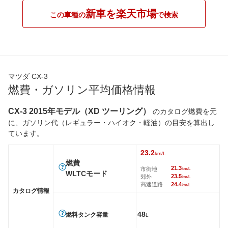
新車を楽天市場
この車種の
で検索
マツダ CX-3
燃費・ガソリン平均価格情報
CX-3 2015年モデル（XD ツーリング）
のカタログ燃費を元
に、ガソリン代（レギュラー・ハイオク・軽油）の目安を算出し
ています。
23.2
km/L
燃費
21.3
市街地
km/L
WLTCモード
23.5
郊外
km/L
高速道路
24.4
km/L
カタログ情報
48
燃料タンク容量
L