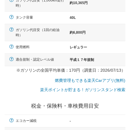
ガソリン代目安（1,000km走行
約10,365円
時）
タンク容量
40L
ガソリン代目安（1回の給油
約6,800円
時）
使用燃料
レギュラー
適合規制・認定レベル値
平成１７年規制
※ガソリンの全国平均単価：170円（調査日：2026/07/13）
燃費管理もできる楽天Carアプリ(無料)
楽天ポイントが貯まる！ガソリンスタンド検索
税金・保険料・車検費用目安
一般的な車体のサイズの目安
エコカー減税
-