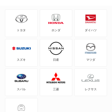
CX-3
CX-30
トヨタ
ホンダ
ダイハツ
CX-5
CX-60
CX-60 PHEV
スズキ
日産
マツダ
CX-7
CX-8
スバル
三菱
レクサス
CX-80
CX-80 PHEV