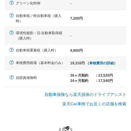
軽自動車
グリーン化特例
-
N-BOX、ワゴンR、タント、アル
ト など
自動車税／軽自動車税（購入
7,200円
時）
環境性能割：旧 自動車取得税
-
（購入時）
中型車
ノア、セレナ、プリウス、カロー
自動車税重量税（購入時）
9,900円
ラ、ステップワゴン など
車検費用相場（基本料金のみ）
19,310円 （
車検費用の詳細
）
36ヶ月契約
:
23,520円
自賠責保険料
24ヶ月契約
:
17,540円
大型車
クラウン、アルファード、フォレ
自動車保険なら楽天損保のドライブアシスト
スター、ハイエースワゴン、デリ
カD:5 など
楽天Car車検でお近くの店舗を検索