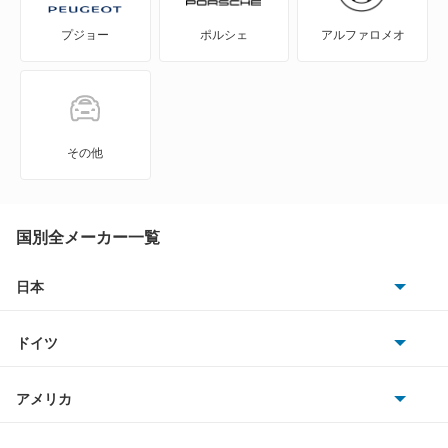
プジョー
ポルシェ
アルファロメオ
MS-6
MS-8
MS-9
その他
MX-30
MX-30 EV
国別全メーカー一覧
MX-30 ロータリーEV
日本
トヨタ
MX-6
ドイツ
日産
R360クーペ
AMG
アメリカ
ホンダ
RX-7
BMW
キャデラック