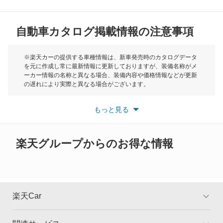
MG
クロノス
自動車カタログ掲載情報の注意事項
ミニ
スクラムダンプ
モーク
※楽天カーの提供する車種情報は、新車発売時のカタログデータ
を元に作成し常に最新情報に更新しておりますが、装備名称がメ
スクラムトラック
ーカー情報の名称と異なる場合、装備内容や価格情報などが更新
もっと見る
の遅れにより実際と異なる場合がございます。
スクラムバン
※最新情報につきましては、各メーカーの情報をご確認くださ
い。
もっと見る
※また安全装備につきましては同名称の装備であっても動作範囲
スクラムワゴン
や性能に違いがございますので、詳細情報は各メーカーの情報を
ご確認ください。
スピアーノ
楽天グループからのお得な情報
スペクトロン
センティア
楽天Car
タイタン