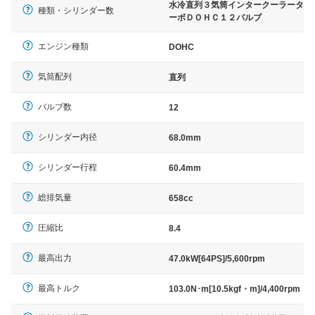
水冷直列３気筒インタークーラータ
種類・シリンダー数
ーボＤＯＨＣ１２バルブ
エンジン種類
DOHC
気筒配列
直列
バルブ数
12
シリンダー内径
68.0mm
シリンダー行程
60.4mm
総排気量
658cc
圧縮比
8.4
最高出力
47.0kW[64PS]/5,600rpm
最高トルク
103.0N･m[10.5kgf・m]/4,400rpm