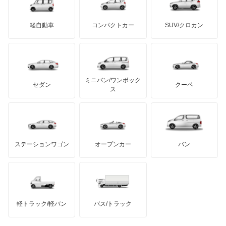
三菱ふそう
エチュード
ミニ
ADモータース
サリーン
ドンカーブート
ジネッタ
アバルト
軽自動車
コンパクトカー
SUV/クロカン
UDトラックス
カスタムキャブ
アルテガ
プリムス
バーキン
もっと見る
ケータハム
イノチェンティ
レクサス
カペラ
テスラ
セアト
もっと見る
カーボディーズ
もっと見る
アキュラ
カペラC2
ミニバン/ワンボック
ジープ
KTM
セダン
クーペ
モーガン
ス
カペラCG
もっと見る
ダッジ
アルテガ
バンデンプラス
カペラカーゴ
GMC
マクラーレン
もっと見る
ステーションワゴン
オープンカー
バン
カペラワゴン
ハマー
オースチン
キャロル
インフィニティ
モーリス
キャロル エコ
軽トラック/軽バン
バス/トラック
トライアンフ
もっと見る
クレフ