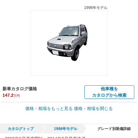
1998年モデル
新車カタログ価格
他車種を
147.2
カタログから検索
万円
車買取価格 *
価格・相場をもっと見る
価格・相場を閉じる
車買取相場
1
～
76.9
万円
万円
シミュレーション
1999年式/20万km
～
2010年式/5千km
カタログトップ
1998年モデル
グレード別装備詳細
全国平均の車検価格 *
楽天Car車検で