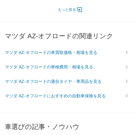
エンジン
もっと見る
最高出力
47.00 [64]/ 5,600
最高トルク
103 [10.5]/ 4,400
過給機
TB
マツダ AZ-オフロードの関連リンク
タイヤ
前輪サイズ
175/80R16 91Q
マツダ AZ-オフロードの車買取価格・相場を見る
後輪サイズ
175/80R16 91Q
燃費
マツダ AZ-オフロードの車検費用・相場を見る
WLTC
-
WLTC/市街地
-
マツダ AZ-オフロードの適合タイヤ・車用品を見る
WLTC/郊外
-
マツダ AZ-オフロードにおすすめの自動車保険を見る
WLTC/高速道路
-
JC08
-
1015
14.8km/L
60km定地
-
車選びの記事・ノウハウ
装備詳細を見る
装備オプション