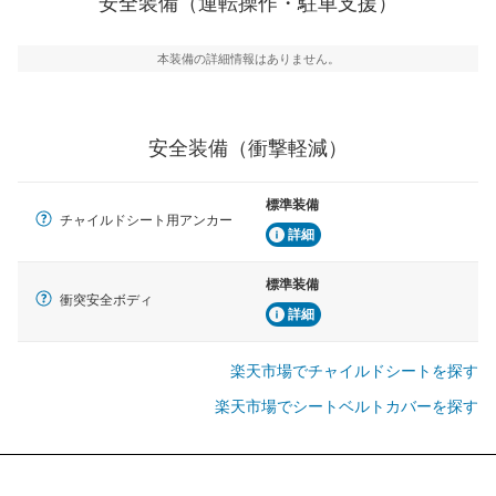
安全装備（運転操作・駐車支援）
駐車をスムーズに行うためにインテリジェンスパーキン
グ・アシストやサイドブラインドモニターなどが装備さ
れています。
本装備の詳細情報はありません。
衝撃軽減
万が一車体が衝撃を受けたときに、運転者・同乗者を守
るSRSエアバッグシステム、プリテンショナーシートベ
安全装備（衝撃軽減）
ルトなどが装備されています。
標準装備
チャイルドシート用アンカー
詳細
標準装備
衝突安全ボディ
詳細
楽天市場でチャイルドシートを探す
楽天市場でシートベルトカバーを探す