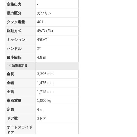
定格出力
-
動力区分
ガソリン
タンク容量
40 L
駆動方式
4WD (F4)
ミッション
4速AT
ハンドル
右
最小回転
4.8 m
寸法重量定員
全長
3,395 mm
全幅
1,475 mm
全高
1,715 mm
車両重量
1,000 kg
定員
4人
ドア数
3ドア
オートスライド
-
ドア