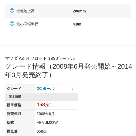
最低地上高
200mm
最小回転半径
4.8m
マツダ AZ-オフロード 1998年モデル
グレード情報（2008年6月発売開始～2014
年3月発売終了）
グレード
XC ターボ
基本情報
158
新車価格
万円
発売年月
2008年6月
型式
ABA-JM23W
排気量
658cc