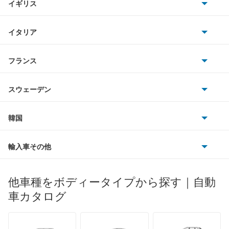
イギリス
三菱
RX-8
BMWアルピナ
クライスラー
TVR
イタリア
マツダ
アクセラ
スマート
サターン
アストンマーティン
アルファロメオ
フランス
いすゞ
アクセラ ハイブリッド
アウディ
シボレー
ジャガー
アウトビアンキ
シトロエン
スバル
アクセラスポーツ
スウェーデン
オペル
ビュイック
ダイムラー
フィアット
プジョー
スズキ
サーブ
アテンザ セダン
フォルクスワーゲン
韓国
フォード
ベントレー
フェラーリ
ルノー
ダイハツ
ボルボ
アテンザ ワゴン
ポルシェ
ヒョンデ
ポンティアック
輸入車その他
ランドローバー
マセラティ
ブガッティ
光岡自動車
アテンザスポーツ
メルセデス・ベンツ
デーウ
もっと見る
マーキュリー
BYD
ロータス
ランチア
他車種をボディータイプから探す｜自動
日産ディーゼル
もっと見る
アテンザスポーツワゴン
マイバッハ
キア
リンカーン
プロトン
車カタログ
ローバー
ランボルギーニ
日野自動車
イクシオン
ブラバス
サンヨン
デロリアン
TD
ロールスロイス
デトマソ