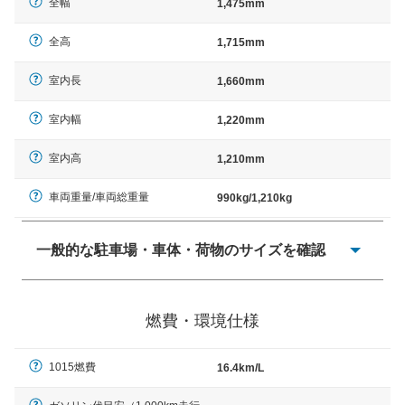
全幅
1,475mm
全高
1,715mm
室内長
1,660mm
室内幅
1,220mm
室内高
1,210mm
車両重量/車両総重量
990kg/1,210kg
一般的な駐車場・車体・荷物のサイズを確認
一般的に塗料などによる駐車場ライン施工の際には、1台
当たりのスペースと駐車に必要な車路幅が、幅 2,500mm
燃費・環境仕様
× 長さ 5,000mm 車路幅 5,000mmというサイズが標準値
（最低値）とされる事が多いようです。
1015燃費
16.4km/L