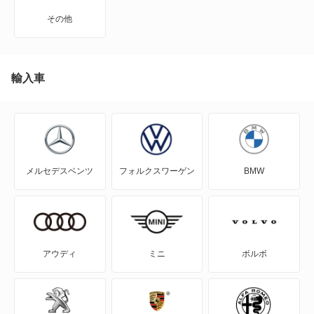
J100トラック
その他
J100バン
J80トラック
輸入車
J80バン
MAZDA2
メルセデスベンツ
フォルクスワーゲン
BMW
MAZDA3 セダン
MAZDA3 ファストバック
MAZDA6 セダン
アウディ
ミニ
ボルボ
MAZDA6 ワゴン
MPV