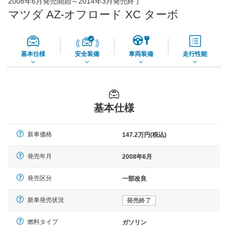
2008年6月発売開始～2014年3月発売終了
45,550
店舗を検索
円
マツダ AZ-オフロード XC ターボ
*当該価格は車種別の価格となります。
基本仕様
安全装備
車両装備
走行性能
基本仕様
新車価格
147.2万円(税込)
発売年月
2008年6月
発売区分
一部改良
新車発売状況
発売終了
燃料タイプ
ガソリン