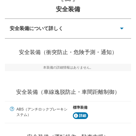
一般的な荷物のサイズの目安
安全装備
安全装備について詳しく
衝突防止
前走車や歩行者との衝突を回避するプリクラッシュブレ
安全装備（衝突防止・危険予測・通知）
ーキアシスト、ABSなどが装備されています。
危険予測・通知
本装備の詳細情報はありません。
見えにくい場所に潜む危険を予測・通知するためのシス
テムなどが装備されています。
車線逸脱防止
安全装備（車線逸脱防止・車間距離制御）
車線のはみだしやふらつきを防止するためにレーンキー
プアシストなどが装備されています
標準装備
ABS（アンチロックブレーキシ
車間距離制御
ステム）
詳細
安全な車間距離を保ちながら前車を追従するアダプティ
ブ・クルーズ・コントロールなどが装備されています。
運転・駐車支援