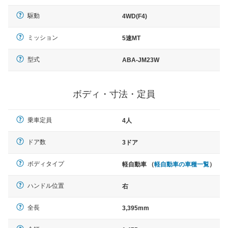
駆動
4WD(F4)
ミッション
5速MT
型式
ABA-JM23W
ボディ・寸法・定員
乗車定員
4人
ドア数
3ドア
ボディタイプ
軽自動車 （
軽自動車の車種一覧
）
ハンドル位置
右
全長
3,395mm