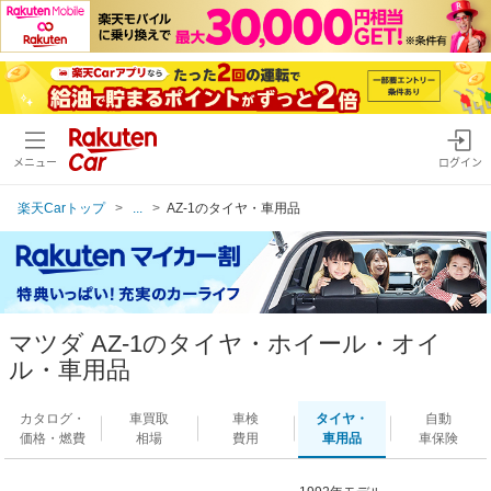
メニュー
ログイン
楽天Carトップ
...
AZ-1のタイヤ・車用品
マツダ AZ-1のタイヤ・ホイール・オイ
ル・車用品
カタログ・
車買取
車検
タイヤ・
自動
価格・燃費
相場
費用
車用品
車保険