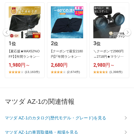
1
2
3
位
位
位
【​夏​応​援​★​M​A​X​5​2​%​O​
【​ク​ー​ポ​ン​で​最​安​2​1​8​0​
＼​ク​ー​ポ​ン​で​2​9​8​0​円​
F​F​】​【​年​間​ラ​ン​キ​ン​グ​
円​】​「​年​間​ラ​ン​キ​ン​…
→​2​7​1​8​円​★​マ​ラ​ソ​ン​
1​…
限​…
1,980円～
2,680円
2,980円～
(13,163件)
(2,674件)
(1,398件)
マツダ AZ-1の関連情報
マツダ AZ-1のカタログ(歴代モデル・グレード)を見る
マツダ AZ-1の車買取価格・相場を見る