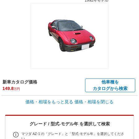
1992年モデル
新車カタログ価格
他車種を
149.8
カタログから検索
万円
車買取価格 *
価格・相場をもっと見る
価格・相場を閉じる
車買取相場
31
～
222.1
万円
万円
シミュレーション
1995年式/20万km
～
1993年式/5千km
グレード / 型式-モデル年 を選択して検索
全国平均の車検価格 *
楽天Car車検で
45,550
店舗を検索
円
マツダ AZ-1 の「グレード」と「型式-モデル年」を選択してくださ
い。