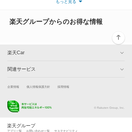
もっと見る
※また安全装備につきましては同名称の装備であっても動作範囲
スクラムワゴン
や性能に違いがございますので、詳細情報は各メーカーの情報を
ご確認ください。
スピアーノ
楽天グループからのお得な情報
スペクトロン
センティア
楽天Car
タイタン
関連サービス
TOP
よくある質問
タイタンダッシュ
キャンペーン一覧
試乗・商談
新車購入
企業情報
個人情報保護方針
採用情報
タイタンダンプ
楽天Car車買取
車検予約
テルスター
キズ修理予約
洗車・コーティング予約
© Rakuten Group, Inc.
メンテナンス管理
タイヤ・パーツ購入
テルスター2
タイヤ交換サービス
楽天Car マガジン
楽天グループ
自動車カタログ
自動車保険
アプリ一覧
お問い合わせ一覧
サステナビリティ