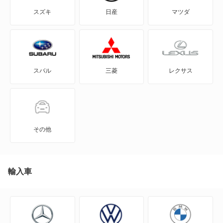
CX-60 PHEV
スズキ
日産
マツダ
CX-7
CX-8
スバル
三菱
レクサス
CX-80
CX-80 PHEV
J100トラック
その他
J100バン
J80トラック
輸入車
J80バン
MAZDA2