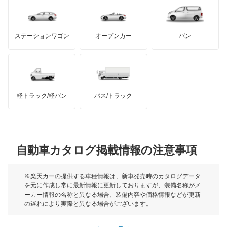
ダッジ
アルテガ
バンデンプラス
カペラカーゴ
GMC
マクラーレン
もっと見る
ステーションワゴン
オープンカー
バン
カペラワゴン
ハマー
オースチン
キャロル
インフィニティ
モーリス
キャロル エコ
軽トラック/軽バン
バス/トラック
トライアンフ
もっと見る
クレフ
MG
クロノス
自動車カタログ掲載情報の注意事項
ミニ
スクラムダンプ
モーク
※楽天カーの提供する車種情報は、新車発売時のカタログデータ
を元に作成し常に最新情報に更新しておりますが、装備名称がメ
スクラムトラック
ーカー情報の名称と異なる場合、装備内容や価格情報などが更新
もっと見る
の遅れにより実際と異なる場合がございます。
スクラムバン
※最新情報につきましては、各メーカーの情報をご確認くださ
い。