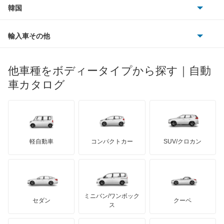
スズキ
サーブ
アテンザ セダン
フォルクスワーゲン
韓国
フォード
ベントレー
フェラーリ
ルノー
ダイハツ
ボルボ
アテンザ ワゴン
ポルシェ
ヒョンデ
ポンティアック
輸入車その他
ランドローバー
マセラティ
ブガッティ
光岡自動車
アテンザスポーツ
メルセデス・ベンツ
デーウ
もっと見る
マーキュリー
BYD
ロータス
ランチア
他車種をボディータイプから探す｜自動
日産ディーゼル
もっと見る
アテンザスポーツワゴン
マイバッハ
キア
リンカーン
プロトン
車カタログ
ローバー
ランボルギーニ
日野自動車
イクシオン
ブラバス
サンヨン
デロリアン
TD
ロールスロイス
デトマソ
三菱ふそう
エチュード
ミニ
ADモータース
サリーン
ドンカーブート
ジネッタ
アバルト
軽自動車
コンパクトカー
SUV/クロカン
UDトラックス
カスタムキャブ
アルテガ
プリムス
バーキン
もっと見る
ケータハム
イノチェンティ
レクサス
カペラ
テスラ
セアト
もっと見る
カーボディーズ
もっと見る
アキュラ
カペラC2
ミニバン/ワンボック
ジープ
KTM
セダン
クーペ
モーガン
ス
カペラCG
もっと見る