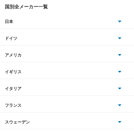
MX-30 EV
国別全メーカー一覧
MX-30 ロータリーEV
日本
トヨタ
MX-6
ドイツ
日産
R360クーペ
AMG
アメリカ
ホンダ
RX-7
BMW
キャデラック
イギリス
三菱
RX-8
BMWアルピナ
クライスラー
TVR
イタリア
マツダ
アクセラ
スマート
サターン
アストンマーティン
アルファロメオ
フランス
いすゞ
アクセラ ハイブリッド
アウディ
シボレー
ジャガー
アウトビアンキ
シトロエン
スバル
アクセラスポーツ
スウェーデン
オペル
ビュイック
ダイムラー
フィアット
プジョー