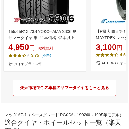
155/65R13 73S YOKOHAMA S306 夏
【P最大36.5倍
サマータイヤ 単品1本価格《2本以上ご
MAXTREK マッ
購入で送料無料》【取付対象】
810(PC) 155/65R1
4,950
3,100
円
円
送料無料
13 155/65-13
4.51
（4件）
3.75
単品 2本 4本 13
AUTOWAY(オー
タイヤプライス館
楽天市場でこの車種のサマータイヤをもっと見る
マツダ AZ-1（ベースグレード PG6SA - 1992年～1995年モデル）
適合タイヤ・ホイールセット一覧（楽天