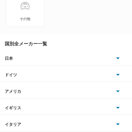
MS-6
MS-8
その他
MS-9
MX-30
国別全メーカー一覧
MX-30 EV
日本
トヨタ
MX-30 ロータリーEV
ドイツ
日産
MX-6
AMG
アメリカ
ホンダ
R360クーペ
BMW
キャデラック
イギリス
三菱
RX-7
BMWアルピナ
クライスラー
TVR
イタリア
マツダ
RX-8
スマート
サターン