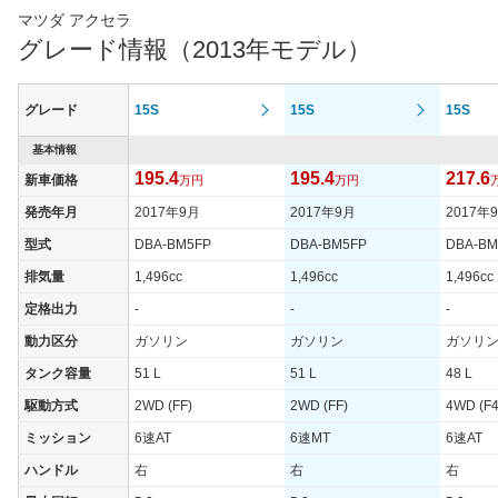
マツダ アクセラ
グレード情報（2013年モデル）
グレード
15S
15S
15S
基本情報
195.4
195.4
217.6
新車価格
万円
万円
発売年月
2017年9月
2017年9月
2017年
型式
DBA-BM5FP
DBA-BM5FP
DBA-BM
排気量
1,496cc
1,496cc
1,496cc
定格出力
-
-
-
動力区分
ガソリン
ガソリン
ガソリ
タンク容量
51 L
51 L
48 L
駆動方式
2WD (FF)
2WD (FF)
4WD (F4
ミッション
6速AT
6速MT
6速AT
ハンドル
右
右
右