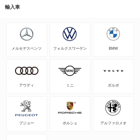
J100バン
輸入車
もっと見る
J80トラック
J80バン
メルセデスベンツ
フォルクスワーゲン
BMW
MAZDA2
MAZDA3 セダン
MAZDA3 ファストバック
アウディ
ミニ
ボルボ
MAZDA6 セダン
MAZDA6 ワゴン
プジョー
ポルシェ
アルファロメオ
MPV