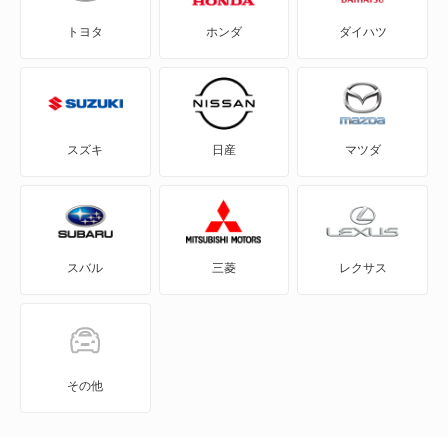
トヨタ
ホンダ
ダイハツ
CX-30
テルスター
CX-5
テルスター2
CX-60
ファミリア
スズキ
日産
マツダ
CX-60 PHEV
ミレーニア
CX-7
ユーノス800
スバル
三菱
レクサス
CX-8
ランティス
CX-80
レビュー
CX-80 PHEV
レーザー
その他
J100トラック
レーザーリデア