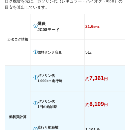
ログ燃費を元に、ガソリン代（レギュラー・ハイオク・軽油）の
目安を算出しています。
燃費
WLTC
-
-
-
WLTC/市街地
-
-
-
燃費
21.6
km/L
JC08モード
WLTC/郊外
-
-
-
カタログ情報
WLTC/高速道路
-
-
-
JC08
20.6km/L
19.2km/L
17.8km/
51
燃料タンク容量
L
1015
-
-
-
60km定地
-
-
-
ガソリン代
装備詳細を見る
装備詳細を見る
装備
装備オプション
7,361
約
円
1,000km走行時
ガソリン代
8,109
約
円
1回の給油時
燃料費計算
走行可能距離
1,101.6