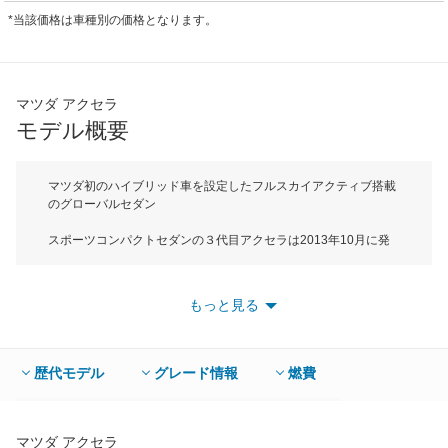
*当該価格は車種別の価格となります。
マツダ アクセラ
モデル概要
マツダ初のハイブリッド車を設定したフルスカイアクティブ搭載
のグローバルセダン
スポーツコンパクトセダンの３代目アクセラは2013年10月に発
表され、11月より販売開始。CX-5、アテンザに続くマツダの新
世代技術「SKYACTIVEテクノロジー」を全面採用した第3弾モデ
ル。ボディサイズは全長が4580mm、全高が1455mmでＣセグメ
もっと見る
ントに属する。アクセラにはクルマを介して人と世界をつなぎ豊
かなカーライフを提供する「MAZDA CONNECT（マツダコネク
ト）」を搭載。クルマの中にいてもインターネットと接続し、
様々な情報の取得と発信が可能になっている。エンジンは1.5直4
歴代モデル
グレード情報
燃費
直噴DOHC、そして2Lエンジン＋電気モーターを組み合わせたマ
ツダ初のハイブリッドの2種類。ミッションは6ATを中心に一部グ
レードには6MTを設定。ハイブリッドはCVTを採用し、JC08モ
ード燃費は1.5L車が19.6km/L、ハイブリッド車が30.8km/Lを達成
マツダ アクセラ