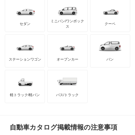
レクサス
カペラ
テスラ
セアト
もっと見る
カーボディーズ
もっと見る
アキュラ
カペラC2
ミニバン/ワンボック
ジープ
KTM
セダン
クーペ
モーガン
ス
カペラCG
もっと見る
ダッジ
アルテガ
バンデンプラス
カペラカーゴ
GMC
マクラーレン
もっと見る
ステーションワゴン
オープンカー
バン
カペラワゴン
ハマー
オースチン
キャロル
インフィニティ
モーリス
キャロル エコ
軽トラック/軽バン
バス/トラック
トライアンフ
もっと見る
クレフ
MG
クロノス
自動車カタログ掲載情報の注意事項
ミニ