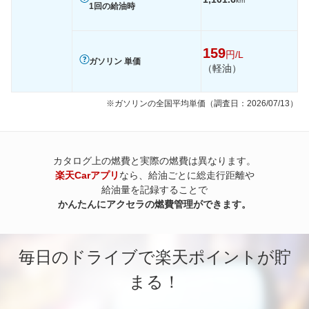
km
1回の給油時
159
円/L
ガソリン 単価
（軽油）
※ガソリンの全国平均単価（調査日：2026/07/13）
カタログ上の燃費と実際の燃費は異なります。
楽天Carアプリ
なら、給油ごとに総走行距離や
給油量を記録することで
かんたんにアクセラの燃費管理ができます。
毎日のドライブで楽天ポイントが貯
まる！