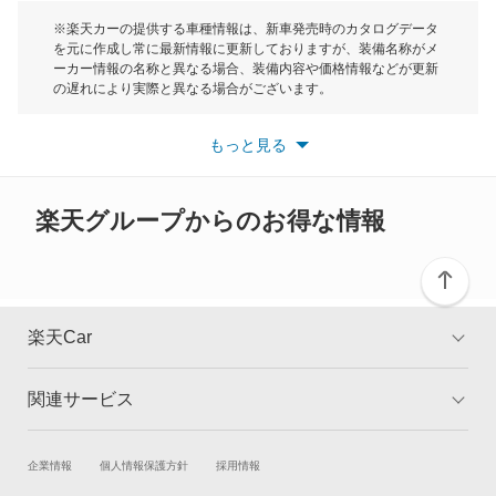
スクラムダンプ
モーク
※楽天カーの提供する車種情報は、新車発売時のカタログデータ
を元に作成し常に最新情報に更新しておりますが、装備名称がメ
スクラムトラック
ーカー情報の名称と異なる場合、装備内容や価格情報などが更新
もっと見る
の遅れにより実際と異なる場合がございます。
スクラムバン
※最新情報につきましては、各メーカーの情報をご確認くださ
い。
もっと見る
※また安全装備につきましては同名称の装備であっても動作範囲
スクラムワゴン
や性能に違いがございますので、詳細情報は各メーカーの情報を
ご確認ください。
スピアーノ
楽天グループからのお得な情報
スペクトロン
センティア
楽天Car
タイタン
関連サービス
TOP
よくある質問
タイタンダッシュ
キャンペーン一覧
試乗・商談
新車購入
企業情報
個人情報保護方針
採用情報
タイタンダンプ