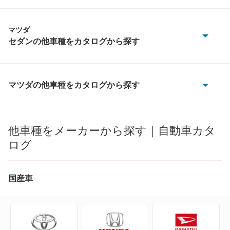
マツダ
セダンの他車種をカタログから探す
MAZDA3 セダン
MAZDA6 セダン
マツダの他車種をカタログから探す
AZ-1
MS-8
AZ-3
他車種をメーカーから探す｜自動車カタ
アクセラ ハイブリッド
ログ
AZ-オフロード
アテンザ セダン
AZ-ワゴン
国産車
カペラ
AZワゴン カスタムスタイル
クロノス
CX-3
センティア