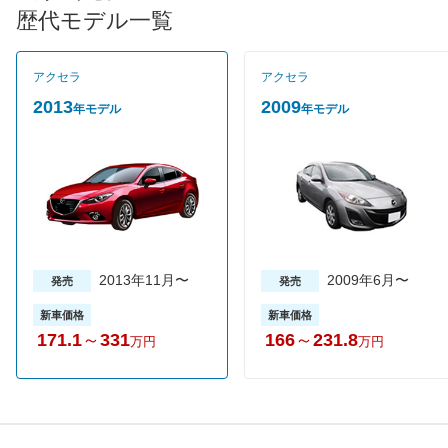
している。SKYACTIVE技術に加えて、アテンザにも採用してい
歴代モデル一覧
る衝突回避・被害軽減を図るプリクラッシュセーフティをはじめ
とした先進安全技術「i-ACTIVSENSE」を一部グレードに装備し
ている。グレードは1.5Lエンジン搭載の15Cと15S、そしてハイ
アクセラ
アクセラ
ブリッド３種類の合計５グレード。売れ筋は1.5L車の上級グレー
ド15S。
2013
2009
年モデル
年モデル
2013年11月〜
2009年6月〜
発売
発売
新車価格
新車価格
171.1
～
331
166
～
231.8
万円
万円