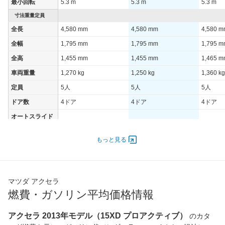
最小回転
5.3 m
5.3 m
5.3 m
寸法重量定員
全長
4,580 mm
4,580 mm
4,580 
全幅
1,795 mm
1,795 mm
1,795 
全高
1,455 mm
1,455 mm
1,465 
車両重量
1,270 kg
1,250 kg
1,360 kg
定員
5人
5人
5人
ドア数
4ドア
4ドア
4ドア
オートスライド
-
-
-
ドア
エンジン
もっと見る
最高出力
82.00 [111]/ 6,000
82.00 [111]/ 6,000
82.00 [1
最高トルク
144 [14.7]/ 3,500
144 [14.7]/ 3,500
144 [14.
マツダ アクセラ
過給機
-
-
-
燃費・ガソリン平均価格情報
タイヤ
前輪サイズ
205/60R16 92V
205/60R16 92V
205/60R
アクセラ 2013年モデル（15XD プロアクティブ）
のカタ
後輪サイズ
205/60R16 92V
205/60R16 92V
205/60R