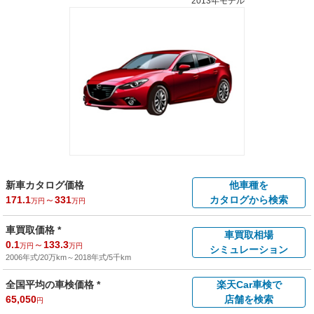
2013年モデル
新車カタログ価格
他車種を
171.1
～
331
カタログから検索
万円
万円
車買取価格 *
車買取相場
0.1
～
133.3
万円
万円
シミュレーション
2006年式/20万km
～
2018年式/5千km
全国平均の車検価格 *
楽天Car車検で
65,050
店舗を検索
円