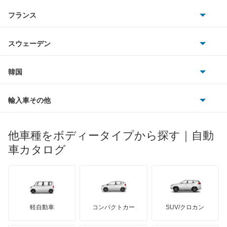
アストンマーティン
アルファロメオ
フランス
いすゞ
アクセラ ハイブリッド
アウディ
シボレー
ジャガー
アウトビアンキ
シトロエン
スバル
アクセラスポーツ
スウェーデン
オペル
ビュイック
ダイムラー
フィアット
プジョー
スズキ
サーブ
アテンザ セダン
フォルクスワーゲン
韓国
フォード
ベントレー
フェラーリ
ルノー
ダイハツ
ボルボ
アテンザ ワゴン
ポルシェ
ヒョンデ
ポンティアック
輸入車その他
ランドローバー
マセラティ
ブガッティ
光岡自動車
アテンザスポーツ
メルセデス・ベンツ
デーウ
もっと見る
マーキュリー
BYD
ロータス
ランチア
他車種をボディータイプから探す｜自動
日産ディーゼル
もっと見る
アテンザスポーツワゴン
マイバッハ
キア
リンカーン
プロトン
車カタログ
ローバー
ランボルギーニ
日野自動車
イクシオン
ブラバス
サンヨン
デロリアン
TD
ロールスロイス
デトマソ
三菱ふそう
エチュード
ミニ
ADモータース
サリーン
ドンカーブート
ジネッタ
アバルト
軽自動車
コンパクトカー
SUV/クロカン
UDトラックス
カスタムキャブ
アルテガ
プリムス
バーキン
もっと見る
ケータハム
イノチェンティ