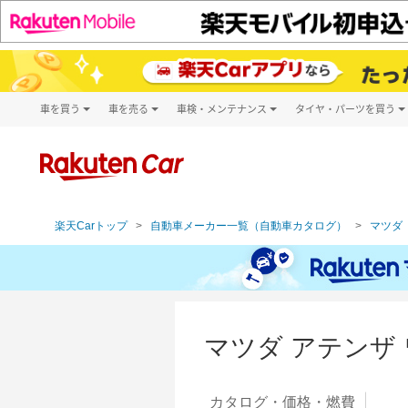
車を買う
車を売る
車検・メンテナンス
タイヤ・パーツを買う
試乗・商談
楽天Car車買取
車検予約
タイヤ・パー
キズ修理予約
新車
タイヤ交換サ
洗車・コーティング予約
メンテナンス管理
楽天Carトップ
自動車メーカー一覧（自動車カタログ）
マツダ（
マツダ アテンザ
カタログ・
価格・燃費