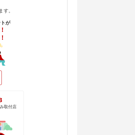
ます。
ントが
！
！
3
み取付店