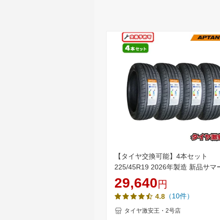
【タイヤ交換可能】4本セット
225/45R19 2026年製造 新品サ
ヤ APTANY RA301 225/45/19 225
29,640
円
19 225/45-19 225／45R19 225
（10件）
4.8
19 2254519 225 45 19 19イン
ヤ 4本組
タイヤ激安王・2号店