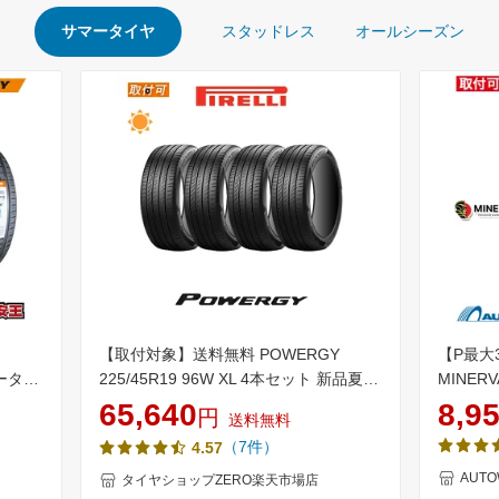
サマータイヤ
スタッドレス
オールシーズン
【取付対象】送料無料 POWERGY
【P最大
マータイ
225/45R19 96W XL 4本セット 新品夏タ
MINERV
-45-
イヤ ピレリ PIRELLI パワジー
(225/45
65,640
8,9
円
送料無料
／45／
ータイヤ 
（7件）
4.57
チ 夏タイ
チ
AUT
タイヤショップZERO楽天市場店