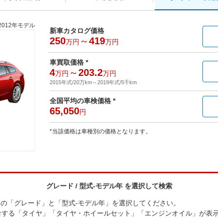
2012年モデル
新車カタログ価格
250
～
419
万円
万円
車買取価格 *
4
～
203.2
万円
万円
2015年式/20万km
～
2019年式/5千km
全国平均の車検価格 *
65,050
円
*当該価格は車種別の価格となります。
グレード / 型式-モデル年 を選択して検索
ン の「グレード」と「型式-モデル年」を選択してください。
合する「タイヤ」「タイヤ・ホイールセット」「エンジンオイル」が表