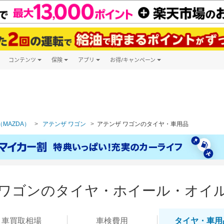
コンテンツ
保険
アプリ
お得/キャンペーン
楽天Carマガジン
キャンペーン一覧
ツ購入
自動車保険
楽天Carアプリ
自動車カタログ
ービス
楽天マイカー割
MAZDA）
アテンザ ワゴン
アテンザ ワゴンのタイヤ・車用品
 ワゴンのタイヤ・ホイール・オイ
車買取
相場
車検
費用
タイヤ・
車用