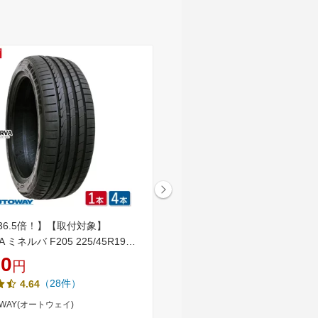
36.5倍！】【取付対象】
【取付対象】ブリヂストン レ
A ミネルバ F205 225/45R19
BRIDGESTONE REGNO GR-XII
/19 225-45-19 225/45-19) サマ
225/45R19 96W XL ジーアー
50
39,120
円
円
送料無料
夏タイヤ 単品 2本 4本 19イン
スリー GR-X3 GRX3(タイヤ
（28件）
4.64
（1件）
5.0
格）
OWAY(オートウェイ)
タイヤステージ 湘南 楽天市場店