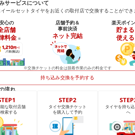
みサービスについて
ホイールセットタイヤをお近くの取付店で交換することができ
安心の
店舗予約＆
楽天ポイ
事前決済
全店舗
貯まる
ネット完結
律料金
使える
※
※交換チケットの料金は脱着作業のみの料金です
持ち込み交換を予約する
の流れ
STEP1
STEP2
STEP
可能な取付店舗
タイヤ交換チケット
タイヤを持ち込
を検索する
を購入して予約
へ