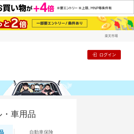
楽天市場
ログイン
ル・車用品
品
自動
車保険