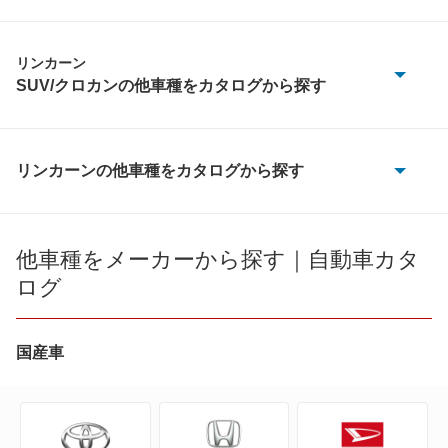
リンカーン
SUV/クロカンの他車種をカタログから探す
MKX
リンカーンの他車種をカタログから探す
もっと見る
LS
MKS
他車種をメーカーから探す｜自動車カタ
ログ
MKT
MKX
国産車
MKZ
アビエーター