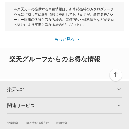
モーク
※楽天カーの提供する車種情報は、新車発売時のカタログデータ
を元に作成し常に最新情報に更新しておりますが、装備名称がメ
ーカー情報の名称と異なる場合、装備内容や価格情報などが更新
もっと見る
の遅れにより実際と異なる場合がございます。
※最新情報につきましては、各メーカーの情報をご確認くださ
い。
もっと見る
※また安全装備につきましては同名称の装備であっても動作範囲
や性能に違いがございますので、詳細情報は各メーカーの情報を
ご確認ください。
楽天グループからのお得な情報
楽天Car
関連サービス
TOP
よくある質問
キャンペーン一覧
試乗・商談
新車購入
企業情報
個人情報保護方針
採用情報