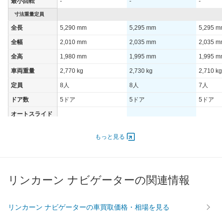
最小回転
-
-
-
寸法重量定員
全長
5,290 mm
5,295 mm
5,295 
全幅
2,010 mm
2,035 mm
2,035 
全高
1,980 mm
1,995 mm
1,995 
車両重量
2,770 kg
2,730 kg
2,710 kg
定員
8人
8人
7人
ドア数
5ドア
5ドア
5ドア
オートスライド
-
-
-
ドア
エンジン
もっと見る
最高出力
283.00 [385]/ 5,250
231.00 [314]/ 7,300
231.00 [
最高トルク
624 [63.6]/ 2,750
495 [50.5]/ 5,500
495 [50.
リンカーン ナビゲーターの関連情報
過給機
TB
-
-
タイヤ
前輪サイズ
275/55R20
275/55R20
275/55
リンカーン ナビゲーターの車買取価格・相場を見る
後輪サイズ
275/55R20
275/55R20
275/55