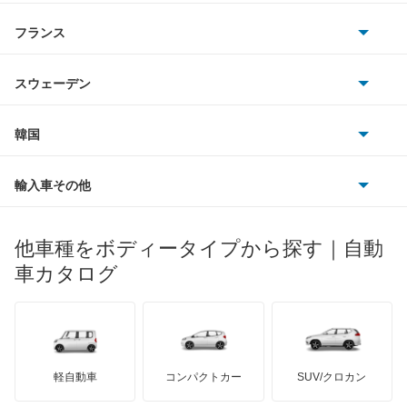
サターン
アストンマーティン
アルファロメオ
フランス
いすゞ
アウディ
シボレー
ジャガー
アウトビアンキ
シトロエン
スバル
スウェーデン
オペル
ビュイック
ダイムラー
フィアット
プジョー
スズキ
サーブ
フォルクスワーゲン
韓国
フォード
ベントレー
フェラーリ
ルノー
ダイハツ
ボルボ
ポルシェ
ヒョンデ
ポンティアック
輸入車その他
ランドローバー
マセラティ
ブガッティ
光岡自動車
メルセデス・ベンツ
デーウ
もっと見る
マーキュリー
BYD
ロータス
ランチア
他車種をボディータイプから探す｜自動
日産ディーゼル
もっと見る
マイバッハ
キア
リンカーン
プロトン
車カタログ
ローバー
ランボルギーニ
日野自動車
ブラバス
サンヨン
デロリアン
TD
ロールスロイス
デトマソ
三菱ふそう
ミニ
ADモータース
サリーン
ドンカーブート
ジネッタ
アバルト
軽自動車
コンパクトカー
SUV/クロカン
UDトラックス
アルテガ
プリムス
バーキン
もっと見る
ケータハム