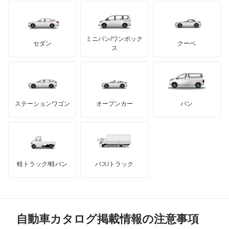
イノチェンティ
レクサス
テスラ
セアト
もっと見る
カーボディーズ
もっと見る
アキュラ
ミニバン/ワンボック
ジープ
KTM
セダン
クーペ
モーガン
ス
もっと見る
ダッジ
アルテガ
バンデンプラス
GMC
マクラーレン
もっと見る
ステーションワゴン
オープンカー
バン
ハマー
オースチン
インフィニティ
モーリス
軽トラック/軽バン
バス/トラック
トライアンフ
もっと見る
MG
自動車カタログ掲載情報の注意事項
ミニ