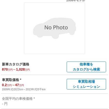
2008年モデル
新車カタログ価格
他車種を
870
～
1,028
カタログから検索
万円
万円
車買取価格 *
車買取相場
0.2
～
47
万円
万円
シミュレーション
2009年式/20万km
～
2013年式/5千km
全国平均の車検価格 *
- 円