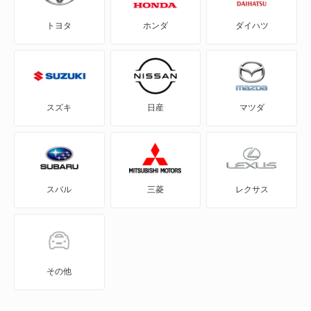
トヨタ
ホンダ
ダイハツ
コンチネンタル
タウンカー
ブラックウッド
スズキ
日産
マツダ
マーク7
マーク8
スバル
三菱
レクサス
マークLT
もっと見る
その他