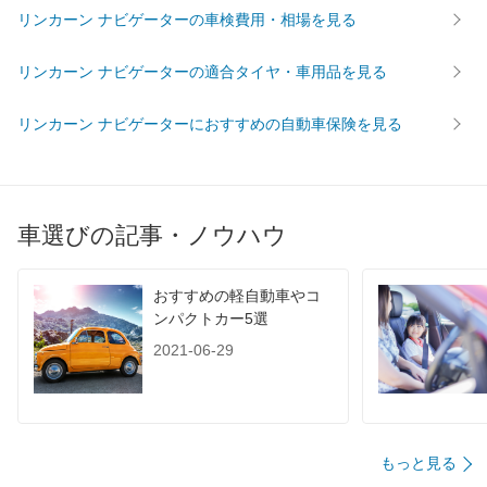
リンカーン ナビゲーターの車検費用・相場を見る
燃費
WLTC
-
-
-
リンカーン ナビゲーターの適合タイヤ・車用品を見る
WLTC/市街地
-
-
-
WLTC/郊外
-
-
-
リンカーン ナビゲーターにおすすめの自動車保険を見る
WLTC/高速道路
-
-
-
JC08
-
-
-
1015
-
-
-
車選びの記事・ノウハウ
60km定地
-
-
-
装備詳細を見る
装備詳細を見る
装備
装備オプション
おすすめの軽自動車やコ
ンパクトカー5選
2021-06-29
もっと見る