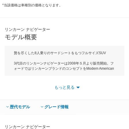
*当該価格は車種別の価格となります。
リンカーン ナビゲーター
モデル概要
贅を尽くした8人乗りのサードシートをもつフルサイズSUV
3代目のリンカーンナビゲーターは2008年５月より販売開始。フ
ォードではリンカーンブランドのコンセプトをModern American
Luxuryと定義して展開している。ボディサイズは全長が
5295mm、全高1995mmでFセグメントに属するフルサイズ
SUV。直線を多用したシンプルなデザインのエクステリアは中央
もっと見る
にリンカーンスターを配した格子状のクロームグリルを採用した
フロントマスクが個性を主張する。また、黒の本革シートやエボ
ニー材を採用した高級感のある広い室内空間は８人乗りの電動格
納式の３列シートがレイアウトされる。エンジンは
歴代モデル
グレード情報
5.4LV8SSOHCでミッションは6ATが組み合わされる。駆動方式
は4WDのみで新車価格は900万円。
リンカーン ナビゲーター