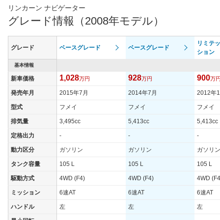
リンカーン ナビゲーター
グレード情報（2008年モデル）
リミテ
グレード
ベースグレード
ベースグレード
ション
基本情報
1,028
928
900
新車価格
万円
万円
万
発売年月
2015年7月
2014年7月
2012年
型式
フメイ
フメイ
フメイ
排気量
3,495cc
5,413cc
5,413cc
定格出力
-
-
-
動力区分
ガソリン
ガソリン
ガソリ
タンク容量
105 L
105 L
105 L
駆動方式
4WD (F4)
4WD (F4)
4WD (F4
ミッション
6速AT
6速AT
6速AT
ハンドル
左
左
左