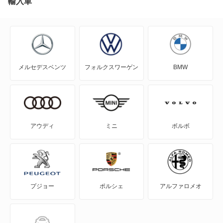
輸入車
RX450h
IS F
RX450h+
IS200t
RX500h
メルセデスベンツ
フォルクスワーゲン
BMW
IS250
RZ300e
IS250C
RZ350e
IS300
RZ450e
アウディ
ミニ
ボルボ
IS300h
RZ500e
IS350
RZ550e
プジョー
ポルシェ
アルファロメオ
IS350C
RZ600e
IS500
UX200