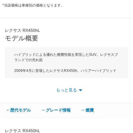
*当該価格は車種別の価格となります。
レクサス RX450hL
モデル概要
ハイブリッドによる優れた燃費性能を実現したSUV。レクサスブ
ランドでの売れ筋
2009年4月に登場したレクサスRX450h。ハリアーハイブリッド
がベースだが、プレミアムブランドであるレクサスにトレードさ
れたことで、ブランドイメージにあった高い走行性能と快適性を
実現した。ボディサイズは全長4770mm、全幅1885mmでDEセ
もっと見る
グメントに属する。ハリアーはリアサスペンションにストラット
式を採用しているが、より快適性とスタビリティの高さを実現さ
せるため、RXではダブルウィッシュボーン式に変更されてい
る。膨張比を大きくとったアトキンソンサイクルを採用した
歴代モデル
グレード情報
燃費
3.5・V6エンジンと、高出力モーターを組み合わせた「レクサ
ス・ハイブリッド・ドライブ」、4WD車にはフロントモーターと
は独立したリアモーターによって後輪も自在に駆動させる「E-
Four」を搭載。通常は前輪駆動で走行し、路面の変化によって
レクサス RX450hL