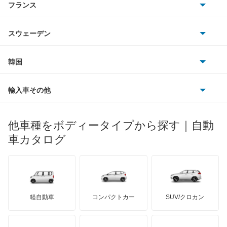
フランス
いすゞ
LS600h
アウディ
シボレー
ジャガー
アウトビアンキ
シトロエン
スバル
LS600hL
スウェーデン
オペル
ビュイック
ダイムラー
フィアット
プジョー
スズキ
サーブ
LX570
フォルクスワーゲン
韓国
フォード
ベントレー
フェラーリ
ルノー
ダイハツ
ボルボ
LX600
ポルシェ
ヒョンデ
ポンティアック
輸入車その他
ランドローバー
マセラティ
ブガッティ
光岡自動車
LX700h
メルセデス・ベンツ
デーウ
もっと見る
マーキュリー
BYD
ロータス
ランチア
他車種をボディータイプから探す｜自動
日産ディーゼル
もっと見る
NX200t
マイバッハ
キア
リンカーン
プロトン
車カタログ
ローバー
ランボルギーニ
日野自動車
NX250
ブラバス
サンヨン
デロリアン
TD
ロールスロイス
デトマソ
三菱ふそう
NX300
ミニ
ADモータース
サリーン
ドンカーブート
ジネッタ
アバルト
軽自動車
コンパクトカー
SUV/クロカン
UDトラックス
NX300h
アルテガ
プリムス
バーキン
もっと見る
ケータハム
イノチェンティ
レクサス
NX350