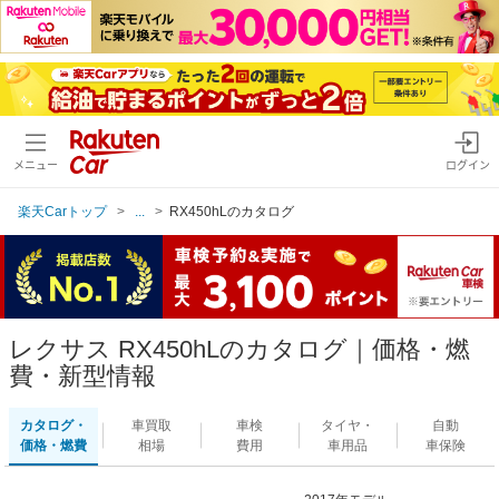
メニュー
ログイン
楽天Carトップ
...
RX450hLのカタログ
レクサス RX450hLのカタログ｜価格・燃
費・新型情報
カタログ・
車買取
車検
タイヤ・
自動
価格・燃費
相場
費用
車用品
車保険