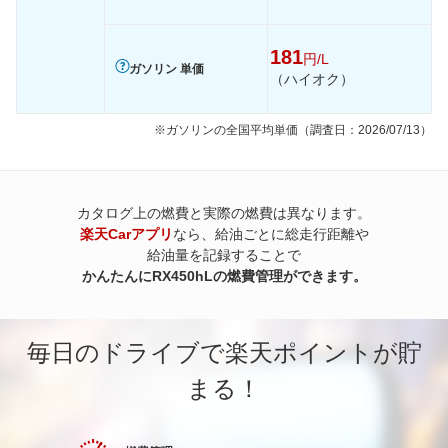
181
円/L
ガソリン 単価
（ハイオク）
※ガソリンの全国平均単価（調査日：2026/07/13）
カタログ上の燃費と実際の燃費は異なります。
楽天Carアプリ
なら、給油ごとに総走行距離や
給油量を記録することで
かんたんにRX450hLの燃費管理ができます。
毎日のドライブで楽天ポイントが貯
まる！