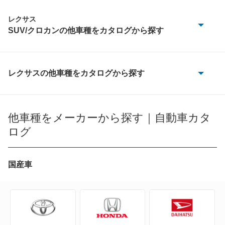
レクサス
SUV/クロカンの他車種をカタログから探す
GX550
LBX
レクサスの他車種をカタログから探す
CT200h
LX570
ES300h
他車種をメーカーから探す｜自動車カタ
LX600
ログ
ES350e
LX700h
ES350h
国産車
NX200t
ES500e
NX250
GS F
NX300