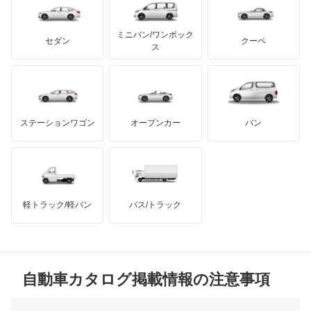
テスラ
セアト
もっと見る
カーボディーズ
もっと見る
アキュラ
NX350h
ミニバン/ワンボック
ジープ
KTM
セダン
クーペ
モーガン
ス
NX450h+
もっと見る
ダッジ
アルテガ
バンデンプラス
RC F
GMC
マクラーレン
もっと見る
ステーションワゴン
オープンカー
バン
RC200t
ハマー
オースチン
RC300
インフィニティ
モーリス
RC300h
軽トラック/軽バン
バス/トラック
トライアンフ
もっと見る
RC350
MG
RX200t
自動車カタログ掲載情報の注意事項
ミニ
RX270