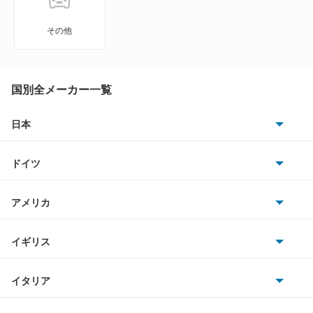
LBX
UX250h
その他
LC500
UX300e
LC500h
国別全メーカー一覧
UX300h
LFA
日本
もっと見る
トヨタ
LM500h
ドイツ
日産
LS460
AMG
アメリカ
ホンダ
LS460L
BMW
キャデラック
イギリス
三菱
LS500
BMWアルピナ
クライスラー
TVR
イタリア
マツダ
LS500h
スマート
サターン
アストンマーティン
アルファロメオ