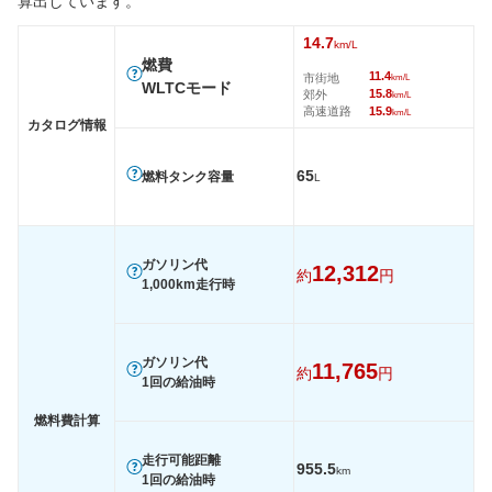
算出しています。
WLTC
14.7km/L
14.7km/L
-
14.7
km/L
WLTC/市街地
11.4km/L
11.4km/L
-
燃費
11.4
市街地
km/L
WLTCモード
WLTC/郊外
15.8km/L
15.8km/L
-
15.8
郊外
km/L
高速道路
15.9
km/L
WLTC/高速道路
15.9km/L
15.9km/L
-
カタログ情報
JC08
-
-
17.8km/
65
燃料タンク容量
L
1015
-
-
-
60km定地
-
-
-
装備詳細を見る
装備詳細を見る
装備
装備オプション
ガソリン代
12,312
約
円
1,000km走行時
ガソリン代
11,765
約
円
1回の給油時
燃料費計算
走行可能距離
955.5
km
1回の給油時