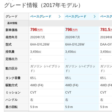
グレード情報（2017年モデル）
グレード
ベースグレード
ベースグレード
ベース
基本情報
796
796
781.5
新車価格
万円
万円
発売年月
2020年7月
2020年7月
2019年
型式
6AA-GYL26W
6AA-GYL26W
DAA-GY
排気量
3,456cc
3,456cc
3,456cc
定格出力
-
-
-
ガソリン（ハイブリッ
ガソリン（ハイブリッ
ガソリ
動力区分
ド）
ド）
ド）
タンク容量
65 L
65 L
65 L
駆動方式
4WD (F4)
4WD (F4)
4WD (F4
ミッション
CVT
CVT
CVT
ハンドル
右
右
右
最小回転
5.9 m
5.9 m
5.9 m