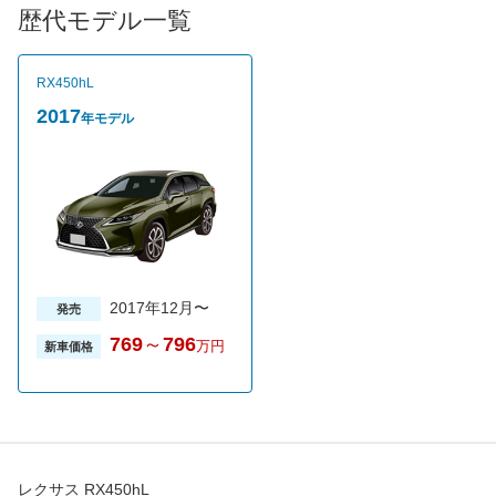
4WDへと切り替わる。駆動方式を問わずCVTが設定され、JC08
歴代モデル一覧
モード燃費は2WD車が17.4km/L、4WD車は16.8km/L（Fスポー
ツ）とクラストップクラスの燃費性能を実現している。グレード
は2WD車が2グレード、4WD車が3グレードの全5グレード。売れ
RX450hL
筋は上質でしなやかな乗り味を生み出すエアサスペンションを採
用した、最上級グレードのバージョンLエアサスペンション。
2017
年モデル
2017年12月〜
発売
769
～
796
万円
新車価格
レクサス RX450hL