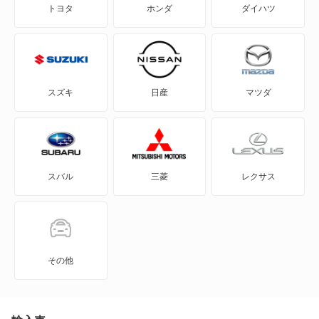
トヨタ
ホンダ
ダイハツ
GS200t
NX300h
GS250
NX350
GS300
NX350h
スズキ
日産
マツダ
GS300h
NX450h+
GS350
RX200t
スバル
三菱
レクサス
GS430
RX270
GS450h
RX300
GS460
RX350
その他
GX550
RX350h
HS250h