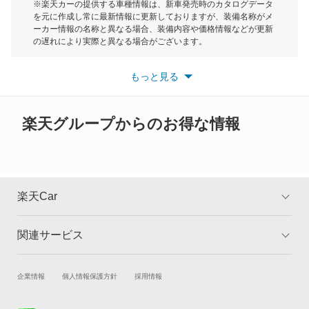
モーク
※楽天カーの提供する車種情報は、新車発売時のカタログデータ
を元に作成し常に最新情報に更新しておりますが、装備名称がメ
RX300
ーカー情報の名称と異なる場合、装備内容や価格情報などが更新
もっと見る
の遅れにより実際と異なる場合がございます。
RX350
※最新情報につきましては、各メーカーの情報をご確認くださ
い。
もっと見る
※また安全装備につきましては同名称の装備であっても動作範囲
RX350h
や性能に違いがございますので、詳細情報は各メーカーの情報を
ご確認ください。
RX450h
楽天グループからのお得な情報
RX450h+
RX500h
楽天Car
RZ300e
関連サービス
TOP
よくある質問
RZ350e
キャンペーン一覧
試乗・商談
新車購入
企業情報
個人情報保護方針
採用情報
RZ450e
楽天Car車買取
車検予約