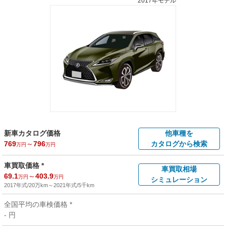
2017年モデル
新車カタログ価格
他車種を
769
～
796
カタログから検索
万円
万円
車買取価格 *
車買取相場
69.1
～
403.9
万円
万円
シミュレーション
2017年式/20万km
～
2021年式/5千km
全国平均の車検価格 *
- 円