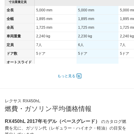
寸法重量定員
全長
5,000 mm
5,000 mm
5,000 
全幅
1,895 mm
1,895 mm
1,895 
全高
1,725 mm
1,725 mm
1,725 
車両重量
2,240 kg
2,230 kg
2,240 kg
定員
7人
6人
7人
ドア数
5ドア
5ドア
5ドア
オートスライド
-
-
-
ドア
エンジン
もっと見る
最高出力
193.00 [262]/ 5,600
193.00 [262]/ 5,600
193.00 [
最高トルク
335 [34.2]/ 4,000
335 [34.2]/ 4,000
335 [34.
レクサス RX450hL
過給機
-
-
-
燃費・ガソリン平均価格情報
タイヤ
前輪サイズ
235/55R20 102V
235/55R20 102V
235/55R
RX450hL 2017年モデル（ベースグレード）
のカタログ燃
後輪サイズ
235/55R20 102V
235/55R20 102V
235/55R
費を元に、ガソリン代（レギュラー・ハイオク・軽油）の目安を
燃費