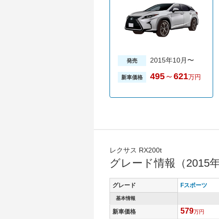
2015年10月〜
発売
495
～
621
万円
新車価格
レクサス RX200t
グレード情報（2015
グレード
Fスポーツ
基本情報
579
新車価格
万円