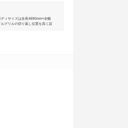
ディサイズは全長4890mm×全幅
ンドルグリルの切り返し位置を高く設
めとした先進性と人の手の触れる部分
0Nmを発生する2L直列4気筒ター
イブリッドシステムを搭載。ミッション
F）と4WDを設定し、燃費性能は
ラッシュセーフティ」をはじめ、高速
ージとなった「レクサスセーフティ
車時に左右後方から接近している車
ランドとして初採用するなど充実し
はRX450hに3列シートモデルの
変更した。2019年8月にマイナーチェ
転支援システムでは新世代の「レク
大するなどアップデートされてい
の連携が強化されている。そして
、車両後方の検知能力を向上させてい
ージルームに装備し利便性を向上させ