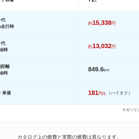
-
-
-
-
-
-
ン代
を見る
装備詳細を見る
装備詳細を見る
装備詳細を見
15,338
約
円
km走行時
ン代
13,032
約
円
油時
能距離
849.6
km
油時
181
 単価
（ハイオク）
円/L
※ガソリン
カタログ上の燃費と実際の燃費は異なります。