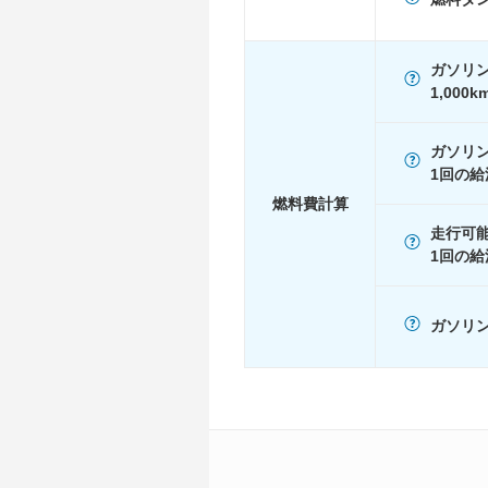
1015
-
60km定地
-
ガソリ
装備詳細
装備オプション
1,000
ガソリ
1回の給
燃料費計算
走行可
1回の給
ガソリン