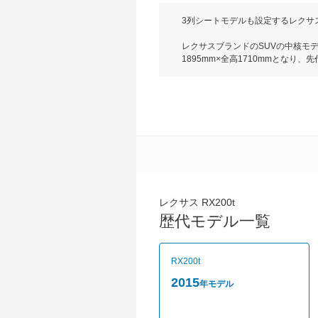
3列シートモデルも設定するレクサ
レクサスブランドのSUVの中核モデ
1895mm×全高1710mmとな
定し、鋭さと力強さを両立している
には柔らかで上質な素材を採用するな
ボ、RX450hに最高出力262ps
は2Lターボが6AT、ハイブリッド
JC08モードで11.2～18.8
道路などで先行車との車間距離を保
システム＋」を装備。またペダルの
両を検知し、衝突の危険性があると
た運転支援システムを採用している。20
RX450h Lを追加。同時にアルミ
ンジを行い、内外装の変更をはじめ
レクサス RX200t
サスセーフティシステム＋」を搭載
歴代モデル一覧
る。さらに搭載されているマルチメ
2020年７月には、運転支援シス
る。また、最大1500Wの家庭用
RX200t
ている。（2020.7）
2015
年モデル