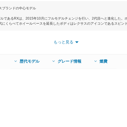
スブランドの中心モデル
ルであるRXは、2015年10月にフルモデルチェンジを行い、2代目へと進化した。ボ
り、先代にくらべてホイールベースを延長したボディはレクサスのアイコンであるスピ
。加えて、センターパネルに装着される12.3インチのワイドディスプレイをはじ
ど上質感の両立が特徴だ。エンジンは、RX200tに最高出力238ps、最大トルク35
、最大トルク335Nmを発生する3.5LV型6気筒ガソリンエンジン＋電気モーターのハ
もっと見る
がCVTとなっている。駆動方式は4WDのみのFスポーツを除く全グレードで2WD（F
km/Lを実現している。安全性能では、歩行者検知機能付衝突回避支援ブレーキの「プリク
ちながら追従走行する「レーダークルーズコントロール」など４つの機能がパッケ
踏み間違いによる衝突事故を緩和するインテリジェントクリアランスソーナーや駐
歴代モデル
グレード情報
燃費
自動的にブレーキ操作を行うリヤクロストラフィックオートブレーキをレクサスブ
16年8月にはRX200t、RX450h Fスポーツに2WD車を追加し、2017年12月に
ホイールの塗装変更やセキュリティ強化を行うと共に、RX200tの名称をRX300へと
乗り心地を向上させるためボディやサスペンションに改良を施している。また、運
。プリクラッシュセーフティの検知対象を昼間の自転車運転者や夜間の歩行者に拡
ディアシステムは新たにタッチディスプレイを採用するとともにスマートフォンと
テムのパーキングサポートブレーキやブラインドスポットモニターを全車標準装備し
電気機器が使用できるアクセサリーコンセントをフロントセンターコンソールとラゲ