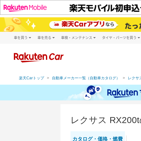
車を買う
車を売る
車検・メンテナンス
タイヤ・パーツを買う
試乗・商談
楽天Car車買取
車検予約
タイヤ・パー
キズ修理予約
新車
タイヤ交換サ
洗車・コーティング予約
メンテナンス管理
楽天Carトップ
自動車メーカー一覧（自動車カタログ）
レクサス
レクサス RX20
カタログ・
価格・燃費