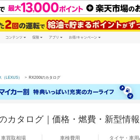
コンテンツ
保険
アプリ
お得/キャンペーン
楽天Carマガジン
キャンペーン一覧
ツ購入
自動車保険
楽天Carアプリ
自動車カタログ
ービス
楽天マイカー割
（LEXUS）
RX200tのカタログ
0tのカタログ｜価格・燃費・新型情報
車買取
相場
車検
費用
タイヤ・
車用