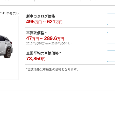
2015年モデル
新車カタログ価格
495
～
621
万円
万円
車買取価格 *
47
～
289.6
万円
万円
2015年式/20万km
～
2018年式/5千km
全国平均の車検価格 *
73,850
円
*当該価格は車種別の価格となります。