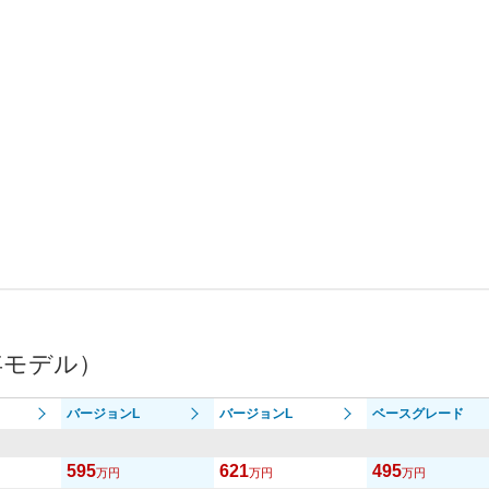
年モデル）
バージョンL
バージョンL
ベースグレード
595
621
495
万円
万円
万円