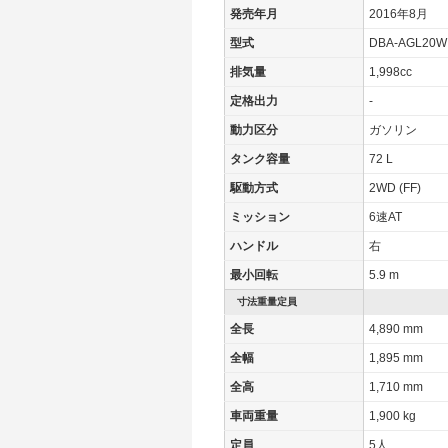
発売年月
2016年8月
型式
DBA-AGL20W
排気量
1,998cc
定格出力
-
動力区分
ガソリン
タンク容量
72 L
駆動方式
2WD (FF)
ミッション
6速AT
ハンドル
右
最小回転
5.9 m
寸法重量定員
全長
4,890 mm
全幅
1,895 mm
全高
1,710 mm
車両重量
1,900 kg
定員
5人