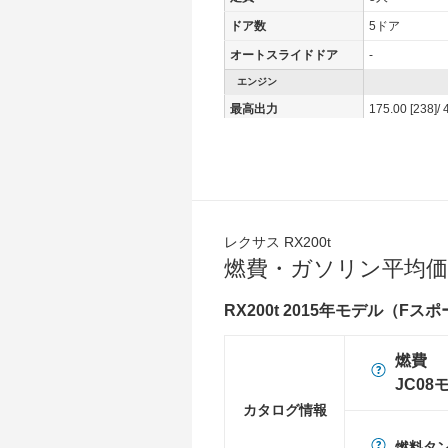
ドア数
5ドア
オートスライドドア
-
エンジン
最高出力
175.00 [238]/ 
最高トルク
350 [35.7]/ 1,
過給機
TB
タイヤ
前輪サイズ
235/55R20 1
レクサス RX200t
後輪サイズ
235/55R20 1
燃費・ガソリン平均価
燃費
WLTC
-
RX200t 2015年モデル（Fス
WLTC/市街地
-
燃費
WLTC/郊外
-
JC08
WLTC/高速道路
-
カタログ情報
JC08
11.8km/L
燃料タ