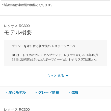
*当該価格は車種別の価格となります。
レクサス RC300
モデル概要
ブランドを牽引する新世代のFRスポーツクーペ
RCは、トヨタのプレミアムブランド、レクサスから2014年10月
23日に販売開始されたスポーツクーペだ。レクサスSC以来とな
るクーペボディのRCはレクサスの目指す「エモーショナルな走
り」のイメージをけん引するモデルとなっている。ボディサイズ
は全長が4695mm、全幅が1840mm、全高が1395mmでDセグメ
もっと見る
ントに属する。レクサスのアイデンティティであるスピンドルグ
リルを起点とするワイド＆ローのフロントビューと、張り出した
ホイールフレアが特徴で、フロントとリアのL字型に発行する
LEDランプがレクサスであることを主張している。パワートレイ
歴代モデル
グレード情報
燃費
ンは、RC350に3.5LV8DOHCエンジンと8速AT、RC300hに2.5L
直4エンジンとモーターを組み合わせたハイブリッドシステムを
搭載している。ハイブリッド車のRC300hはJC08モード燃費
23.2km/Lを実現。高い走行性能を実現するために、空気の流れを
レクサス RC300