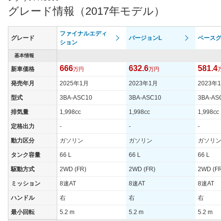
グレード情報（2017年モデル）
ファイナルエディ
グレード
バージョンL
ベース
ション
基本情報
666
632.6
581.4
新車価格
万円
万円
発売年月
2025年1月
2023年1月
2023年
型式
3BA-ASC10
3BA-ASC10
3BA-AS
排気量
1,998cc
1,998cc
1,998cc
定格出力
-
-
-
動力区分
ガソリン
ガソリン
ガソリ
タンク容量
66 L
66 L
66 L
駆動方式
2WD (FR)
2WD (FR)
2WD (F
ミッション
8速AT
8速AT
8速AT
ハンドル
右
右
右
最小回転
5.2 m
5.2 m
5.2 m