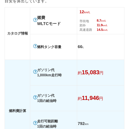
目安を算出しています。
燃費
WLTC
12km/L
12km/L
12km/L
12
km/L
WLTC/市街地
8.7km/L
8.7km/L
8.7km/L
燃費
8.7
市街地
km/L
WLTCモード
WLTC/郊外
11.9km/L
11.9km/L
11.9km/
11.9
郊外
km/L
高速道路
14.5
km/L
WLTC/高速道路
14.5km/L
14.5km/L
14.5km/
カタログ情報
JC08
-
-
-
66
燃料タンク容量
L
1015
-
-
-
60km定地
-
-
-
装備詳細を見る
装備詳細を見る
装備
装備オプション
ガソリン代
15,083
約
円
1,000km走行時
ガソリン代
11,946
約
円
1回の給油時
燃料費計算
走行可能距離
792
km
1回の給油時