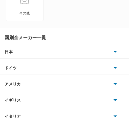
LBX
その他
LC500
LC500h
国別全メーカー一覧
LFA
日本
トヨタ
LM500h
ドイツ
日産
LS460
AMG
アメリカ
ホンダ
LS460L
BMW
キャデラック
イギリス
三菱
LS500
BMWアルピナ
クライスラー
TVR
イタリア
マツダ
LS500h
スマート
サターン
アストンマーティン
アルファロメオ