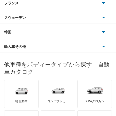
フランス
いすゞ
LS600h
アウディ
シボレー
ジャガー
アウトビアンキ
シトロエン
スバル
LS600hL
スウェーデン
オペル
ビュイック
ダイムラー
フィアット
プジョー
スズキ
サーブ
LX570
フォルクスワーゲン
韓国
フォード
ベントレー
フェラーリ
ルノー
ダイハツ
ボルボ
LX600
ポルシェ
ヒョンデ
ポンティアック
輸入車その他
ランドローバー
マセラティ
ブガッティ
光岡自動車
LX700h
メルセデス・ベンツ
デーウ
もっと見る
マーキュリー
BYD
ロータス
ランチア
他車種をボディータイプから探す｜自動
日産ディーゼル
もっと見る
NX200t
マイバッハ
キア
リンカーン
プロトン
車カタログ
ローバー
ランボルギーニ
日野自動車
NX250
ブラバス
サンヨン
デロリアン
TD
ロールスロイス
デトマソ
三菱ふそう
NX300
ミニ
ADモータース
サリーン
ドンカーブート
ジネッタ
アバルト
軽自動車
コンパクトカー
SUV/クロカン
UDトラックス
NX300h
アルテガ
プリムス
バーキン
もっと見る
ケータハム
イノチェンティ
レクサス
NX350