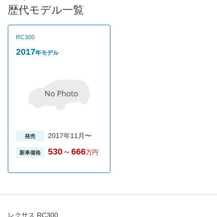
車両安定性の確保に利用する「空力操安」という新しいアプロー
歴代モデル一覧
チを行っている。RC350、RC300hともにグレードはスタンダー
ド、Fスポーツ、バージョンLの３グレードで駆動方式はFRのみ
となっている。売れ筋グレードはRC300hのFスポーツだ。
RC300
2017
年モデル
2017年11月〜
発売
530
～
666
万円
新車価格
レクサス RC300