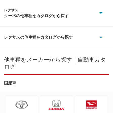
レクサス
クーペの他車種をカタログから探す
LC500
LC500h
レクサスの他車種をカタログから探す
CT200h
RC F
ES300h
他車種をメーカーから探す｜自動車カタ
RC200t
ログ
ES350e
RC300h
ES350h
国産車
RC350
ES500e
もっと見る
GS F