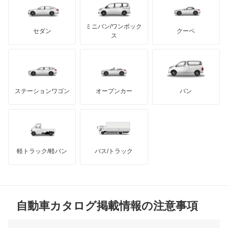
テスラ
セアト
もっと見る
カーボディーズ
もっと見る
アキュラ
NX350h
ミニバン/ワンボック
ジープ
KTM
セダン
クーペ
モーガン
ス
NX450h+
もっと見る
ダッジ
アルテガ
バンデンプラス
RC F
GMC
マクラーレン
もっと見る
ステーションワゴン
オープンカー
バン
RC200t
ハマー
オースチン
RC300h
インフィニティ
モーリス
RC350
軽トラック/軽バン
バス/トラック
トライアンフ
もっと見る
RX200t
MG
RX270
自動車カタログ掲載情報の注意事項
ミニ
RX300