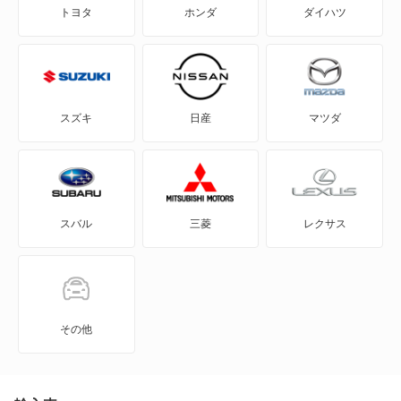
トヨタ
ホンダ
ダイハツ
GS200t
GS250
GS300
スズキ
日産
マツダ
GS300h
GS350
スバル
三菱
レクサス
GS430
GS450h
GS460
その他
GX550
HS250h