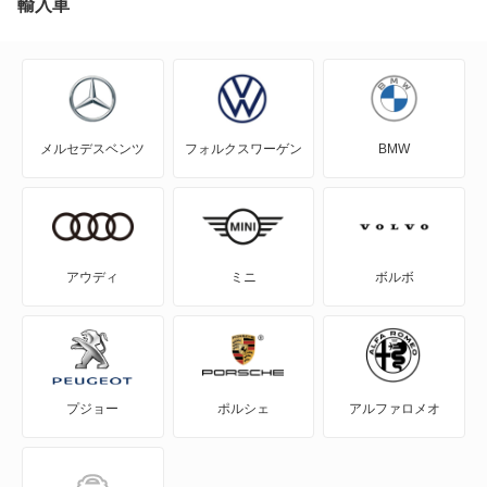
輸入車
IS F
IS200t
メルセデスベンツ
フォルクスワーゲン
BMW
IS250
IS250C
IS300
アウディ
ミニ
ボルボ
IS300h
IS350
プジョー
ポルシェ
アルファロメオ
IS350C
IS500