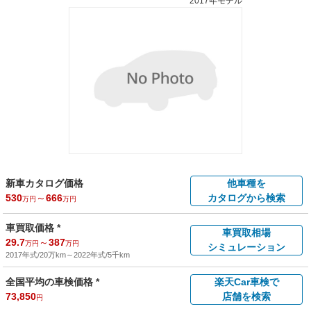
2017年モデル
新車カタログ価格
他車種を
530
～
666
カタログから検索
万円
万円
車買取価格 *
車買取相場
29.7
～
387
万円
万円
シミュレーション
2017年式/20万km
～
2022年式/5千km
全国平均の車検価格 *
楽天Car車検で
73,850
店舗を検索
円