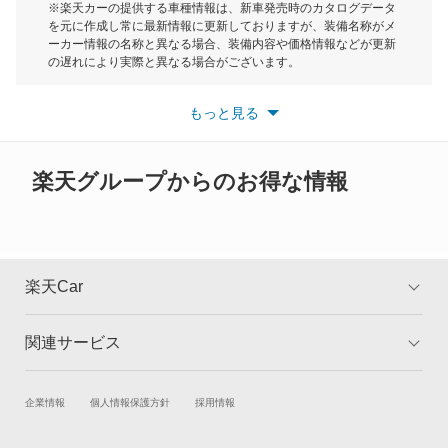
モーク
※楽天カーの提供する車種情報は、新車発売時のカタログデータ
を元に作成し常に最新情報に更新しておりますが、装備名称がメ
RX350
ーカー情報の名称と異なる場合、装備内容や価格情報などが更新
もっと見る
の遅れにより実際と異なる場合がございます。
RX350h
※最新情報につきましては、各メーカーの情報をご確認くださ
い。
もっと見る
※また安全装備につきましては同名称の装備であっても動作範囲
RX450h
や性能に違いがございますので、詳細情報は各メーカーの情報を
ご確認ください。
RX450h+
楽天グループからのお得な情報
RX450hL
RX500h
楽天Car
RZ300e
関連サービス
TOP
よくある質問
RZ350e
キャンペーン一覧
試乗・商談
新車購入
企業情報
個人情報保護方針
採用情報
RZ450e
楽天Car車買取
車検予約