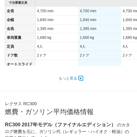
寸法重量定員
全長
4,700 mm
4,700 mm
4,700 
全幅
1,840 mm
1,840 mm
1,840 
全高
1,395 mm
1,395 mm
1,395 
車両重量
1,680 kg
1,680 kg
1,680 kg
定員
4人
4人
4人
ドア数
2ドア
2ドア
2ドア
オートスライド
-
-
-
ドア
エンジン
もっと見る
最高出力
180.00 [245]/ 5,200
180.00 [245]/ 5,200
180.00 [
最高トルク
350 [35.7]/ 1,650
350 [35.7]/ 1,650
350 [35.
レクサス RC300
過給機
TB
TB
TB
燃費・ガソリン平均価格情報
タイヤ
前輪サイズ
235/40R19 92Y
235/40R19 92Y
235/45R
RC300 2017年モデル（ファイナルエディション）
のカタ
後輪サイズ
265/35R19 94Y
235/40R19 92Y
235/45R
ログ燃費を元に、ガソリン代（レギュラー・ハイオク・軽油）の