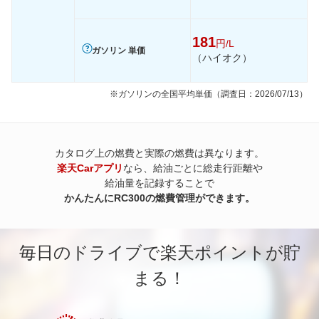
181
円/L
ガソリン 単価
（ハイオク）
※ガソリンの全国平均単価（調査日：2026/07/13）
カタログ上の燃費と実際の燃費は異なります。
楽天Carアプリ
なら、給油ごとに総走行距離や
給油量を記録することで
かんたんにRC300の燃費管理ができます。
毎日のドライブで楽天ポイントが貯
まる！