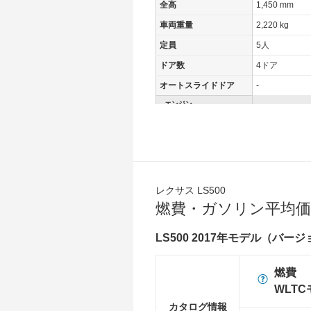
全高
1,450 mm
車両重量
2,220 kg
定員
5人
ドア数
4ドア
オートスライドドア
-
エンジン
最高出力
310.00 [422]/ -
最高トルク
600 [61.2]/ 1,
過給機
TB
タイヤ
レクサス LS500
前輪サイズ
245/50R19 1
燃費・ガソリン平均価
後輪サイズ
245/50R19 1
LS500 2017年モデル（バー
燃費
WLTC
10.1km/L
燃費
WLTC/市街地
6.5km/L
WLT
WLTC/郊外
10.1km/L
カタログ情報