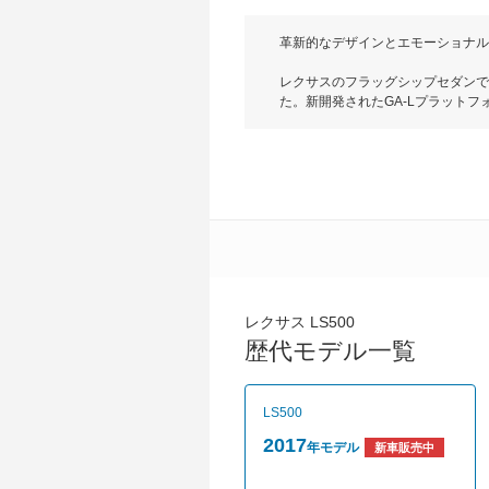
革新的なデザインとエモーショナル
レクサスのフラッグシップセダンであ
た。新開発されたGA-Lプラット
特徴となっている。ボディサイズは全長
ーフードから流れるように助手席ま
心地良い安心感を創出。広がり感と
によって運転に集中できるように作られ
ク600Nmという圧倒的なパワーで静
モーターを組み合わせたマルチステ
もに駆動方式はFR（後輪駆動）と4WDを
る。安全装備では、新時代のフラッ
を搭載。プリクラッシュセーフティ
ブ」を追加している。グレードはLS
し、合計20グレードを用意。売れ筋は
レクサス LS500
歴代モデル一覧
LS500
2017
年モデル
新車販売中