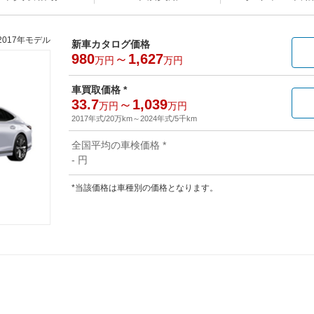
2017年モデル
新車カタログ価格
980
～
1,627
万円
万円
車買取価格 *
33.7
～
1,039
万円
万円
2017年式/20万km
～
2024年式/5千km
全国平均の車検価格 *
- 円
*当該価格は車種別の価格となります。