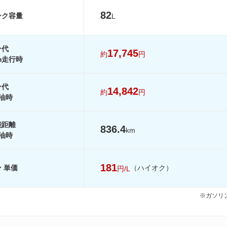
12.2km/L
13.2km/L
12.2km/L
82
ンク容量
L
-
-
-
-
-
-
ン代
-
-
-
17,745
約
円
km走行時
を見る
装備詳細を見る
装備詳細を見る
装備詳細を見
ン代
14,842
約
円
油時
能距離
836.4
km
油時
181
 単価
（ハイオク）
円/L
※ガソリン