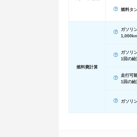
WLTC/高速道路
13.2km/L
燃料タ
JC08
-
1015
-
ガソリ
60km定地
-
1,000
装備詳細
装備オプション
ガソリ
1回の給
燃料費計算
走行可
1回の給
ガソリン