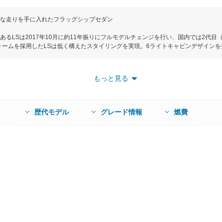
な走りを手に入れたフラッグシップセダン
るLSは2017年10月に約11年振りにフルモデルチェンジを行い、国内では2代目
フォームを採用したLSは低く構えたスタイリングを実現。6ライトキャビンデザイン
5235mm×全幅1900mm×全高1450mm（4WD車は1460mm）でFセグメン
で伸びる繊細なレジスターを採用することで広がり感を、シートとの一体感を感じ
安心感を両立した空間の中にあるコクピットはドライバーを中心とした姿勢変化や
もっと見る
ている。パワートレインはLS500には新開初の3.5LV6ツインターボエンジン＋10
粛性と爽快な加速フィーリングを両立している。LS500hにはLC500hに搭載された
ージハイブリッドシステムを採用。10速CVTと組み合わすことでシステム合計出力は
設定し、JC08モード燃費はLS500が9.5～10.2km/L、LS500hが14.4～16
歴代モデル
グレード情報
燃費
グシップモデルに相応しい世界トップの安全性を目指して、予防安全パッケージ「
をはじめ、レーダークルーズコントロールといった機能を向上させるとともに、高
500、LS500hそれぞれにスタンダード、Iパッケージ、Fスポーツ、バージョン
LS500hのバージョンL。新車価格は980万～1640万円となっている。