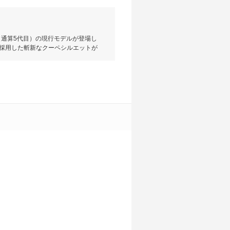
（通算5代目）の現行モデルが登場し
を採用した斬新なクーペシルエットが
トに属する。インテリアは上部にメータ
るコンソールアームレストによって
視線移動の少ない操作系レイアウト
速AT。最高出力422ps、最大トル
3.5LV6ガソリンエンジン＋２つの
359psを発生する。量両モデルと
.4km/Lと優れた燃費性能を実現してい
レクサスセーフティシステム＋A」
度運転支援技術「レクサスコドライ
L、エクスクルーシブの５タイプを設定