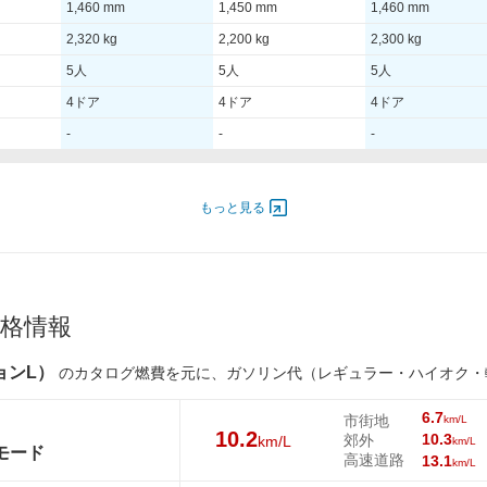
1,460 mm
1,450 mm
1,460 mm
2,320 kg
2,200 kg
2,300 kg
5人
5人
5人
4ドア
4ドア
4ドア
-
-
-
310.00 [422]/ -
310.00 [422]/ -
310.00 [422]/ -
もっと見る
600
600 [61.2]/ 1,600
600 [61.2]/ 1,600
600 [61.2]/ 1,600
TB
TB
TB
01W
245/50R19 101W
245/50R19 101W
245/50R19 101W
格情報
01W
245/50R19 101W
245/50R19 101W
245/50R19 101W
ジョンL）
のカタログ燃費を元に、ガソリン代（レギュラー・ハイオク・
9.5km/L
10.1km/L
9.5km/L
6.7
市街地
km/L
10.2
6.2km/L
6.5km/L
6.2km/L
10.3
郊外
km/L
km/L
Cモード
高速道路
13.1
km/L
9.6km/L
10.1km/L
9.6km/L