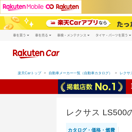
車を買う
車を売る
車検・メンテナンス
タイヤ・パーツを買う
試乗・商談
楽天Car車買取
車検予約
タイヤ・パー
キズ修理予約
新車
タイヤ交換サ
洗車・コーティング予約
メンテナンス管理
楽天Carトップ
自動車メーカー一覧（自動車カタログ）
レクサス
レクサス LS5
カタログ・
価格・燃費