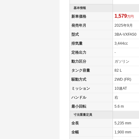
基本情報
1,579
新車価格
万円
発売年月
2025年9月
型式
3BA-VXFA50
排気量
3,444cc
定格出力
-
動力区分
ガソリン
タンク容量
82 L
駆動方式
2WD (FR)
ミッション
10速AT
ハンドル
右
最小回転
5.6 m
寸法重量定員
全長
5,235 mm
全幅
1,900 mm