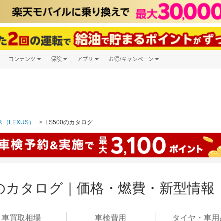
コンテンツ
保険
アプリ
お得/キャンペーン
楽天Carマガジン
キャンペーン一覧
ツ購入
自動車保険
楽天Carアプリ
自動車カタログ
ービス
楽天マイカー割
（LEXUS）
LS500のカタログ
00のカタログ｜価格・燃費・新型情報
車買取
相場
車検
費用
タイヤ・
車用