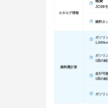
燃費
WLTC/市街地
10.7km/L
JC08
WLTC/郊外
13.4km/L
カタログ情報
WLTC/高速道路
15.6km/L
燃料タ
JC08
-
1015
-
ガソリ
60km定地
-
1,000
装備詳細
装備オプション
ガソリ
1回の給
燃料費計算
走行可
1回の給
ガソリン