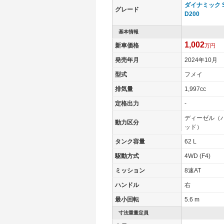
ダイナミック 
グレード
D200
基本情報
1,002
新車価格
万円
発売年月
2024年10月
型式
フメイ
排気量
1,997cc
定格出力
-
ディーゼル（
動力区分
ッド）
タンク容量
62 L
駆動方式
4WD (F4)
ミッション
8速AT
ハンドル
右
最小回転
5.6 m
寸法重量定員