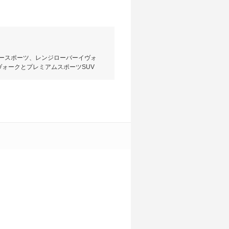
ースポーツ、レンジローバーイヴォ
ォークとプレミアムスポーツSUV
mでEセグメントに属する。レンジロー
たスッキリとしたデザインが特徴。
リックスLEDヘッドライトなどの
テム「タッチプロデュオ」を標準装
、ランドローバー初搭載の2L直4ター
直4ディーゼルターボの3タイプを設
WDシステムを搭載する。乗車定員
デパーチャーウォーニングが標準装
なグレード構成となっている。売れ筋