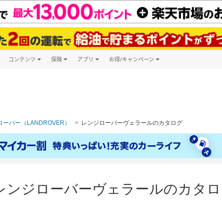
コンテンツ
保険
アプリ
お得/キャンペーン
楽天Carマガジン
キャンペーン一覧
ツ購入
自動車保険
楽天Carアプリ
自動車カタログ
ービス
楽天マイカー割
ーバー（LANDROVER）
レンジローバーヴェラールのカタログ
レンジローバーヴェラールのカタロ