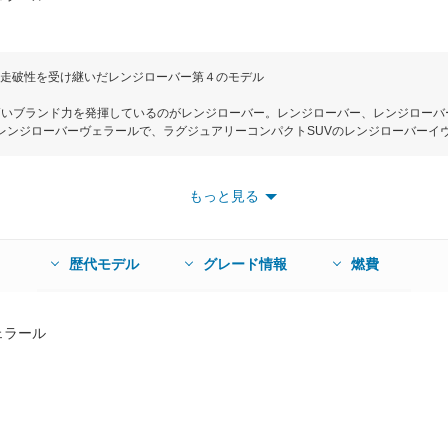
走破性を受け継いだレンジローバー第４のモデル
高いブランド力を発揮しているのがレンジローバー。レンジローバー、レンジローバ
レンジローバーヴェラールで、ラグジュアリーコンパクトSUVのレンジローバーイヴ
に位置するモデル。ボディサイズは全長4803mm×全幅2032mm×全高1665m
と優れた走破性能を受け継ぎながら、還元主義という理念に基づいて無駄を排除し
、ランドローバー初となるドアパネル格納式のデプロイアブル・ドアハンドルやマト
もっと見る
の10.2インチの高解像度タッチスクリーンからなる最新のインフォテイメントシス
出力380ps、最大トルク450Nmを発生する3LV6スーパーチャージャーをはじめ
0psの2つの仕様を用意。さらに最高出力180ps、最大トルク430Nmを発生する2L
み合わされ、駆動方式はインテリジェントドライブラインダイナミクスを搭載した4
歴代モデル
グレード情報
燃費
クディスタンスコントロール、サラウンドカメラシステム、緊急ブレーキ、レーン
ンと2Lディーゼルが各8グレード、3LV6が９グレードの合計33グレードと多彩
で新車価格は699万～1526万円となっている。
ェラール