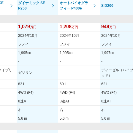
SE
ダイナミック SE
オートバイオグラ
S D200
P250
フィー P400e
1,079
1,208
949
万円
万円
万円
2024年10月
2024年10月
2024年10月
フメイ
フメイ
フメイ
1,995cc
1,995cc
1,997cc
-
-
-
ハイブリ
ディーゼル（ハイ
ガソリン
-
ッド）
83 L
69 L
62 L
4WD (F4)
4WD (F4)
4WD (F4)
8速AT
8速AT
8速AT
右
右
右
5.6 m
5.6 m
5.6 m