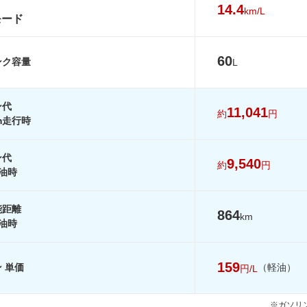
6.3km/L
8.7km/L
10.7km/L
14.4
km/L
モード
10km/L
9.9km/L
13.4km/L
11.8km/L
12.3km/L
15.6km/L
60
ンク容量
L
-
-
-
-
-
-
ン代
-
-
-
11,041
約
円
km走行時
を見る
装備詳細を見る
装備詳細を見る
装備詳細を見
ン代
9,540
約
円
油時
能距離
864
km
油時
159
 単価
（軽油）
円/L
※ガソリン