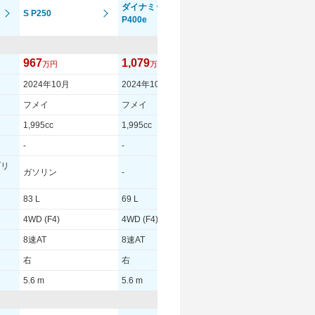
ダイナミック SE
オートバイオグラ
S P250
P400e
フィー P250
967
1,079
1,208
万円
万円
万円
2024年10月
2024年10月
2024年10月
フメイ
フメイ
フメイ
1,995cc
1,995cc
1,995cc
-
-
-
ブリ
ガソリン
-
ガソリン
83 L
69 L
83 L
4WD (F4)
4WD (F4)
4WD (F4)
8速AT
8速AT
8速AT
右
右
右
5.6 m
5.6 m
5.6 m