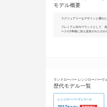
モデル概要
ラグジュアリーなデザインと優れた
プレミアムSUVブランドとして、
ークの3車種に加え追加されたのが
であるレンジローバースポーツの中間
バーヴェラールはラグジュアリーさ
エクステリアは滑らかな面を採用し
最新技術を投入。インテリアは2つ
備している。搭載するエンジンは最高
ボは最高出力250psと最高出力30
定。ミッションは全車８速ATが組
は5人。安全装備は全車にリアパー
備されている。グレードは2Lガソリ
グレードは安全装備の充実したHSE
ランドローバー レンジローバーヴ
歴代モデル一覧
レンジローバーヴェラール
2017