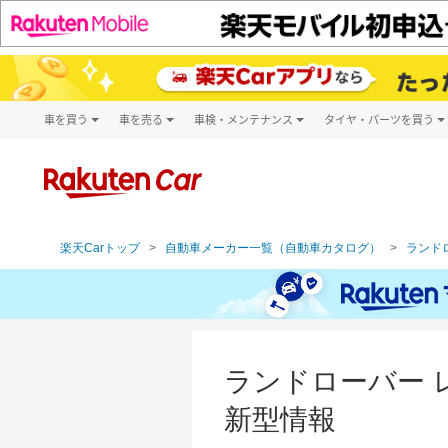
車を買う
車を売る
車検・メンテナンス
タイヤ・パーツを買う
試乗・商談
楽天Car車買取
車検予約
タイヤ・パー
キズ修理予約
新車
タイヤ交換サ
洗車・コーティング予約
メンテナンス管理
楽天Carトップ
自動車メーカー一覧（自動車カタログ）
ランドロ
ランドローバー 
新型情報