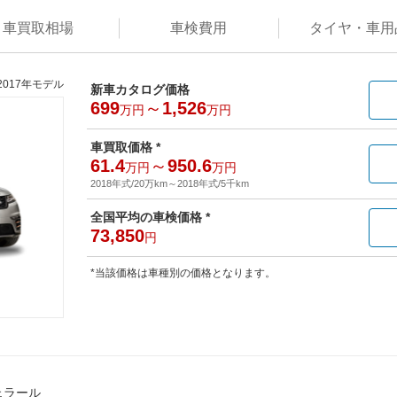
車買取
相場
車検
費用
タイヤ・
車用
2017年モデル
新車カタログ価格
699
～
1,526
万円
万円
車買取価格 *
61.4
～
950.6
万円
万円
2018年式/20万km
～
2018年式/5千km
全国平均の車検価格 *
73,850
円
*当該価格は車種別の価格となります。
ェラール