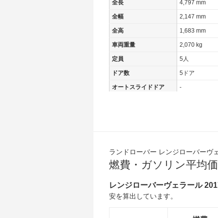
全長
4,797 mm
全幅
2,147 mm
全高
1,683 mm
車両重量
2,070 kg
定員
5人
ドア数
5ドア
オートスライドドア
-
エンジン
最高出力
- [-]/ -
最高トルク
430 [43.8]/ 1,
過給機
TB
ランドローバー レンジローバーヴ
タイヤ
燃費・ガソリン平均価
前輪サイズ
-
後輪サイズ
-
レンジローバーヴェラール 20
安を算出しています。
燃費
WLTC
13.6km/L