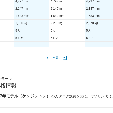
4,797 mm
4,797 mm
4,797 mm
2,147 mm
2,147 mm
2,147 mm
1,683 mm
1,683 mm
1,683 mm
1,990 kg
2,290 kg
2,070 kg
5人
5人
5人
5ドア
5ドア
5ドア
-
-
-
もっと見る
- [-]/ -
- [-]/ -
- [-]/ -
750
365 [37.2]/ 1,500
400 [40.8]/ 2,000
430 [43.8]/ 1,750
TB
TB
TB
ェラール
格情報
-
-
-
-
-
-
17年モデル（ケンジントン）
のカタログ燃費を元に、ガソリン代（
9.5km/L
10.5km/L
13.6km/L