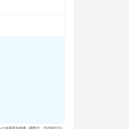
6.3km/L
8.7km/L
6.3km/L
10km/L
9.9km/L
10km/L
11.8km/L
12.3km/L
11.8km/L
-
-
-
-
-
-
-
-
-
る
装備詳細を見る
装備詳細を見る
装備詳細を見る
の全国平均単価（調査日：2026/07/13）