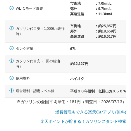
市街地
:
7.0km/L
WLTCモード燃費
郊外
:
9.7km/L
高速道路
:
11.3km/L
市街地
:
約25,857円
ガソリン代目安（1,000km走行
郊外
:
約18,659円
時）
高速道路
:
約16,017円
タンク容量
67L
ガソリン代目安（1回の給油
約12,127円
時）
使用燃料
ハイオク
適合規制・認定レベル値
平成３０年規制 低排出ガス５０％
※ガソリンの全国平均単価：181円（調査日：2026/07/13）
燃費管理もできる楽天Carアプリ(無料)
楽天ポイントが貯まる！ガソリンスタンド検索
一般的な車体のサイズの目安