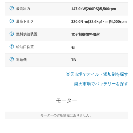
最高出力
147.0kW[200PS]/5,500rpm
最高トルク
320.0N･m[32.6kgf・m]/4,000rpm
燃料供給装置
電子制御燃料噴射
給油口位置
右
過給機
TB
楽天市場でオイル・添加剤を探す
楽天市場でバッテリーを探す
モーター
モーターの詳細情報はありません。