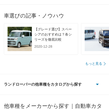
60km定地
-
-
-
装備詳細を見る
装備詳細を見る
装備
装備オプション
車選びの記事・ノウハウ
【グレード選び】スペー
シアのおすすめは？各シ
リーズを徹底比較
2020-12-28
もっと見る
ランドローバーの他車種をカタログから探す
ディスカバリー
ディスカバリー3
他車種をメーカーから探す｜自動車カタ