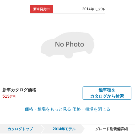
2014年モデル
新車発売中
新車カタログ価格
他車種を
513
カタログから検索
万円
車買取価格 *
価格・相場をもっと見る
価格・相場を閉じる
車買取相場
20.6
～
249.6
万円
万円
シミュレーション
2018年式/20万km
～
2017年式/5千km
カタログトップ
2014年モデル
グレード別装備詳細
全国平均の車検価格 *
楽天Car車検で