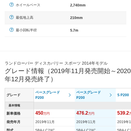
ホイールベース
2,740mm
最低地上高
210mm
最小回転半径
5.7m
ランドローバー ディスカバリー スポーツ 2014年モデル
グレード情報（2019年11月発売開始～2020
年12月発売終了）
ベースグレード
ベースグレード
グレード
S P200
P200
P200
基本情報
450
476.2
539.2
新車価格
万円
万円
発売年月
2019年11月
2019年11月
2019年
型式
5BA-LC2XC
5BA-LC2XC
5BA-LC