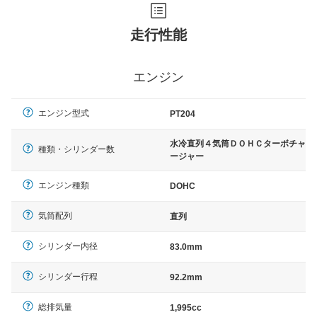
走行性能
エンジン
エンジン型式
PT204
水冷直列４気筒ＤＯＨＣターボチャ
種類・シリンダー数
ージャー
エンジン種類
DOHC
気筒配列
直列
シリンダー内径
83.0mm
シリンダー行程
92.2mm
総排気量
1,995cc