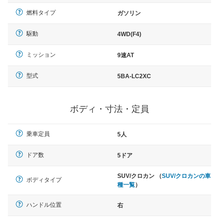
燃料タイプ
ガソリン
駆動
4WD(F4)
ミッション
9速AT
型式
5BA-LC2XC
ボディ・寸法・定員
乗車定員
5人
ドア数
5ドア
SUV/クロカン （
SUV/クロカンの車
ボディタイプ
種一覧
）
ハンドル位置
右