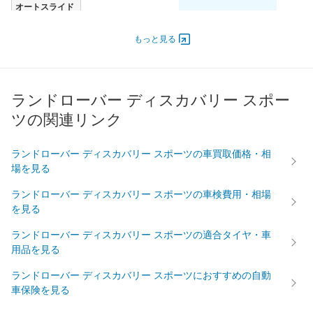
オートスライド
-
-
-
ドア
エンジン
もっと見る
最高出力
147.00 [200]/ 5,500
147.00 [200]/ 5,500
147.00 [
最高トルク
320 [32.6]/ 4,000
320 [32.6]/ 4,000
320 [32.
ランドローバー ディスカバリー スポー
過給機
TB
TB
TB
ツの関連リンク
タイヤ
前輪サイズ
-
-
-
ランドローバー ディスカバリー スポーツの車買取価格・相
後輪サイズ
-
-
-
場を見る
燃費
ランドローバー ディスカバリー スポーツの車検費用・相場
WLTC
9.6km/L
9.6km/L
9.6km/L
を見る
WLTC/市街地
7km/L
7km/L
7km/L
ランドローバー ディスカバリー スポーツの適合タイヤ・車
WLTC/郊外
9.7km/L
9.7km/L
9.7km/L
用品を見る
WLTC/高速道路
11.3km/L
11.3km/L
11.3km/
ランドローバー ディスカバリー スポーツにおすすめの自動
JC08
-
-
-
車保険を見る
1015
-
-
-