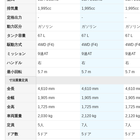
排気量
1,995cc
1,995cc
1,995cc
定格出力
-
-
-
動力区分
ガソリン
ガソリン
ガソリ
タンク容量
67 L
67 L
67 L
駆動方式
4WD (F4)
4WD (F4)
4WD (F4
ミッション
9速AT
9速AT
9速AT
ハンドル
右
右
右
最小回転
5.7 m
5.7 m
5.7 m
寸法重量定員
全長
4,610 mm
4,610 mm
4,610 
全幅
1,905 mm
1,905 mm
1,905 
全高
1,725 mm
1,725 mm
1,725 
車両重量
2,030 kg
2,120 kg
2,120 kg
定員
5人
7人
7人
ドア数
5ドア
5ドア
5ドア