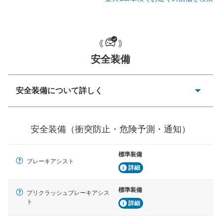
一般的な荷物のサイズの目安
安全装備
安全装備について詳しく
衝突防止
前走車や歩行者との衝突を回避するプリクラッシュブレ
安全装備（衝突防止・危険予測・通知）
ーキアシスト、ABSなどが装備されています。
危険予測・通知
標準装備
見えにくい場所に潜む危険を予測・通知するためのシス
ブレーキアシスト
テムなどが装備されています。
詳細
車線逸脱防止
標準装備
プリクラッシュブレーキアシス
車線のはみだしやふらつきを防止するためにレーンキー
ト
詳細
プアシストなどが装備されています