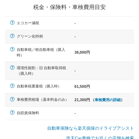
税金・保険料・車検費用目安
軽自動車
エコカー減税
-
N-BOX、ワゴンR、タント、アル
ト など
グリーン化特例
-
自動車税／軽自動車税（購入
36,000円
時）
中型車
環境性能割：旧 自動車取得税
ノア、セレナ、プリウス、カロー
-
（購入時）
ラ、ステップワゴン など
自動車税重量税（購入時）
61,500円
車検費用相場（基本料金のみ）
21,300円 （
車検費用の詳細
）
大型車
クラウン、アルファード、フォレ
自賠責保険料
-
スター、ハイエースワゴン、デリ
カD:5 など
自動車保険なら楽天損保のドライブアシスト
楽天Car車検でお近くの店舗を検索