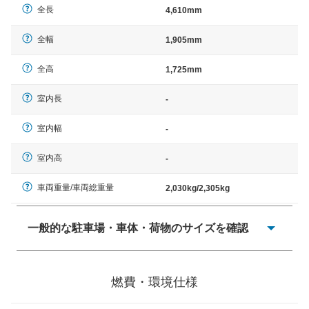
全長
4,610mm
全幅
1,905mm
全高
1,725mm
室内長
-
室内幅
-
室内高
-
車両重量/車両総重量
2,030kg/2,305kg
一般的な駐車場・車体・荷物のサイズを確認
一般的に塗料などによる駐車場ライン施工の際には、1台
当たりのスペースと駐車に必要な車路幅が、幅 2,500mm
燃費・環境仕様
× 長さ 5,000mm 車路幅 5,000mmというサイズが標準値
（最低値）とされる事が多いようです。