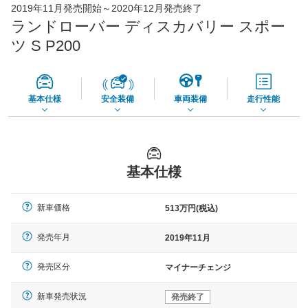
2019年11月発売開始～2020年12月発売終了
73,850
店舗を検索
円
ランドローバー ディスカバリー スポー
*当該価格は車種別の価格となります。
ツ S P200
基本仕様
安全装備
車両装備
走行性能
基本仕様
新車価格
513万円(税込)
発売年月
2019年11月
発売区分
マイナーチェンジ
新車発売状況
発売終了