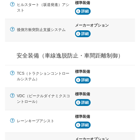
標準装備
車間距離制御
ヒルスタート（坂道発進）アシ
安全な車間距離を保ちながら前車を追従するアダプティ
スト
詳細
ブ・クルーズ・コントロールなどが装備されています。
メーカーオプション
運転・駐車支援
後側方衝突防止支援システム
詳細
駐車をスムーズに行うためにインテリジェンスパーキン
グ・アシストやサイドブラインドモニターなどが装備さ
れています。
安全装備（車線逸脱防止・車間距離制御）
衝撃軽減
万が一車体が衝撃を受けたときに、運転者・同乗者を守
るSRSエアバッグシステム、プリテンショナーシートベ
標準装備
ルトなどが装備されています。
TCS（トラクションコントロー
ルシステム）
詳細
標準装備
VDC（ビークルダイナミクスコ
ントロール）
詳細
標準装備
レーンキープアシスト
詳細
メーカーオプション