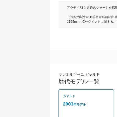
アウディR8と共通のシャーシを採
18世紀の闘牛の血統名が名前の由来
1165mmでCセグメントに属す
いるイタルデザインによるもので、
5.2LV10直噴DOHCエンジンをLP
み合われ、駆動方式はLP-550-2がM
公道を走行できるレーシングカーのL
ランボルギーニ ガヤルド
歴代モデル一覧
ガヤルド
2003
年モデル