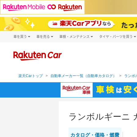
車を買う
車を売る
車検・メンテナンス
タイヤ・パーツを買う
試乗・商談
楽天Car車買取
車検予約
タイヤ・パー
キズ修理予約
新車
タイヤ交換サ
洗車・コーティング予約
メンテナンス管理
楽天Carトップ
自動車メーカー一覧（自動車カタログ）
ランボル
ランボルギーニ 
カタログ・
価格・燃費