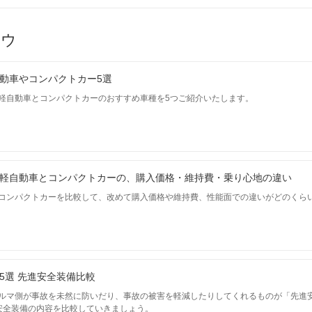
-
-
-
-
-
-
ハウ
-
-
-
を見る
装備詳細を見る
装備詳細を見る
装備詳細を見
動車やコンパクトカー5選
軽自動車とコンパクトカーのおすすめ車種を5つご紹介いたします。
軽自動車とコンパクトカーの、購入価格・維持費・乗り心地の違い
コンパクトカーを比較して、改めて購入価格や維持費、性能面での違いがどのくら
5選 先進安全装備比較
ルマ側が事故を未然に防いだり、事故の被害を軽減したりしてくれるものが「先進
安全装備の内容を比較していきましょう。