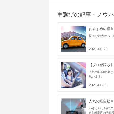
JC08
-
1015
-
車選びの記事・ノウ
60km定地
-
装備詳細
装備オプション
おすすめの軽自
様々な観点から、
2021-06-29
【プロが語る】
人気の軽自動車と
思います。
2021-06-09
人気の軽自動車
いざという時にク
自動車5選の先進