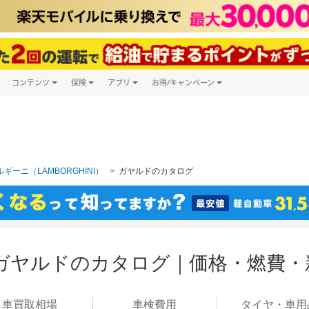
コンテンツ
保険
アプリ
お得/キャンペーン
楽天Carマガジン
キャンペーン一覧
ツ購入
自動車保険
楽天Carアプリ
自動車カタログ
ービス
楽天マイカー割
ギーニ（LAMBORGHINI）
ガヤルドのカタログ
ガヤルドのカタログ｜価格・燃費・
車買取
相場
車検
費用
タイヤ・
車用