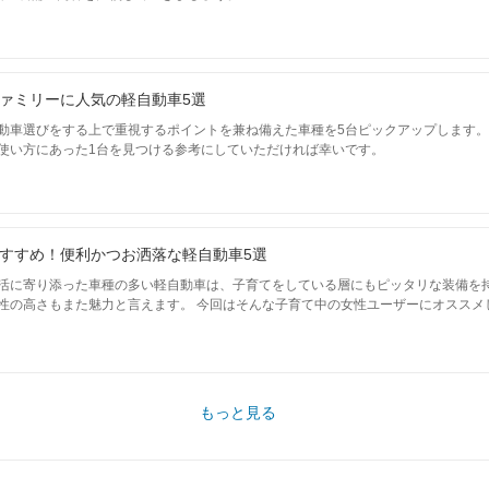
ァミリーに人気の軽自動車5選
動車選びをする上で重視するポイントを兼ね備えた車種を5台ピックアップします
使い方にあった1台を見つける参考にしていただければ幸いです。
すすめ！便利かつお洒落な軽自動車5選
活に寄り添った車種の多い軽自動車は、子育てをしている層にもピッタリな装備を
性の高さもまた魅力と言えます。 今回はそんな子育て中の女性ユーザーにオススメ
もっと見る