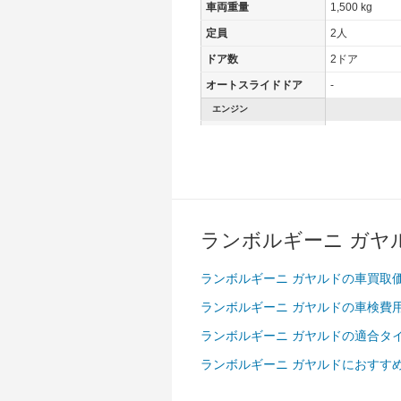
車両重量
1,500 kg
定員
2人
ドア数
2ドア
オートスライドドア
-
エンジン
最高出力
412.00 [560]/ 
最高トルク
540 [55.1]/ 6,
過給機
-
タイヤ
前輪サイズ
235/35 ZR19
ランボルギーニ ガヤ
後輪サイズ
295/30 ZR19
ランボルギーニ ガヤルドの車買取
燃費
ランボルギーニ ガヤルドの車検費
WLTC
-
WLTC/市街地
-
ランボルギーニ ガヤルドの適合タ
WLTC/郊外
-
ランボルギーニ ガヤルドにおすす
WLTC/高速道路
-