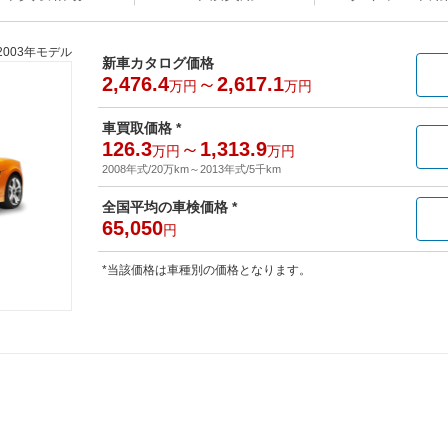
2003年モデル
新車カタログ価格
2,476.4
～
2,617.1
万円
万円
車買取価格 *
126.3
～
1,313.9
万円
万円
2008年式/20万km
～
2013年式/5千km
全国平均の車検価格 *
65,050
円
*当該価格は車種別の価格となります。