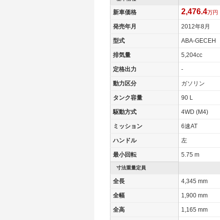
2,476.4
新車価格
万円
発売年月
2012年8月
型式
ABA-GECEH
排気量
5,204cc
定格出力
-
動力区分
ガソリン
タンク容量
90 L
駆動方式
4WD (M4)
ミッション
6速AT
ハンドル
左
最小回転
5.75 m
寸法重量定員
全長
4,345 mm
全幅
1,900 mm
全高
1,165 mm