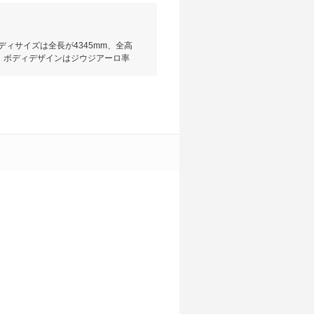
ィサイズは全長が4345mm、全高
。ボディデザインはジウジアーロ率
下に抑えられている。エンジンは
2に搭載する。ミッションは全車6速ATが組
0-2、4WD車のLP560-4、そして