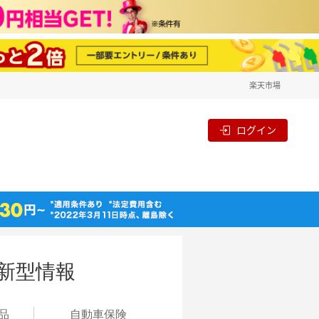
楽天市場
ログイン
新型情報
品
自動
車保険