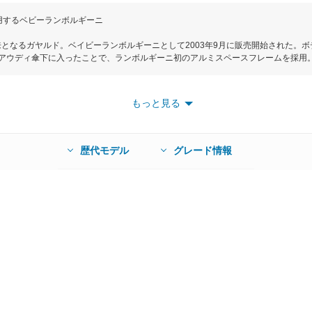
用するベビーランボルギーニ
となるガヤルド。ベイビーランボルギーニとして2003年9月に販売開始された。ボデ
る。アウディ傘下に入ったことで、ランボルギーニ初のアルミスペースフレームを採用
ドアはガルウィングではなく、スイング式を採用し乾燥重量は全モデル1500kg以
560-4、LP570-4スーパーレジーラに搭載。5.2LV10DOHCエンジンをLP-550-
R、LP560-4、LP570-4スーパーレジーラが4WDとなる。グレードは2WD車のLP-55
もっと見る
P570-4スーパーレジーラの３タイプ。新車価格は2303万円から。
歴代モデル
グレード情報