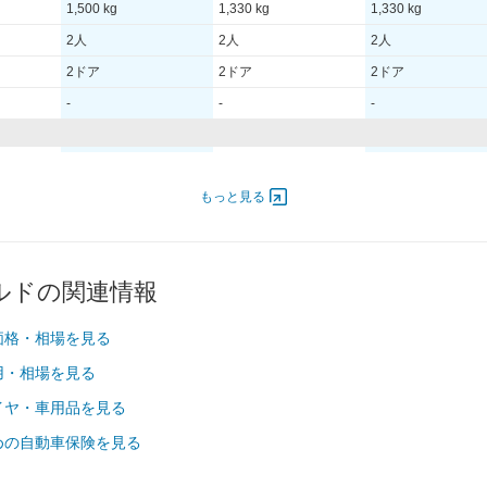
1,500 kg
1,330 kg
1,330 kg
2人
2人
2人
2ドア
2ドア
2ドア
-
-
-
8,000
412.00 [560]/ 8,000
390.00 [530]/ 8,000
390.00 [530]/ 8,000
500
540 [55.1]/ 6,500
510 [52]/ 4,250
510 [52]/ 4,250
もっと見る
-
-
-
235/35 ZR19
235/35 ZR19
235/35 ZR19
ルドの関連情報
295/30 ZR19
295/30 ZR19
295/30 ZR19
価格・相場を見る
用・相場を見る
-
-
-
-
-
-
イヤ・車用品を見る
-
-
-
めの自動車保険を見る
-
-
-