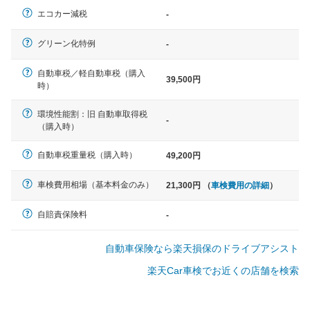
エコカー減税
-
軽自動車
グリーン化特例
-
N-BOX、ワゴンR、タント、アル
ト など
自動車税／軽自動車税（購入
39,500円
時）
環境性能割：旧 自動車取得税
-
（購入時）
中型車
ノア、セレナ、プリウス、カロー
自動車税重量税（購入時）
49,200円
ラ、ステップワゴン など
車検費用相場（基本料金のみ）
21,300円 （
車検費用の詳細
）
自賠責保険料
-
大型車
自動車保険なら楽天損保のドライブアシスト
クラウン、アルファード、フォレ
スター、ハイエースワゴン、デリ
楽天Car車検でお近くの店舗を検索
カD:5 など