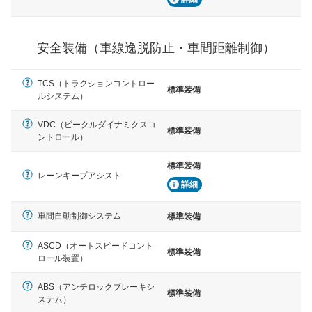
運転・駐車支援
駐車をスムーズに行うためにインテリジェンスパーキン
安全装備（車線逸脱防止・車間距離制御）
グ・アシストやサイドブラインドモニターなどが装備さ
れています。
TCS（トラクションコントロー
衝撃軽減
標準装備
ルシステム）
万が一車体が衝撃を受けたときに、運転者・同乗者を守
るSRSエアバッグシステム、プリテンショナーシートベ
ルトなどが装備されています。
VDC（ビークルダイナミクスコ
標準装備
ントロール）
標準装備
レーンキープアシスト
詳細
車間自動制御システム
標準装備
ASCD（オートスピードコント
標準装備
ロール装置）
ABS（アンチロックブレーキシ
標準装備
ステム）