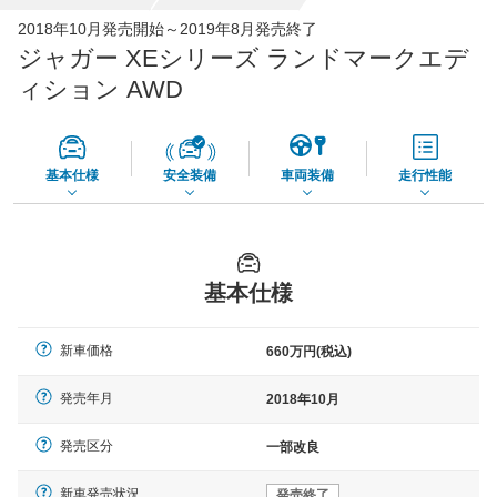
全国平均の車検価格 *
楽天Car車検で
2018年10月発売開始～2019年8月発売終了
73,850
店舗を検索
円
ジャガー XEシリーズ ランドマークエデ
*当該価格は車種別の価格となります。
ィション AWD
基本仕様
安全装備
車両装備
走行性能
基本仕様
新車価格
660万円(税込)
発売年月
2018年10月
発売区分
一部改良
新車発売状況
発売終了