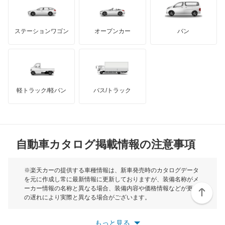
バンデンプラス
GMC
マクラーレン
もっと見る
ステーションワゴン
オープンカー
バン
ハマー
オースチン
インフィニティ
モーリス
軽トラック/軽バン
バス/トラック
トライアンフ
もっと見る
MG
自動車カタログ掲載情報の注意事項
ミニ
モーク
※楽天カーの提供する車種情報は、新車発売時のカタログデータ
を元に作成し常に最新情報に更新しておりますが、装備名称がメ
ーカー情報の名称と異なる場合、装備内容や価格情報などが更新
もっと見る
の遅れにより実際と異なる場合がございます。
※最新情報につきましては、各メーカーの情報をご確認くださ
い。
もっと見る
※また安全装備につきましては同名称の装備であっても動作範囲