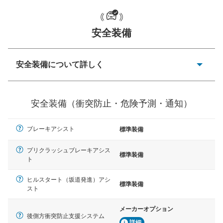
安全装備
一般的な荷物のサイズの目安
安全装備について詳しく
衝突防止
前走車や歩行者との衝突を回避するプリクラッシュブレ
安全装備（衝突防止・危険予測・通知）
ーキアシスト、ABSなどが装備されています。
危険予測・通知
ブレーキアシスト
標準装備
見えにくい場所に潜む危険を予測・通知するためのシス
テムなどが装備されています。
プリクラッシュブレーキアシス
標準装備
ト
車線逸脱防止
車線のはみだしやふらつきを防止するためにレーンキー
ヒルスタート（坂道発進）アシ
プアシストなどが装備されています
標準装備
スト
車間距離制御
メーカーオプション
安全な車間距離を保ちながら前車を追従するアダプティ
後側方衝突防止支援システム
ブ・クルーズ・コントロールなどが装備されています。
詳細