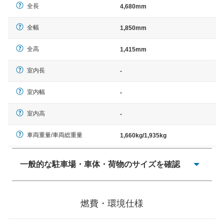
全長
4,680mm
全幅
1,850mm
全高
1,415mm
室内長
-
室内幅
-
室内高
-
車両重量/車両総重量
1,660kg/1,935kg
一般的な駐車場・車体・荷物のサイズを確認
一般的に塗料などによる駐車場ライン施工の際には、1台
当たりのスペースと駐車に必要な車路幅が、幅 2,500mm
燃費・環境仕様
× 長さ 5,000mm 車路幅 5,000mmというサイズが標準値
（最低値）とされる事が多いようです。