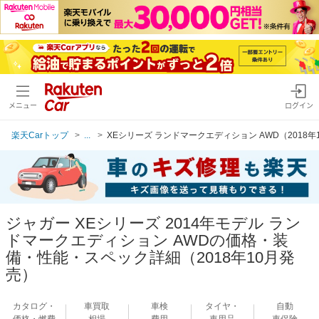
メニュー
ログイン
楽天Carトップ
...
XEシリーズ ランドマークエディション AWD（2018年
ジャガー XEシリーズ 2014年モデル ラン
ドマークエディション AWDの価格・装
備・性能・スペック詳細（2018年10月発
売）
カタログ・
車買取
車検
タイヤ・
自動
価格・燃費
相場
費用
車用品
車保険