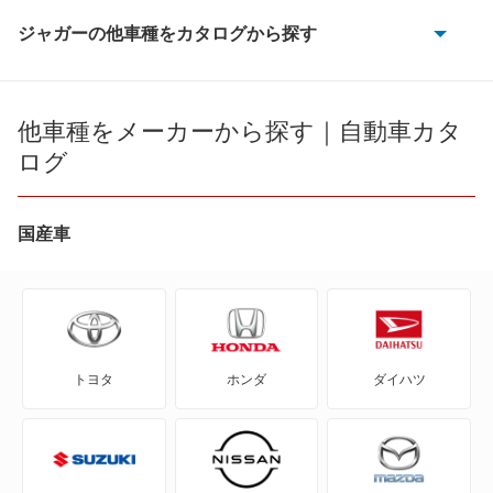
ジャガーの他車種をカタログから探す
CX-75
Eペース
他車種をメーカーから探す｜自動車カタ
ログ
Fタイプ
Fペース
国産車
Iペース
Sタイプ
トヨタ
ホンダ
ダイハツ
XFシリーズ
XFシリーズ スポーツブレイク
XJシリーズ