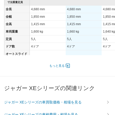
寸法重量定員
全長
4,680 mm
4,680 mm
4,680 
全幅
1,850 mm
1,850 mm
1,850 
全高
1,415 mm
1,415 mm
1,415 
車両重量
1,600 kg
1,660 kg
1,640 kg
定員
5人
5人
5人
ドア数
4ドア
4ドア
4ドア
オートスライド
-
-
-
ドア
エンジン
もっと見る
最高出力
147.00 [200]/ 6,700
132.00 [180]/ 6,700
147.00 [
最高トルク
320 [32.6]/ 1,750
430 [43.8]/ 1,750
320 [32.
ジャガー XEシリーズの関連リンク
過給機
TB
TB
TB
タイヤ
前輪サイズ
205/55ZR17
205/55ZR17
205/55
ジャガー XEシリーズの車買取価格・相場を見る
後輪サイズ
205/55ZR17
205/55ZR17
205/55
ジャガー XEシリーズの車検費用・相場を見る