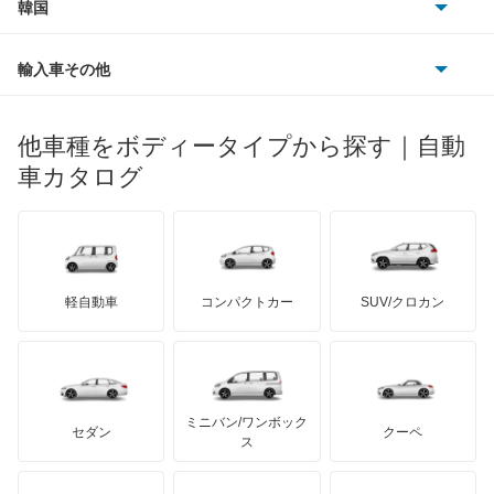
フォルクスワーゲン
韓国
フォード
ベントレー
フェラーリ
ルノー
ダイハツ
ボルボ
ポルシェ
ヒョンデ
ポンティアック
輸入車その他
ランドローバー
マセラティ
ブガッティ
光岡自動車
メルセデス・ベンツ
デーウ
もっと見る
マーキュリー
BYD
ロータス
ランチア
他車種をボディータイプから探す｜自動
日産ディーゼル
もっと見る
マイバッハ
キア
リンカーン
プロトン
車カタログ
ローバー
ランボルギーニ
日野自動車
ブラバス
サンヨン
デロリアン
TD
ロールスロイス
デトマソ
三菱ふそう
ミニ
ADモータース
サリーン
ドンカーブート
ジネッタ
アバルト
軽自動車
コンパクトカー
SUV/クロカン
UDトラックス
アルテガ
プリムス
バーキン
もっと見る
ケータハム
イノチェンティ
レクサス
テスラ
セアト
もっと見る
カーボディーズ
もっと見る
アキュラ
ミニバン/ワンボック
ジープ
KTM
セダン
クーペ
モーガン
ス
もっと見る
ダッジ
アルテガ