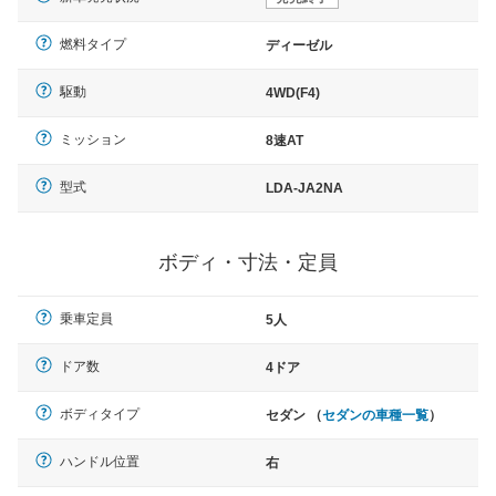
燃料タイプ
ディーゼル
駆動
4WD(F4)
ミッション
8速AT
型式
LDA-JA2NA
ボディ・寸法・定員
乗車定員
5人
ドア数
4ドア
ボディタイプ
セダン （
セダンの車種一覧
）
ハンドル位置
右