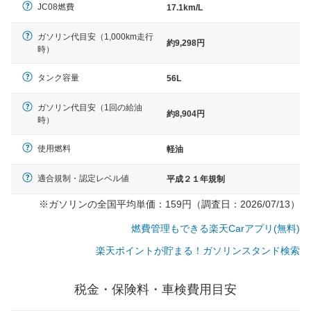
JC08燃費
17.1km/L
ガソリン代目安（1,000km走行
約9,298円
時）
タンク容量
56L
ガソリン代目安（1回の給油
約8,904円
時）
使用燃料
軽油
適合規制・認定レベル値
平成２１年規制
※ガソリンの全国平均単価：159円（調査日：2026/07/13）
燃費管理もできる楽天Carアプリ(無料)
楽天ポイントが貯まる！ガソリンスタンド検索
税金・保険料・車検費用目安
一般的な車体のサイズの目安