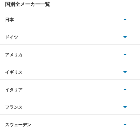
国別全メーカー一覧
日本
トヨタ
ドイツ
日産
AMG
アメリカ
ホンダ
BMW
キャデラック
イギリス
三菱
BMWアルピナ
クライスラー
TVR
イタリア
マツダ
スマート
サターン
アストンマーティン
アルファロメオ
フランス
いすゞ
アウディ
シボレー
ジャガー
アウトビアンキ
シトロエン
スバル
スウェーデン
オペル
ビュイック
ダイムラー
フィアット
プジョー
スズキ
サーブ