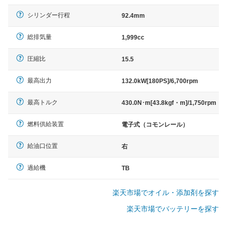
シリンダー行程
92.4mm
総排気量
1,999cc
圧縮比
15.5
最高出力
132.0kW[180PS]/6,700rpm
最高トルク
430.0N･m[43.8kgf・m]/1,750rpm
燃料供給装置
電子式（コモンレール）
給油口位置
右
過給機
TB
楽天市場でオイル・添加剤を探す
楽天市場でバッテリーを探す