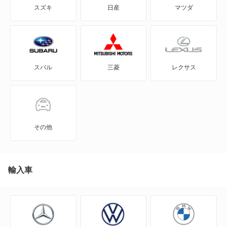
スズキ
日産
マツダ
XKシリーズ
Xタイプ
スバル
三菱
レクサス
Xタイプ エステート
ソブリン
マーク2
その他
もっと見る
輸入車