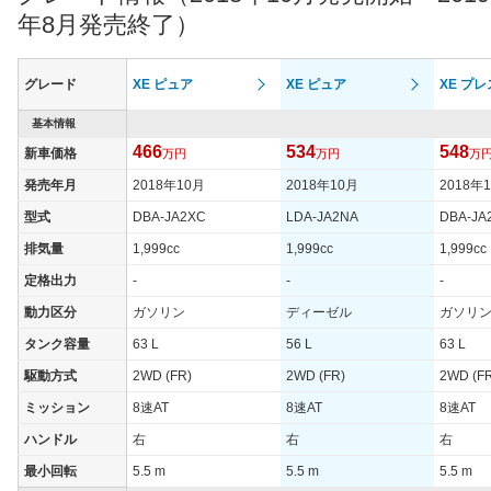
年8月発売終了）
グレード
XE ピュア
XE ピュア
XE プ
基本情報
466
534
548
新車価格
万円
万円
万
発売年月
2018年10月
2018年10月
2018年
型式
DBA-JA2XC
LDA-JA2NA
DBA-JA
排気量
1,999cc
1,999cc
1,999cc
定格出力
-
-
-
動力区分
ガソリン
ディーゼル
ガソリ
タンク容量
63 L
56 L
63 L
駆動方式
2WD (FR)
2WD (FR)
2WD (F
ミッション
8速AT
8速AT
8速AT
ハンドル
右
右
右
最小回転
5.5 m
5.5 m
5.5 m