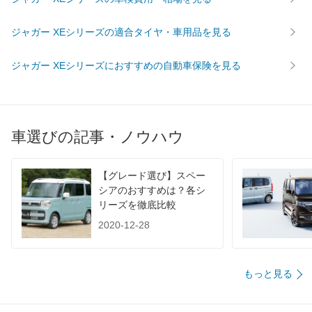
燃費
WLTC
-
-
-
ジャガー XEシリーズの適合タイヤ・車用品を見る
WLTC/市街地
-
-
-
WLTC/郊外
-
-
-
ジャガー XEシリーズにおすすめの自動車保険を見る
WLTC/高速道路
-
-
-
JC08
11.8km/L
17.1km/L
11.8km/
1015
-
-
-
車選びの記事・ノウハウ
60km定地
-
-
-
装備詳細を見る
装備詳細を見る
装備
装備オプション
【グレード選び】スペー
シアのおすすめは？各シ
リーズを徹底比較
2020-12-28
もっと見る