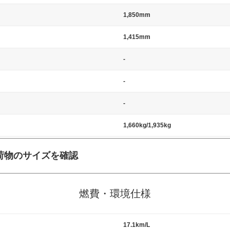
1,850mm
1,415mm
-
-
-
1,660kg/1,935kg
荷物のサイズを確認
施工の際には、1台当たりのスペースと駐車に必要な車路幅が、幅 2,500m
標準値（最低値）とされる事が多いようです。
燃費・環境仕様
17.1km/L