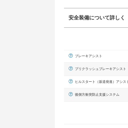
安全装備について詳しく
衝突防止
前走車や歩行者との
ーキアシスト、ABS
ブレーキアシスト
車線逸脱防止
車線のはみだしやふ
プアシストなどが装
プリクラッシュブレーキアシスト
ヒルスタート（坂道発進）アシス
運転・駐車支援
駐車をスムーズに行
後側方衝突防止支援システム
グ・アシストやサイ
れています。