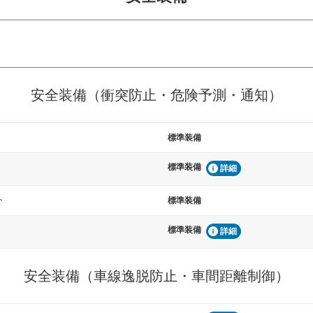
危険予測・通知
衝突を回避するプリクラッシュブレ
見えにくい場所に潜む
安全装備（衝突防止・危険予測・通知）
などが装備されています。
テムなどが装備されて
標準装備
車間距離制御
らつきを防止するためにレーンキー
安全な車間距離を保ち
標準装備
備されています
ブ・クルーズ・コント
詳細
ト
標準装備
衝撃軽減
うためにインテリジェンスパーキン
万が一車体が衝撃を受
標準装備
詳細
ドブラインドモニターなどが装備さ
るSRSエアバッグシス
ルトなどが装備されて
安全装備（車線逸脱防止・車間距離制御）