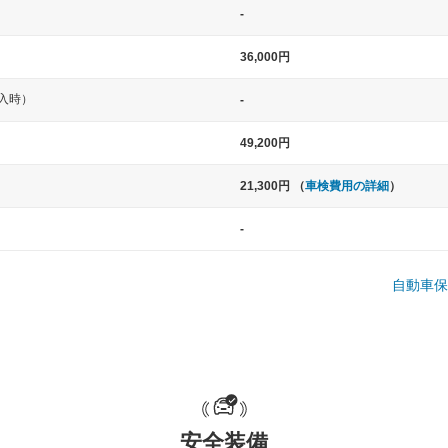
-
36,000円
入時）
-
49,200円
21,300円 （
車検費用の詳細
）
中型車
大型車
-
ト など
ノア、セレナ、プリウス、カローラ、ステ
クラウン、
ップワゴン など
ハイエースワ
自動車保
一般的な荷物のサイズの目安
安全装備