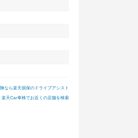
アルファード、フォレスター、
ゴン、デリカD:5 など
険なら楽天損保のドライブアシスト
楽天Car車検でお近くの店舗を検索