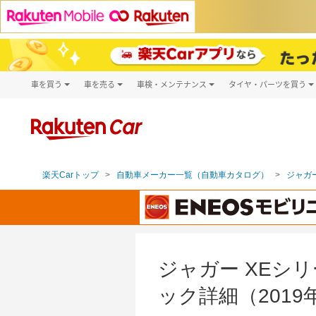
車を買う
車を売る
車検・メンテナンス
タイヤ・パーツを買う
試乗・商談
楽天Car車買取
車検予約
タイヤ・パー
キズ修理予約
新車
タイヤ交換サ
洗車・コーティング予約
メンテナンス管理
楽天Carトップ
自動車メーカー一覧（自動車カタログ）
ジャガー
ジャガー XEシリ
ック詳細（2019