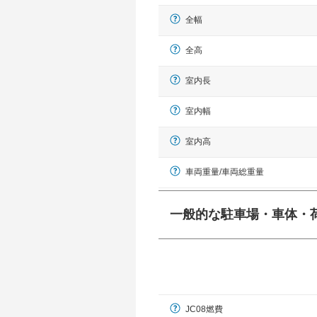
全幅
全高
室内長
室内幅
室内高
車両重量/車両総重量
一般的な駐車場・車体・
一般的に塗料などによる駐車場ライン
幅 5,000mmというサイズが
JC08燃費