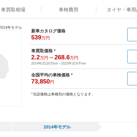
車買取
相場
車検
費用
タイヤ・
車用
2014年モデル
新車カタログ価格
539
万円
車買取価格 *
2.2
～
268.6
万円
万円
2014年式/20万km
～
2023年式/5千km
全国平均の車検価格 *
73,850
円
*当該価格は車種別の価格となります。
2014年モデル