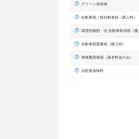
グリーン化特例
自動車税／軽自動車税（購入時）
環境性能割：旧 自動車取得税（購
自動車税重量税（購入時）
車検費用相場（基本料金のみ）
軽自動車
自賠責保険料
N-BOX、ワゴンR、タント、アル