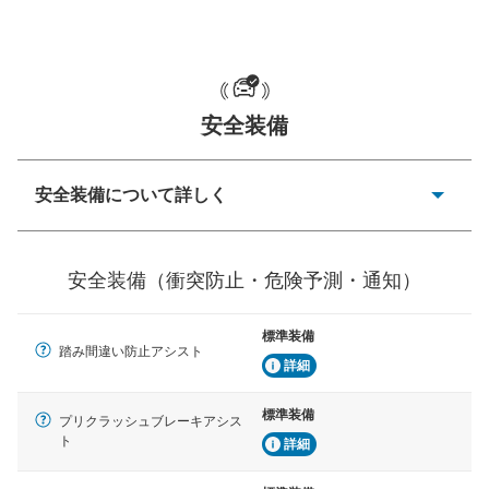
一般的な荷物のサイズの目安
安全装備
安全装備について詳しく
衝突防止
前走車や歩行者との衝突を回避するプリクラッシュブレ
安全装備（衝突防止・危険予測・通知）
ーキアシスト、ABSなどが装備されています。
危険予測・通知
標準装備
見えにくい場所に潜む危険を予測・通知するためのシス
踏み間違い防止アシスト
テムなどが装備されています。
詳細
車線逸脱防止
標準装備
プリクラッシュブレーキアシス
車線のはみだしやふらつきを防止するためにレーンキー
ト
詳細
プアシストなどが装備されています