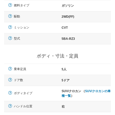
燃料タイプ
ガソリン
駆動
2WD(FF)
ミッション
CVT
型式
5BA-RZ3
ボディ・寸法・定員
乗車定員
5人
ドア数
5ドア
SUV/クロカン （
SUV/クロカンの車
ボディタイプ
種一覧
）
ハンドル位置
右