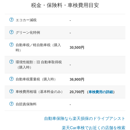
税金・保険料・車検費用目安
軽自動車
エコカー減税
-
N-BOX、ワゴンR、タント、アル
ト など
グリーン化特例
-
自動車税／軽自動車税（購入
30,500円
時）
中型車
環境性能割：旧 自動車取得税
ノア、セレナ、プリウス、カロー
-
（購入時）
ラ、ステップワゴン など
自動車税重量税（購入時）
36,900円
車検費用相場（基本料金のみ）
20,700円 （
車検費用の詳細
）
大型車
クラウン、アルファード、フォレ
自賠責保険料
-
スター、ハイエースワゴン、デリ
カD:5 など
自動車保険なら楽天損保のドライブアシスト
楽天Car車検でお近くの店舗を検索