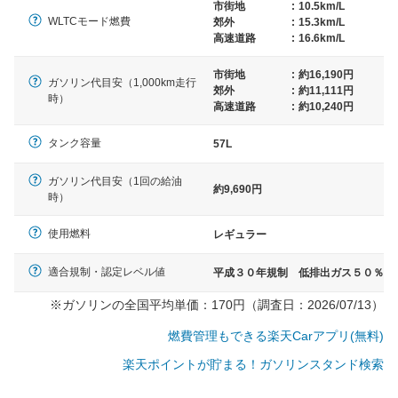
市街地
:
10.5km/L
WLTCモード燃費
郊外
:
15.3km/L
高速道路
:
16.6km/L
市街地
:
約16,190円
ガソリン代目安（1,000km走行
郊外
:
約11,111円
時）
高速道路
:
約10,240円
タンク容量
57L
ガソリン代目安（1回の給油
約9,690円
時）
使用燃料
レギュラー
適合規制・認定レベル値
平成３０年規制 低排出ガス５０％
※ガソリンの全国平均単価：170円（調査日：2026/07/13）
燃費管理もできる楽天Carアプリ(無料)
楽天ポイントが貯まる！ガソリンスタンド検索
一般的な車体のサイズの目安