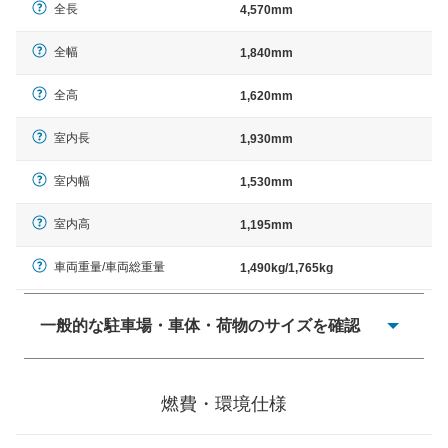
全長
4,570mm
全幅
1,840mm
全高
1,620mm
室内長
1,930mm
室内幅
1,530mm
室内高
1,195mm
車両重量/車両総重量
1,490kg/1,765kg
一般的な駐車場・車体・荷物のサイズを確認
一般的に塗料などによる駐車場ライン施工の際には、1台
当たりのスペースと駐車に必要な車路幅が、幅 2,500mm
燃費・環境仕様
× 長さ 5,000mm 車路幅 5,000mmというサイズが標準値
（最低値）とされる事が多いようです。