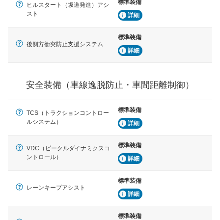
標準装備
車間距離制御
ヒルスタート（坂道発進）アシ
安全な車間距離を保ちながら前車を追従するアダプティ
スト
詳細
ブ・クルーズ・コントロールなどが装備されています。
標準装備
運転・駐車支援
後側方衝突防止支援システム
詳細
駐車をスムーズに行うためにインテリジェンスパーキン
グ・アシストやサイドブラインドモニターなどが装備さ
れています。
安全装備（車線逸脱防止・車間距離制御）
衝撃軽減
万が一車体が衝撃を受けたときに、運転者・同乗者を守
るSRSエアバッグシステム、プリテンショナーシートベ
標準装備
ルトなどが装備されています。
TCS（トラクションコントロー
ルシステム）
詳細
標準装備
VDC（ビークルダイナミクスコ
ントロール）
詳細
標準装備
レーンキープアシスト
詳細
標準装備