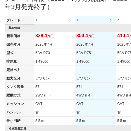
年3月発売終了）
グレード
X
X
Z
基本情報
328.4
350.4
410.4
新車価格
万円
万円
発売年月
2025年7月
2025年7月
2025年
型式
5BA-RZ3
5BA-RZ5
5BA-RZ
排気量
1,496cc
1,496cc
1,496cc
定格出力
-
-
-
動力区分
ガソリン
ガソリン
ガソリ
タンク容量
57 L
57 L
57 L
駆動方式
2WD (FF)
4WD (F4)
4WD (F4
ミッション
CVT
CVT
CVT
ハンドル
右
右
右
最小回転
5.5 m
5.5 m
5.5 m
寸法重量定員