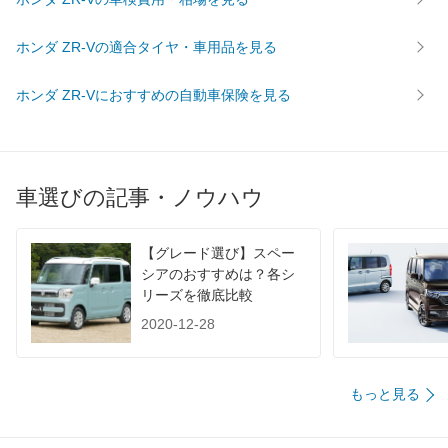
WLTC
14.6km/L
13.9km/L
13.9km/
WLTC/市街地
10.5km/L
10.3km/L
10.2km/
ホンダ ZR-Vの適合タイヤ・車用品を見る
WLTC/郊外
15.4km/L
14.7km/L
14.8km/
ホンダ ZR-Vにおすすめの自動車保険を見る
WLTC/高速道路
16.8km/L
15.7km/L
15.7km/
JC08
-
-
-
1015
-
-
-
60km定地
-
-
-
車選びの記事・ノウハウ
装備詳細を見る
装備詳細を見る
装備
装備オプション
【グレード選び】スペー
シアのおすすめは？各シ
リーズを徹底比較
2020-12-28
もっと見る