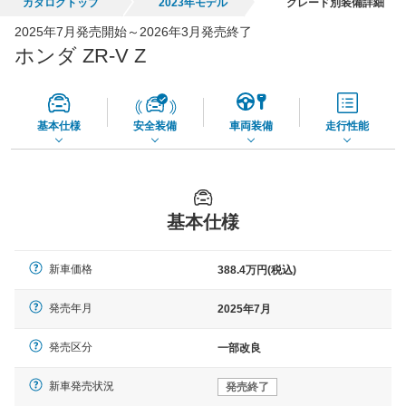
カタログトップ
2023年モデル
グレード別装備詳細
全国平均の車検価格 *
楽天Car車検で
2025年7月発売開始～2026年3月発売終了
65,050
店舗を検索
円
ホンダ ZR-V Z
*当該価格は車種別の価格となります。
基本仕様
安全装備
車両装備
走行性能
基本仕様
新車価格
388.4万円(税込)
発売年月
2025年7月
発売区分
一部改良
新車発売状況
発売終了