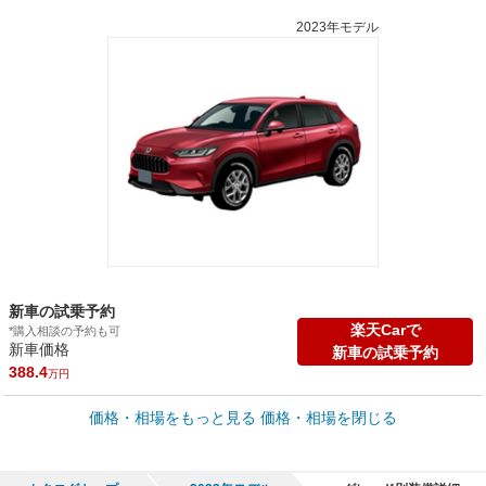
2023年モデル
新車の試乗予約
楽天Carで
*購入相談の予約も可
新車価格
新車の試乗予約
388.4
万円
車買取価格 *
価格・相場をもっと見る
価格・相場を閉じる
車買取相場
25.4
～
266.4
万円
万円
シミュレーション
2023年式/20万km
～
2026年式/5千km