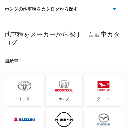
ホンダの他車種をカタログから探す
CR-V
CR-V e:FCEV
他車種をメーカーから探す｜自動車カタ
ログ
CR-V ハイブリッド
CR-X
国産車
CR-Xデルソル
CR-Z
トヨタ
ホンダ
ダイハツ
Honda e
HR-V
MDX