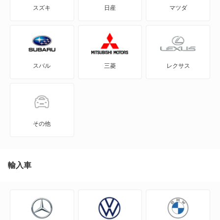
スズキ
日産
マツダ
N BOX
N BOX スラッシュ
スバル
三菱
レクサス
N BOX+
N-ONE
N-ONE e:
その他
N-VAN
N-VAN e:
輸入車
N-WGN
N360