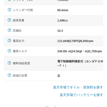
73.0mm
シリンダー行程
89.4mm
総排気量
1,496cc
圧縮比
10.3
最高出力
131.0kW[178PS]/6,000rpm
最高トルク
240.0N･m[24.5kgf・m]/1,700rpm
電子制御燃料噴射式（ホンダＰＧＭ
燃料供給装置
−ＦＩ）
給油口位置
左
楽天市場でオイル・添加剤を探す
楽天市場でバッテリーを探す