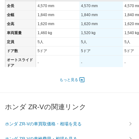
全長
4,570 mm
4,570 mm
4,570 
全幅
1,840 mm
1,840 mm
1,840 
全高
1,620 mm
1,620 mm
1,620 
車両重量
1,460 kg
1,520 kg
1,540 kg
定員
5人
5人
5人
ドア数
5ドア
5ドア
5ドア
オートスライド
-
-
-
ドア
エンジン
もっと見る
最高出力
131.00 [178]/ 6,000
131.00 [178]/ 6,000
131.00 [
最高トルク
240 [24.5]/ 1,700
240 [24.5]/ 1,700
240 [24.
過給機
-
-
-
ホンダ ZR-Vの関連リンク
タイヤ
前輪サイズ
225/55R18 98H
225/55R18 98H
225/55R
ホンダ ZR-Vの車買取価格・相場を見る
後輪サイズ
225/55R18 98H
225/55R18 98H
225/55R
燃費
ホンダ ZR-Vの車検費用・相場を見る