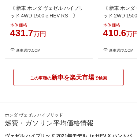
1015
-
-
-
《 新車 ホンダ ヴェゼル ハイブリ
《 新車 ホンダ
60km定地
-
-
-
ッド 4WD 1500 e:HEV RS 》
ッド 2WD 1500
装備詳細を見る
装備詳細を見る
装備
装備オプション
本体価格
本体価格
431.7
410.6
万円
万
新車選び.COM
新車選び.COM
新車を楽天市場
この車種の
で検索
ホンダ ヴェゼル ハイブリッド
燃費・ガソリン平均価格情報
ヴェゼル ハイブリッド 2021年モデル（e:HEV X ハントパ