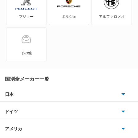
S660
プジョー
ポルシェ
アルファロメオ
Super-ONE
WR-V
Z
その他
ZR-V
ZR-V ハイブリッド
国別全メーカー一覧
アクティトラック
日本
トヨタ
アクティバン
ドイツ
日産
アコード
AMG
アメリカ
ホンダ
アコード ハイブリッド