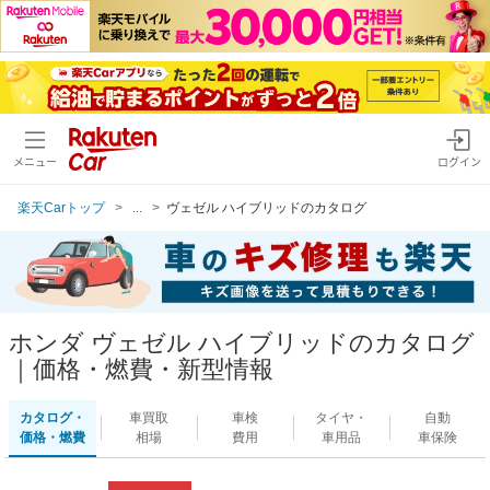
メニュー
ログイン
楽天Carトップ
...
ヴェゼル ハイブリッドのカタログ
ホンダ ヴェゼル ハイブリッドのカタログ
｜価格・燃費・新型情報
カタログ・
車買取
車検
タイヤ・
自動
価格・燃費
相場
費用
車用品
車保険