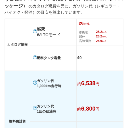
ッケージ）
のカタログ燃費を元に、ガソリン代（レギュラー・
ハイオク・軽油）の目安を算出しています。
26
km/L
燃費
28.2
市街地
km/L
WLTCモード
26.2
郊外
km/L
高速道路
24.9
km/L
カタログ情報
40
燃料タンク容量
L
ガソリン代
6,538
約
円
1,000km走行時
ガソリン代
6,800
約
円
1回の給油時
燃料費計算