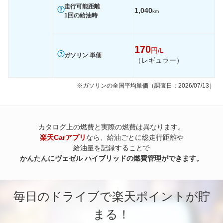
走行可能距離
1,040
km
1回の給油時
170
円/L
ガソリン 単価
（レギュラー）
※ガソリンの全国平均単価（調査日：2026/07/13）
カタログ上の燃費と実際の燃費は異なります。
楽天Carアプリ
なら、給油ごとに総走行距離や
給油量を記録することで
かんたんにヴェゼル ハイブリッドの燃費管理ができます。
毎日のドライブで楽天ポイントが貯
まる！