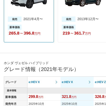
2021年4月〜
2013年12月〜
発売
発売
新車価格
新車価格
265.8
～
396.8
219
～
361.7
万円
万円
ホンダ ヴェゼル ハイブリッド
グレード情報（2021年モデル）
グレード
e:HEV X
e:HEV X
e:HEV Z
基本情報
299.8
321.8
326.8
新車価格
万円
万円
発売年月
2025年10月
2025年10月
2025年