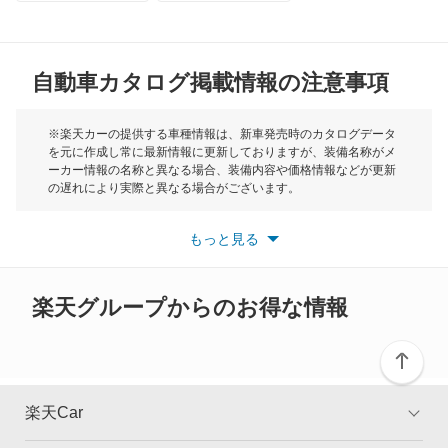
オデッセイ ハイブリッド
MG
オルティア
自動車カタログ掲載情報の注意事項
ミニ
キャパ
モーク
※楽天カーの提供する車種情報は、新車発売時のカタログデータ
を元に作成し常に最新情報に更新しておりますが、装備名称がメ
クイントインテグラ
ーカー情報の名称と異なる場合、装備内容や価格情報などが更新
もっと見る
の遅れにより実際と異なる場合がございます。
クラリティ PHEV
※最新情報につきましては、各メーカーの情報をご確認くださ
い。
もっと見る
※また安全装備につきましては同名称の装備であっても動作範囲
クラリティ フューエル セル
や性能に違いがございますので、詳細情報は各メーカーの情報を
ご確認ください。
クロスロード
楽天グループからのお得な情報
グレイス
グレイス ハイブリッド
楽天Car
コンチェルト