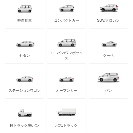
ロールスロイス
デトマソ
三菱ふそう
インスパイア
ミニ
ADモータース
サリーン
ドンカーブート
ジネッタ
アバルト
軽自動車
コンパクトカー
SUV/クロカン
UDトラックス
インテグラ
アルテガ
プリムス
バーキン
もっと見る
ケータハム
イノチェンティ
レクサス
インテグラSJ
テスラ
セアト
もっと見る
カーボディーズ
もっと見る
アキュラ
エアウェイブ
ミニバン/ワンボック
ジープ
KTM
セダン
クーペ
モーガン
ス
エディックス
もっと見る
ダッジ
アルテガ
バンデンプラス
エリシオン
GMC
マクラーレン
もっと見る
ステーションワゴン
オープンカー
バン
エリシオン プレステージ
ハマー
オースチン
エレメント
インフィニティ
モーリス
オデッセイ
軽トラック/軽バン
バス/トラック
トライアンフ
もっと見る