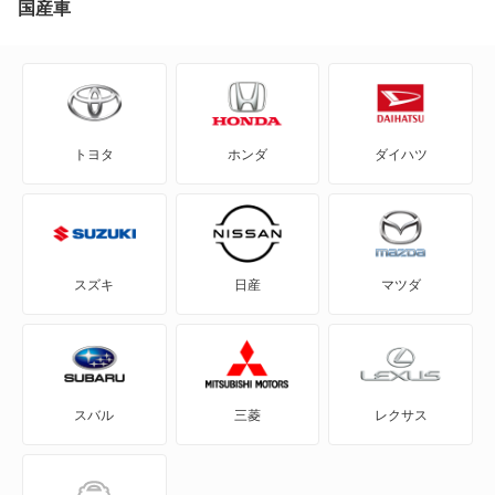
国産車
ZR-V
CR-Xデルソル
ZR-V ハイブリッド
CR-Z
インサイト
トヨタ
ホンダ
ダイハツ
Honda e
エレメント
HR-V
クロスロード
MDX
ジャズ
スズキ
日産
マツダ
N BOX
ホライゾン
N BOX スラッシュ
ヴェゼル
スバル
三菱
レクサス
N BOX+
もっと見る
N-ONE