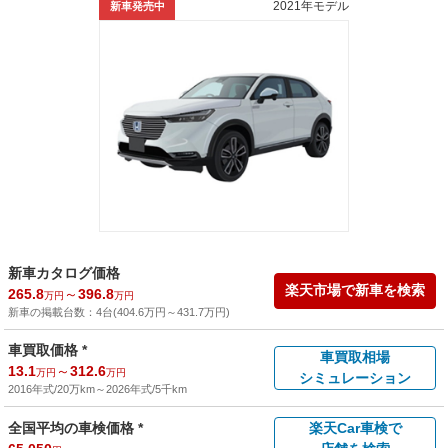
2021年モデル
新車発売中
新車カタログ価格
楽天市場で新車を検索
265.8
～
396.8
万円
万円
新車の掲載台数：
4
台(
404.6
万円
～
431.7
万円
)
車買取価格 *
車買取相場
13.1
～
312.6
万円
万円
シミュレーション
2016年式/20万km
～
2026年式/5千km
全国平均の車検価格 *
楽天Car車検で