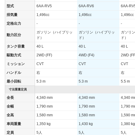
型式
6AA-RV5
6AA-RV6
6AA-RV
排気量
1,496cc
1,496cc
1,496cc
定格出力
-
-
-
ガソリン（ハイブリッ
ガソリン（ハイブリッ
ガソリ
動力区分
ド）
ド）
ド）
タンク容量
40 L
40 L
40 L
駆動方式
2WD (FF)
4WD (F4)
2WD (FF
ミッション
CVT
CVT
CVT
ハンドル
右
右
右
最小回転
5.3 m
5.3 m
5.5 m
寸法重量定員
全長
4,340 mm
4,340 mm
4,340 
全幅
1,790 mm
1,790 mm
1,790 
全高
1,580 mm
1,580 mm
1,590 
車両重量
1,350 kg
1,430 kg
1,380 kg
定員
5人
5人
5人