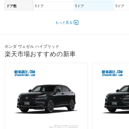
ドア数
5ドア
5ドア
5ドア
オートスライド
-
-
-
ドア
もっと見る
エンジン
最高出力
78.00 [106]/ 6,000
78.00 [106]/ 6,000
78.00 [1
最高トルク
127 [13]/ 4,500
127 [13]/ 4,500
127 [13]
ホンダ ヴェゼル ハイブリッド
過給機
-
-
-
楽天市場おすすめの新車
タイヤ
前輪サイズ
215/60R16 95H
215/60R16 95H
225/50R
後輪サイズ
215/60R16 95H
215/60R16 95H
225/50R
燃費
WLTC
26km/L
21.5km/L
25.3km/
WLTC/市街地
28.2km/L
20.8km/L
27.7km/
WLTC/郊外
26.2km/L
23km/L
25.4km/
WLTC/高速道路
24.9km/L
20.9km/L
24.4km/
JC08
-
-
-