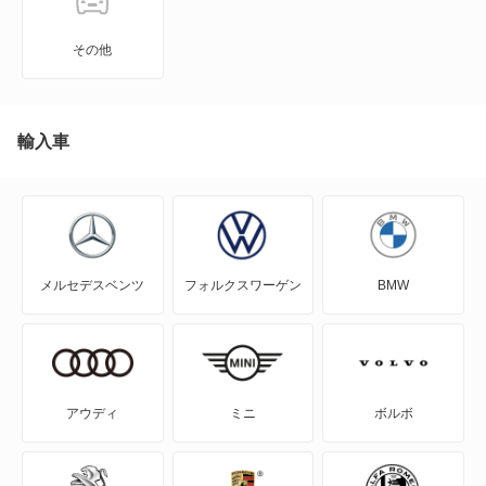
N-ONE e:
その他
N-VAN
N-VAN e:
輸入車
N-WGN
N360
メルセデスベンツ
フォルクスワーゲン
BMW
NSX
NSX ハイブリッド
S-MX
アウディ
ミニ
ボルボ
S2000