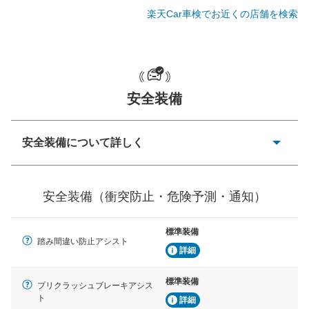
楽天Car車検でお近くの店舗を検索
一般的な荷物のサイズの目安
安全装備
安全装備について詳しく
衝突防止
前走車や歩行者との衝突を回避するプリクラッシュブレ
安全装備（衝突防止・危険予測・通知）
ーキアシスト、ABSなどが装備されています。
危険予測・通知
標準装備
見えにくい場所に潜む危険を予測・通知するためのシス
踏み間違い防止アシスト
テムなどが装備されています。
詳細
車線逸脱防止
標準装備
プリクラッシュブレーキアシス
車線のはみだしやふらつきを防止するためにレーンキー
ト
詳細
プアシストなどが装備されています