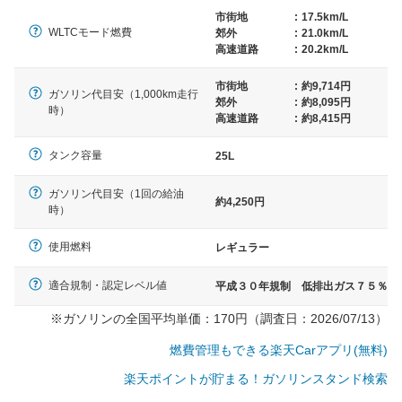
市街地
:
17.5km/L
WLTCモード燃費
郊外
:
21.0km/L
高速道路
:
20.2km/L
市街地
:
約9,714円
ガソリン代目安（1,000km走行
郊外
:
約8,095円
時）
高速道路
:
約8,415円
タンク容量
25L
ガソリン代目安（1回の給油
約4,250円
時）
使用燃料
レギュラー
適合規制・認定レベル値
平成３０年規制 低排出ガス７５％
※ガソリンの全国平均単価：170円（調査日：2026/07/13）
燃費管理もできる楽天Carアプリ(無料)
楽天ポイントが貯まる！ガソリンスタンド検索