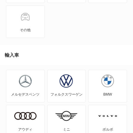
N-ONE e:
N-VAN
その他
N-VAN e:
N-WGN
輸入車
N360
NSX
メルセデスベンツ
フォルクスワーゲン
BMW
NSX ハイブリッド
S-MX
S2000
アウディ
ミニ
ボルボ