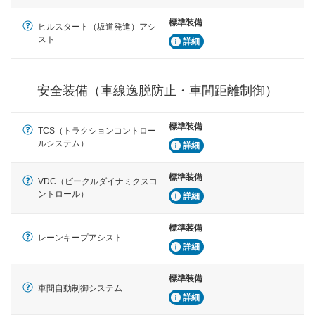
標準装備
車間距離制御
ヒルスタート（坂道発進）アシ
安全な車間距離を保ちながら前車を追従するアダプティ
スト
詳細
ブ・クルーズ・コントロールなどが装備されています。
運転・駐車支援
安全装備（車線逸脱防止・車間距離制御）
駐車をスムーズに行うためにインテリジェンスパーキン
グ・アシストやサイドブラインドモニターなどが装備さ
れています。
標準装備
TCS（トラクションコントロー
衝撃軽減
ルシステム）
詳細
万が一車体が衝撃を受けたときに、運転者・同乗者を守
るSRSエアバッグシステム、プリテンショナーシートベ
標準装備
ルトなどが装備されています。
VDC（ビークルダイナミクスコ
ントロール）
詳細
標準装備
レーンキープアシスト
詳細
標準装備
車間自動制御システム
詳細