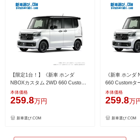
後輪サイズ
155/65R14 75S
155/65R14 75S
155/65R
燃費
WLTC
21.2km/L
19.8km/L
20.2km/
WLTC/市街地
18.7km/L
17.5km/L
17.4km/
WLTC/郊外
22.5km/L
21km/L
21.7km/
WLTC/高速道路
21.6km/L
20.2km/L
20.7km/
JC08
27km/L
24.2km/L
25.6km/
1015
-
-
-
【限定1台！】《新車 ホンダ
《新車 ホンダ 
60km定地
-
-
-
NBOXカスタム 2WD 660 Custom
660 Custo
ターボ コーディネートスタイル 》
スタイル》
装備詳細を見る
装備詳細を見る
装備
装備オプション
本体価格
本体価格
259.8
259.8
万円
万
新車選び.COM
新車選び.COM