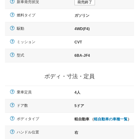
新車発売状況
発売終了
燃料タイプ
ガソリン
駆動
4WD(F4)
ミッション
CVT
型式
6BA-JF4
ボディ・寸法・定員
乗車定員
4人
ドア数
5ドア
ボディタイプ
軽自動車 （
軽自動車の車種一覧
）
ハンドル位置
右