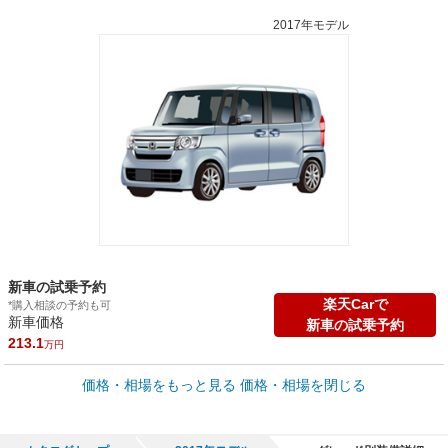
2017年モデル
新車の試乗予約
楽天Carで
*購入相談の予約も可
新車価格
新車の試乗予約
213.1
万円
車買取価格 *
価格・相場をもっと見る
価格・相場を閉じる
車買取相場
2
～
170.8
万円
万円
シミュレーション
2011年式/20万km
～
2025年式/5千km