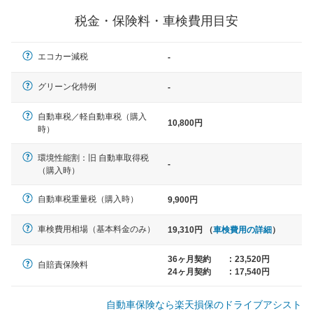
一般的な車体のサイズの目安
税金・保険料・車検費用目安
軽自動車
エコカー減税
-
N-BOX、ワゴンR、タント、アル
ト など
グリーン化特例
-
自動車税／軽自動車税（購入
10,800円
時）
中型車
環境性能割：旧 自動車取得税
ノア、セレナ、プリウス、カロー
-
（購入時）
ラ、ステップワゴン など
自動車税重量税（購入時）
9,900円
車検費用相場（基本料金のみ）
19,310円 （
車検費用の詳細
）
大型車
クラウン、アルファード、フォレ
36ヶ月契約
:
23,520円
自賠責保険料
スター、ハイエースワゴン、デリ
24ヶ月契約
:
17,540円
カD:5 など
自動車保険なら楽天損保のドライブアシスト