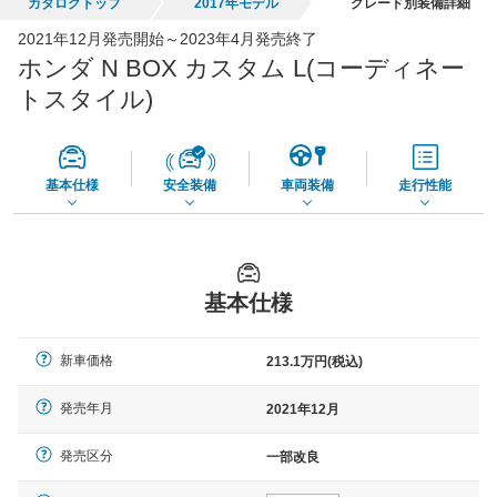
カタログトップ
2017年モデル
グレード別装備詳細
全国平均の車検価格 *
楽天Car車検で
2021年12月発売開始～2023年4月発売終了
45,550
店舗を検索
円
ホンダ N BOX カスタム L(コーディネー
*当該価格は車種別の価格となります。
トスタイル)
基本仕様
安全装備
車両装備
走行性能
基本仕様
新車価格
213.1万円(税込)
発売年月
2021年12月
発売区分
一部改良