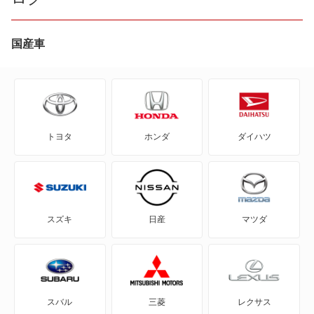
CR-V ハイブリッド
CR-X
国産車
CR-Xデルソル
CR-Z
トヨタ
ホンダ
ダイハツ
Honda e
HR-V
MDX
スズキ
日産
マツダ
N BOX スラッシュ
N BOX+
スバル
三菱
レクサス
N-ONE