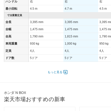
ハンドル
右
右
右
最小回転
4.5 m
4.7 m
4.5 m
寸法重量定員
全長
3,395 mm
3,395 mm
3,395 
全幅
1,475 mm
1,475 mm
1,475 
全高
1,790 mm
1,815 mm
1,790 
車両重量
930 kg
1,000 kg
950 kg
定員
4人
4人
4人
ドア数
5ドア
5ドア
5ドア
オートスライド
-
-
-
ドア
もっと見る
エンジン
最高出力
43.00 [58]/ 6,000
43.00 [58]/ 6,000
47.00 [6
最高トルク
65 [6.6]/ 4,400
65 [6.6]/ 4,400
104 [10.
ホンダ N BOX
過給機
-
-
TB
楽天市場おすすめの新車
タイヤ
前輪サイズ
155/65R14 75S
155/65R14 75S
155/65R