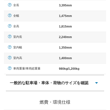
全長
3,395mm
全幅
1,475mm
全高
1,815mm
室内長
2,240mm
室内幅
1,350mm
室内高
1,400mm
車両重量/車両総重量
980kg/1,200kg
一般的な駐車場・車体・荷物のサイズを確認
一般的に塗料などによる駐車場ライン施工の際には、1台
当たりのスペースと駐車に必要な車路幅が、幅 2,500mm
燃費・環境仕様
× 長さ 5,000mm 車路幅 5,000mmというサイズが標準値
（最低値）とされる事が多いようです。