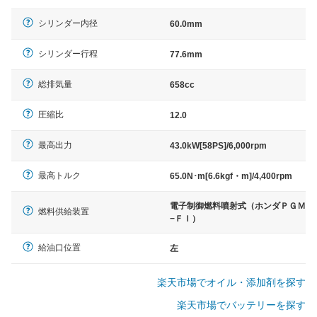
シリンダー内径
60.0mm
シリンダー行程
77.6mm
総排気量
658cc
圧縮比
12.0
最高出力
43.0kW[58PS]/6,000rpm
最高トルク
65.0N･m[6.6kgf・m]/4,400rpm
電子制御燃料噴射式（ホンダＰＧＭ
燃料供給装置
−ＦＩ）
給油口位置
左
楽天市場でオイル・添加剤を探す
楽天市場でバッテリーを探す