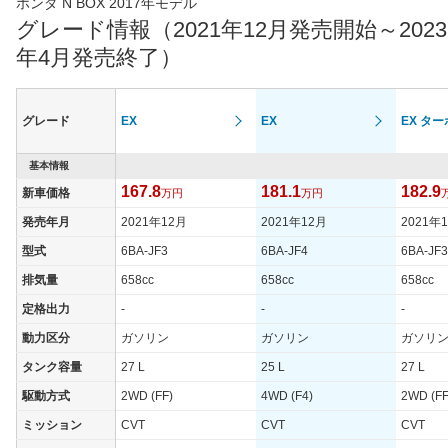
ホンダ N BOX 2017年モデル
グレード情報（2021年12月発売開始～2023
年4月発売終了）
グレード
EX
EX
EX ター
基本情報
167.8
181.1
182.9
新車価格
万円
万円
発売年月
2021年12月
2021年12月
2021年
型式
6BA-JF3
6BA-JF4
6BA-JF3
排気量
658cc
658cc
658cc
定格出力
-
-
-
動力区分
ガソリン
ガソリン
ガソリ
タンク容量
27 L
25 L
27 L
駆動方式
2WD (FF)
4WD (F4)
2WD (FF
ミッション
CVT
CVT
CVT