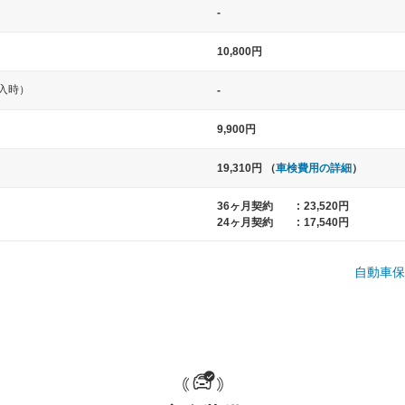
-
10,800円
入時）
-
9,900円
19,310円 （
車検費用の詳細
）
中型車
大型車
36ヶ月契約
:
23,520円
ト など
ノア、セレナ、プリウス、カローラ、ステ
クラウン、
24ヶ月契約
:
17,540円
ップワゴン など
ハイエースワ
自動車保
一般的な荷物のサイズの目安