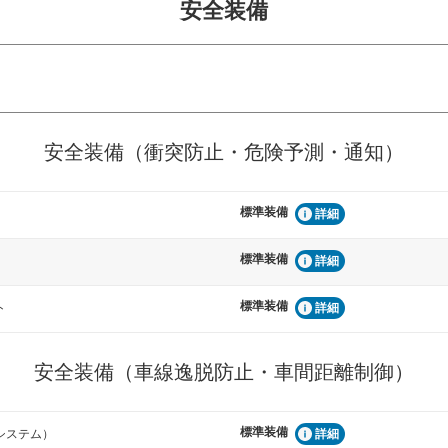
安全装備
危険予測・通知
衝突を回避するプリクラッシュブレ
見えにくい場所に潜む
安全装備（衝突防止・危険予測・通知）
などが装備されています。
テムなどが装備されて
標準装備
車間距離制御
詳細
らつきを防止するためにレーンキー
安全な車間距離を保ち
備されています
ブ・クルーズ・コント
標準装備
詳細
標準装備
衝撃軽減
ト
詳細
うためにインテリジェンスパーキン
万が一車体が衝撃を受
ドブラインドモニターなどが装備さ
るSRSエアバッグシス
ルトなどが装備されて
安全装備（車線逸脱防止・車間距離制御）
標準装備
システム）
詳細