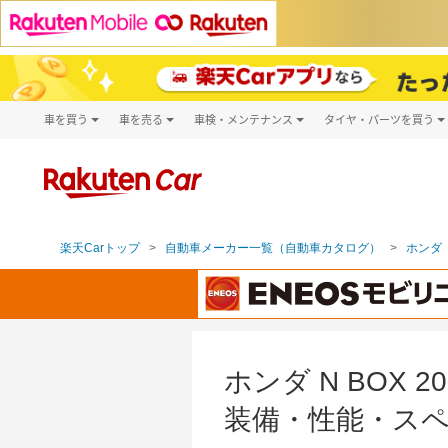
車を買う
車を売る
車検・メンテナンス
タイヤ・パーツを買う
試乗・商談
楽天Car車買取
車検予約
タイヤ・パー
キズ修理予約
新車
タイヤ交換サ
洗車・コーティング予約
メンテナンス管理
楽天Carトップ
自動車メーカー一覧（自動車カタログ）
ホンダ（
ホンダ N BOX 
装備・性能・スペ