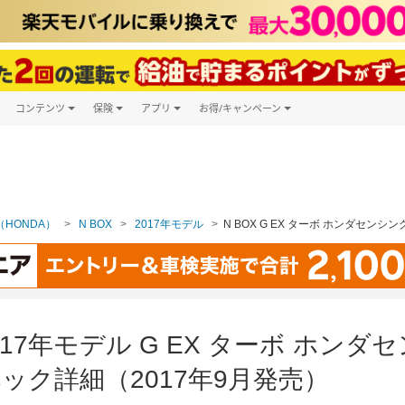
コンテンツ
保険
アプリ
お得/キャンペーン
楽天Carマガジン
キャンペーン一覧
ツ購入
自動車保険
楽天Carアプリ
自動車カタログ
ービス
楽天マイカー割
HONDA）
N BOX
2017年モデル
N BOX G EX ターボ ホンダセンシ
2017年モデル G EX ターボ ホン
ック詳細（2017年9月発売）