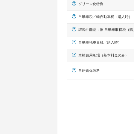
グリーン化特例
自動車税／軽自動車税（購入時）
環境性能割：旧 自動車取得税（購
自動車税重量税（購入時）
車検費用相場（基本料金のみ）
軽自動車
N-BOX、ワゴンR、タント、アル
自賠責保険料