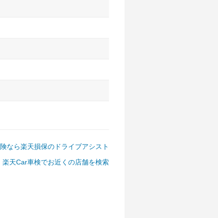
アルファード、フォレスター、
ゴン、デリカD:5 など
険なら楽天損保のドライブアシスト
楽天Car車検でお近くの店舗を検索