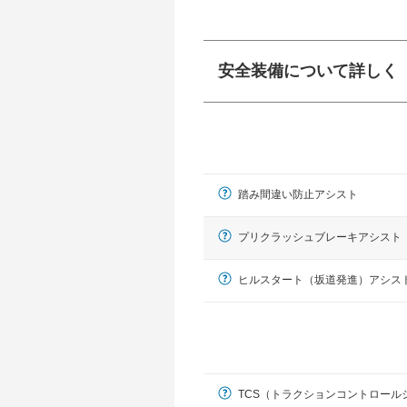
安全装備について詳しく
衝突防止
前走車や歩行者との
ーキアシスト、ABS
踏み間違い防止アシスト
車線逸脱防止
車線のはみだしやふ
プアシストなどが装
プリクラッシュブレーキアシスト
運転・駐車支援
ヒルスタート（坂道発進）アシス
駐車をスムーズに行
グ・アシストやサイ
れています。
TCS（トラクションコントロール