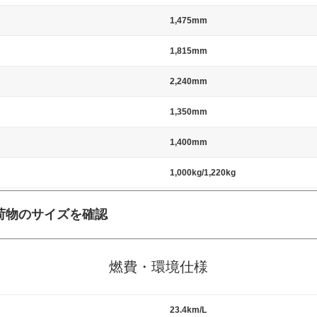
1,475mm
1,815mm
2,240mm
1,350mm
1,400mm
1,000kg/1,220kg
荷物のサイズを確認
施工の際には、1台当たりのスペースと駐車に必要な車路幅が、幅 2,500m
標準値（最低値）とされる事が多いようです。
燃費・環境仕様
23.4km/L