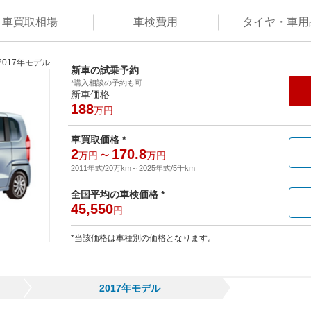
車買取
相場
車検
費用
タイヤ・
車用
2017年モデル
新車の試乗予約
*購入相談の予約も可
新車価格
188
万円
車買取価格 *
2
～
170.8
万円
万円
2011年式/20万km
～
2025年式/5千km
全国平均の車検価格 *
45,550
円
*当該価格は車種別の価格となります。
2017年モデル