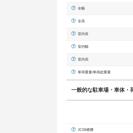
全幅
全高
室内長
室内幅
室内高
車両重量/車両総重量
一般的な駐車場・車体・
一般的に塗料などによる駐車場ライン
幅 5,000mmというサイズが
JC08燃費