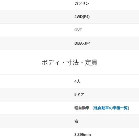
ガソリン
4WD(F4)
CVT
DBA-JF4
ボディ・寸法・定員
4人
5ドア
軽自動車 （
軽自動車の車種一覧
）
右
3,395mm