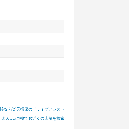
アルファード、フォレスター、
ゴン、デリカD:5 など
険なら楽天損保のドライブアシスト
楽天Car車検でお近くの店舗を検索