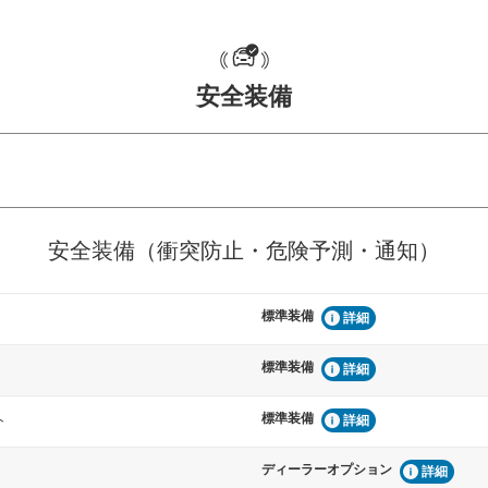
安全装備
危険予測・通知
衝突を回避するプリクラッシュブレ
見えにくい場所に潜む
安全装備（衝突防止・危険予測・通知）
などが装備されています。
テムなどが装備されて
標準装備
車間距離制御
詳細
らつきを防止するためにレーンキー
安全な車間距離を保ち
備されています
ブ・クルーズ・コント
標準装備
詳細
標準装備
衝撃軽減
ト
詳細
うためにインテリジェンスパーキン
万が一車体が衝撃を受
ドブラインドモニターなどが装備さ
るSRSエアバッグシス
ディーラーオプション
詳細
ルトなどが装備されて