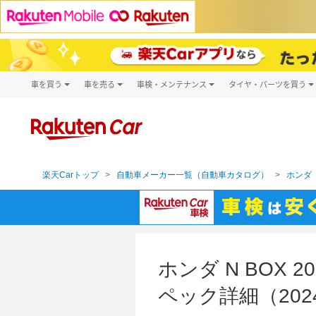
車を買う
車を売る
車検・メンテナンス
タイヤ・パーツを買う
試乗・商談
楽天Car車買取
車検予約
タイヤ・パー
キズ修理予約
新車
タイヤ交換サ
洗車・コーティング予約
メンテナンス管理
楽天Carトップ
自動車メーカー一覧（自動車カタログ）
ホンダ（
ホンダ N BOX
ペック詳細（202