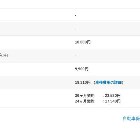
-
-
10,800円
入時）
-
中型車
大型車
9,900円
ト など
ノア、セレナ、プリウス、カローラ、ステ
クラウン、
19,310円 （
車検費用の詳細
）
ップワゴン など
ハイエースワ
36ヶ月契約
:
23,520円
24ヶ月契約
:
17,540円
一般的な荷物のサイズの目安
自動車保