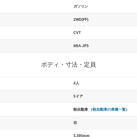
ガソリン
2WD(FF)
CVT
6BA-JF5
ボディ・寸法・定員
4人
5ドア
軽自動車 （
軽自動車の車種一覧
）
右
3,395mm