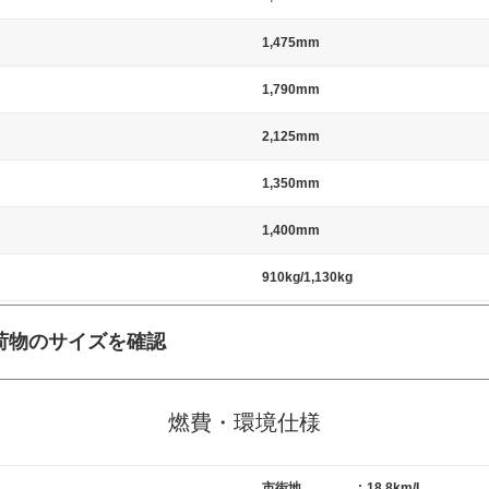
1,475mm
1,790mm
2,125mm
1,350mm
1,400mm
910kg/1,130kg
荷物のサイズを確認
施工の際には、1台当たりのスペースと駐車に必要な車路幅が、幅 2,500m
標準値（最低値）とされる事が多いようです。
燃費・環境仕様
市街地
:
18.8km/L