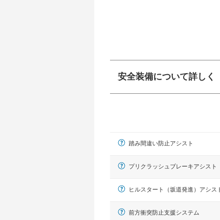
安全装備について詳しく
衝突防止
前走車や歩行者との
ーキアシスト、ABS
踏み間違い防止アシスト
車線逸脱防止
車線のはみだしやふ
プアシストなどが装
プリクラッシュブレーキアシスト
運転・駐車支援
ヒルスタート（坂道発進）アシス
駐車をスムーズに行
グ・アシストやサイ
前方衝突防止支援システム
れています。