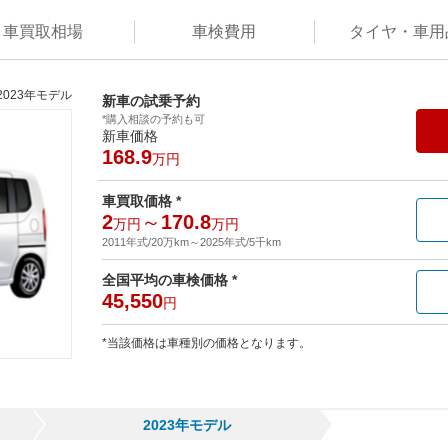
車買取
相場
車検
費用
タイヤ・
車用
2023年モデル
新車の試乗予約
*購入相談の予約も可
新車価格
168.9
万円
車買取価格 *
2
～
170.8
万円
万円
2011年式/20万km
～
2025年式/5千km
全国平均の車検価格 *
45,550
円
*当該価格は車種別の価格となります。
2023年モデル