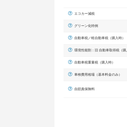
エコカー減税
グリーン化特例
自動車税／軽自動車税（購入時）
環境性能割：旧 自動車取得税（購
軽自動車
自動車税重量税（購入時）
N-BOX、ワゴンR、タント、アル
車検費用相場（基本料金のみ）
自賠責保険料