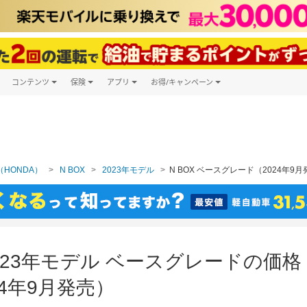
コンテンツ
保険
アプリ
お得/キャンペーン
楽天Carマガジン
キャンペーン一覧
ツ購入
自動車保険
楽天Carアプリ
自動車カタログ
ービス
楽天マイカー割
HONDA）
N BOX
2023年モデル
N BOX ベースグレード（2024年9
 2023年モデル ベースグレードの
4年9月発売）