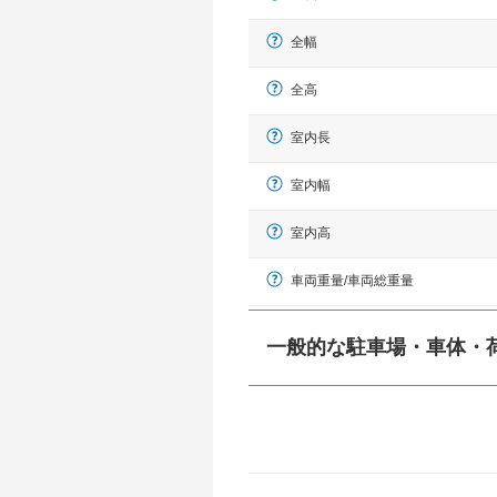
全幅
全高
室内長
室内幅
室内高
車両重量/車両総重量
一般的な駐車場・車体・
一般的に塗料などによる駐車場ライン
幅 5,000mmというサイズが