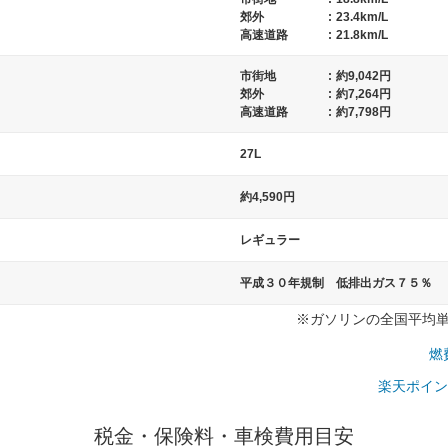
郊外
:
23.4km/L
高速道路
:
21.8km/L
市街地
:
約9,042円
）
郊外
:
約7,264円
高速道路
:
約7,798円
27L
約4,590円
レギュラー
平成３０年規制 低排出ガス７５％
※ガソリンの全国平均単価：
燃
楽天ポイン
税金・保険料・車検費用目安
一般的な車体のサイズの目安