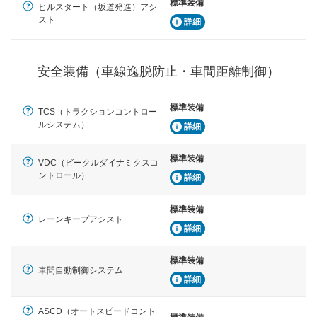
標準装備
車間距離制御
ヒルスタート（坂道発進）アシ
安全な車間距離を保ちながら前車を追従するアダプティ
スト
詳細
ブ・クルーズ・コントロールなどが装備されています。
運転・駐車支援
安全装備（車線逸脱防止・車間距離制御）
駐車をスムーズに行うためにインテリジェンスパーキン
グ・アシストやサイドブラインドモニターなどが装備さ
れています。
標準装備
TCS（トラクションコントロー
衝撃軽減
ルシステム）
詳細
万が一車体が衝撃を受けたときに、運転者・同乗者を守
るSRSエアバッグシステム、プリテンショナーシートベ
標準装備
ルトなどが装備されています。
VDC（ビークルダイナミクスコ
ントロール）
詳細
標準装備
レーンキープアシスト
詳細
標準装備
車間自動制御システム
詳細
ASCD（オートスピードコント