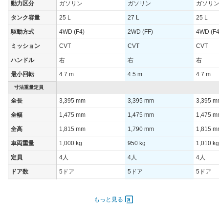
動力区分
ガソリン
ガソリン
ガソリ
タンク容量
25 L
27 L
25 L
駆動方式
4WD (F4)
2WD (FF)
4WD (F4
ミッション
CVT
CVT
CVT
ハンドル
右
右
右
最小回転
4.7 m
4.5 m
4.7 m
寸法重量定員
全長
3,395 mm
3,395 mm
3,395 
全幅
1,475 mm
1,475 mm
1,475 
全高
1,815 mm
1,790 mm
1,815 
車両重量
1,000 kg
950 kg
1,010 kg
定員
4人
4人
4人
ドア数
5ドア
5ドア
5ドア
オートスライド
-
-
-
ドア
もっと見る
エンジン