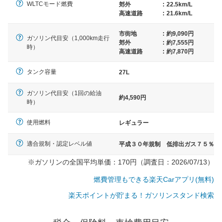
WLTCモード燃費
郊外
:
22.5km/L
高速道路
:
21.6km/L
市街地
:
約9,090円
ガソリン代目安（1,000km走行
郊外
:
約7,555円
時）
高速道路
:
約7,870円
タンク容量
27L
ガソリン代目安（1回の給油
約4,590円
時）
使用燃料
レギュラー
適合規制・認定レベル値
平成３０年規制 低排出ガス７５％
※ガソリンの全国平均単価：170円（調査日：2026/07/13）
燃費管理もできる楽天Carアプリ(無料)
楽天ポイントが貯まる！ガソリンスタンド検索
一般的な車体のサイズの目安