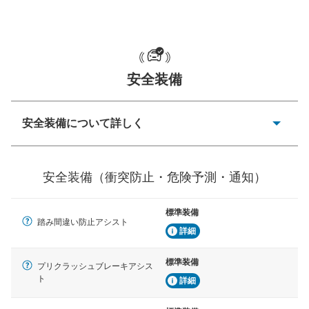
一般的な荷物のサイズの目安
安全装備
安全装備について詳しく
衝突防止
前走車や歩行者との衝突を回避するプリクラッシュブレ
安全装備（衝突防止・危険予測・通知）
ーキアシスト、ABSなどが装備されています。
危険予測・通知
標準装備
見えにくい場所に潜む危険を予測・通知するためのシス
踏み間違い防止アシスト
テムなどが装備されています。
詳細
車線逸脱防止
標準装備
プリクラッシュブレーキアシス
車線のはみだしやふらつきを防止するためにレーンキー
ト
詳細
プアシストなどが装備されています