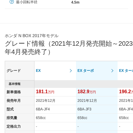
最小回転半径
4.5m
ホンダ N BOX 2017年モデル
グレード情報（2021年12月発売開始～2023
年4月発売終了）
グレード
EX
EX ターボ
EX ター
基本情報
181.1
182.9
196.2
新車価格
万円
万円
発売年月
2021年12月
2021年12月
2021年
型式
6BA-JF4
6BA-JF3
6BA-JF4
排気量
658cc
658cc
658cc
定格出力
-
-
-