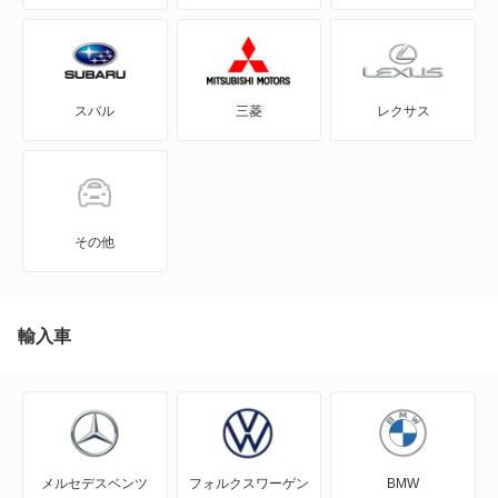
N BOX スラッシュ
N BOX+
スバル
三菱
レクサス
N-ONE
N-ONE e:
N-VAN
その他
N-VAN e:
N-WGN
輸入車
N360
NSX
メルセデスベンツ
フォルクスワーゲン
BMW
NSX ハイブリッド