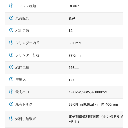
エンジン種類
DOHC
気筒配列
直列
バルブ数
12
シリンダー内径
60.0mm
シリンダー行程
77.6mm
総排気量
658cc
圧縮比
12.0
最高出力
43.0kW[58PS]/6,000rpm
最高トルク
65.0N･m[6.6kgf・m]/4,400rpm
電子制御燃料噴射式（ホンダＰＧＭ
燃料供給装置
−ＦＩ）