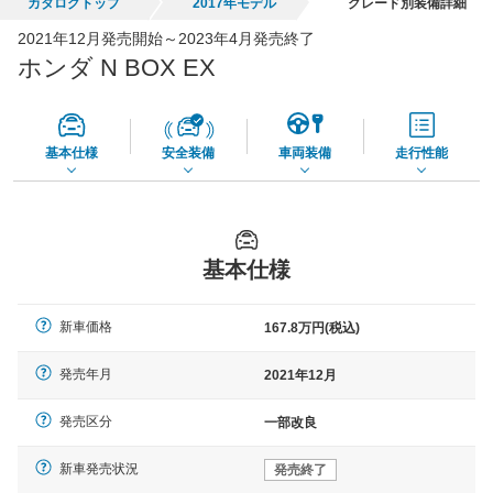
カタログトップ
2017年モデル
グレード別装備詳細
全国平均の車検価格 *
楽天Car車検で
2021年12月発売開始～2023年4月発売終了
45,550
店舗を検索
円
ホンダ N BOX EX
*当該価格は車種別の価格となります。
基本仕様
安全装備
車両装備
走行性能
基本仕様
新車価格
167.8万円(税込)
発売年月
2021年12月
発売区分
一部改良
新車発売状況
発売終了