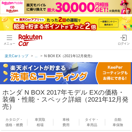
メニュー
ログイン
楽天Carトップ
...
N BOX EX（2021年12月発売）
ホンダ N BOX 2017年モデル EXの価格・
装備・性能・スペック詳細（2021年12月発
売）
カタログ・
車買取
車検
タイヤ・
自動
価格・燃費
相場
費用
車用品
車保険