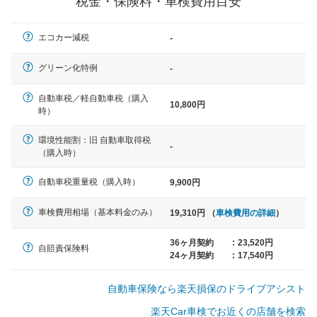
税金・保険料・車検費用目安
軽自動車
エコカー減税
-
N-BOX、ワゴンR、タント、アル
ト など
グリーン化特例
-
自動車税／軽自動車税（購入
10,800円
時）
中型車
環境性能割：旧 自動車取得税
ノア、セレナ、プリウス、カロー
-
（購入時）
ラ、ステップワゴン など
自動車税重量税（購入時）
9,900円
車検費用相場（基本料金のみ）
19,310円 （
車検費用の詳細
）
大型車
クラウン、アルファード、フォレ
36ヶ月契約
:
23,520円
自賠責保険料
スター、ハイエースワゴン、デリ
24ヶ月契約
:
17,540円
カD:5 など
自動車保険なら楽天損保のドライブアシスト
楽天Car車検でお近くの店舗を検索