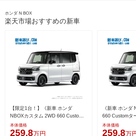
最高出力
43.00 [58]/ 6,000
47.00 [64]/ 6,000
47.00 [6
最高トルク
65 [6.6]/ 4,400
104 [10.6]/ 4,400
104 [10.
ホンダ N BOX
過給機
-
TB
TB
楽天市場おすすめの新車
タイヤ
前輪サイズ
155/65R14 75S
155/65R14 75S
155/65R
後輪サイズ
155/65R14 75S
155/65R14 75S
155/65R
燃費
WLTC
19.8km/L
20.2km/L
19km/L
WLTC/市街地
17.5km/L
17.4km/L
16.6km/
WLTC/郊外
21km/L
21.7km/L
20.3km/
WLTC/高速道路
20.2km/L
20.7km/L
19.4km/
JC08
24.2km/L
25.6km/L
23.4km/
1015
-
-
-
【限定1台！】《新車 ホンダ
《新車 ホンダ 
60km定地
-
-
-
NBOXカスタム 2WD 660 Custom
660 Custo
ターボ コーディネートスタイル 》
スタイル》
装備詳細を見る
装備詳細を見る
装備
装備オプション
本体価格
本体価格
259.8
259.8
万円
万