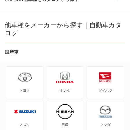
CR-V
CR-V e:FCEV
他車種をメーカーから探す｜自動車カタ
ログ
CR-V ハイブリッド
CR-X
国産車
CR-Xデルソル
CR-Z
トヨタ
ホンダ
ダイハツ
Honda e
HR-V
MDX
スズキ
日産
マツダ