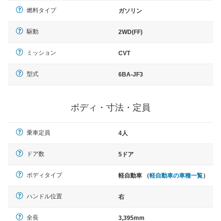
燃料タイプ
ガソリン
駆動
2WD(FF)
ミッション
CVT
型式
6BA-JF3
ボディ・寸法・定員
乗車定員
4人
ドア数
5ドア
ボディタイプ
軽自動車 （
軽自動車の車種一覧
）
ハンドル位置
右
全長
3,395mm