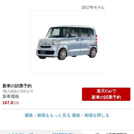
2017年モデル
新車の試乗予約
楽天Carで
*購入相談の予約も可
新車価格
新車の試乗予約
167.8
万円
車買取価格 *
価格・相場をもっと見る
価格・相場を閉じる
車買取相場
2
～
170.8
万円
万円
シミュレーション
2011年式/20万km
～
2025年式/5千km