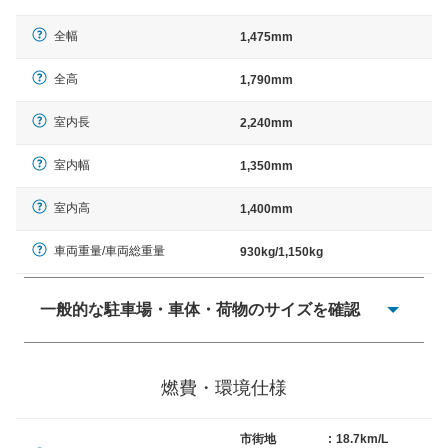
全幅
1,475mm
全高
1,790mm
室内長
2,240mm
室内幅
1,350mm
室内高
1,400mm
車両重量/車両総重量
930kg/1,150kg
一般的な駐車場・車体・荷物のサイズを確認
一般的に塗料などによる駐車場ライン施工の際には、1台
当たりのスペースと駐車に必要な車路幅が、幅 2,500mm
燃費・環境仕様
× 長さ 5,000mm 車路幅 5,000mmというサイズが標準値
（最低値）とされる事が多いようです。
市街地
:
18.7km/L