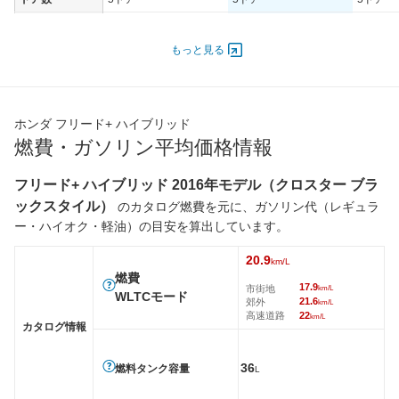
オートスライド
-
-
-
ドア
もっと見る
エンジン
最高出力
81.00 [110]/ 6,000
81.00 [110]/ 6,000
81.00 [1
最高トルク
134 [13.7]/ 4,400
134 [13.7]/ 4,400
134 [13.
ホンダ フリード+ ハイブリッド
過給機
-
-
-
燃費・ガソリン平均価格情報
タイヤ
フリード+ ハイブリッド 2016年モデル（クロスター ブラ
前輪サイズ
185/65R15 88S
185/65R15 88S
185/65R
ックスタイル）
のカタログ燃費を元に、ガソリン代（レギュラ
後輪サイズ
185/65R15 88S
185/65R15 88S
185/65R
ー・ハイオク・軽油）の目安を算出しています。
燃費
20.9
WLTC
20.9km/L
19.8km/L
20.9km/
km/L
燃費
17.9
WLTC/市街地
17.9km/L
17km/L
17.9km/
市街地
km/L
WLTCモード
21.6
郊外
km/L
WLTC/郊外
21.6km/L
21.3km/L
21.6km/
高速道路
22
km/L
カタログ情報
WLTC/高速道路
22km/L
20.3km/L
22km/L
JC08
27.4km/L
26km/L
28km/L
36
燃料タンク容量
L
1015
-
-
-