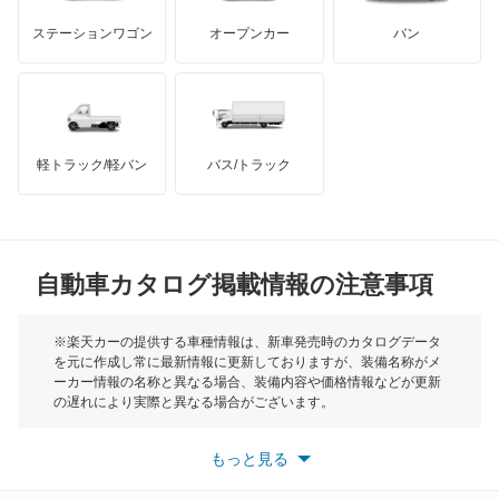
GMC
マクラーレン
もっと見る
ステーションワゴン
オープンカー
バン
エリシオン プレステージ
ハマー
オースチン
エレメント
インフィニティ
モーリス
オデッセイ
軽トラック/軽バン
バス/トラック
トライアンフ
もっと見る
オデッセイ ハイブリッド
MG
オルティア
自動車カタログ掲載情報の注意事項
ミニ
キャパ
モーク
※楽天カーの提供する車種情報は、新車発売時のカタログデータ
を元に作成し常に最新情報に更新しておりますが、装備名称がメ
クイントインテグラ
ーカー情報の名称と異なる場合、装備内容や価格情報などが更新
もっと見る
の遅れにより実際と異なる場合がございます。
クラリティ PHEV
※最新情報につきましては、各メーカーの情報をご確認くださ
い。
もっと見る
※また安全装備につきましては同名称の装備であっても動作範囲
クラリティ フューエル セル
や性能に違いがございますので、詳細情報は各メーカーの情報を