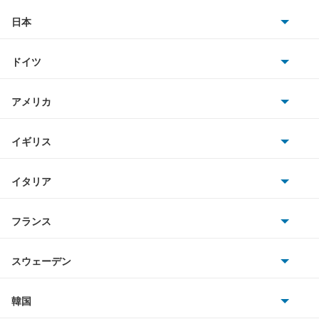
アクティトラック
日本
トヨタ
アクティバン
ドイツ
日産
アコード
AMG
アメリカ
ホンダ
アコード ハイブリッド
BMW
キャデラック
イギリス
三菱
アコード プラグイン ハイブリッド
BMWアルピナ
クライスラー
TVR
イタリア
マツダ
アコードクーペ
スマート
サターン
アストンマーティン
アルファロメオ
フランス
いすゞ
アコードツアラー
アウディ
シボレー
ジャガー
アウトビアンキ
シトロエン
スバル
アコードワゴン
スウェーデン
オペル
ビュイック
ダイムラー
フィアット
プジョー
スズキ
サーブ
アスコット
フォルクスワーゲン
韓国
フォード
ベントレー
フェラーリ