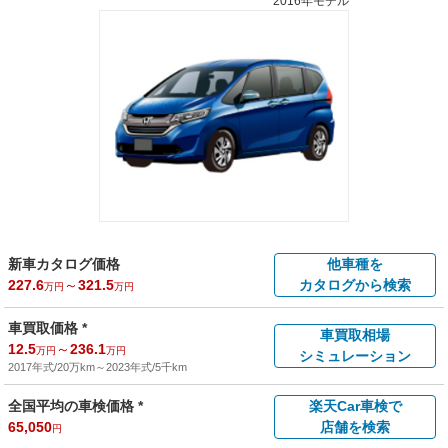
2016年モデル
新車カタログ価格
他車種を
227.6
～
321.5
カタログから検索
万円
万円
車買取価格 *
車買取相場
12.5
～
236.1
万円
万円
シミュレーション
2017年式/20万km
～
2023年式/5千km
全国平均の車検価格 *
楽天Car車検で
65,050
店舗を検索
円