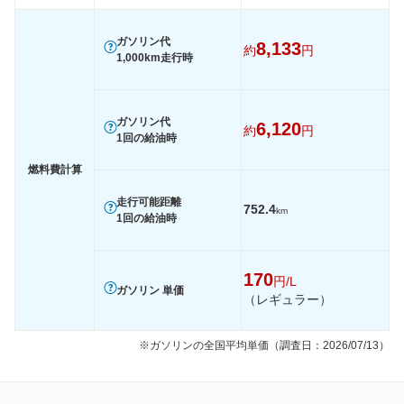
60km定地
-
-
-
ガソリン代
8,133
約
円
装備詳細を見る
装備詳細を見る
装備
装備オプション
1,000km走行時
ガソリン代
6,120
約
円
1回の給油時
燃料費計算
走行可能距離
752.4
km
1回の給油時
170
円/L
ガソリン 単価
（レギュラー）
※ガソリンの全国平均単価（調査日：2026/07/13）