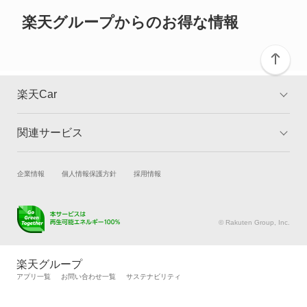
ご確認ください。
クロスロード
楽天グループからのお得な情報
グレイス
グレイス ハイブリッド
楽天Car
コンチェルト
関連サービス
TOP
よくある質問
ザッツ
キャンペーン一覧
試乗・商談
新車購入
企業情報
個人情報保護方針
採用情報
シティ
楽天Car車買取
車検予約
シビック
キズ修理予約
洗車・コーティング予約
© Rakuten Group, Inc.
メンテナンス管理
タイヤ・パーツ購入
シビック ハイブリッド
タイヤ交換サービス
楽天Car マガジン
楽天グループ
自動車カタログ
自動車保険
アプリ一覧
お問い合わせ一覧
サステナビリティ
シビックシャトル
楽天マイカー割