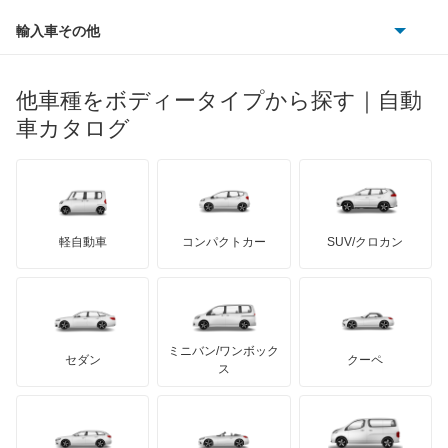
ルノー
ダイハツ
ボルボ
アスコットイノーバ
ポルシェ
ヒョンデ
ポンティアック
輸入車その他
ランドローバー
マセラティ
ブガッティ
光岡自動車
アヴァンシア
メルセデス・ベンツ
デーウ
もっと見る
マーキュリー
BYD
ロータス
ランチア
他車種をボディータイプから探す｜自動
日産ディーゼル
もっと見る
インサイト
マイバッハ
キア
リンカーン
プロトン
車カタログ
ローバー
ランボルギーニ
日野自動車
インサイト エクスクルーシブ
ブラバス
サンヨン
デロリアン
TD
ロールスロイス
デトマソ
三菱ふそう
インスパイア
ミニ
ADモータース
サリーン
ドンカーブート
ジネッタ
アバルト
軽自動車
コンパクトカー
SUV/クロカン
UDトラックス
インテグラ
アルテガ
プリムス
バーキン
もっと見る
ケータハム
イノチェンティ
レクサス
インテグラSJ
テスラ
セアト
もっと見る
カーボディーズ
もっと見る
アキュラ
エアウェイブ
ミニバン/ワンボック
ジープ
KTM
セダン
クーペ
モーガン
ス
エディックス
もっと見る
ダッジ
アルテガ
バンデンプラス
エリシオン