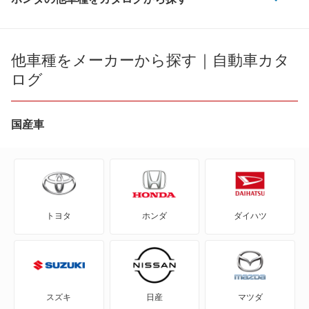
CR-V
エリシオン プレステージ
CR-V e:FCEV
他車種をメーカーから探す｜自動車カタ
オデッセイ
ログ
CR-V ハイブリッド
オデッセイ ハイブリッド
CR-X
国産車
ステップワゴン
CR-Xデルソル
ステップワゴン スパーダ
CR-Z
ステップワゴン スパーダ ハイブリッド
トヨタ
ホンダ
ダイハツ
Honda e
ステップワゴン ハイブリッド
HR-V
フリード
MDX
フリード ハイブリッド
スズキ
日産
マツダ