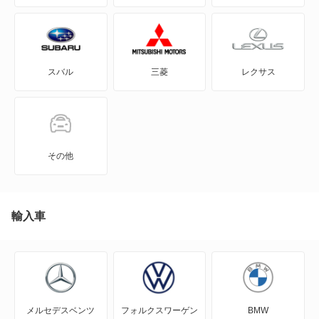
N BOX
フリード+
N BOX スラッシュ
フリードスパイク
スバル
三菱
レクサス
N BOX+
フリードスパイク ハイブリッド
N-ONE
ラグレイト
N-ONE e:
その他
もっと見る
N-VAN
N-VAN e:
輸入車
N-WGN
N360
メルセデスベンツ
フォルクスワーゲン
BMW
NSX