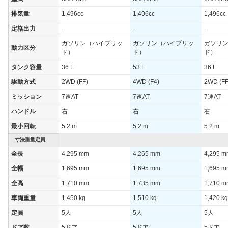
排気量
1,496cc
1,496cc
1,496cc
定格出力
-
-
-
ガソリン（ハイブリッ
ガソリン（ハイブリッ
ガソリ
動力区分
ド）
ド）
ド）
タンク容量
36 L
53 L
36 L
駆動方式
2WD (FF)
4WD (F4)
2WD (FF
ミッション
7速AT
7速AT
7速AT
ハンドル
右
右
右
最小回転
5.2 m
5.2 m
5.2 m
寸法重量定員
全長
4,295 mm
4,265 mm
4,295 
全幅
1,695 mm
1,695 mm
1,695 
全高
1,710 mm
1,735 mm
1,710 
車両重量
1,450 kg
1,510 kg
1,420 kg
定員
5人
5人
5人
ドア数
5ドア
5ドア
5ドア