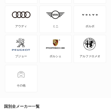
NSX ハイブリッド
S-MX
アウディ
ミニ
ボルボ
S2000
S660
プジョー
ポルシェ
アルファロメオ
Super-ONE
WR-V
Z
その他
ZR-V
ZR-V ハイブリッド
国別全メーカー一覧