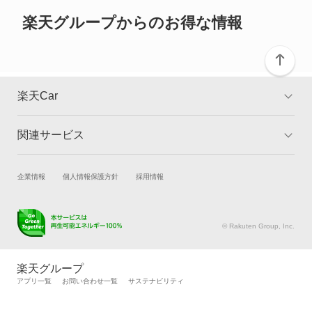
ご確認ください。
グレイス
楽天グループからのお得な情報
グレイス ハイブリッド
コンチェルト
楽天Car
ザッツ
関連サービス
TOP
よくある質問
シティ
キャンペーン一覧
試乗・商談
新車購入
企業情報
個人情報保護方針
採用情報
シビック
楽天Car車買取
車検予約
シビック ハイブリッド
キズ修理予約
洗車・コーティング予約
© Rakuten Group, Inc.
メンテナンス管理
タイヤ・パーツ購入
シビックシャトル
タイヤ交換サービス
楽天Car マガジン
楽天グループ
自動車カタログ
自動車保険
アプリ一覧
お問い合わせ一覧
サステナビリティ
シビックフェリオ
楽天マイカー割