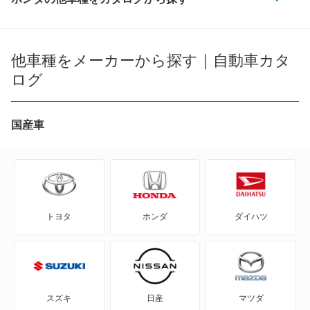
CR-V
アスコット
CR-V e:FCEV
他車種をメーカーから探す｜自動車カタ
アスコットイノーバ
ログ
CR-V ハイブリッド
インサイト
CR-X
国産車
インスパイア
CR-Xデルソル
インテグラ
CR-Z
インテグラSJ
トヨタ
ホンダ
ダイハツ
Honda e
クラリティ PHEV
HR-V
クラリティ フューエル セル
MDX
グレイス
スズキ
日産
マツダ