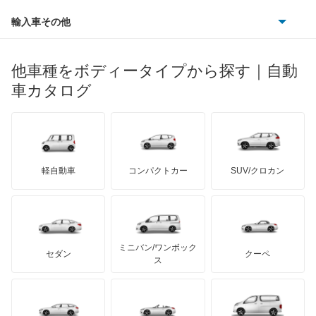
ルノー
ダイハツ
ボルボ
アヴァンシア
ポルシェ
ヒョンデ
ポンティアック
輸入車その他
ランドローバー
マセラティ
ブガッティ
光岡自動車
インサイト
メルセデス・ベンツ
デーウ
もっと見る
マーキュリー
BYD
ロータス
ランチア
他車種をボディータイプから探す｜自動
日産ディーゼル
もっと見る
インサイト エクスクルーシブ
マイバッハ
キア
リンカーン
プロトン
車カタログ
ローバー
ランボルギーニ
日野自動車
インスパイア
ブラバス
サンヨン
デロリアン
TD
ロールスロイス
デトマソ
三菱ふそう
インテグラ
ミニ
ADモータース
サリーン
ドンカーブート
ジネッタ
アバルト
軽自動車
コンパクトカー
SUV/クロカン
UDトラックス
インテグラSJ
アルテガ
プリムス
バーキン
もっと見る
ケータハム
イノチェンティ
レクサス
エアウェイブ
テスラ
セアト
もっと見る
カーボディーズ
もっと見る
アキュラ
エディックス
ミニバン/ワンボック
ジープ
KTM
セダン
クーペ
モーガン
ス
エリシオン
もっと見る
ダッジ
アルテガ
バンデンプラス
エリシオン プレステージ