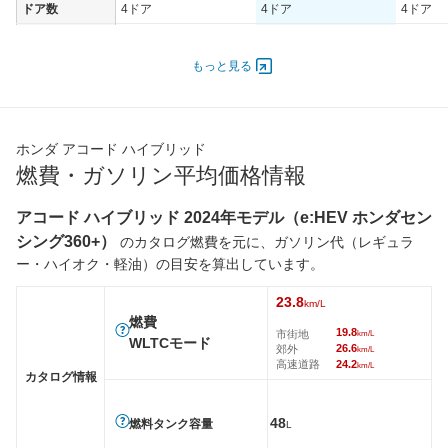
ドア数
4ドア
4ドア
4ドア
オートスライド
-
-
-
ドア
もっと見る
エンジン
最高出力
108.00 [147]/ 6,100
108.00 [147]/ 6,100
108.00 [
最高トルク
182 [18.6]/ 4,000
182 [18.6]/ 4,000
182 [18.
ホンダ アコード ハイブリッド
過給機
-
-
-
燃費・ガソリン平均価格情報
タイヤ
アコード ハイブリッド 2024年モデル（e:HEV ホンダセン
前輪サイズ
235/45R18 98W
235/45R18 98W
235/45
シング360+）
のカタログ燃費を元に、ガソリン代（レギュラ
後輪サイズ
235/45R18 98W
235/45R18 98W
235/45
ー・ハイオク・軽油）の目安を算出しています。
燃費
23.8
WLTC
23.8km/L
23.8km/L
23.8km/
km/L
燃費
19.8
WLTC/市街地
20.5km/L
19.8km/L
20.5km/
市街地
km/L
WLTCモード
26.6
郊外
km/L
WLTC/郊外
27km/L
26.6km/L
27km/L
高速道路
24.2
km/L
カタログ情報
WLTC/高速道路
23.6km/L
24.2km/L
23.6km/
JC08
-
-
-
48
燃料タンク容量
L