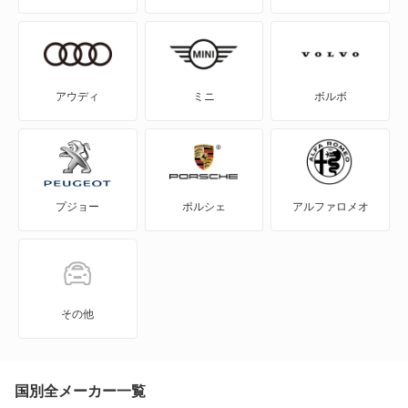
ラファーガ
NSX ハイブリッド
レジェンド
S-MX
レジェンド ハイブリッド
アウディ
ミニ
ボルボ
S2000
もっと見る
S660
プジョー
ポルシェ
アルファロメオ
Super-ONE
WR-V
Z
その他
ZR-V
ZR-V ハイブリッド
国別全メーカー一覧