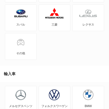
N BOX
グレイス ハイブリッド
N BOX スラッシュ
シビック
スバル
三菱
レクサス
N BOX+
シビック ハイブリッド
N-ONE
シビックフェリオ
N-ONE e:
セイバー
その他
N-VAN
トルネオ
N-VAN e:
輸入車
ドマーニ
N-WGN
ビガー
N360
フィットアリア
メルセデスベンツ
フォルクスワーゲン
BMW
NSX