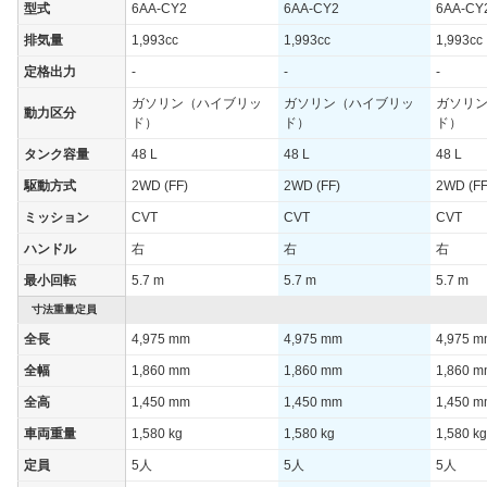
型式
6AA-CY2
6AA-CY2
6AA-CY
排気量
1,993cc
1,993cc
1,993cc
定格出力
-
-
-
ガソリン（ハイブリッ
ガソリン（ハイブリッ
ガソリ
動力区分
ド）
ド）
ド）
タンク容量
48 L
48 L
48 L
駆動方式
2WD (FF)
2WD (FF)
2WD (FF
ミッション
CVT
CVT
CVT
ハンドル
右
右
右
最小回転
5.7 m
5.7 m
5.7 m
寸法重量定員
全長
4,975 mm
4,975 mm
4,975 
全幅
1,860 mm
1,860 mm
1,860 
全高
1,450 mm
1,450 mm
1,450 
車両重量
1,580 kg
1,580 kg
1,580 kg
定員
5人
5人
5人