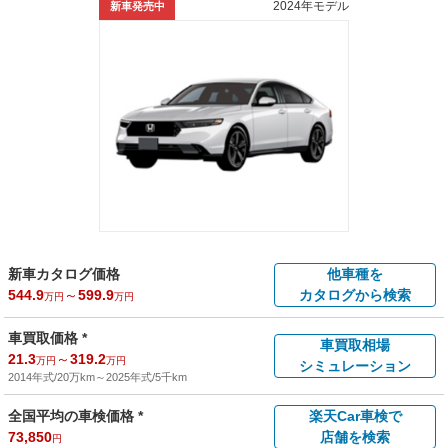
2024年モデル
新車発売中
新車カタログ価格
他車種を
544.9
～
599.9
カタログから検索
万円
万円
車買取価格 *
車買取相場
21.3
～
319.2
万円
万円
シミュレーション
2014年式/20万km
～
2025年式/5千km
全国平均の車検価格 *
楽天Car車検で
73,850
店舗を検索
円