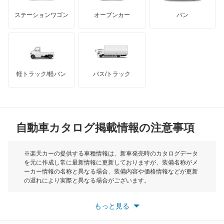
GMC
マクラーレン
もっと見る
ステーションワゴン
オープンカー
バン
エレメント
ハマー
オースチン
オデッセイ
インフィニティ
モーリス
オデッセイ ハイブリッド
軽トラック/軽バン
バス/トラック
トライアンフ
もっと見る
オルティア
MG
キャパ
自動車カタログ掲載情報の注意事項
ミニ
クイントインテグラ
モーク
※楽天カーの提供する車種情報は、新車発売時のカタログデータ
を元に作成し常に最新情報に更新しておりますが、装備名称がメ
クラリティ PHEV
ーカー情報の名称と異なる場合、装備内容や価格情報などが更新
もっと見る
の遅れにより実際と異なる場合がございます。
クラリティ フューエル セル
※最新情報につきましては、各メーカーの情報をご確認くださ
い。
もっと見る
※また安全装備につきましては同名称の装備であっても動作範囲
クロスロード
や性能に違いがございますので、詳細情報は各メーカーの情報を