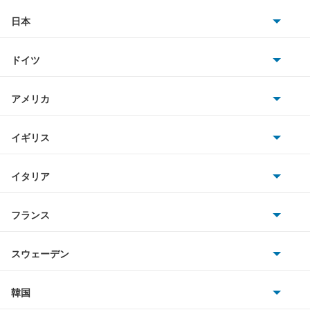
アクティトラック
日本
トヨタ
アクティバン
ドイツ
日産
アコード
AMG
アメリカ
ホンダ
アコード プラグイン ハイブリッド
BMW
キャデラック
イギリス
三菱
アコードクーペ
BMWアルピナ
クライスラー
TVR
イタリア
マツダ
アコードツアラー
スマート
サターン
アストンマーティン
アルファロメオ
フランス
いすゞ
アコードワゴン
アウディ
シボレー
ジャガー
アウトビアンキ
シトロエン
スバル
アスコット
スウェーデン
オペル
ビュイック
ダイムラー
フィアット
プジョー
スズキ
サーブ
アスコットイノーバ
フォルクスワーゲン
韓国
フォード
ベントレー
フェラーリ