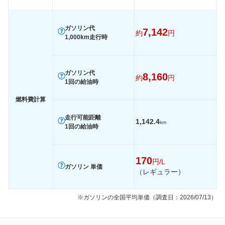
1015
-
-
-
60km定地
-
-
-
ガソリン代
7,142
約
円
装備詳細を見る
装備詳細を見る
装備
装備オプション
1,000km走行時
ガソリン代
8,160
約
円
1回の給油時
燃料費計算
走行可能距離
1,142.4
km
1回の給油時
170
円/L
ガソリン 単価
（レギュラー）
※ガソリンの全国平均単価（調査日：2026/07/13）