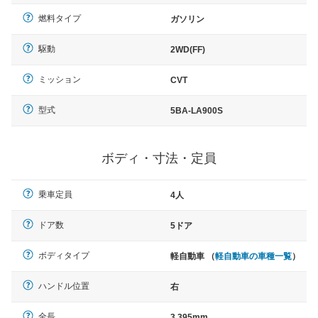
燃料タイプ
ガソリン
駆動
2WD(FF)
ミッション
CVT
型式
5BA-LA900S
ボディ・寸法・定員
乗車定員
4人
ドア数
5ドア
ボディタイプ
軽自動車 （
軽自動車の車種一覧
）
ハンドル位置
右
全長
3,395mm