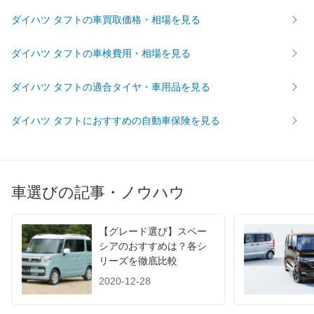
前輪サイズ
165/65R15 81S
165/65R15 81S
165/65R
ダイハツ タフトの車買取価格・相場を見る
後輪サイズ
165/65R15 81S
165/65R15 81S
165/65R
ダイハツ タフトの車検費用・相場を見る
燃費
WLTC
21.4km/L
21.1km/L
21.4km/
ダイハツ タフトの適合タイヤ・車用品を見る
WLTC/市街地
19.7km/L
19.4km/L
19.7km/
WLTC/郊外
22.9km/L
22.4km/L
22.9km/
ダイハツ タフトにおすすめの自動車保険を見る
WLTC/高速道路
21.3km/L
21.1km/L
21.3km/
JC08
25.7km/L
24.1km/L
25.7km/
1015
-
-
-
車選びの記事・ノウハウ
60km定地
-
-
-
装備詳細を見る
装備詳細を見る
装備
装備オプション
【グレード選び】スペー
シアのおすすめは？各シ
リーズを徹底比較
2020-12-28