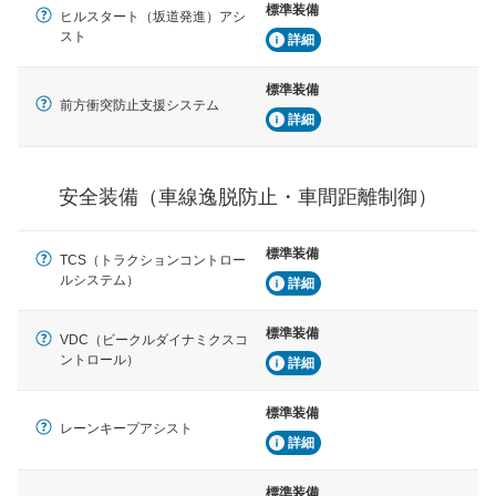
標準装備
車間距離制御
ヒルスタート（坂道発進）アシ
安全な車間距離を保ちながら前車を追従するアダプティ
スト
詳細
ブ・クルーズ・コントロールなどが装備されています。
標準装備
運転・駐車支援
前方衝突防止支援システム
詳細
駐車をスムーズに行うためにインテリジェンスパーキン
グ・アシストやサイドブラインドモニターなどが装備さ
れています。
安全装備（車線逸脱防止・車間距離制御）
衝撃軽減
万が一車体が衝撃を受けたときに、運転者・同乗者を守
るSRSエアバッグシステム、プリテンショナーシートベ
標準装備
ルトなどが装備されています。
TCS（トラクションコントロー
ルシステム）
詳細
標準装備
VDC（ビークルダイナミクスコ
ントロール）
詳細
標準装備
レーンキープアシスト
詳細
標準装備