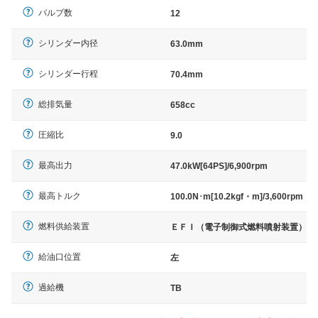
バルブ数
12
シリンダー内径
63.0mm
シリンダー行程
70.4mm
総排気量
658cc
圧縮比
9.0
最高出力
47.0kW[64PS]/6,900rpm
最高トルク
100.0N･m[10.2kgf・m]/3,600rpm
燃料供給装置
ＥＦＩ（電子制御式燃料噴射装置）
給油口位置
左
過給機
TB