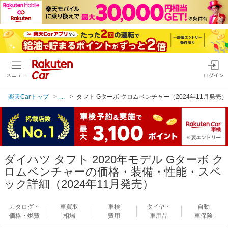
メニュー
ログイン
楽天Carトップ
...
タフト Gターボ クロムベンチャー（2024年11月発売）
ダイハツ タフト 2020年モデル Gターボ ク
ロムベンチャーの価格・装備・性能・スペ
ック詳細（2024年11月発売）
カタログ・
車買取
車検
タイヤ・
自動
価格・燃費
相場
費用
車用品
車保険