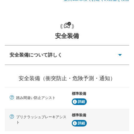
一般的な荷物のサイズの目安
安全装備
安全装備について詳しく
衝突防止
前走車や歩行者との衝突を回避するプリクラッシュブレ
安全装備（衝突防止・危険予測・通知）
ーキアシスト、ABSなどが装備されています。
危険予測・通知
標準装備
見えにくい場所に潜む危険を予測・通知するためのシス
踏み間違い防止アシスト
テムなどが装備されています。
詳細
車線逸脱防止
標準装備
プリクラッシュブレーキアシス
車線のはみだしやふらつきを防止するためにレーンキー
ト
詳細
プアシストなどが装備されています