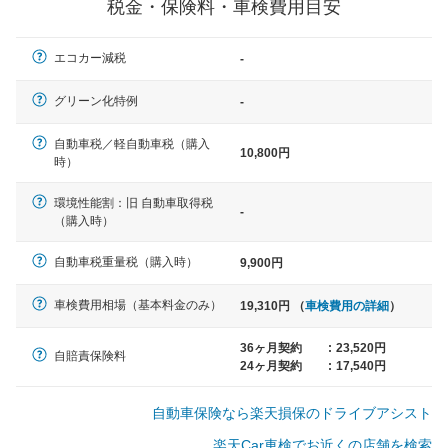
税金・保険料・車検費用目安
軽自動車
エコカー減税
-
N-BOX、ワゴンR、タント、アル
ト など
グリーン化特例
-
自動車税／軽自動車税（購入
10,800円
時）
中型車
環境性能割：旧 自動車取得税
ノア、セレナ、プリウス、カロー
-
（購入時）
ラ、ステップワゴン など
自動車税重量税（購入時）
9,900円
車検費用相場（基本料金のみ）
19,310円 （
車検費用の詳細
）
大型車
クラウン、アルファード、フォレ
36ヶ月契約
:
23,520円
自賠責保険料
スター、ハイエースワゴン、デリ
24ヶ月契約
:
17,540円
カD:5 など
自動車保険なら楽天損保のドライブアシスト
楽天Car車検でお近くの店舗を検索