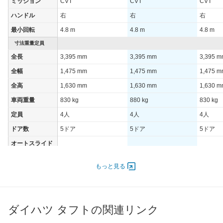
ミッション
CVT
CVT
CVT
ハンドル
右
右
右
最小回転
4.8 m
4.8 m
4.8 m
寸法重量定員
全長
3,395 mm
3,395 mm
3,395 
全幅
1,475 mm
1,475 mm
1,475 
全高
1,630 mm
1,630 mm
1,630 
車両重量
830 kg
880 kg
830 kg
定員
4人
4人
4人
ドア数
5ドア
5ドア
5ドア
オートスライド
-
-
-
ドア
エンジン
もっと見る
最高出力
38.00 [52]/ 6,900
38.00 [52]/ 6,900
38.00 [5
最高トルク
60 [6.1]/ 3,600
60 [6.1]/ 3,600
60 [6.1]/
ダイハツ タフトの関連リンク
過給機
-
-
-
タイヤ