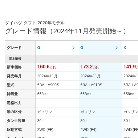
ダイハツ タフト 2020年モデル
グレード情報（2024年11月発売開始～）
グレード
G
G
X
基本情報
160.6
173.2
141.9
新車価格
万円
万円
発売年月
2024年11月
2024年11月
2024年
型式
5BA-LA900S
5BA-LA910S
5BA-LA
排気量
658cc
658cc
658cc
定格出力
-
-
-
動力区分
ガソリン
ガソリン
ガソリ
タンク容量
30 L
30 L
30 L
駆動方式
2WD (FF)
4WD (F4)
2WD (FF