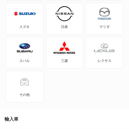
アプローズ
アルティス
スズキ
日産
マツダ
アルティス ハイブリッド
ウェイク
スバル
三菱
レクサス
エッセ
オプティ
キャスト アクティバ
その他
キャスト スタイル
キャスト スポーツ
輸入車