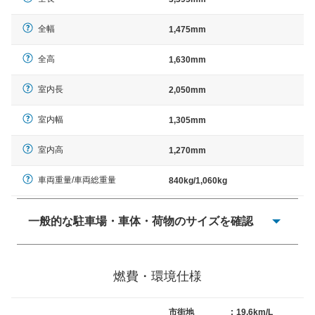
全幅
1,475mm
全高
1,630mm
室内長
2,050mm
室内幅
1,305mm
室内高
1,270mm
車両重量/車両総重量
840kg/1,060kg
一般的な駐車場・車体・荷物のサイズを確認
一般的に塗料などによる駐車場ライン施工の際には、1台
当たりのスペースと駐車に必要な車路幅が、幅 2,500mm
燃費・環境仕様
× 長さ 5,000mm 車路幅 5,000mmというサイズが標準値
（最低値）とされる事が多いようです。
市街地
:
19.6km/L