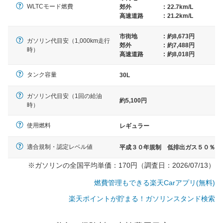
WLTCモード燃費
郊外
:
22.7km/L
高速道路
:
21.2km/L
市街地
:
約8,673円
ガソリン代目安（1,000km走行
郊外
:
約7,488円
時）
高速道路
:
約8,018円
タンク容量
30L
ガソリン代目安（1回の給油
約5,100円
時）
使用燃料
レギュラー
適合規制・認定レベル値
平成３０年規制 低排出ガス５０％
※ガソリンの全国平均単価：170円（調査日：2026/07/13）
燃費管理もできる楽天Carアプリ(無料)
楽天ポイントが貯まる！ガソリンスタンド検索
一般的な車体のサイズの目安