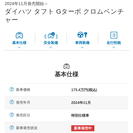
2024年11月発売開始～
45,550
店舗を検索
円
ダイハツ タフト Gターボ クロムベンチ
*当該価格は車種別の価格となります。
ャー
基本仕様
安全装備
車両装備
走行性能
基本仕様
新車価格
175.4万円(税込)
発売年月
2024年11月
発売区分
特別仕様車
新車発売状況
新車発売中