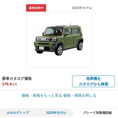
2020年モデル
新車発売中
新車カタログ価格
他車種を
175.4
カタログから検索
万円
車買取価格 *
価格・相場をもっと見る
価格・相場を閉じる
車買取相場
6.8
～
144.2
万円
万円
シミュレーション
2023年式/20万km
～
2022年式/5千km
カタログトップ
2020年モデル
グレード別装備詳細
全国平均の車検価格 *
楽天Car車検で