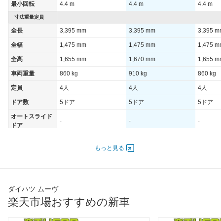
最小回転
4.4 m
4.4 m
4.4 m
寸法重量定員
全長
3,395 mm
3,395 mm
3,395 
全幅
1,475 mm
1,475 mm
1,475 
全高
1,655 mm
1,670 mm
1,655 
車両重量
860 kg
910 kg
860 kg
定員
4人
4人
4人
ドア数
5ドア
5ドア
5ドア
オートスライド
-
-
-
ドア
エンジン
もっと見る
最高出力
38.00 [52]/ 5,250
38.00 [52]/ 5,250
38.00 [5
最高トルク
60 [6.1]/ 1,500
60 [6.1]/ 1,500
60 [6.1]/
過給機
-
-
-
ダイハツ ムーヴ
タイヤ
楽天市場おすすめの新車
前輪サイズ
155/65R14 75S
155/65R14 75S
155/65R