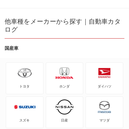
e-アトレー
ウェイク
e-ハイゼットカーゴ
他車種をメーカーから探す｜自動車カタ
エッセ
ログ
MAX
オプティ
YRV
国産車
キャスト アクティバ
アトレー
キャスト スタイル
アトレー7
キャスト スポーツ
トヨタ
ホンダ
ダイハツ
アトレーワゴン
コペン
アプローズ
ソニカ
アルティス
タフト
スズキ
日産
マツダ
アルティス ハイブリッド