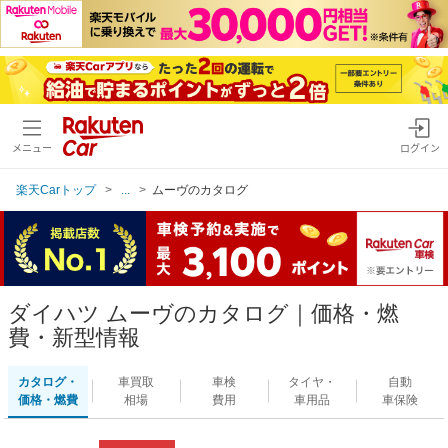
メニュー
ログイン
楽天Carトップ
...
ムーヴのカタログ
ダイハツ ムーヴのカタログ｜価格・燃
費・新型情報
カタログ・
車買取
車検
タイヤ・
自動
価格・燃費
相場
費用
車用品
車保険