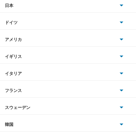
タント ファンクロス
日本
トヨタ
テリオス
ドイツ
日産
テリオスキッド
AMG
アメリカ
ホンダ
テリオスルキア
BMW
キャデラック
イギリス
三菱
デルタダンプ
BMWアルピナ
クライスラー
TVR
イタリア
マツダ
デルタトラック
スマート
サターン
アストンマーティン
アルファロメオ
フランス
いすゞ
デルタバン
アウディ
シボレー
ジャガー
アウトビアンキ
シトロエン
スバル
デルタワイドバン
スウェーデン
オペル
ビュイック
ダイムラー
フィアット
プジョー
スズキ
サーブ
デルタワイドワゴン
フォルクスワーゲン
韓国
フォード
ベントレー
フェラーリ
ルノー
ダイハツ
ボルボ
デルタワゴン