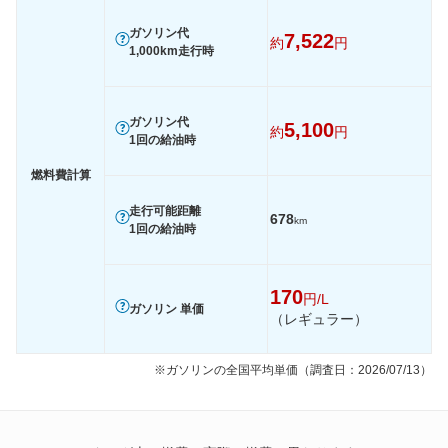
ガソリン代
7,522
約
円
1,000km走行時
ガソリン代
5,100
約
円
1回の給油時
燃料費計算
走行可能距離
678
km
1回の給油時
170
円/L
ガソリン 単価
（レギュラー）
※ガソリンの全国平均単価（調査日：2026/07/13）