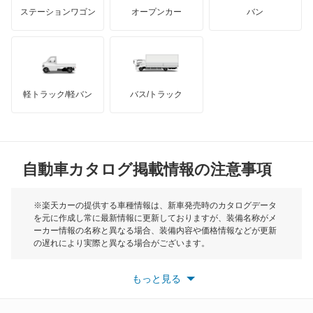
マクラーレン
もっと見る
ステーションワゴン
オープンカー
バン
ビーゴ
ハマー
オースチン
ブーン
インフィニティ
モーリス
ブーン ルミナス
軽トラック/軽バン
バス/トラック
トライアンフ
もっと見る
ミゼット
MG
ミゼット2
自動車カタログ掲載情報の注意事項
ミニ
ミラ
モーク
※楽天カーの提供する車種情報は、新車発売時のカタログデータ
を元に作成し常に最新情報に更新しておりますが、装備名称がメ
ミラ イース
ーカー情報の名称と異なる場合、装備内容や価格情報などが更新
もっと見る
の遅れにより実際と異なる場合がございます。
ミラ ココア
※最新情報につきましては、各メーカーの情報をご確認くださ
い。
もっと見る
※また安全装備につきましては同名称の装備であっても動作範囲
ミラ トコット
や性能に違いがございますので、詳細情報は各メーカーの情報を
ご確認ください。