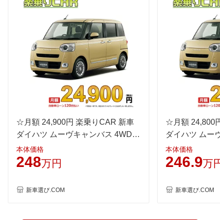
後輪サイズ
155/65R14 75S
155/65R14 75S
155/65R
燃費
WLTC
22.6km/L
20.6km/L
22.6km/
WLTC/市街地
19.9km/L
18.2km/L
19.9km/
WLTC/郊外
24km/L
21.9km/L
24km/L
WLTC/高速道路
23.1km/L
20.9km/L
23.1km/
JC08
25.3km/L
23.8km/L
25.3km/
1015
-
-
-
60km定地
-
-
-
☆月額 24,900円 楽乗りCAR 新車
☆月額 24,80
装備詳細を見る
装備詳細を見る
装備
装備オプション
ダイハツ ムーヴキャンバス 4WD
ダイハツ ムー
660 セオリーGターボ インテリア
660 セオリー
本体価格
本体価格
248
246.9
セレクション
万円
万
新車選び.COM
新車選び.COM