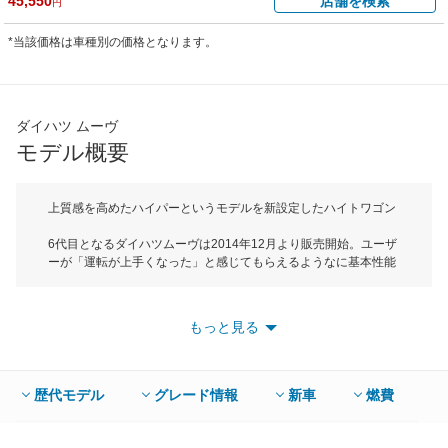
45,550
店舗を検索
円
*当該価格は車種別の価格となります。
ダイハツ ムーヴ
モデル概要
上質感を高めたハイパーというモデルを新設定したハイトワゴン
6代目となるダイハツムーヴは2014年12月より販売開始。ユーザ
ーが「運転が上手くなった」と感じてもらえるようなに基本性能
に磨きをかけた。ボディサイズは全長3395mm、全幅1475mm、
全高1630mmでAセグメントに属するハイトワゴンだ。新型ムー
ヴではDモノコックと呼ばれる軽量で高剛性なボディ骨格構造を
もっと見る
採用。高価なハイテン鋼材するなどボディで約20kgの軽量化と従
来同等の衝突安全性能を両立している。また、細部にまで改良を
加えた足回りはDサスペンションと呼ばれ、フラットで快適な乗
り心地を実現している。さらにDアシストと呼ばれる軽自動車初
歴代モデル
グレード情報
新車
燃費
のパワーモード切替ステアリングスイッチを採用。スイッチによ
るワンタッチ操作でパワーモードへの切り替えが可能で、エンジ
ンやCVTの制御を変更することができ、信号待ちなどの発進加速