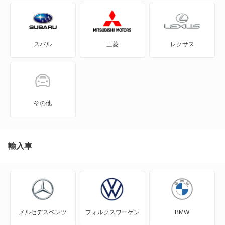
タント
ウェイク
タント エグゼ
スバル
三菱
レクサス
エッセ
タント ファンクロス
オプティ
テリオスキッド
キャスト アクティバ
テリオスルキア
その他
キャスト スタイル
ネイキッド
キャスト スポーツ
輸入車
ミゼット2
クー
ミラ
グランマックスカーゴ
ミラ イース
メルセデスベンツ
フォルクスワーゲン
BMW
グランマックストラック
ミラ ココア