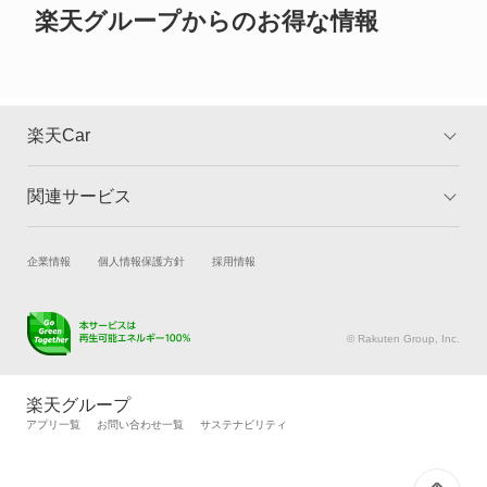
ミラアヴィ
楽天グループからのお得な情報
ミラクオーレ
ミラジーノ
楽天Car
ミラジーノ1000
関連サービス
TOP
よくある質問
ミラバン
キャンペーン一覧
試乗・商談
新車購入
企業情報
個人情報保護方針
採用情報
ムーヴ キャンバス
楽天Car車買取
車検予約
ムーヴ コンテ
キズ修理予約
洗車・コーティング予約
© Rakuten Group, Inc.
メンテナンス管理
タイヤ・パーツ購入
ムーヴ ラテ
タイヤ交換サービス
楽天Car マガジン
楽天グループ
自動車カタログ
自動車保険
アプリ一覧
お問い合わせ一覧
サステナビリティ
メビウス
楽天マイカー割
ラガー