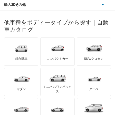
ポルシェ
ヒョンデ
ポンティアック
輸入車その他
ランドローバー
マセラティ
ブガッティ
光岡自動車
トール
メルセデス・ベンツ
デーウ
もっと見る
マーキュリー
BYD
ロータス
ランチア
他車種をボディータイプから探す｜自動
日産ディーゼル
もっと見る
ネイキッド
マイバッハ
キア
リンカーン
プロトン
車カタログ
ローバー
ランボルギーニ
日野自動車
ハイゼットカーゴ
ブラバス
サンヨン
デロリアン
TD
ロールスロイス
デトマソ
三菱ふそう
ハイゼットキャディー
ミニ
ADモータース
サリーン
ドンカーブート
ジネッタ
アバルト
軽自動車
コンパクトカー
SUV/クロカン
UDトラックス
ハイゼットグランカーゴ
アルテガ
プリムス
バーキン
もっと見る
ケータハム
イノチェンティ
レクサス
ハイゼットダンプ
テスラ
セアト
もっと見る
カーボディーズ
もっと見る
アキュラ
ハイゼットトラック
ミニバン/ワンボック
ジープ
KTM
セダン
クーペ
モーガン
ス
ハイゼットバン
もっと見る
ダッジ
アルテガ
バンデンプラス
パイザー
GMC