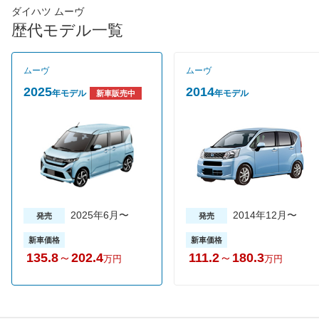
や登坂時のストレスを軽減している。エンジンは660cc直３
ダイハツ ムーヴ
DOHCと直3DOHCターボの２種類で、ミッションは全車駆動方
歴代モデル一覧
式にかかわらずCVTが組み合わされている。全グレードで駆動方
式はFFと4WDを設定し、JC08モード燃費は31.0km/L（NAエン
ジン搭載のFF車）を達成。スタンダードとエアロパーツを装着し
ムーヴ
ムーヴ
たカスタムの２つのモデルラインナップを用意。カスタムの中に
は新たにハイパーという上質感を演出したモデルが追加されてい
2025
2014
年モデル
年モデル
新車販売中
る。グレードはスタンダードが6グレード、カスタムが8グレード
合計14グレードを設定。ボディカラーは2トーンカラーを含めて
ムーブ史上最多の全21色を用意している。また衝突回避支援シス
テム「スマートアシスト」には軽自動車初の新機能、後方誤発進
抑制制御機能を追加しさらに安全性を向上させている。売れ筋グ
レードはスタンダード系はXのSA、カスタム軽はXハイパーSA
だ。
2025年6月〜
2014年12月〜
発売
発売
新車価格
新車価格
135.8
～
202.4
111.2
～
180.3
万円
万円