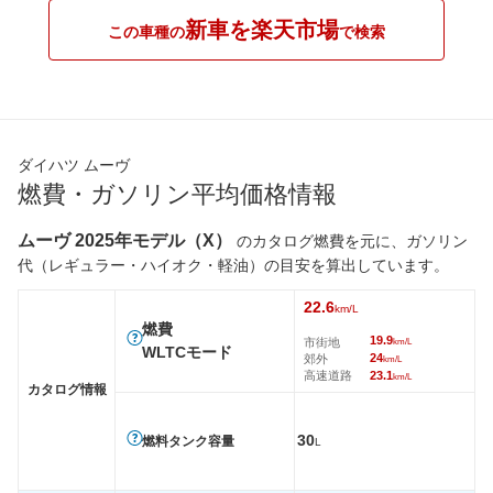
新車を楽天市場
この車種の
で検索
ダイハツ ムーヴ
燃費・ガソリン平均価格情報
ムーヴ 2025年モデル（X）
のカタログ燃費を元に、ガソリン
代（レギュラー・ハイオク・軽油）の目安を算出しています。
22.6
km/L
燃費
19.9
市街地
km/L
WLTCモード
24
郊外
km/L
高速道路
23.1
km/L
カタログ情報
30
燃料タンク容量
L