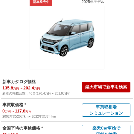
2025年モデル
新車発売中
新車カタログ価格
楽天市場で新車を検索
135.8
～
202.4
万円
万円
新車の掲載台数：
46
台(
170.4
万円
～
251.9
万円
)
車買取価格 *
車買取相場
0
～
117.8
万円
万円
シミュレーション
2002年式/20万km
～
2022年式/5千km
全国平均の車検価格 *
楽天Car車検で