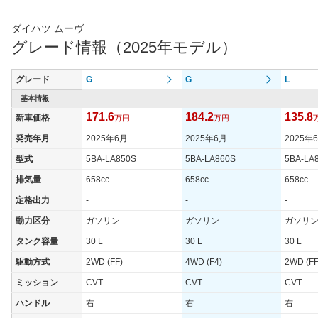
ダイハツ ムーヴ
グレード情報（2025年モデル）
グレード
G
G
L
基本情報
171.6
184.2
135.8
新車価格
万円
万円
発売年月
2025年6月
2025年6月
2025年
型式
5BA-LA850S
5BA-LA860S
5BA-LA
排気量
658cc
658cc
658cc
定格出力
-
-
-
動力区分
ガソリン
ガソリン
ガソリ
タンク容量
30 L
30 L
30 L
駆動方式
2WD (FF)
4WD (F4)
2WD (FF
ミッション
CVT
CVT
CVT
ハンドル
右
右
右