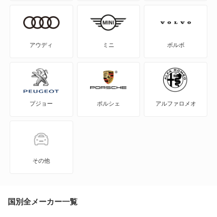
コペン
ミラ トコット
コンソルテ
ミラアヴィ
アウディ
ミニ
ボルボ
コンパーノ
ミラジーノ
シャレード
ムーヴ キャンバス
プジョー
ポルシェ
アルファロメオ
ストーリア
ムーヴ コンテ
ソニカ
ムーヴ ラテ
タフト
その他
もっと見る
タント
タント エグゼ
国別全メーカー一覧