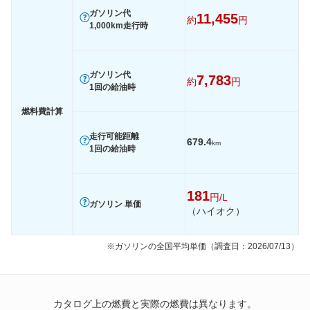
ガソリン代
11,455
約
円
1,000km走行時
ガソリン代
7,783
約
円
1回の給油時
燃料費計算
走行可能距離
679.4
km
1回の給油時
181
円/L
ガソリン 単価
（ハイオク）
※ガソリンの全国平均単価（調査日：2026/07/13）
カタログ上の燃費と実際の燃費は異なります。