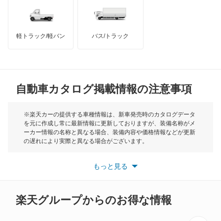
グランド C4 ピカソ
インフィニティ
モーリス
サクソ
軽トラック/軽バン
バス/トラック
トライアンフ
もっと見る
シャンソン
MG
ベルランゴ
自動車カタログ掲載情報の注意事項
ミニ
もっと見る
モーク
※楽天カーの提供する車種情報は、新車発売時のカタログデータ
を元に作成し常に最新情報に更新しておりますが、装備名称がメ
ーカー情報の名称と異なる場合、装備内容や価格情報などが更新
もっと見る
の遅れにより実際と異なる場合がございます。
※最新情報につきましては、各メーカーの情報をご確認くださ
い。
もっと見る
※また安全装備につきましては同名称の装備であっても動作範囲
や性能に違いがございますので、詳細情報は各メーカーの情報を
ご確認ください。
楽天グループからのお得な情報