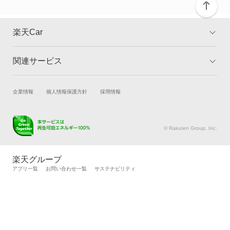
楽天Car
関連サービス
TOP
よくある質問
キャンペーン一覧
試乗・商談
新車購入
企業情報
個人情報保護方針
採用情報
楽天Car車買取
車検予約
キズ修理予約
洗車・コーティング予約
© Rakuten Group, Inc.
メンテナンス管理
タイヤ・パーツ購入
タイヤ交換サービス
楽天Car マガジン
楽天グループ
自動車カタログ
自動車保険
アプリ一覧
お問い合わせ一覧
サステナビリティ
楽天マイカー割