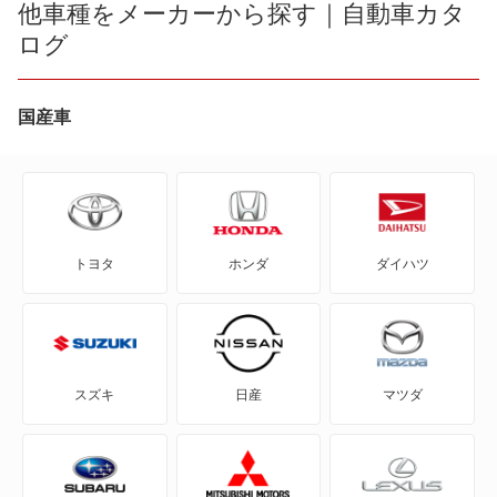
他車種をメーカーから探す｜自動車カタ
C5 X PHEV
ログ
BX
C5 エアクロス SUV
BX ブレーク
国産車
C5 エアクロス SUV PHEV
C1
DS3
C2
DS3 クロスバック
トヨタ
ホンダ
ダイハツ
C3
DS3 クロスバック E-テンス
C3 エアクロス SUV
DS7
C3 プルリエル
DS7 E-テンス 4×4
スズキ
日産
マツダ
C4
DS7 クロスバック
C4 カクタス
DS7 クロスバック E-テンス4×4