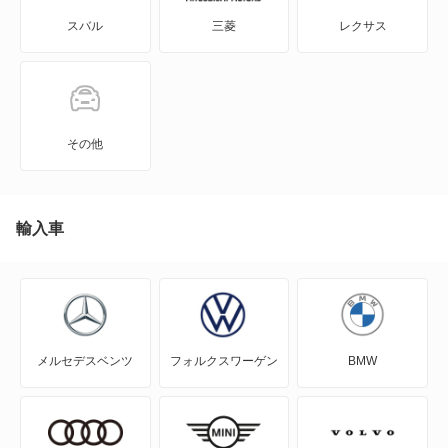
スバル
三菱
レクサス
C4 ピカソ
N°8
C5
もっと見る
C5 X
その他
C5 X PHEV
C5 エアクロス SUV
輸入車
C5 エアクロス SUV PHEV
C5 ツアラー
メルセデスベンツ
フォルクスワーゲン
BMW
C5 ブレーク
C6