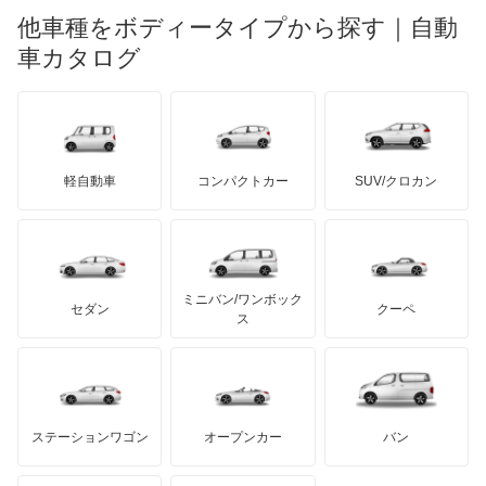
ロータス
ランチア
他車種をボディータイプから探す｜自動
日産ディーゼル
もっと見る
XM
マイバッハ
キア
リンカーン
プロトン
車カタログ
ローバー
ランボルギーニ
日野自動車
XM ブレーク
ブラバス
サンヨン
デロリアン
TD
ロールスロイス
デトマソ
三菱ふそう
ZX
ミニ
ADモータース
サリーン
ドンカーブート
ジネッタ
アバルト
軽自動車
コンパクトカー
SUV/クロカン
UDトラックス
ZX ブレーク
アルテガ
プリムス
バーキン
もっと見る
ケータハム
イノチェンティ
レクサス
エグザンティア
テスラ
セアト
もっと見る
カーボディーズ
もっと見る
アキュラ
エグザンティア ブレーク
ミニバン/ワンボック
ジープ
KTM
セダン
クーペ
モーガン
ス
クサラ
もっと見る
ダッジ
アルテガ
バンデンプラス
クサラ ブレーク
GMC
マクラーレン
もっと見る
ステーションワゴン
オープンカー
バン
グランド C4 スペースツアラー
ハマー
オースチン