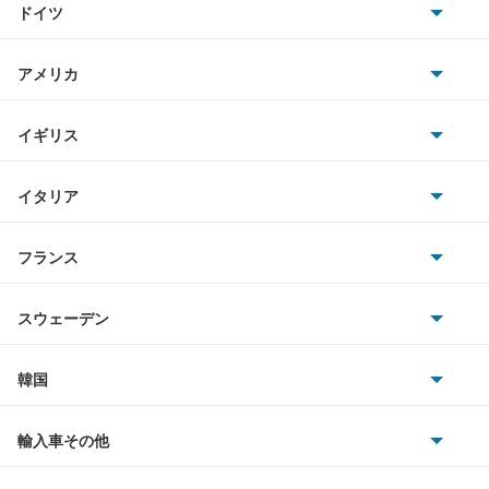
ドイツ
日産
DS7 E-テンス 4×4
AMG
アメリカ
ホンダ
DS7 クロスバック
BMW
キャデラック
イギリス
三菱
DS7 クロスバック E-テンス4×4
BMWアルピナ
クライスラー
TVR
イタリア
マツダ
DS9
スマート
サターン
アストンマーティン
アルファロメオ
フランス
いすゞ
DS9 E-テンス
アウディ
シボレー
ジャガー
アウトビアンキ
シトロエン
スバル
e-C3
スウェーデン
オペル
ビュイック
ダイムラー
フィアット
プジョー
スズキ
サーブ
E-C4
フォルクスワーゲン
韓国
フォード
ベントレー
フェラーリ
ルノー
ダイハツ
ボルボ
N°4
ポルシェ
ヒョンデ
ポンティアック
輸入車その他
ランドローバー
マセラティ
ブガッティ
光岡自動車
N°8
メルセデス・ベンツ
デーウ
もっと見る
マーキュリー
BYD