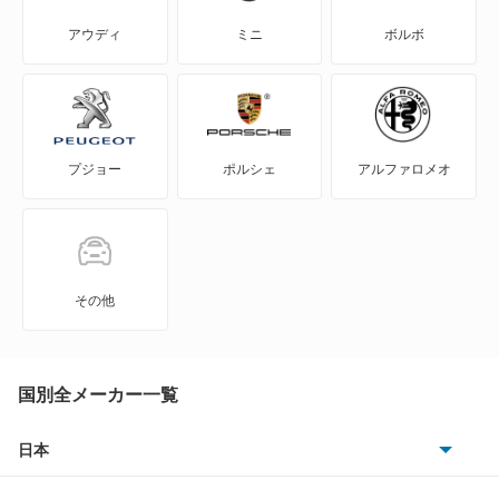
CX
アウディ
ミニ
ボルボ
DS
DS3
プジョー
ポルシェ
アルファロメオ
DS3 カブリオ
DS3 クロスバック
DS3 クロスバック E-テンス
その他
DS4
DS4 E-テンス
国別全メーカー一覧
DS5
日本
トヨタ
DS7