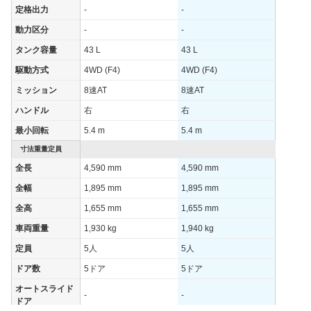
定格出力
-
-
動力区分
-
-
タンク容量
43 L
43 L
駆動方式
4WD (F4)
4WD (F4)
ミッション
8速AT
8速AT
ハンドル
右
右
最小回転
5.4 m
5.4 m
寸法重量定員
全長
4,590 mm
4,590 mm
全幅
1,895 mm
1,895 mm
全高
1,655 mm
1,655 mm
車両重量
1,930 kg
1,940 kg
定員
5人
5人
ドア数
5ドア
5ドア
オートスライド
-
-
ドア