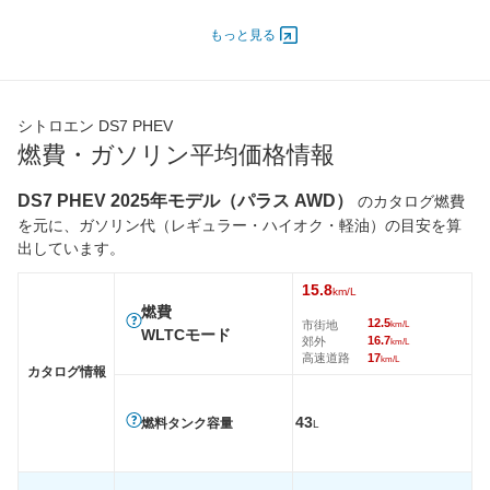
エンジン
もっと見る
最高出力
147.00 [200]/ 3,750
147.00 [200]/ 3,750
最高トルク
300 [30.6]/ 1,750
300 [30.6]/ 1,750
過給機
TB
TB
シトロエン DS7 PHEV
タイヤ
燃費・ガソリン平均価格情報
前輪サイズ
235/50R19
235/50R19
後輪サイズ
235/50R19
235/50R19
DS7 PHEV 2025年モデル（パラス AWD）
のカタログ燃費
を元に、ガソリン代（レギュラー・ハイオク・軽油）の目安を算
燃費
出しています。
WLTC
15.8km/L
15.8km/L
WLTC/市街地
12.5km/L
12.5km/L
15.8
km/L
燃費
WLTC/郊外
16.7km/L
16.7km/L
12.5
市街地
km/L
WLTCモード
16.7
郊外
km/L
WLTC/高速道路
17km/L
17km/L
高速道路
17
km/L
カタログ情報
JC08
-
-
1015
-
-
43
燃料タンク容量
L
60km定地
-
-
装備詳細を見る
装備詳細を見る
装備オプション