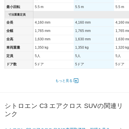
最小回転
5.5 m
5.5 m
5.5 m
寸法重量定員
全長
4,160 mm
4,160 mm
4,160 
全幅
1,765 mm
1,765 mm
1,765 
全高
1,630 mm
1,630 mm
1,630 
車両重量
1,350 kg
1,350 kg
1,320 kg
定員
5人
5人
5人
ドア数
5ドア
5ドア
5ドア
オートスライド
-
-
-
ドア
もっと見る
エンジン
最高出力
88.00 [120]/ 5,000
88.00 [120]/ 5,000
96.00 [1
最高トルク
300 [30.6]/ 4,000
300 [30.6]/ 4,000
230 [23.
シトロエン C3 エアクロス SUVの関連リ
過給機
TB
TB
TB
ンク
タイヤ
前輪サイズ
205/60R16
215/50R17
215/50