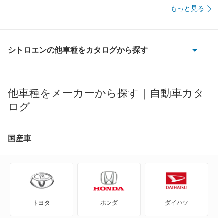
もっと見る
シトロエンの他車種をカタログから探す
2CV6
AX
他車種をメーカーから探す｜自動車カタ
ログ
BX
BX ブレーク
国産車
C1
C2
トヨタ
ホンダ
ダイハツ
C3