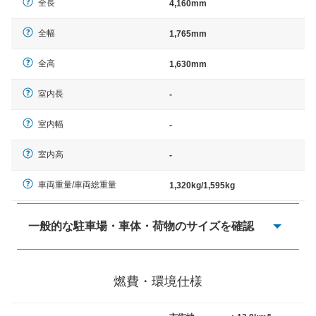
全長
4,160mm
全幅
1,765mm
全高
1,630mm
室内長
-
室内幅
-
室内高
-
車両重量/車両総重量
1,320kg/1,595kg
一般的な駐車場・車体・荷物のサイズを確認
一般的に塗料などによる駐車場ライン施工の際には、1台
当たりのスペースと駐車に必要な車路幅が、幅 2,500mm
燃費・環境仕様
× 長さ 5,000mm 車路幅 5,000mmというサイズが標準値
（最低値）とされる事が多いようです。