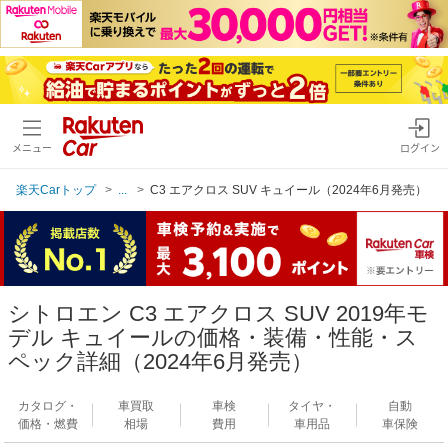
メニュー
ログイン
楽天Carトップ
...
C3 エアクロス SUV キュイール（2024年6月発売）
シトロエン C3 エアクロス SUV 2019年モ
デル キュイールの価格・装備・性能・ス
ペック詳細（2024年6月発売）
カタログ・
車買取
車検
タイヤ・
自動
価格・燃費
相場
費用
車用品
車保険