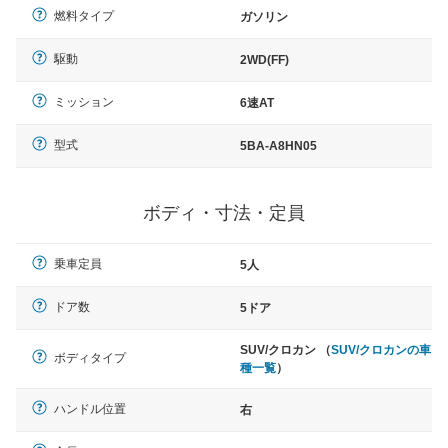
燃料タイプ
ガソリン
駆動
2WD(FF)
ミッション
6速AT
型式
5BA-A8HN05
ボディ・寸法・定員
乗車定員
5人
ドア数
5ドア
SUV/クロカン （
SUV/クロカンの車
ボディタイプ
種一覧
）
ハンドル位置
右