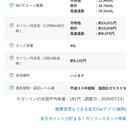
市街地
:
12.9km/L
WLTCモード燃費
郊外
:
16.7km/L
高速道路
:
19.1km/L
市街地
:
約14,031円
ガソリン代目安（1,000km走行
郊外
:
約10,838円
時）
高速道路
:
約9,476円
タンク容量
45L
ガソリン代目安（1回の給油
約8,145円
時）
使用燃料
ハイオク
適合規制・認定レベル値
平成３０年規制 低排出ガス５０％
※ガソリンの全国平均単価：181円（調査日：2026/07/13）
燃費管理もできる楽天Carアプリ(無料)
楽天ポイントが貯まる！ガソリンスタンド検索
一般的な車体のサイズの目安