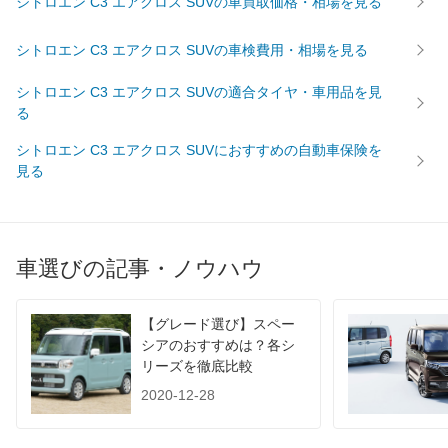
シトロエン C3 エアクロス SUVの車買取価格・相場を見る
後輪サイズ
205/60R16
215/50R17
215/50
燃費
シトロエン C3 エアクロス SUVの車検費用・相場を見る
WLTC
21.3km/L
21.3km/L
16.7km/
シトロエン C3 エアクロス SUVの適合タイヤ・車用品を見
WLTC/市街地
18km/L
18km/L
12.9km/
る
WLTC/郊外
21.3km/L
21.3km/L
16.7km/
シトロエン C3 エアクロス SUVにおすすめの自動車保険を
WLTC/高速道路
23.2km/L
23.2km/L
19.1km/
見る
JC08
-
-
19.9km/
1015
-
-
-
60km定地
-
-
-
車選びの記事・ノウハウ
装備詳細を見る
装備詳細を見る
装備
装備オプション
【グレード選び】スペー
シアのおすすめは？各シ
リーズを徹底比較
2020-12-28