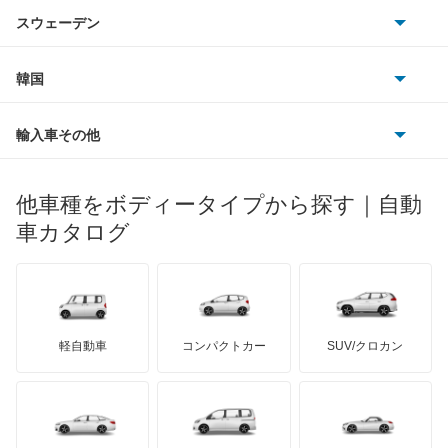
アウトビアンキ
シトロエン
スバル
e-C3
スウェーデン
オペル
ビュイック
ダイムラー
フィアット
プジョー
スズキ
サーブ
E-C4
フォルクスワーゲン
韓国
フォード
ベントレー
フェラーリ
ルノー
ダイハツ
ボルボ
N°4
ポルシェ
ヒョンデ
ポンティアック
輸入車その他
ランドローバー
マセラティ
ブガッティ
光岡自動車
N°8
メルセデス・ベンツ
デーウ
もっと見る
マーキュリー
BYD
ロータス
ランチア
他車種をボディータイプから探す｜自動
日産ディーゼル
もっと見る
XM
マイバッハ
キア
リンカーン
プロトン
車カタログ
ローバー
ランボルギーニ
日野自動車
XM ブレーク
ブラバス
サンヨン
デロリアン
TD
ロールスロイス
デトマソ
三菱ふそう
ZX
ミニ
ADモータース
サリーン
ドンカーブート
ジネッタ
アバルト
軽自動車
コンパクトカー
SUV/クロカン
UDトラックス
ZX ブレーク
アルテガ
プリムス
バーキン
もっと見る
ケータハム
イノチェンティ
レクサス
エグザンティア
テスラ
セアト
もっと見る
カーボディーズ
もっと見る