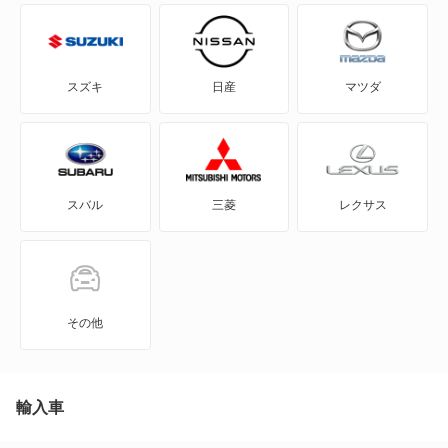
C3 プルリエル
C4
スズキ
日産
マツダ
C4 カクタス
C4 ピカソ
スバル
三菱
レクサス
C5
C5 X
C5 X PHEV
その他
C5 エアクロス SUV
C5 エアクロス SUV PHEV
輸入車