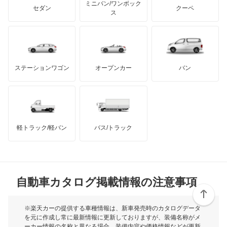
アキュラ
エグザンティア ブレーク
ミニバン/ワンボック
ジープ
KTM
セダン
クーペ
モーガン
ス
クサラ
もっと見る
ダッジ
アルテガ
バンデンプラス
クサラ ブレーク
GMC
マクラーレン
もっと見る
ステーションワゴン
オープンカー
バン
グランド C4 スペースツアラー
ハマー
オースチン
グランド C4 ピカソ
インフィニティ
モーリス
サクソ
軽トラック/軽バン
バス/トラック
トライアンフ
もっと見る
シャンソン
MG
ベルランゴ
自動車カタログ掲載情報の注意事項
ミニ
もっと見る
モーク
※楽天カーの提供する車種情報は、新車発売時のカタログデータ
を元に作成し常に最新情報に更新しておりますが、装備名称がメ
ーカー情報の名称と異なる場合、装備内容や価格情報などが更新