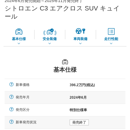
2024年6月発売開始～2025年11月発売終了
65,050
店舗を検索
円
シトロエン C3 エアクロス SUV キュイ
*当該価格は車種別の価格となります。
ール
基本仕様
安全装備
車両装備
走行性能
基本仕様
新車価格
396.2万円(税込)
発売年月
2024年6月
発売区分
特別仕様車
新車発売状況
発売終了