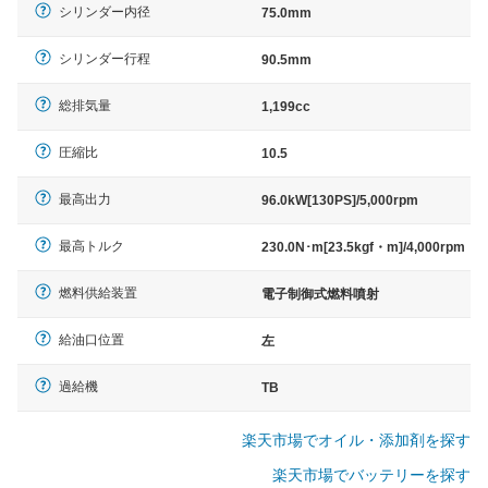
シリンダー内径
75.0mm
シリンダー行程
90.5mm
総排気量
1,199cc
圧縮比
10.5
最高出力
96.0kW[130PS]/5,000rpm
最高トルク
230.0N･m[23.5kgf・m]/4,000rpm
燃料供給装置
電子制御式燃料噴射
給油口位置
左
過給機
TB
楽天市場でオイル・添加剤を探す
楽天市場でバッテリーを探す