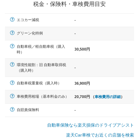
税金・保険料・車検費用目安
軽自動車
エコカー減税
-
N-BOX、ワゴンR、タント、アル
ト など
グリーン化特例
-
自動車税／軽自動車税（購入
30,500円
時）
中型車
環境性能割：旧 自動車取得税
ノア、セレナ、プリウス、カロー
-
（購入時）
ラ、ステップワゴン など
自動車税重量税（購入時）
36,900円
車検費用相場（基本料金のみ）
20,700円 （
車検費用の詳細
）
大型車
クラウン、アルファード、フォレ
自賠責保険料
-
スター、ハイエースワゴン、デリ
カD:5 など
自動車保険なら楽天損保のドライブアシスト
楽天Car車検でお近くの店舗を検索