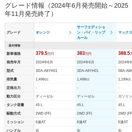
グレード情報（2024年6月発売開始～2025
年11月発売終了）
サーフエディショ
グレード
オレンジ
ン・バイ・リップ
マック
カール
基本情報
379.5
383
388.5
新車価格
万円
万円
発売年月
2024年6月
2024年6月
2024年
型式
3DA-A8YH01
3DA-A8YH01
5BA-A8
排気量
1,498cc
1,498cc
1,199cc
定格出力
-
-
-
動力区分
ディーゼル
ディーゼル
ガソリ
タンク容量
45 L
45 L
45 L
駆動方式
2WD (FF)
2WD (FF)
2WD (FF
ミッション
6速AT
6速AT
6速AT
ハンドル
右
右
右