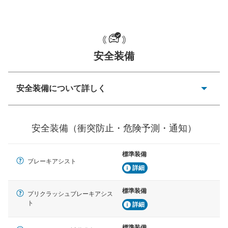
一般的な荷物のサイズの目安
安全装備
安全装備について詳しく
衝突防止
前走車や歩行者との衝突を回避するプリクラッシュブレ
安全装備（衝突防止・危険予測・通知）
ーキアシスト、ABSなどが装備されています。
危険予測・通知
標準装備
見えにくい場所に潜む危険を予測・通知するためのシス
ブレーキアシスト
テムなどが装備されています。
詳細
車線逸脱防止
標準装備
プリクラッシュブレーキアシス
車線のはみだしやふらつきを防止するためにレーンキー
ト
詳細
プアシストなどが装備されています
標準装備