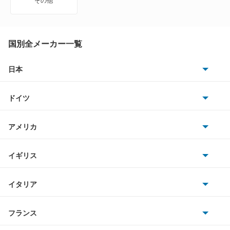
その他
DS4 E-テンス
DS5
国別全メーカー一覧
DS7
日本
トヨタ
DS7 E-テンス 4×4
ドイツ
日産
DS7 PHEV
AMG
アメリカ
ホンダ
DS7 クロスバック
BMW
キャデラック
イギリス
三菱
DS7 クロスバック E-テンス4×4
BMWアルピナ
クライスラー
TVR
イタリア
マツダ
DS9
スマート
サターン
アストンマーティン
アルファロメオ
フランス
いすゞ
DS9 E-テンス
アウディ
シボレー
ジャガー