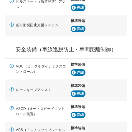
車間距離制御
ヒルスタート（坂道発進）アシ
安全な車間距離を保ちながら前車を追従するアダプティ
スト
詳細
ブ・クルーズ・コントロールなどが装備されています。
標準装備
運転・駐車支援
前方衝突防止支援システム
詳細
駐車をスムーズに行うためにインテリジェンスパーキン
グ・アシストやサイドブラインドモニターなどが装備さ
れています。
安全装備（車線逸脱防止・車間距離制御）
衝撃軽減
万が一車体が衝撃を受けたときに、運転者・同乗者を守
るSRSエアバッグシステム、プリテンショナーシートベ
標準装備
ルトなどが装備されています。
VDC（ビークルダイナミクスコ
ントロール）
詳細
標準装備
レーンキープアシスト
詳細
標準装備
ASCD（オートスピードコント
ロール装置）
詳細
標準装備
ABS（アンチロックブレーキシ