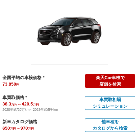
全国平均の車検価格 *
楽天Car車検で
73,850
店舗を検索
円
車買取価格 *
車買取相場
38.3
～
420.5
万円
万円
シミュレーション
2020年式/20万km
～
2023年式/5千km
新車カタログ価格
他車種を
650
～
970
カタログから検索
万円
万円