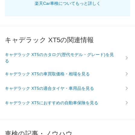
楽天Car車検についてもっと詳しく
69,750
畿
滋賀県
店舗を探す
円
74,430
奈良県
店舗を探す
円
75,240
和歌山県
店舗を探す
円
キャデラック XT5の関連情報
70,120
岡山県
店舗を探す
円
キャデラック XT5のカタログ(歴代モデル・グレード)を見
る
69,890
広島県
店舗を探す
円
中
キャデラック XT5の車買取価格・相場を見る
70,760
鳥取県
店舗を探す
円
国
キャデラック XT5の適合タイヤ・車用品を見る
76,820
島根県
店舗を探す
円
キャデラック XT5におすすめの自動車保険を見る
72,880
山口県
店舗を探す
円
71,440
愛媛県
店舗を探す
円
車検の記事・ノウハウ
71,510