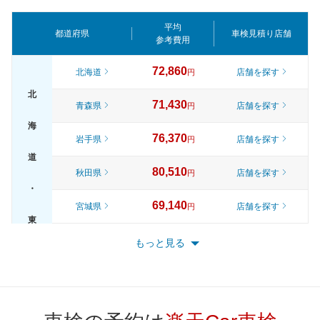
平均
都道府県
車検見積り店舗
参考費用
72,860
北海道
店舗を探す
円
北
71,430
青森県
店舗を探す
円
海
76,370
岩手県
店舗を探す
円
道
80,510
秋田県
店舗を探す
円
・
69,140
宮城県
店舗を探す
円
東
74,730
山形県
店舗を探す
円
もっと見る
北
79,780
福島県
店舗を探す
円
82,310
東京都
店舗を探す
円