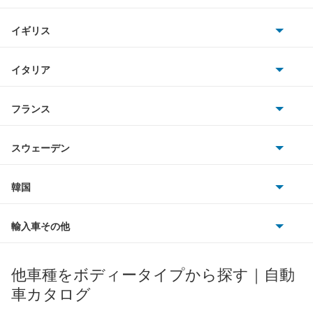
ホンダ
BMW
キャデラック
イギリス
三菱
BMWアルピナ
クライスラー
TVR
イタリア
マツダ
スマート
サターン
アストンマーティン
アルファロメオ
フランス
いすゞ
アウディ
シボレー
ジャガー
アウトビアンキ
シトロエン
スバル
スウェーデン
オペル
ビュイック
ダイムラー
フィアット
プジョー
スズキ
サーブ
フォルクスワーゲン
韓国
フォード
ベントレー
フェラーリ
ルノー
ダイハツ
ボルボ
ポルシェ
ヒョンデ
ポンティアック
輸入車その他
ランドローバー
マセラティ
ブガッティ
光岡自動車
メルセデス・ベンツ
デーウ
もっと見る
マーキュリー
BYD
ロータス
ランチア
他車種をボディータイプから探す｜自動
日産ディーゼル
もっと見る
マイバッハ
キア
リンカーン
プロトン
車カタログ
ローバー
ランボルギーニ
日野自動車