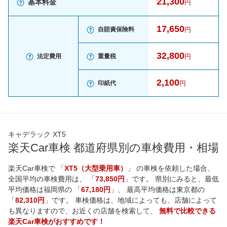
21,300
基本料金
円
17,650
自賠責保険料
円
32,800
法定費用
重量税
円
2,100
印紙代
円
キャデラック XT5
楽天Car車検 都道府県別の車検費用・相場
楽天Car車検で 「
XT5（大型乗用車）
」 の車検を依頼した場合、
全国平均の車検費用は、 「
73,850円
」です。 県別にみると、最低
平均価格は
福岡県
の 「
67,180円
」、 最高平均価格は
東京都
の
「
82,310円
」です。 車検価格は、地域によっても、店舗によって
も異なりますので、お近くの店舗を検索して、
無料で比較できる
楽天Car車検がおすすめです！