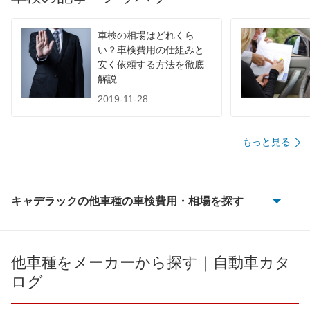
香川県
店舗を探す
四
円
74,000
国
高知県
店舗を探す
円
車検の相場はどれくら
い？車検費用の仕組みと
77,490
安く依頼する方法を徹底
徳島県
店舗を探す
円
解説
67,180
福岡県
店舗を探す
2019-11-28
円
68,730
佐賀県
店舗を探す
円
もっと見る
九
73,650
長崎県
店舗を探す
円
州
72,620
熊本県
店舗を探す
円
キャデラックの他車種の車検費用・相場を探す
・
ATS
71,360
大分県
店舗を探す
円
沖
ATS-V
75,330
他車種をメーカーから探す｜自動車カタ
宮崎県
店舗を探す
円
縄
ログ
CT5
72,700
鹿児島県
店舗を探す
円