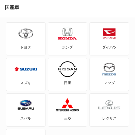
CT6
74,490
沖縄県
店舗を探す
国産車
円
CTS
CTS-V
トヨタ
ホンダ
ダイハツ
DTS
SRX
SRX クロスオーバー
スズキ
日産
マツダ
STS
XLR
スバル
三菱
レクサス
XT4
XT5 クロスオーバー