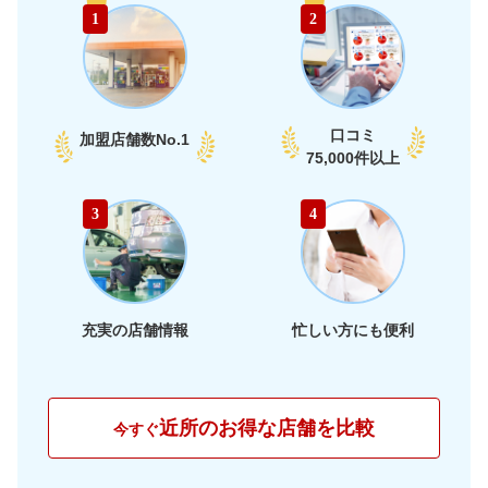
67,250
富山県
店舗を探す
円
1
2
部
68,670
石川県
店舗を探す
円
74,240
福井県
店舗を探す
円
口コミ
加盟店舗数
No.1
74,840
75,000件以上
愛知県
店舗を探す
円
74,640
静岡県
店舗を探す
東
円
3
4
74,580
海
岐阜県
店舗を探す
円
71,560
三重県
店舗を探す
円
充実の店舗情報
忙しい方にも便利
69,470
大阪府
店舗を探す
円
71,700
兵庫県
店舗を探す
円
近所のお得な店舗を比較
今すぐ
69,870
京都府
店舗を探す
近
円