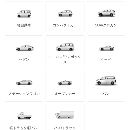
ブラバス
サンヨン
デロリアン
TD
ロールスロイス
デトマソ
三菱ふそう
ミニ
ADモータース
サリーン
ドンカーブート
ジネッタ
アバルト
軽自動車
コンパクトカー
SUV/クロカン
UDトラックス
アルテガ
プリムス
バーキン
もっと見る
ケータハム
イノチェンティ
レクサス
テスラ
セアト
もっと見る
カーボディーズ
もっと見る
アキュラ
ミニバン/ワンボック
ジープ
KTM
セダン
クーペ
モーガン
ス
もっと見る
ダッジ
アルテガ
バンデンプラス
GMC
マクラーレン
もっと見る
ステーションワゴン
オープンカー
バン
ハマー
オースチン
インフィニティ
モーリス
軽トラック/軽バン
バス/トラック