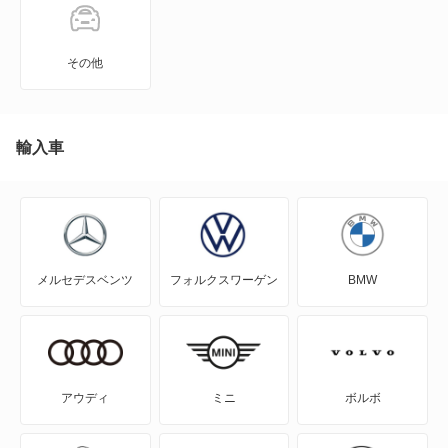
XT6
その他
XTS
アランテ
輸入車
エスカレード
エルドラド
メルセデスベンツ
フォルクスワーゲン
BMW
コンコース
セビル
ドゥビル
アウディ
ミニ
ボルボ
フリートウッド