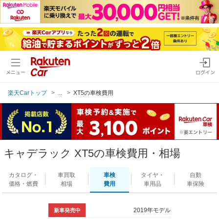
メニュー
ログイン
楽天Carトップ
...
XT5の車検費用
キャデラック XT5の車検費用・相場
カタログ・
車買取
車検
タイヤ・
自動
価格・燃費
相場
費用
車用品
車保険
2019年モデル
新車発売中