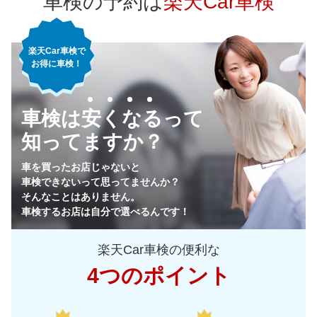
車検の予約は
楽天Car車検
75,490
神奈川県
店舗を探す
円
楽天Car車検で
71,330
千葉県
店舗を探す
円
お得に車検！
76,700
埼玉県
店舗を探す
関
円
車検は安くなるって
77,100
東
茨城県
店舗を探す
円
知ってますか？
73,620
栃木県
店舗を探す
円
車を買ったお店じゃないと
車検できないって思ってませんか？
72,690
群馬県
店舗を探す
円
そんなことはありません。
車検するお店は自分で選べるんです！
74,680
山梨県
店舗を探す
円
楽天Car車検の便利な
78,760
長野県
店舗を探す
円
4つのポイント
81,870
新潟県
店舗を探す
円
中