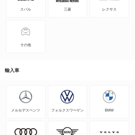
スバル
三菱
レクサス
XT5
XT5 クロスオーバー
XT6
その他
XTS
アランテ
輸入車
エスカレード
エルドラド
メルセデスベンツ
フォルクスワーゲン
BMW
コンコース
セビル