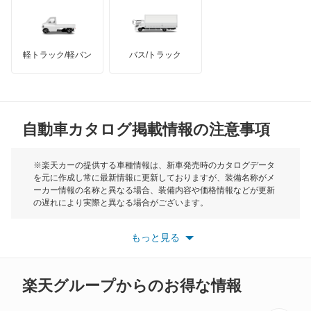
インフィニティ
モーリス
軽トラック/軽バン
バス/トラック
トライアンフ
もっと見る
MG
自動車カタログ掲載情報の注意事項
ミニ
モーク
※楽天カーの提供する車種情報は、新車発売時のカタログデータ
を元に作成し常に最新情報に更新しておりますが、装備名称がメ
ーカー情報の名称と異なる場合、装備内容や価格情報などが更新
もっと見る
の遅れにより実際と異なる場合がございます。
※最新情報につきましては、各メーカーの情報をご確認くださ
い。
もっと見る
※また安全装備につきましては同名称の装備であっても動作範囲
や性能に違いがございますので、詳細情報は各メーカーの情報を
ご確認ください。
楽天グループからのお得な情報