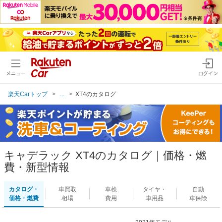
メニュー
ログイン
楽天Carトップ
...
XT4のカタログ
キャデラック XT4のカタログ｜価格・燃
費・新型情報
カタログ・
車買取
車検
タイヤ・
自動
価格・燃費
相場
費用
車用品
車保険