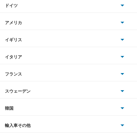
トヨタ
ドイツ
日産
AMG
アメリカ
ホンダ
BMW
キャデラック
イギリス
三菱
BMWアルピナ
クライスラー
TVR
イタリア
マツダ
スマート
サターン
アストンマーティン
アルファロメオ
フランス
いすゞ
アウディ
シボレー
ジャガー
アウトビアンキ
シトロエン
スバル
スウェーデン
オペル
ビュイック
ダイムラー
フィアット
プジョー
スズキ
サーブ
フォルクスワーゲン
韓国
フォード
ベントレー
フェラーリ
ルノー
ダイハツ
ボルボ
ポルシェ
ヒョンデ
ポンティアック
輸入車その他
ランドローバー
マセラティ
ブガッティ
光岡自動車
メルセデス・ベンツ
デーウ
もっと見る