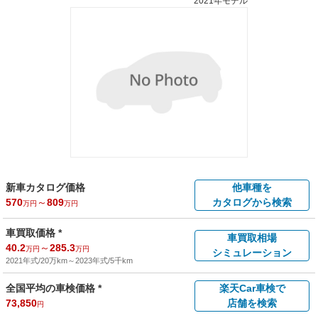
2021年モデル
新車カタログ価格
他車種を
570
～
809
カタログから検索
万円
万円
車買取価格 *
車買取相場
40.2
～
285.3
万円
万円
シミュレーション
2021年式/20万km
～
2023年式/5千km
全国平均の車検価格 *
楽天Car車検で
73,850
店舗を検索
円