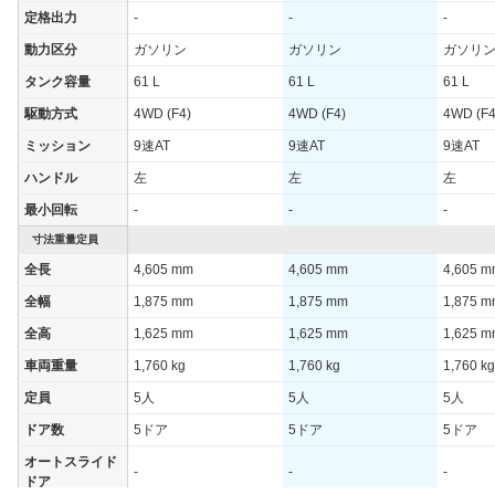
定格出力
-
-
-
動力区分
ガソリン
ガソリン
ガソリ
タンク容量
61 L
61 L
61 L
駆動方式
4WD (F4)
4WD (F4)
4WD (F4
ミッション
9速AT
9速AT
9速AT
ハンドル
左
左
左
最小回転
-
-
-
寸法重量定員
全長
4,605 mm
4,605 mm
4,605 
全幅
1,875 mm
1,875 mm
1,875 
全高
1,625 mm
1,625 mm
1,625 
車両重量
1,760 kg
1,760 kg
1,760 kg
定員
5人
5人
5人
ドア数
5ドア
5ドア
5ドア
オートスライド
-
-
-
ドア