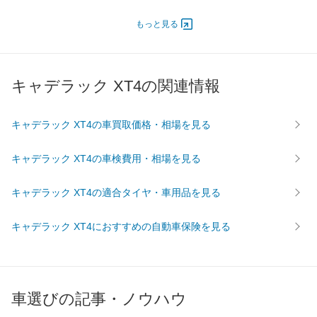
エンジン
もっと見る
最高出力
169.00 [230]/ 6,100
169.00 [230]/ 5,000
169.00 [
最高トルク
350 [35.7]/ 1,500
350 [35.7]/ 1,500
350 [35.
過給機
-
-
-
キャデラック XT4の関連情報
タイヤ
前輪サイズ
245/45R20 99V
245/45R20 99V
235/55R
キャデラック XT4の車買取価格・相場を見る
後輪サイズ
245/45R20 99V
245/45R20 99V
235/55R
燃費
キャデラック XT4の車検費用・相場を見る
WLTC
-
-
-
WLTC/市街地
-
-
-
キャデラック XT4の適合タイヤ・車用品を見る
WLTC/郊外
-
-
-
キャデラック XT4におすすめの自動車保険を見る
WLTC/高速道路
-
-
-
JC08
-
-
-
1015
-
-
-
60km定地
-
-
-
車選びの記事・ノウハウ