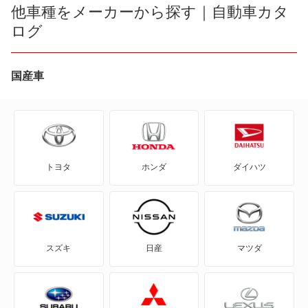
ATS-V
他車種をメーカーから探す｜自動車カタ
XT5 クロスオーバー
ログ
CT5
XT6
CT6
国産車
エスカレード
CTS
リリック
CTS-V
もっと見る
トヨタ
ホンダ
ダイハツ
DTS
SRX
SRX クロスオーバー
スズキ
日産
マツダ
STS
XLR