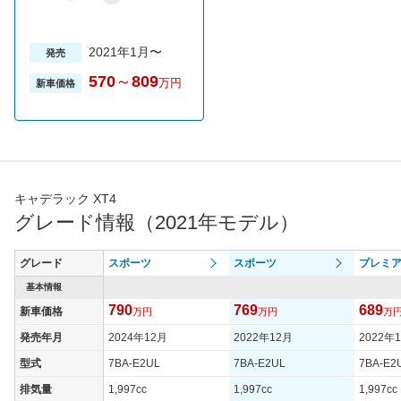
2021年1月〜
発売
570
～
809
万円
新車価格
キャデラック XT4
グレード情報（2021年モデル）
グレード
スポーツ
スポーツ
プレミ
基本情報
790
769
689
新車価格
万円
万円
万
発売年月
2024年12月
2022年12月
2022年
型式
7BA-E2UL
7BA-E2UL
7BA-E2
排気量
1,997cc
1,997cc
1,997cc