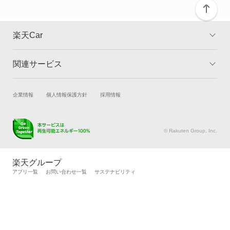
楽天Car
関連サービス
TOP
よくある質問
キャンペーン一覧
試乗・商談
新車購入
企業情報
個人情報保護方針
採用情報
楽天Car車買取
車検予約
キズ修理予約
洗車・コーティング予約
© Rakuten Group, Inc.
メンテナンス管理
タイヤ・パーツ購入
タイヤ交換サービス
楽天Car マガジン
楽天グループ
自動車カタログ
自動車保険
アプリ一覧
お問い合わせ一覧
サステナビリティ
楽天マイカー割