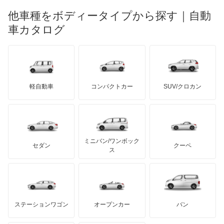
マーキュリー
BYD
ロータス
ランチア
他車種をボディータイプから探す｜自動
日産ディーゼル
もっと見る
マイバッハ
キア
リンカーン
プロトン
車カタログ
ローバー
ランボルギーニ
日野自動車
ブラバス
サンヨン
デロリアン
TD
ロールスロイス
デトマソ
三菱ふそう
ミニ
ADモータース
サリーン
ドンカーブート
ジネッタ
アバルト
軽自動車
コンパクトカー
SUV/クロカン
UDトラックス
アルテガ
プリムス
バーキン
もっと見る
ケータハム
イノチェンティ
レクサス
テスラ
セアト
もっと見る
カーボディーズ
もっと見る
アキュラ
ミニバン/ワンボック
ジープ
KTM
セダン
クーペ
モーガン
ス
もっと見る
ダッジ
アルテガ
バンデンプラス
GMC
マクラーレン
もっと見る
ステーションワゴン
オープンカー
バン
ハマー
オースチン