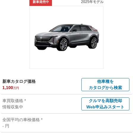
2025年モデル
新車発売中
新車カタログ価格
他車種を
1,100
カタログから検索
万円
車買取価格 *
クルマを高額売却
情報収集中
Web申込みスタート
全国平均の車検価格 *
- 円