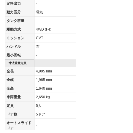
定格出力
-
動力区分
電気
タンク容量
-
駆動方式
4WD (F4)
ミッション
CVT
ハンドル
右
最小回転
-
寸法重量定員
全長
4,995 mm
全幅
1,985 mm
全高
1,640 mm
車両重量
2,650 kg
定員
5人
ドア数
5ドア
オートスライド
-
ドア