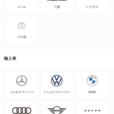
スバル
三菱
レクサス
XT4
XT5
XT5 クロスオーバー
その他
XT6
XTS
輸入車
アランテ
エスカレード
メルセデスベンツ
フォルクスワーゲン
BMW
エルドラド
コンコース