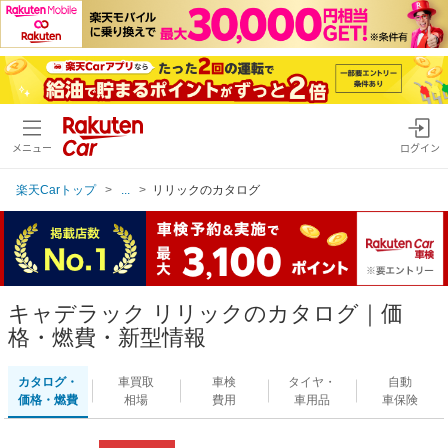
メニュー
ログイン
楽天Carトップ
...
リリックのカタログ
キャデラック リリックのカタログ｜価
格・燃費・新型情報
カタログ・
車買取
車検
タイヤ・
自動
価格・燃費
相場
費用
車用品
車保険