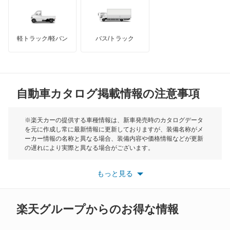
インフィニティ
モーリス
軽トラック/軽バン
バス/トラック
トライアンフ
もっと見る
MG
自動車カタログ掲載情報の注意事項
ミニ
モーク
※楽天カーの提供する車種情報は、新車発売時のカタログデータ
を元に作成し常に最新情報に更新しておりますが、装備名称がメ
ーカー情報の名称と異なる場合、装備内容や価格情報などが更新
もっと見る
の遅れにより実際と異なる場合がございます。
※最新情報につきましては、各メーカーの情報をご確認くださ
い。
もっと見る
※また安全装備につきましては同名称の装備であっても動作範囲
や性能に違いがございますので、詳細情報は各メーカーの情報を
ご確認ください。
楽天グループからのお得な情報