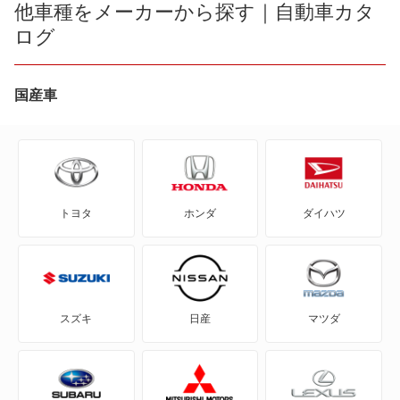
ATS-V
他車種をメーカーから探す｜自動車カタ
XT5
ログ
CT5
XT5 クロスオーバー
CT6
国産車
XT6
CTS
エスカレード
CTS-V
もっと見る
トヨタ
ホンダ
ダイハツ
DTS
SRX
SRX クロスオーバー
スズキ
日産
マツダ
STS
XLR