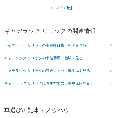
エンジン
もっと見る
最高出力
- [-]/ -
最高トルク
- [-]/ -
過給機
-
キャデラック リリックの関連情報
タイヤ
前輪サイズ
275/45R21 107V
キャデラック リリックの車買取価格・相場を見る
後輪サイズ
275/45R21 107V
燃費
キャデラック リリックの車検費用・相場を見る
WLTC
-
WLTC/市街地
-
キャデラック リリックの適合タイヤ・車用品を見る
WLTC/郊外
-
キャデラック リリックにおすすめの自動車保険を見る
WLTC/高速道路
-
JC08
-
1015
-
60km定地
-
車選びの記事・ノウハウ
装備詳細を見る
装備オプション