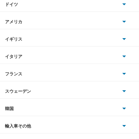
ドイツ
日産
AMG
アメリカ
ホンダ
BMW
キャデラック
イギリス
三菱
BMWアルピナ
クライスラー
TVR
イタリア
マツダ
スマート
サターン
アストンマーティン
アルファロメオ
フランス
いすゞ
アウディ
シボレー
ジャガー
アウトビアンキ
シトロエン
スバル
スウェーデン
オペル
ビュイック
ダイムラー
フィアット
プジョー
スズキ
サーブ
フォルクスワーゲン
韓国
フォード
ベントレー
フェラーリ
ルノー
ダイハツ
ボルボ
ポルシェ
ヒョンデ
ポンティアック
輸入車その他
ランドローバー
マセラティ
ブガッティ
光岡自動車
メルセデス・ベンツ
デーウ
もっと見る
マーキュリー
BYD