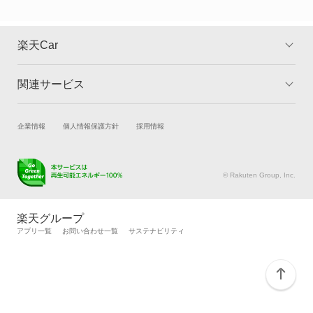
楽天Car
関連サービス
TOP
よくある質問
キャンペーン一覧
試乗・商談
新車購入
企業情報
個人情報保護方針
採用情報
楽天Car車買取
車検予約
キズ修理予約
洗車・コーティング予約
© Rakuten Group, Inc.
メンテナンス管理
タイヤ・パーツ購入
タイヤ交換サービス
楽天Car マガジン
楽天グループ
自動車カタログ
自動車保険
アプリ一覧
お問い合わせ一覧
サステナビリティ
楽天マイカー割