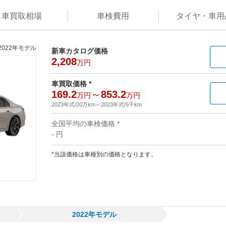
車買取
相場
車検
費用
タイヤ・
車用
2022年モデル
新車カタログ価格
2,208
万円
車買取価格 *
169.2
～
853.2
万円
万円
2023年式/20万km
～
2023年式/5千km
全国平均の車検価格 *
- 円
*当該価格は車種別の価格となります。
2022年モデル