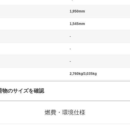
1,950mm
1,545mm
-
-
-
2,760kg/3,035kg
荷物のサイズを確認
施工の際には、1台当たりのスペースと駐車に必要な車路幅が、幅 2,500m
標準値（最低値）とされる事が多いようです。
燃費・環境仕様