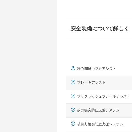
安全装備について詳しく
衝突防止
前走車や歩行者との
ーキアシスト、ABS
踏み間違い防止アシスト
車線逸脱防止
車線のはみだしやふ
プアシストなどが装
ブレーキアシスト
運転・駐車支援
プリクラッシュブレーキアシスト
駐車をスムーズに行
グ・アシストやサイ
前方衝突防止支援システム
れています。
後側方衝突防止支援システム