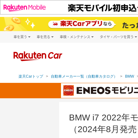
車を買う
車を売る
車検・メンテナンス
タイヤ・パーツを買う
試乗・商談
楽天Car車買取
車検予約
タイヤ・パー
キズ修理予約
新車
タイヤ交換サ
洗車・コーティング予約
メンテナンス管理
楽天Carトップ
自動車メーカー一覧（自動車カタログ）
BMW
BMW i7 202
（2024年8月発