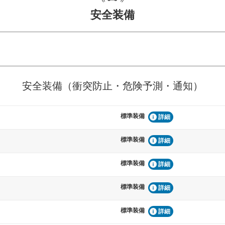
安全装備
危険予測・通知
衝突を回避するプリクラッシュブレ
見えにくい場所に潜む
安全装備（衝突防止・危険予測・通知）
などが装備されています。
テムなどが装備されて
標準装備
車間距離制御
詳細
らつきを防止するためにレーンキー
安全な車間距離を保ち
備されています
ブ・クルーズ・コント
標準装備
詳細
標準装備
衝撃軽減
詳細
うためにインテリジェンスパーキン
万が一車体が衝撃を受
ドブラインドモニターなどが装備さ
るSRSエアバッグシス
標準装備
詳細
ルトなどが装備されて
標準装備
詳細