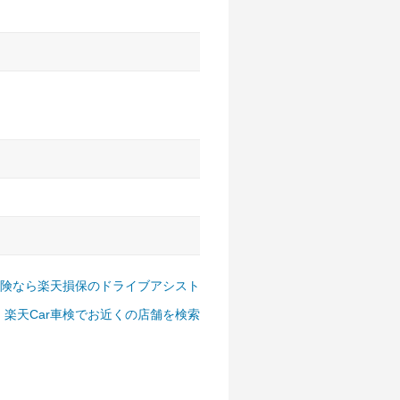
アルファード、フォレスター、
ゴン、デリカD:5 など
険なら楽天損保のドライブアシスト
楽天Car車検でお近くの店舗を検索