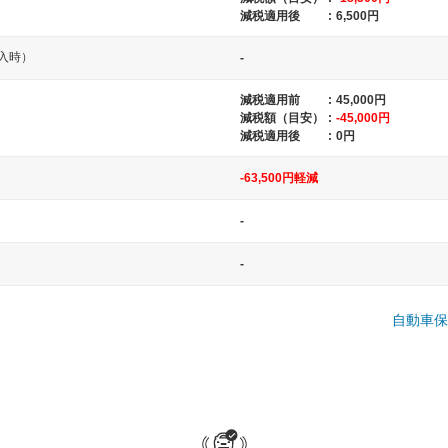
減税適用後
:
6,500円
入時）
-
減税適用前
:
45,000円
減税額（目安）
:
-45,000円
減税適用後
:
0円
-63,500円軽減
中型車
大型車
-
ト など
ノア、セレナ、プリウス、カローラ、ステ
クラウン、
-
ップワゴン など
ハイエースワ
自動車保
一般的な荷物のサイズの目安