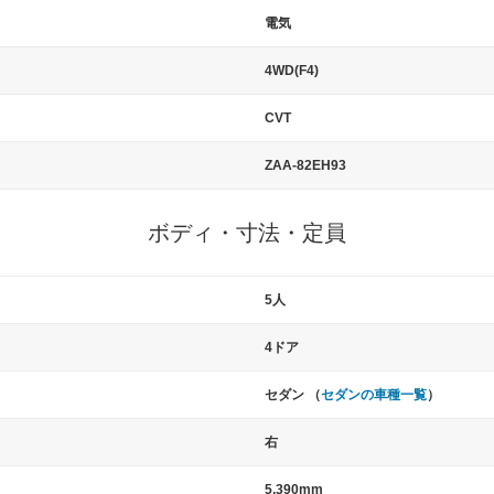
電気
4WD(F4)
CVT
ZAA-82EH93
ボディ・寸法・定員
5人
4ドア
セダン （
セダンの車種一覧
）
右
5,390mm