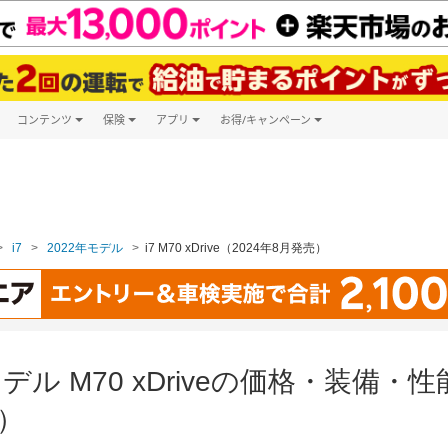
コンテンツ
保険
アプリ
お得/キャンペーン
楽天Carマガジン
キャンペーン一覧
ツ購入
自動車保険
楽天Carアプリ
自動車カタログ
ービス
楽天マイカー割
i7
2022年モデル
i7 M70 xDrive（2024年8月発売）
2年モデル M70 xDriveの価格・装
売）