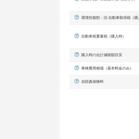
環境性能割：旧 自動車取得税（購
自動車税重量税（購入時）
購入時の合計減税額目安
軽自動車
車検費用相場（基本料金のみ）
N-BOX、ワゴンR、タント、アル
自賠責保険料