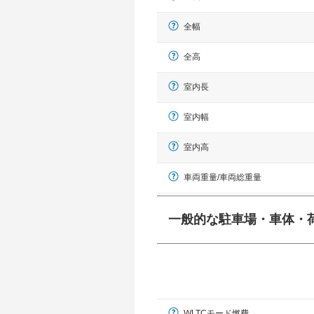
全幅
全高
室内長
室内幅
室内高
車両重量/車両総重量
一般的な駐車場・車体・
一般的に塗料などによる駐車場ライン
幅 5,000mmというサイズが
WLTCモード燃費