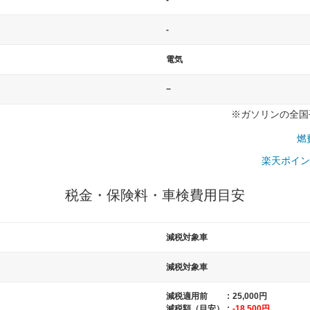
-
-
電気
−
※ガソリンの全国平
燃
楽天ポイン
税金・保険料・車検費用目安
減税対象車
減税対象車
減税適用前
:
25,000円
一般的な車体のサイズの目安
減税額（目安）
:
-18,500円