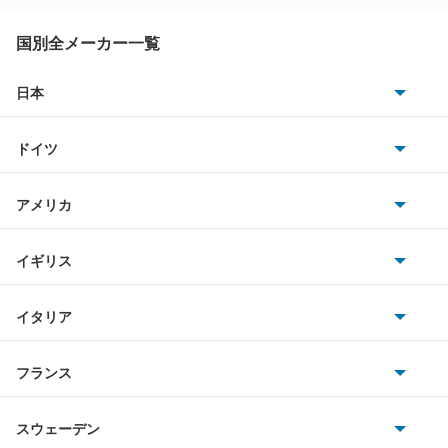
i3
国別全メーカー一覧
i4
日本
トヨタ
i5
ドイツ
日産
i7
AMG
アメリカ
ホンダ
i8
BMW
キャデラック
イギリス
三菱
iX
BMWアルピナ
クライスラー
TVR
イタリア
マツダ
iX1
スマート
サターン
アストンマーティン
アルファロメオ
フランス
いすゞ
iX2
アウディ
シボレー
ジャガー
アウトビアンキ
シトロエン
スバル
iX3
スウェーデン
オペル
ビュイック
ダイムラー