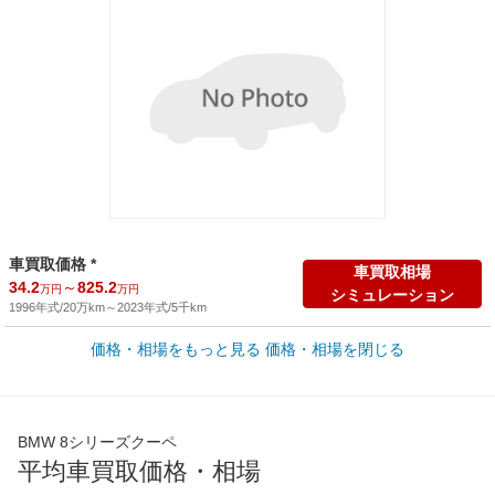
車買取価格 *
車買取相場
34.2
～
825.2
万円
万円
シミュレーション
1996年式/20万km
～
2023年式/5千km
価格・相場をもっと見る
価格・相場を閉じる
新車カタログ価格
他車種を
1,208
～
1,923
カタログから検索
万円
万円
全国平均の車検価格 *
楽天Car車検で
BMW 8シリーズクーペ
73,850
店舗を検索
円
平均車買取価格・相場
*当該価格は車種別の価格となります。