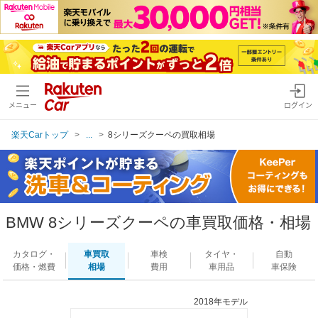
メニュー
ログイン
楽天Carトップ
...
8シリーズクーペの買取相場
BMW 8シリーズクーペの車買取価格・相場
カタログ・
車買取
車検
タイヤ・
自動
価格・燃費
相場
費用
車用品
車保険
2018年モデル