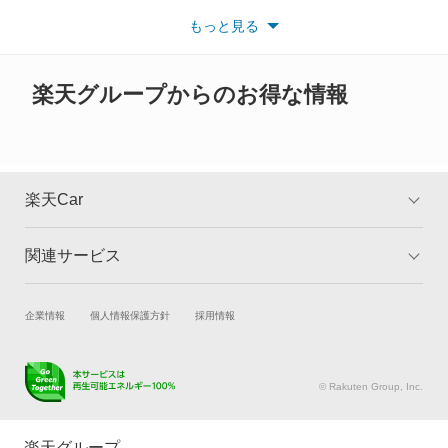
い。
もっと見る
※また安全装備につきましては同名称の装備であっても動作範囲
X7
や性能に違いがございますので、詳細情報は各メーカーの情報を
ご確認ください。
XM
楽天グループからのお得な情報
Z1
Z3
楽天Car
Z4
関連サービス
TOP
よくある質問
Z8
キャンペーン一覧
試乗・商談
新車購入
企業情報
個人情報保護方針
採用情報
もっと見る
楽天Car車買取
車検予約
キズ修理予約
洗車・コーティング予約
© Rakuten Group, Inc.
メンテナンス管理
タイヤ・パーツ購入
タイヤ交換サービス
楽天Car マガジン
楽天グループ