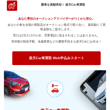
～ 90,000km
275.9万
234.5万
～ 80,000km
225.9万
192.1万
～ 70,000km
244.8万
208.1万
～ 200,000km
～ 60,000km
354.3万
81.6万
301.2万
69.4万
愛車を高額売却！ 楽天Car車買取
～ 180,000km
216.2万
51.4万
～ 150,000km
260万
87.4万
～ 120,000km
476.4万
115.1万
～ 100,000km
187.6万
159.4万
～ 90,000km
225.9万
192.1万
～ 80,000km
244.8万
208.1万
～ 70,000km
331.2万
281.5万
～ 200,000km
144.1万
34.2万
～ 180,000km
202.8万
68.1万
～ 150,000km
350.3万
84.7万
～ 120,000km
187.6万
159.4万
あなた専任のオークションアドバイザーがつくから安心。
～ 100,000km
153.6万
130.6万
～ 90,000km
244.8万
208.1万
～ 80,000km
331.2万
281.5万
～ 200,000km
135.2万
45.4万
あなたの車を全国の買取店がオークション形式で競り合い。 最高額にて買
～ 180,000km
273.2万
66万
～ 150,000km
137.9万
117.2万
～ 120,000km
153.6万
130.6万
～ 100,000km
取金額をご提示します。
166.4万
141.5万
～ 90,000km
331.2万
281.5万
～ 200,000km
182.1万
44万
窓口は1社だけのため、営業電話に悩まされることはありません。
～ 180,000km
107.6万
91.4万
～ 150,000km
112.9万
96万
～ 120,000km
166.4万
141.5万
～ 100,000km
225.2万
191.4万
売却後の陸送手配、名義変更などの書類手続きも楽天Carにお任せ！
～ 200,000km
71.7万
60.9万
～ 180,000km
88.1万
74.9万
～ 150,000km
122.4万
104万
～ 120,000km
225.2万
191.4万
～ 200,000km
58.7万
49.9万
～ 180,000km
95.4万
81.1万
～ 150,000km
165.6万
140.7万
楽天Car車買取 Web申込みスタート
～ 200,000km
63.6万
54.1万
～ 180,000km
129.1万
109.7万
～ 200,000km
86.1万
73.1万