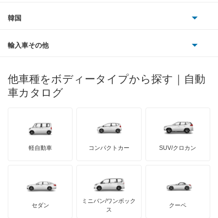
フィアット
プジョー
スズキ
サーブ
M2クーペ
フォルクスワーゲン
韓国
フォード
ベントレー
フェラーリ
ルノー
ダイハツ
ボルボ
M3
ポルシェ
ヒョンデ
ポンティアック
輸入車その他
ランドローバー
マセラティ
ブガッティ
光岡自動車
M3 セダン
メルセデス・ベンツ
デーウ
もっと見る
マーキュリー
BYD
ロータス
ランチア
他車種をボディータイプから探す｜自動
日産ディーゼル
もっと見る
M3 ツーリング
マイバッハ
キア
リンカーン
プロトン
車カタログ
ローバー
ランボルギーニ
日野自動車
M4
ブラバス
サンヨン
デロリアン
TD
ロールスロイス
デトマソ
三菱ふそう
M5
ミニ
ADモータース
サリーン
ドンカーブート
ジネッタ
アバルト
軽自動車
コンパクトカー
SUV/クロカン
UDトラックス
M6
アルテガ
プリムス
バーキン
もっと見る
ケータハム
イノチェンティ
レクサス
M8
テスラ
セアト
もっと見る
カーボディーズ
もっと見る
アキュラ
Mシリーズ
ミニバン/ワンボック
ジープ
KTM
セダン
クーペ
モーガン
ス