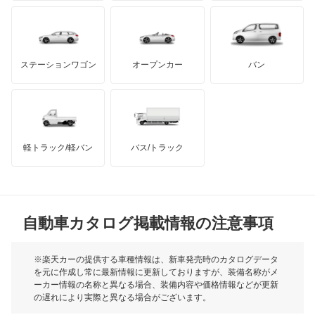
X1
もっと見る
ダッジ
アルテガ
バンデンプラス
X2
GMC
マクラーレン
もっと見る
ステーションワゴン
オープンカー
バン
X3
ハマー
オースチン
X3 M
インフィニティ
モーリス
X4
軽トラック/軽バン
バス/トラック
トライアンフ
もっと見る
X4 M
MG
X5
自動車カタログ掲載情報の注意事項
ミニ
X5 M
モーク
※楽天カーの提供する車種情報は、新車発売時のカタログデータ
を元に作成し常に最新情報に更新しておりますが、装備名称がメ
X6
ーカー情報の名称と異なる場合、装備内容や価格情報などが更新
もっと見る
の遅れにより実際と異なる場合がございます。
X6 M
※最新情報につきましては、各メーカーの情報をご確認くださ